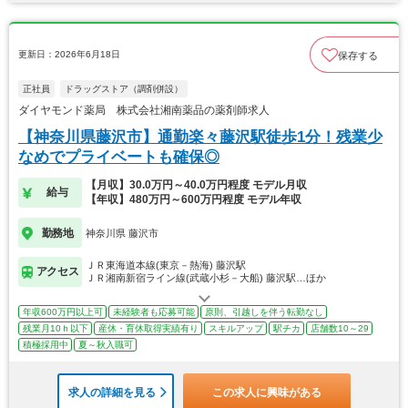
更新日：2026年6月18日
保存する
正社員
ドラッグストア（調剤併設）
ダイヤモンド薬局 株式会社湘南薬品の薬剤師求人
【神奈川県藤沢市】通勤楽々藤沢駅徒歩1分！残業少
なめでプライベートも確保◎
【月収】30.0万円～40.0万円程度 モデル月収
給与
【年収】480万円～600万円程度 モデル年収
勤務地
神奈川県 藤沢市
ＪＲ東海道本線(東京－熱海) 藤沢駅
アクセス
ＪＲ湘南新宿ライン線(武蔵小杉－大船) 藤沢駅…ほか
年収600万円以上可
未経験者も応募可能
原則、引越しを伴う転勤なし
残業月10ｈ以下
産休・育休取得実績有り
スキルアップ
駅チカ
店舗数10～29
積極採用中
夏～秋入職可
求人の詳細を見る
この求人に興味がある