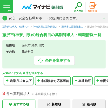
!
安心・安全な転職サポートの提供に努めます。
薬剤師の求人・転職TOP
神奈川県の薬剤師求人
藤沢市の薬剤師求人
藤沢市(神奈川県)
藤沢市(神奈川県)の総合科目の薬剤師求人・転職情報一覧
勤務地
藤沢市(神奈川県)
その他
総合科目
条件を変更する
人気のこだわり条件を追加する
残業月10ｈ以下
未経験者も応募可能
車通勤可
年間
3
件の薬剤師求人
※ 非公開求人を除く
おすすめ順
新着順
給与順