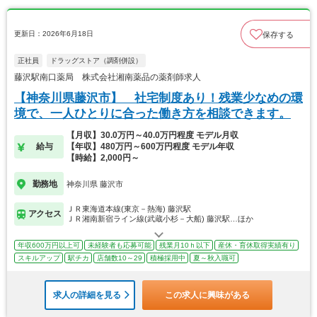
更新日：2026年6月18日
保存する
正社員
ドラッグストア（調剤併設）
藤沢駅南口薬局 株式会社湘南薬品の薬剤師求人
【神奈川県藤沢市】 社宅制度あり！残業少なめの環
境で、一人ひとりに合った働き方を相談できます。
【月収】30.0万円～40.0万円程度 モデル月収
給与
【年収】480万円～600万円程度 モデル年収
【時給】2,000円～
勤務地
神奈川県 藤沢市
ＪＲ東海道本線(東京－熱海) 藤沢駅
アクセス
ＪＲ湘南新宿ライン線(武蔵小杉－大船) 藤沢駅…ほか
年収600万円以上可
未経験者も応募可能
残業月10ｈ以下
産休・育休取得実績有り
スキルアップ
駅チカ
店舗数10～29
積極採用中
夏～秋入職可
求人の詳細を見る
この求人に興味がある