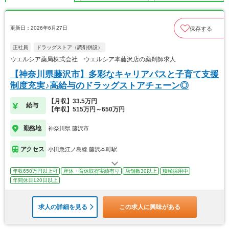
更新日：2026年6月27日
保存する
正社員
ドラッグストア（調剤併設）
ウエルシア薬局株式会社 ウエルシア本藤沢店の薬剤師求人
【神奈川県藤沢市】多彩なキャリアパスと子育て支援
制度充実♪高給与のドラッグストアチェーン◎
【月収】33.5万円
給与
【年収】515万円～650万円
勤務地
神奈川県 藤沢市
アクセス
小田急江ノ島線 藤沢本町駅
年収650万円以上可
産休・育休取得実績有り
店舗数30以上
積極採用中
年間休日120日以上
求人の詳細を見る
この求人に興味がある