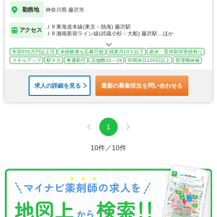
勤務地
神奈川県 藤沢市
ＪＲ東海道本線(東京－熱海) 藤沢駅
アクセス
ＪＲ湘南新宿ライン線(武蔵小杉－大船) 藤沢駅…ほか
年収650万円以上可
未経験者も応募可能
残業月10ｈ以下
産休・育休取得実績有り
スキルアップ
駅チカ
車通勤可
店舗数10～29
年間休日120日以上
管理職候補
求人の詳細を見る
最新の募集状況を問い合わせる
1
10件／10件