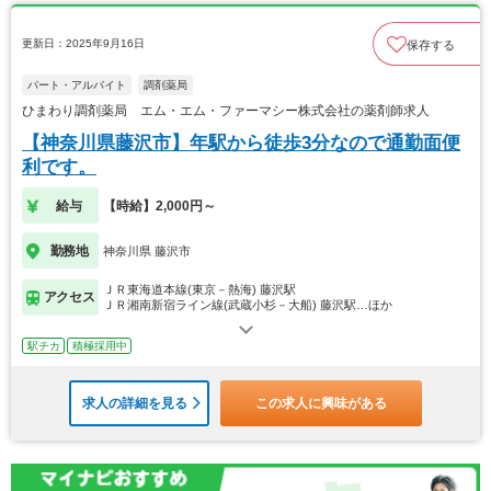
更新日：2025年9月16日
保存する
パート・アルバイト
調剤薬局
ひまわり調剤薬局 エム・エム・ファーマシー株式会社の薬剤師求人
【神奈川県藤沢市】年駅から徒歩3分なので通勤面便
利です。
給与
【時給】2,000円～
勤務地
神奈川県 藤沢市
ＪＲ東海道本線(東京－熱海) 藤沢駅
アクセス
ＪＲ湘南新宿ライン線(武蔵小杉－大船) 藤沢駅…ほか
駅チカ
積極採用中
求人の詳細を見る
この求人に興味がある