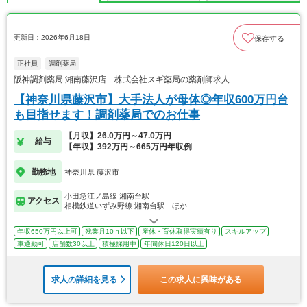
更新日：2026年6月18日
保存する
正社員
調剤薬局
阪神調剤薬局 湘南藤沢店 株式会社スギ薬局の薬剤師求人
【神奈川県藤沢市】大手法人が母体◎年収600万円台
も目指せます！調剤薬局でのお仕事
【月収】26.0万円～47.0万円
給与
【年収】392万円～665万円年収例
勤務地
神奈川県 藤沢市
小田急江ノ島線 湘南台駅
アクセス
相模鉄道いずみ野線 湘南台駅…ほか
年収650万円以上可
残業月10ｈ以下
産休・育休取得実績有り
スキルアップ
車通勤可
店舗数30以上
積極採用中
年間休日120日以上
求人の詳細を見る
この求人に興味がある