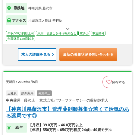
勤務地
神奈川県 藤沢市
アクセス
小田急江ノ島線 善行駅
年収600万円以上可
原則、引越しを伴う転勤なし
駅チカ
車通勤可
年間休日120日以上
求人の詳細を見る
最新の募集状況を問い合わせる
更新日：2025年8月5日
保存する
正社員
調剤薬局
募集停止
中央薬局 藤沢店 株式会社パワーファーマシーの薬剤師求人
【神奈川県藤沢市】管理薬剤師募集☆若くて活気のあ
る薬局です◎
【月収】39.0万円～46.0万円以上
給与
【年収】550万円～650万円程度 24歳～40歳モデル