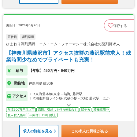
更新日：2026年5月26日
保存する
正社員
調剤薬局
ひまわり調剤薬局 エム・エム・ファーマシー株式会社の薬剤師求人
【神奈川県藤沢市】アクセス抜群の藤沢駅前求人！残
業時間少なめでプライベートも充実！
給与
【年収】450万円～640万円
勤務地
神奈川県 藤沢市
ＪＲ東海道本線(東京－熱海) 藤沢駅
アクセス
ＪＲ湘南新宿ライン線(武蔵小杉－大船) 藤沢駅…ほか
年収600万円以上可
原則、引越しを伴う転勤なし
駅チカ
積極採用中
夏～秋入職可
年間休日120日以上
求人の詳細を見る
この求人に興味がある