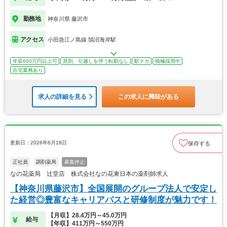
勤務地
神奈川県 藤沢市
アクセス
小田急江ノ島線 鵠沼海岸駅
年収600万円以上可
原則、引越しを伴う転勤なし
駅チカ
積極採用中
在宅業務あり
求人の詳細を見る
この求人に興味がある
更新日：2026年6月18日
保存する
正社員
調剤薬局
募集停止
なの花薬局 辻堂店 株式会社なの花東日本の薬剤師求人
【神奈川県藤沢市】全国展開のグループ法人で安定し
た経営◎豊富なキャリアパスと研修制度が魅力です！
【月収】28.4万円～45.0万円
給与
【年収】411万円～550万円