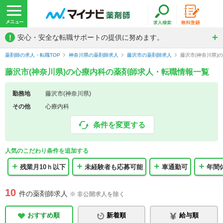
!
安心・安全な転職サポートの提供に努めます。
薬剤師の求人・転職TOP
神奈川県の薬剤師求人
藤沢市の薬剤師求人
藤沢市(神奈川県)
藤沢市(神奈川県)の心療内科の薬剤師求人・転職情報一覧
勤務地
藤沢市(神奈川県)
その他
心療内科
条件を変更する
人気のこだわり条件を追加する
残業月10ｈ以下
未経験者も応募可能
車通勤可
年間
10
件の薬剤師求人
※ 非公開求人を除く
おすすめ順
新着順
給与順