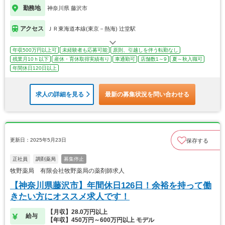
勤務地
神奈川県 藤沢市
アクセス
ＪＲ東海道本線(東京－熱海) 辻堂駅
年収500万円以上可
未経験者も応募可能
原則、引越しを伴う転勤なし
残業月10ｈ以下
産休・育休取得実績有り
車通勤可
店舗数1～9
夏～秋入職可
年間休日120日以上
求人の詳細を見る
最新の募集状況を問い合わせる
更新日：2025年5月23日
保存する
正社員
調剤薬局
募集停止
牧野薬局 有限会社牧野薬局の薬剤師求人
【神奈川県藤沢市】年間休日126日！余裕を持って働
きたい方にオススメ求人です！
【月収】28.0万円以上
給与
【年収】450万円～600万円以上 モデル