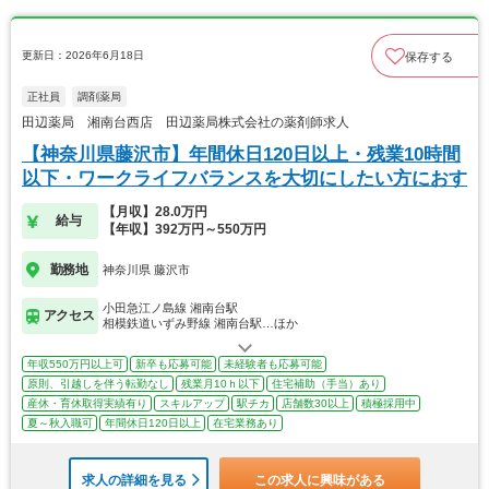
更新日：2026年6月18日
保存する
正社員
調剤薬局
田辺薬局 湘南台西店 田辺薬局株式会社の薬剤師求人
【神奈川県藤沢市】年間休日120日以上・残業10時間
以下・ワークライフバランスを大切にしたい方におす
【月収】28.0万円
給与
【年収】392万円～550万円
勤務地
神奈川県 藤沢市
小田急江ノ島線 湘南台駅
アクセス
相模鉄道いずみ野線 湘南台駅…ほか
年収550万円以上可
新卒も応募可能
未経験者も応募可能
原則、引越しを伴う転勤なし
残業月10ｈ以下
住宅補助（手当）あり
産休・育休取得実績有り
スキルアップ
駅チカ
店舗数30以上
積極採用中
夏～秋入職可
年間休日120日以上
在宅業務あり
求人の詳細を見る
この求人に興味がある