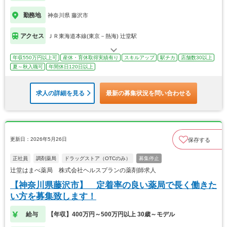
勤務地
神奈川県 藤沢市
アクセス
ＪＲ東海道本線(東京－熱海) 辻堂駅
年収550万円以上可
産休・育休取得実績有り
スキルアップ
駅チカ
店舗数30以上
夏～秋入職可
年間休日120日以上
求人の詳細を見る
最新の募集状況を問い合わせる
更新日：2026年5月26日
保存する
正社員
調剤薬局
ドラッグストア（OTCのみ）
募集停止
辻堂はまべ薬局 株式会社ヘルスプランの薬剤師求人
【神奈川県藤沢市】 定着率の良い薬局で長く働きた
い方を募集致します！
給与
【年収】400万円～500万円以上 30歳～モデル