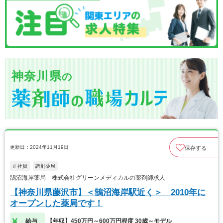
神奈川県
の
更新日：2024年11月19日
保存する
正社員
調剤薬局
鵠沼海岸薬局 株式会社グリーンメディカルの薬剤師求人
【神奈川県藤沢市】＜鵠沼海岸駅近く＞ 2010年に
オープンした薬局です！
給与
【年収】450万円～600万円程度 30歳～モデル