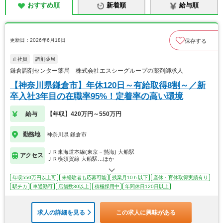
おすすめ順
新着順
給与順
更新日：2026年6月18日
保存する
正社員
調剤薬局
鎌倉調剤センター薬局 株式会社エスシーグループの薬剤師求人
【神奈川県鎌倉市】年休120日～有給取得8割～／新
卒入社3年目の在職率95%！定着率の高い環境
給与
【年収】420万円～550万円
勤務地
神奈川県 鎌倉市
ＪＲ東海道本線(東京－熱海) 大船駅
アクセス
ＪＲ横須賀線 大船駅…ほか
年収550万円以上可
未経験者も応募可能
残業月10ｈ以下
産休・育休取得実績有り
駅チカ
車通勤可
店舗数30以上
積極採用中
年間休日120日以上
求人の詳細を見る
この求人に興味がある