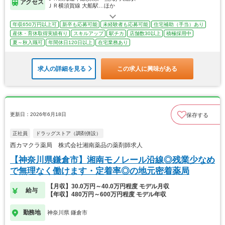
アクセス
ＪＲ横須賀線 大船駅…ほか
年収650万円以上可
新卒も応募可能
未経験者も応募可能
住宅補助（手当）あり
産休・育休取得実績有り
スキルアップ
駅チカ
店舗数30以上
積極採用中
夏～秋入職可
年間休日120日以上
在宅業務あり
求人の詳細を見る
この求人に興味がある
更新日：2026年6月18日
保存する
正社員
ドラッグストア（調剤併設）
西カマクラ薬局 株式会社湘南薬品の薬剤師求人
【神奈川県鎌倉市】湘南モノレール沿線◎残業少なめ
で無理なく働けます・定着率◎の地元密着薬局
【月収】30.0万円～40.0万円程度 モデル月収
給与
【年収】480万円～600万円程度 モデル年収
勤務地
神奈川県 鎌倉市