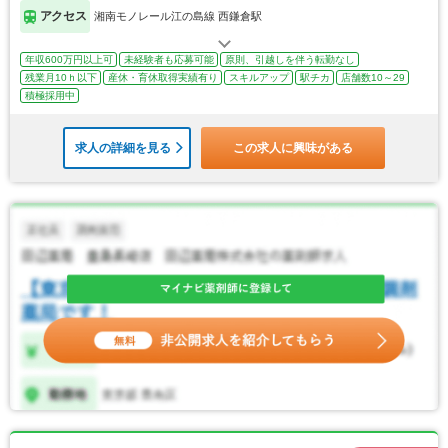
アクセス
湘南モノレール江の島線 西鎌倉駅
年収600万円以上可
未経験者も応募可能
原則、引越しを伴う転勤なし
残業月10ｈ以下
産休・育休取得実績有り
スキルアップ
駅チカ
店舗数10～29
積極採用中
求人の詳細を見る
この求人に興味がある