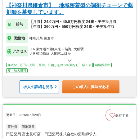
【神奈川県鎌倉市】 地域密着型の調剤チェーンで薬
剤師を募集しています。
【月収】24.0万円～40.0万円程度 24歳～モデル月収
給与
【年収】360万円～550万円程度 24歳～モデル年収
勤務地
神奈川県 鎌倉市
ＪＲ東海道本線(東京－熱海) 大船駅
アクセス
ＪＲ横須賀線 大船駅…ほか
年収550万円以上可
原則、引越しを伴う転勤なし
駅チカ
積極採用中
夏～秋入職可
求人の詳細を見る
この求人に興味がある
更新日：2026年7月29日
保存する
正社員
調剤薬局
田辺薬局 富士見町店 田辺薬局株式会社の薬剤師求人