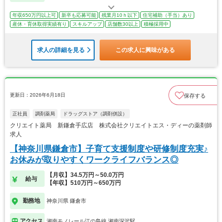
年収650万円以上可
新卒も応募可能
残業月10ｈ以下
住宅補助（手当）あり
産休・育休取得実績有り
スキルアップ
店舗数30以上
積極採用中
求人の詳細を見る
この求人に興味がある
更新日：2026年6月18日
保存する
正社員
調剤薬局
ドラッグストア（調剤併設）
クリエイト薬局 新鎌倉手広店 株式会社クリエイトエス・ディーの薬剤師
求人
【神奈川県鎌倉市】子育て支援制度や研修制度充実♪
お休みが取りやすくワークライフバランス◎
【月収】34.5万円～50.0万円
給与
【年収】510万円～650万円
勤務地
神奈川県 鎌倉市
アクセス
湘南モノレール江の島線 湘南深沢駅