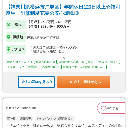
【神奈川県横浜市戸塚区】年間休日120日以上☆福利
厚生・研修制度充実の安心環境◎
【月収】26.2万円～41.0万円
給与
【年収】393万円～600万円
勤務地
神奈川県 横浜市戸塚区
ＪＲ東海道本線(東京－熱海) 大船駅
アクセス
ＪＲ横須賀線 大船駅…ほか
年収600万円以上可
新卒も応募可能
未経験者も応募可能
産休・育休取得実績有り
スキルアップ
車通勤可
店舗数30以上
積極採用中
年間休日120日以上
求人の詳細を見る
この求人に興味がある
更新日：2026年6月18日
保存する
正社員
調剤薬局
ドラッグストア（調剤併設）
クリエイト薬局 鎌倉西手広店 株式会社クリエイトエス・ディーの薬剤師