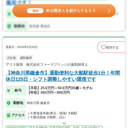
更新日：2026年5月26日
保存する
正社員
調剤薬局
アリス薬局 株式会社ファーマブリッジの薬剤師求人
【神奈川県鎌倉市】通勤便利な大船駅徒歩1分！年間
休日125日・シフト調整しやすい環境です
【月収】25.0万円～50.0万円30歳～モデル
給与
【年収】450万円～600万円
勤務地
神奈川県 鎌倉市
ＪＲ東海道本線(東京－熱海) 大船駅
アクセス
ＪＲ横須賀線 大船駅…ほか
年収600万円以上可
未経験者も応募可能
原則、引越しを伴う転勤なし