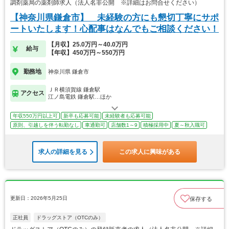
調剤薬局の薬剤師求人（法人名非公開 ※詳細はお問合せください）
【神奈川県鎌倉市】 未経験の方にも懇切丁寧にサポ
ートいたします！心配事はなんでもご相談ください！
【月収】25.0万円～40.0万円
給与
【年収】450万円～550万円
勤務地
神奈川県 鎌倉市
ＪＲ横須賀線 鎌倉駅
アクセス
江ノ島電鉄 鎌倉駅…ほか
年収550万円以上可
新卒も応募可能
未経験者も応募可能
原則、引越しを伴う転勤なし
車通勤可
店舗数1～9
積極採用中
夏～秋入職可
求人の詳細を見る
この求人に興味がある
更新日：2026年5月25日
保存する
正社員
ドラッグストア（OTCのみ）