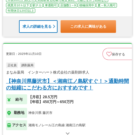
残業月10ｈ以下
駅チカ
車通勤可
店舗数1～9
積極採用中
夏～秋入職可
年間休日120日以上
求人の詳細を見る
この求人に興味がある
更新日：2025年11月10日
保存する
正社員
調剤薬局
まなみ薬局 インターハート株式会社の薬剤師求人
【神奈川県藤沢市】＜湘南江ノ島駅すぐ！＞通勤時間
の短縮にこだわる方におすすめです！
【月収】28.5万円
給与
【年収】450万円～650万円
勤務地
神奈川県 藤沢市
アクセス
湘南モノレール江の島線 湘南江の島駅