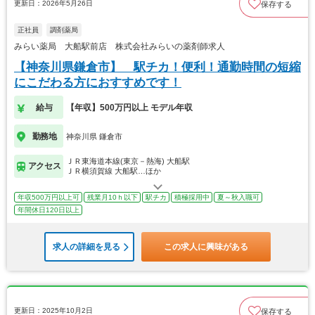
更新日：2026年5月26日
保存する
正社員
調剤薬局
みらい薬局 大船駅前店 株式会社みらいの薬剤師求人
【神奈川県鎌倉市】 駅チカ！便利！通勤時間の短縮
にこだわる方におすすめです！
給与
【年収】500万円以上 モデル年収
勤務地
神奈川県 鎌倉市
ＪＲ東海道本線(東京－熱海) 大船駅
アクセス
ＪＲ横須賀線 大船駅…ほか
年収500万円以上可
残業月10ｈ以下
駅チカ
積極採用中
夏～秋入職可
年間休日120日以上
求人の詳細を見る
この求人に興味がある
更新日：2025年10月2日
保存する