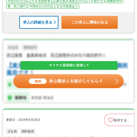
年収500万円以上可
未経験者も応募可能
残業月10ｈ以下
駅チカ
積極採用中
夏～秋入職可
年間休日120日以上
在宅業務あり
求人の詳細を見る
この求人に興味がある
更新日：2026年5月26日
保存する
正社員
調剤薬局