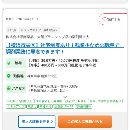
更新日：2026年6月18日
保存する
正社員
ドラッグストア（調剤併設）
株式会社湘南薬品 大船グランシップ店の薬剤師求人
【横浜市栄区】社宅制度あり！残業少なめの環境で、
調剤業務に専念できます！
【月収】30.0万円～40.0万円程度 モデル月収
給与
【年収】480万円～600万円程度 モデル年収
勤務地
神奈川県 横浜市栄区
ＪＲ東海道本線(東京－熱海) 大船駅
アクセス
ＪＲ横須賀線 大船駅…ほか
年収600万円以上可
未経験者も応募可能
残業月10ｈ以下
産休・育休取得実績有り
スキルアップ
駅チカ
車通勤可
店舗数10～29
積極採用中
求人の詳細を見る
この求人に興味がある