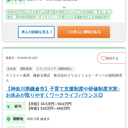
年収650万円以上可
新卒も応募可能
残業月10ｈ以下
住宅補助（手当）あり
産休・育休取得実績有り
スキルアップ
駅チカ
店舗数30以上
積極採用中
求人の詳細を見る
この求人に興味がある
更新日：2026年6月18日
保存する
正社員
調剤薬局
ドラッグストア（調剤併設）
クリエイト薬局 鎌倉玉縄店 株式会社クリエイトエス・ディーの薬剤師求
人
【神奈川県鎌倉市】子育て支援制度や研修制度充実♪
お休みが取りやすくワークライフバランス◎
【月収】34.5万円～50.0万円
給与
【年収】510万円～650万円
勤務地
神奈川県 鎌倉市