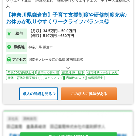
クリエイト薬局 鎌倉梶原店 株式会社クリエイトエス・ディーの薬剤師求
人
【神奈川県鎌倉市】子育て支援制度や研修制度充実♪
お休みが取りやすくワークライフバランス◎
【月収】34.5万円～50.0万円
給与
【年収】510万円～650万円
勤務地
神奈川県 鎌倉市
アクセス
湘南モノレール江の島線 湘南深沢駅
年収650万円以上可
新卒も応募可能
残業月10ｈ以下
住宅補助（手当）あり
産休・育休取得実績有り
スキルアップ
店舗数30以上
積極採用中
求人の詳細を見る
この求人に興味がある