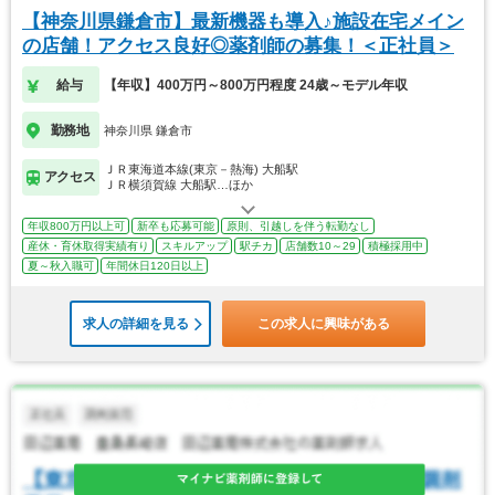
【神奈川県鎌倉市】最新機器も導入♪施設在宅メイン
の店舗！アクセス良好◎薬剤師の募集！＜正社員＞
給与
【年収】400万円～800万円程度 24歳～モデル年収
勤務地
神奈川県 鎌倉市
ＪＲ東海道本線(東京－熱海) 大船駅
アクセス
ＪＲ横須賀線 大船駅…ほか
年収800万円以上可
新卒も応募可能
原則、引越しを伴う転勤なし
産休・育休取得実績有り
スキルアップ
駅チカ
店舗数10～29
積極採用中
夏～秋入職可
年間休日120日以上
求人の詳細を見る
この求人に興味がある