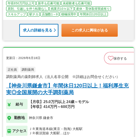
年収650万円以上可
新卒も応募可能
未経験者も応募可能
原則、引越しを伴う転勤なし
残業月10ｈ以下
産休・育休取得実績有り
スキルアップ
駅チカ
店舗数1～9
積極採用中
年間休日120日以上
求人の詳細を見る
この求人に興味がある
更新日：2026年6月18日
保存する
正社員
調剤薬局
調剤薬局の薬剤師求人（法人名非公開 ※詳細はお問合せください）
【神奈川県鎌倉市】年間休日120日以上！福利厚生充
実◎全国展開の大手調剤薬局
【月収】25.0万円以上 24歳～モデル
給与
【年収】414万円～600万円
勤務地
神奈川県 鎌倉市
ＪＲ東海道本線(東京－熱海) 大船駅
アクセス
ＪＲ横須賀線 大船駅…ほか