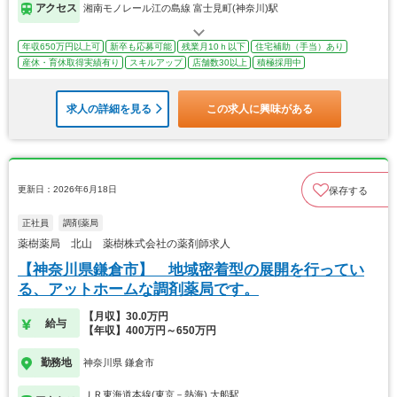
アクセス
湘南モノレール江の島線 富士見町(神奈川)駅
年収650万円以上可
新卒も応募可能
残業月10ｈ以下
住宅補助（手当）あり
産休・育休取得実績有り
スキルアップ
店舗数30以上
積極採用中
求人の詳細を見る
この求人に興味がある
更新日：2026年6月18日
保存する
正社員
調剤薬局
薬樹薬局 北山 薬樹株式会社の薬剤師求人
【神奈川県鎌倉市】 地域密着型の展開を行ってい
る、アットホームな調剤薬局です。
【月収】30.0万円
給与
【年収】400万円～650万円
勤務地
神奈川県 鎌倉市
ＪＲ東海道本線(東京－熱海) 大船駅