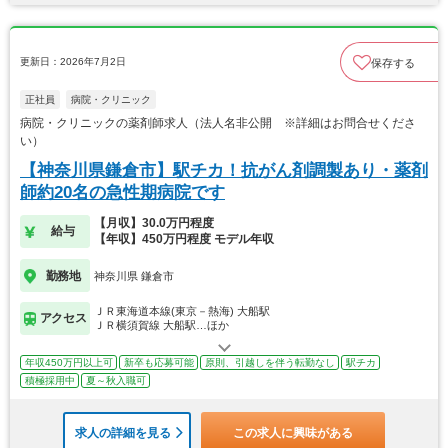
更新日：2026年7月2日
保存する
正社員
病院・クリニック
病院・クリニックの薬剤師求人（法人名非公開 ※詳細はお問合せくださ
い）
【神奈川県鎌倉市】駅チカ！抗がん剤調製あり・薬剤
師約20名の急性期病院です
【月収】30.0万円程度
給与
【年収】450万円程度 モデル年収
勤務地
神奈川県 鎌倉市
ＪＲ東海道本線(東京－熱海) 大船駅
アクセス
ＪＲ横須賀線 大船駅…ほか
年収450万円以上可
新卒も応募可能
原則、引越しを伴う転勤なし
駅チカ
積極採用中
夏～秋入職可
求人の詳細を見る
この求人に興味がある