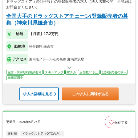
ドラッグストア（調剤併設）の登録販売者の求人（法人名非公開 ※詳細は
お問合せください）
全国大手のドラッグストアチェーン/登録販売者の募
集（神奈川県鎌倉市）
給与
【月収】17.2万円
勤務地
神奈川県 鎌倉市
アクセス
湘南モノレール江の島線 湘南深沢駅
産休・育休取得実績有り
スキルアップ
駅チカ
店舗数30以上
登録販売者の求人
積極採用中
求人の詳細を見る
この求人に興味がある
更新日：2026年5月25日
保存する
正社員
ドラッグストア（OTCのみ）