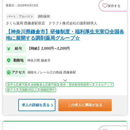
更新日：2026年6月15日
保存する
パート・アルバイト
調剤薬局
さくら薬局 西鎌倉駅前店 クラフト株式会社の薬剤師求人
【神奈川県鎌倉市】研修制度・福利厚生充実◎全国各
地に展開する調剤薬局グループ☆
給与
【時給】2,000円～2,200円
勤務地
神奈川県 鎌倉市
アクセス
湘南モノレール江の島線 西鎌倉駅
新卒も応募可能
未経験者も応募可能
産休・育休取得実績有り
スキルアップ
駅チカ
店舗数30以上
積極採用中
求人の詳細を見る
この求人に興味がある