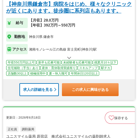
【神奈川県鎌倉市】病院をはじめ、様々なクリニック
が近くにあります。徒歩圏に系列店もあります。
【月収】28.0万円
給与
【年収】392万円～550万円
勤務地
神奈川県 鎌倉市
アクセス
湘南モノレール江の島線 富士見町(神奈川)駅
年収550万円以上可
新卒も応募可能
未経験者も応募可能
残業月10ｈ以下
住宅補助（手当）あり
産休・育休取得実績有り
スキルアップ
駅チカ
店舗数30以上
積極採用中
夏～秋入職可
年間休日120日以上
求人の詳細を見る
この求人に興味がある
更新日：2026年6月18日
保存する
正社員
調剤薬局
ユニスマイル薬局 原宿店 株式会社ユニスマイルの薬剤師求人