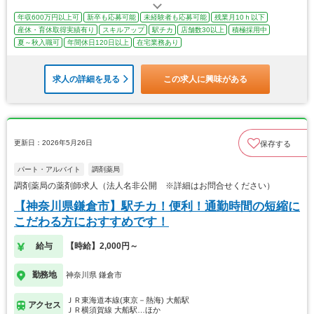
年収600万円以上可
新卒も応募可能
未経験者も応募可能
残業月10ｈ以下
産休・育休取得実績有り
スキルアップ
駅チカ
店舗数30以上
積極採用中
夏～秋入職可
年間休日120日以上
在宅業務あり
求人の詳細を見る
この求人に興味がある
更新日：2026年5月26日
保存する
パート・アルバイト
調剤薬局
調剤薬局の薬剤師求人（法人名非公開 ※詳細はお問合せください）
【神奈川県鎌倉市】駅チカ！便利！通勤時間の短縮に
こだわる方におすすめです！
給与
【時給】2,000円～
勤務地
神奈川県 鎌倉市
ＪＲ東海道本線(東京－熱海) 大船駅
アクセス
ＪＲ横須賀線 大船駅…ほか