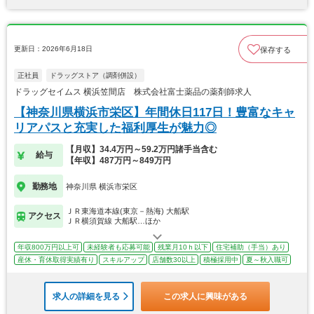
更新日：2026年6月18日
保存する
正社員
ドラッグストア（調剤併設）
ドラッグセイムス 横浜笠間店 株式会社富士薬品の薬剤師求人
【神奈川県横浜市栄区】年間休日117日！豊富なキャ
リアパスと充実した福利厚生が魅力◎
【月収】34.4万円～59.2万円諸手当含む
給与
【年収】487万円～849万円
勤務地
神奈川県 横浜市栄区
ＪＲ東海道本線(東京－熱海) 大船駅
アクセス
ＪＲ横須賀線 大船駅…ほか
年収800万円以上可
未経験者も応募可能
残業月10ｈ以下
住宅補助（手当）あり
産休・育休取得実績有り
スキルアップ
店舗数30以上
積極採用中
夏～秋入職可
求人の詳細を見る
この求人に興味がある