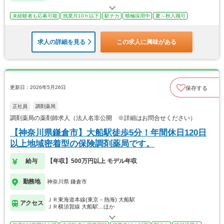
未経験者も応募可能
残業月10ｈ以下
駅チカ
積極採用中
夏～秋入職可
求人の詳細を見る
この求人に興味がある
更新日：2026年5月26日
保存する
正社員
調剤薬局
調剤薬局の薬剤師求人（法人名非公開 ※詳細はお問合せください）
【神奈川県鎌倉市】大船駅徒歩5分！年間休日120日
以上地域密着型の保険調剤薬局です。
給与
【年収】500万円以上 モデル年収
勤務地
神奈川県 鎌倉市
ＪＲ東海道本線(東京－熱海) 大船駅
アクセス
ＪＲ横須賀線 大船駅…ほか