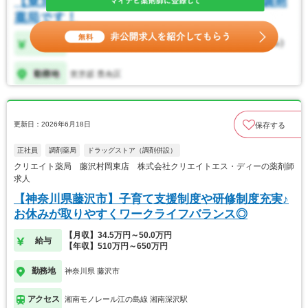
更新日：2026年6月18日
保存する
正社員
調剤薬局
ドラッグストア（調剤併設）
クリエイト薬局 藤沢村岡東店 株式会社クリエイトエス・ディーの薬剤師
求人
【神奈川県藤沢市】子育て支援制度や研修制度充実♪
お休みが取りやすくワークライフバランス◎
【月収】34.5万円～50.0万円
給与
【年収】510万円～650万円
勤務地
神奈川県 藤沢市
アクセス
湘南モノレール江の島線 湘南深沢駅