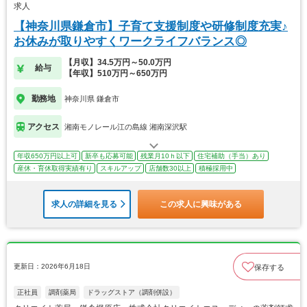
求人
【神奈川県鎌倉市】子育て支援制度や研修制度充実♪
お休みが取りやすくワークライフバランス◎
【月収】34.5万円～50.0万円
給与
【年収】510万円～650万円
勤務地
神奈川県 鎌倉市
アクセス
湘南モノレール江の島線 湘南深沢駅
年収650万円以上可
新卒も応募可能
残業月10ｈ以下
住宅補助（手当）あり
産休・育休取得実績有り
スキルアップ
店舗数30以上
積極採用中
求人の詳細を見る
この求人に興味がある
更新日：2026年6月18日
保存する
正社員
調剤薬局
ドラッグストア（調剤併設）