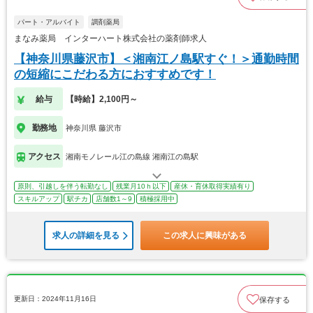
パート・アルバイト
調剤薬局
まなみ薬局 インターハート株式会社の薬剤師求人
【神奈川県藤沢市】＜湘南江ノ島駅すぐ！＞通勤時間
の短縮にこだわる方におすすめです！
給与
【時給】2,100円～
勤務地
神奈川県 藤沢市
アクセス
湘南モノレール江の島線 湘南江の島駅
原則、引越しを伴う転勤なし
残業月10ｈ以下
産休・育休取得実績有り
スキルアップ
駅チカ
店舗数1～9
積極採用中
求人の詳細を見る
この求人に興味がある
更新日：2024年11月16日
保存する