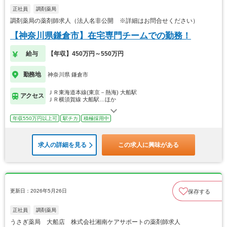
正社員
調剤薬局
調剤薬局の薬剤師求人（法人名非公開 ※詳細はお問合せください）
【神奈川県鎌倉市】在宅専門チームでの勤務！
給与
【年収】450万円～550万円
勤務地
神奈川県 鎌倉市
ＪＲ東海道本線(東京－熱海) 大船駅
アクセス
ＪＲ横須賀線 大船駅…ほか
年収550万円以上可
駅チカ
積極採用中
求人の詳細を見る
この求人に興味がある
更新日：2026年5月26日
保存する
正社員
調剤薬局
うさぎ薬局 大船店 株式会社湘南ケアサポートの薬剤師求人