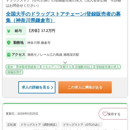
ドラッグストア（OTCのみ）の登録販売者の求人（法人名非公開 ※詳細
はお問合せください）
全国大手のドラッグストアチェーン/登録販売者の募
集（神奈川県鎌倉市）
給与
【月収】17.2万円
勤務地
神奈川県 鎌倉市
アクセス
湘南モノレール江の島線 湘南深沢駅
産休・育休取得実績有り
スキルアップ
駅チカ
店舗数30以上
登録販売者の求人
積極採用中
求人の詳細を見る
この求人に興味がある
更新日：2026年5月25日
保存する
正社員
ドラッグストア（調剤併設）
ドラッグストア（OTCのみ）