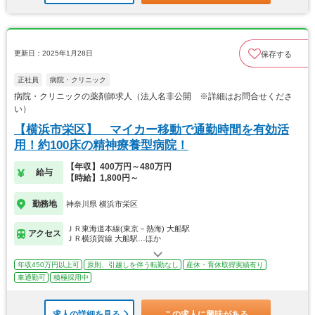
更新日：2025年1月28日
保存する
正社員
病院・クリニック
病院・クリニックの薬剤師求人（法人名非公開 ※詳細はお問合せくださ
い）
【横浜市栄区】 マイカー移動で通勤時間を有効活
用！約100床の精神療養型病院！
【年収】400万円～480万円
給与
【時給】1,800円～
勤務地
神奈川県 横浜市栄区
ＪＲ東海道本線(東京－熱海) 大船駅
アクセス
ＪＲ横須賀線 大船駅…ほか
年収450万円以上可
原則、引越しを伴う転勤なし
産休・育休取得実績有り
車通勤可
積極採用中
求人の詳細を見る
この求人に興味がある