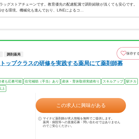
うドラッグストアチェーンです。教育優先の配慮配属で調剤経験が浅くても安心です。
せる環境。機械化も進んでおり、LINEによるコ…
保存す
調剤薬局
トップクラスの研修を実践する薬局にて薬剤師募
験者も応募可能
住宅補助（手当）あり
産休・育休取得実績有り
スキルアップ
駅チカ
以上
この求人に興味がある
マイナビ薬剤師が求人情報を無料でご提供します。
薬局・病院等への直接応募・問い合わせではありません
のでご安心ください。