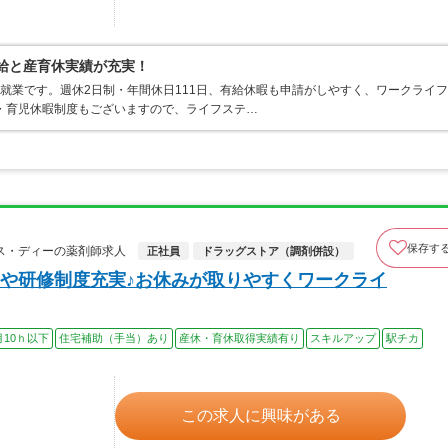
有給と産育休実績が充実！
の就業です。週休2日制・年間休日111日、有給休暇も申請がしやすく、ワークライフ
・育児休暇制度もございますので、ライフステ…
保存す
ス・ディーの薬剤師求人
正社員
ドラッグストア（調剤併設）
や研修制度充実♪お休みが取りやすくワークライ
月10ｈ以下
住宅補助（手当）あり
産休・育休取得実績有り
スキルアップ
駅チカ
この求人に興味がある