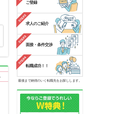
ご登録
STEP2
求人のご紹介
STEP3
面接・条件交渉
STEP4
転職成功！！
る
最後まで納得のいく転職先をお探しします。