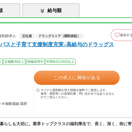
順
給与順
保存す
薬剤師求人
正社員
ドラッグストア（調剤併設）
パスと子育て支援制度充実♪高給与のドラッグス
り
店舗数30以上
積極採用中
年間休日120日以上
この求人に興味がある
マイナビ薬剤師が求人情報を無料でご提供します。
薬局・病院等への直接応募・問い合わせではありません
のでご安心ください。
ＪＲ御殿場線 国府
暮らしも大切に。業界トップクラスの福利厚生で、長く、深く、街に寄