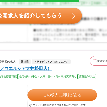
保存す
販売者の求人
正社員
ドラッグストア（OTCのみ）
／ウエルシア大井松田店）
験者も応募可能
住宅補助（手当）あり
産休・育休取得実績有り
店舗数30以上
この求人に興味がある
マイナビ薬剤師が求人情報を無料でご提供します。