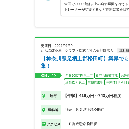
全国で2,000店舗以上の店舗展開を行
トレーナーが指導するなど長期就業を目指
更新日：2026/06/20
たんぽぽ薬局 クラフト株式会社の薬剤師求人
正社員
【神奈川県足柄上郡松田町】業界でも
集！
注目ポイント
年収700万円以上可
新卒も応募可能
未経
店舗数30以上
積極採用中
年間休日120日
【年収】419万円～743万円程度
給与
神奈川県 足柄上郡松田町
勤務地
ＪＲ御殿場線 松田駅
アクセス