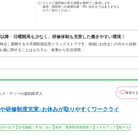
マイナビ薬剤師が求人情報を無料でご提供します。
薬局・病院等への直接応募・問い合わせではありません
のでご安心ください。
時以降・日曜開局も少なく、研修体制も充実した働きやすい環境！
1月末時点）展開する大手調剤併設型ドラッグストアです。地域にお住まいの方から信頼
てお薬に関することはもちろん、食事から生活習慣…
保存す
エス・ディーの薬剤師求人
や研修制度充実♪お休みが取りやすくワークライ
月10ｈ以下
住宅補助（手当）あり
産休・育休取得実績有り
スキルアップ
駅チカ