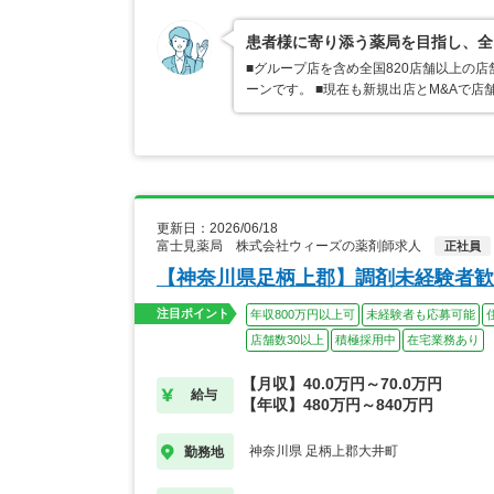
患者様に寄り添う薬局を目指し、全
■グループ店を含め全国820店舗以上の
ーンです。 ■現在も新規出店とM&Aで
更新日：2026/06/18
富士見薬局 株式会社ウィーズの薬剤師求人
正社員
【神奈川県足柄上郡】調剤未経験者歓
注目ポイント
年収800万円以上可
未経験者も応募可能
店舗数30以上
積極採用中
在宅業務あり
【月収】40.0万円～70.0万円
給与
【年収】480万円～840万円
神奈川県 足柄上郡大井町
勤務地