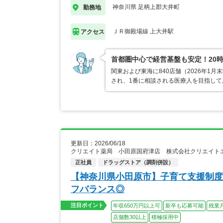
神奈川県 足柄上郡大井町
勤務地
ＪＲ御殿場線 上大井駅
アクセス
首都圏中心で経営基盤も安定！20
関東および東海に840店舗（2026年
され、1番に相談される医療人を目指し
更新日：2026/06/18
クリエイト薬局 小田原国府津店 株式会社クリエイト
正社員
ドラッグストア（調剤併設）
【神奈川県小田原市】子育て支援制度
フバランス◎
注目ポイント
年収650万円以上可
新卒も応募可能
残業
店舗数30以上
積極採用中