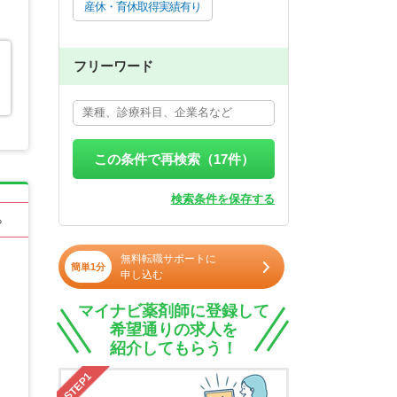
産休・育休取得実績有り
フリーワード
この条件で再検索（
17
件）
検索条件を保存する
る
無料転職サポートに
簡単1分
申し込む
マイナビ薬剤師に登録して
希望通りの求人を
紹介してもらう！
STEP1