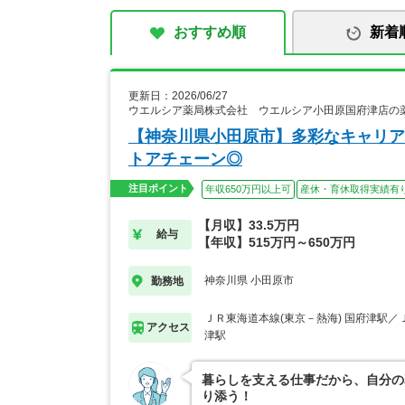
おすすめ順
新着
更新日：2026/06/27
ウエルシア薬局株式会社 ウエルシア小田原国府津店の
【神奈川県小田原市】多彩なキャリア
トアチェーン◎
注目ポイント
年収650万円以上可
産休・育休取得実績有
【月収】33.5万円
給与
【年収】515万円～650万円
神奈川県 小田原市
勤務地
ＪＲ東海道本線(東京－熱海) 国府津駅／
アクセス
津駅
暮らしを支える仕事だから、自分の
り添う！