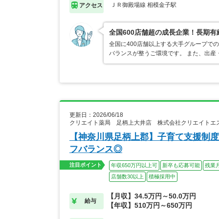
ＪＲ御殿場線 相模金子駅
アクセス
全国600店舗超の成長企業！長期
全国に400店舗以上する大手グループで
バランスが整うご環境です。 また、出産
更新日：2026/06/18
クリエイト薬局 足柄上大井店 株式会社クリエイトエ
【神奈川県足柄上郡】子育て支援制度
フバランス◎
注目ポイント
年収650万円以上可
新卒も応募可能
残業
店舗数30以上
積極採用中
【月収】34.5万円～50.0万円
給与
【年収】510万円～650万円