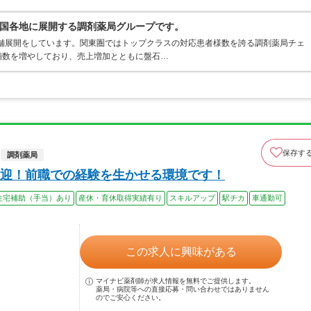
国各地に展開する調剤薬局グループです。
店舗展開をしています。関東圏ではトップクラスの対応患者様数を誇る調剤薬局チェ
店舗数を増やしており、売上増加とともに盤石…
保存す
調剤薬局
迎！前職での経験を生かせる環境です！
住宅補助（手当）あり
産休・育休取得実績有り
スキルアップ
駅チカ
車通勤可
この求人に興味がある
マイナビ薬剤師が求人情報を無料でご提供します。
薬局・病院等への直接応募・問い合わせではありません
のでご安心ください。