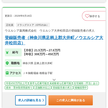
更新日：2026年6月18日
保存する
正社員
ドラッグストア（OTCのみ）
ウエルシア薬局株式会社 ウエルシア大井松田店の登録販売者の求人
登録販売者（神奈川県足柄上郡大井町／ウエルシア大
井松田店）
【月収】21.5万円～27.0万円
給与
【年収】308万円～450万円
勤務地
神奈川県 足柄上郡大井町
アクセス
ＪＲ御殿場線 相模金子駅
年収450万円以上可
新卒も応募可能
未経験者も応募可能
住宅補助（手当）あり
産休・育休取得実績有り
店舗数30以上
登録販売者の求人
積極採用中
求人の詳細を見る
この求人に興味がある