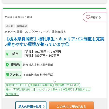
更新日：2026年6月18日
保存する
正社員
調剤薬局
さわやか薬局 株式会社ウィーズの薬剤師求人
【栃木県真岡市】福利厚生・キャリアパス制度も充実
♪働きやすい環境が整っています◎
【月収】40.0万円～70.0万円
給与
【年収】480万円～840万円
勤務地
神奈川県 足柄上郡大井町
アクセス
ＪＲ御殿場線 相模金子駅
年収800万円以上可
未経験者も応募可能
住宅補助（手当）あり
産休・育休取得実績有り
スキルアップ
駅チカ
車通勤可
店舗数30以上
積極採用中
求人の詳細を見る
この求人に興味がある