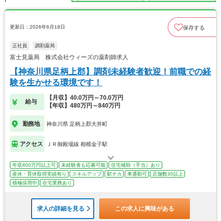
更新日：2026年6月18日
保存する
正社員
調剤薬局
富士見薬局 株式会社ウィーズの薬剤師求人
【神奈川県足柄上郡】調剤未経験者歓迎！前職での経
験を生かせる環境です！
【月収】40.0万円～70.0万円
給与
【年収】480万円～840万円
勤務地
神奈川県 足柄上郡大井町
アクセス
ＪＲ御殿場線 相模金子駅
年収800万円以上可
未経験者も応募可能
住宅補助（手当）あり
産休・育休取得実績有り
スキルアップ
駅チカ
車通勤可
店舗数30以上
積極採用中
在宅業務あり
求人の詳細を見る
この求人に興味がある