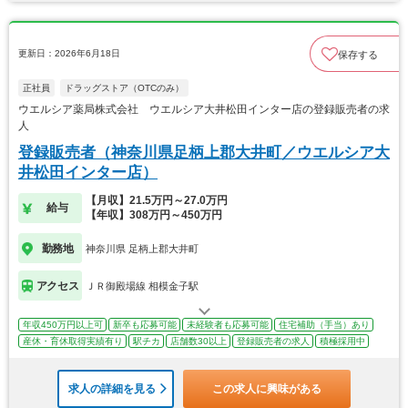
更新日：2026年6月18日
保存する
正社員
ドラッグストア（OTCのみ）
ウエルシア薬局株式会社 ウエルシア大井松田インター店の登録販売者の求
人
登録販売者（神奈川県足柄上郡大井町／ウエルシア大
井松田インター店）
【月収】21.5万円～27.0万円
給与
【年収】308万円～450万円
勤務地
神奈川県 足柄上郡大井町
アクセス
ＪＲ御殿場線 相模金子駅
年収450万円以上可
新卒も応募可能
未経験者も応募可能
住宅補助（手当）あり
産休・育休取得実績有り
駅チカ
店舗数30以上
登録販売者の求人
積極採用中
求人の詳細を見る
この求人に興味がある