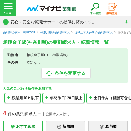
!
安心・安全な転職サポートの提供に努めます。
薬剤師の求人・転職TOP
神奈川県の薬剤師求人
足柄上郡大井町の薬剤師求人
相模金子
相模金子駅(神奈川県)の薬剤師求人・転職情報一覧
勤務地
相模金子駅(ＪＲ御殿場線)
その他
指定なし
条件を変更する
人気のこだわり条件を追加する
残業月10ｈ以下
年間休日120日以上
土日休み（相談可含
4
件の薬剤師求人
※ 非公開求人を除く
おすすめ順
新着順
給与順