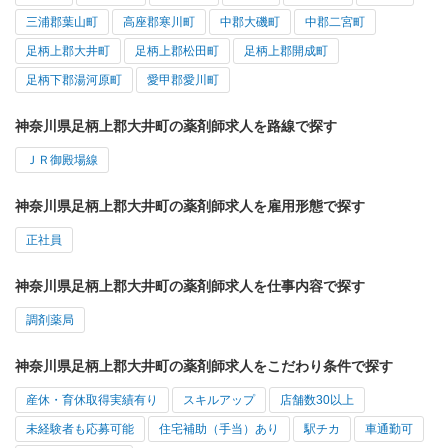
三浦郡葉山町
高座郡寒川町
中郡大磯町
中郡二宮町
足柄上郡大井町
足柄上郡松田町
足柄上郡開成町
足柄下郡湯河原町
愛甲郡愛川町
神奈川県足柄上郡大井町の薬剤師求人を路線で探す
ＪＲ御殿場線
神奈川県足柄上郡大井町の薬剤師求人を雇用形態で探す
正社員
神奈川県足柄上郡大井町の薬剤師求人を仕事内容で探す
調剤薬局
神奈川県足柄上郡大井町の薬剤師求人をこだわり条件で探す
産休・育休取得実績有り
スキルアップ
店舗数30以上
未経験者も応募可能
住宅補助（手当）あり
駅チカ
車通勤可