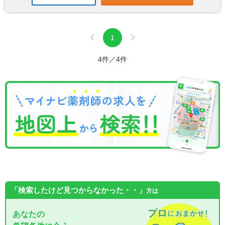
1
4件／4件
「検索したけど見つからなかった・・」
方は
あなたの