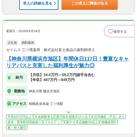
求人の詳細を見る
この求人に興味がある
更新日：2026年6月18日
保存する
正社員
調剤薬局
セイムス 三ツ境薬局 株式会社富士薬品の薬剤師求人
【神奈川県横浜市旭区】年間休日117日！豊富なキャ
リアパスと充実した福利厚生が魅力◎
【月収】34.4万円～59.2万円諸手当含む
給与
【年収】487万円～849万円
勤務地
神奈川県 横浜市旭区
アクセス
相模鉄道本線 三ツ境駅
年収800万円以上可
未経験者も応募可能
残業月10ｈ以下
住宅補助（手当）あり
産休・育休取得実績有り
スキルアップ
駅チカ
店舗数30以上
積極採用中
夏～秋入職可