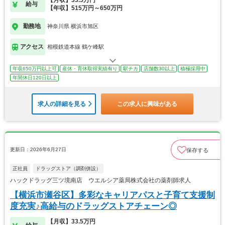
給与
【年収】515万円～650万円
勤務地
神奈川県 横浜市旭区
アクセス
相模鉄道本線 鶴ケ峰駅
年収650万円以上可
産休・育休取得実績有り
駅チカ
店舗数30以上
積極採用中
年間休日120日以上
求人の詳細を見る
この求人に興味がある
更新日：2026年6月27日
保存する
正社員
ドラッグストア（調剤併設）
ハックドラッグ三ツ境南店 ウエルシア薬局株式会社の薬剤師求人
【横浜市瀬谷区】多彩なキャリアパスと子育て支援制
度充実♪高給与のドラッグストアチェーン◎
【月収】33.5万円