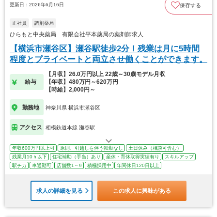
更新日：2026年6月16日
保存する
正社員
調剤薬局
ひらもと中央薬局 有限会社平本薬局の薬剤師求人
【横浜市瀬谷区】瀬谷駅徒歩2分！残業は月に5時間
程度とプライベートと両立させ働くことができます。
【月収】26.0万円以上 22歳～30歳モデル月収
給与
【年収】480万円～620万円
【時給】2,000円～
勤務地
神奈川県 横浜市瀬谷区
アクセス
相模鉄道本線 瀬谷駅
年収600万円以上可
原則、引越しを伴う転勤なし
土日休み（相談可含む）
残業月10ｈ以下
住宅補助（手当）あり
産休・育休取得実績有り
スキルアップ
駅チカ
車通勤可
店舗数1～9
積極採用中
年間休日120日以上
求人の詳細を見る
この求人に興味がある