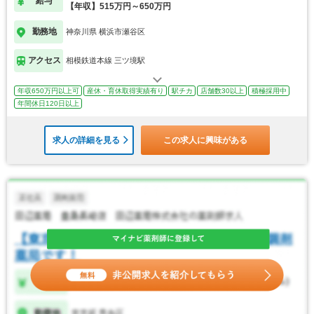
給与
【年収】515万円～650万円
勤務地
神奈川県 横浜市瀬谷区
アクセス
相模鉄道本線 三ツ境駅
年収650万円以上可
産休・育休取得実績有り
駅チカ
店舗数30以上
積極採用中
年間休日120日以上
求人の詳細を見る
この求人に興味がある