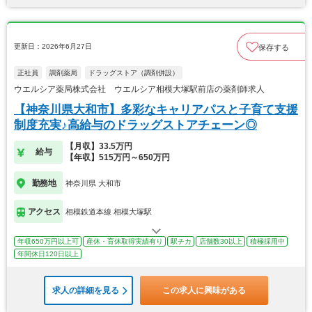
更新日：2026年6月27日
保存する
正社員
調剤薬局
ドラッグストア（調剤併設）
ウエルシア薬局株式会社 ウエルシア相模大塚駅前店の薬剤師求人
【神奈川県大和市】多彩なキャリアパスと子育て支援
制度充実♪高給与のドラッグストアチェーン◎
【月収】33.5万円
給与
【年収】515万円～650万円
勤務地
神奈川県 大和市
アクセス
相模鉄道本線 相模大塚駅
年収650万円以上可
産休・育休取得実績有り
駅チカ
店舗数30以上
積極採用中
年間休日120日以上
求人の詳細を見る
この求人に興味がある