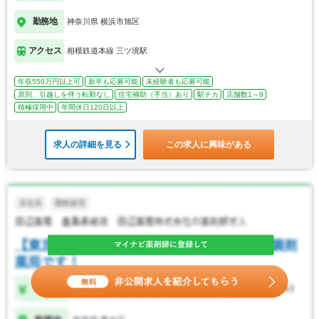
勤務地
神奈川県 横浜市旭区
アクセス
相模鉄道本線 三ツ境駅
年収550万円以上可
新卒も応募可能
未経験者も応募可能
原則、引越しを伴う転勤なし
住宅補助（手当）あり
駅チカ
店舗数1～9
積極採用中
年間休日120日以上
求人の詳細を見る
この求人に興味がある