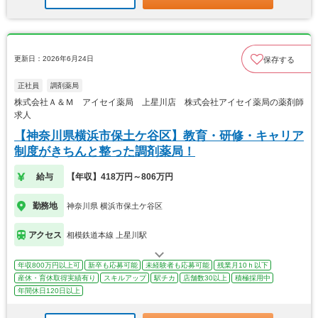
更新日：2026年6月24日
保存する
正社員
調剤薬局
株式会社Ａ＆Ｍ アイセイ薬局 上星川店 株式会社アイセイ薬局の薬剤師
求人
【神奈川県横浜市保土ケ谷区】教育・研修・キャリア
制度がきちんと整った調剤薬局！
給与
【年収】418万円～806万円
勤務地
神奈川県 横浜市保土ケ谷区
アクセス
相模鉄道本線 上星川駅
年収800万円以上可
新卒も応募可能
未経験者も応募可能
残業月10ｈ以下
産休・育休取得実績有り
スキルアップ
駅チカ
店舗数30以上
積極採用中
年間休日120日以上