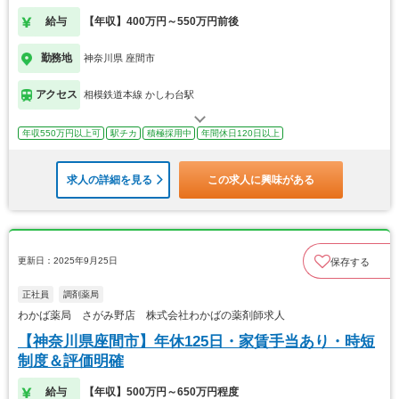
給与
【年収】400万円～550万円前後
勤務地
神奈川県 座間市
アクセス
相模鉄道本線 かしわ台駅
年収550万円以上可
駅チカ
積極採用中
年間休日120日以上
求人の詳細を見る
この求人に興味がある
更新日：2025年9月25日
保存する
正社員
調剤薬局
わかば薬局 さがみ野店 株式会社わかばの薬剤師求人
【神奈川県座間市】年休125日・家賃手当あり・時短
制度＆評価明確
給与
【年収】500万円～650万円程度