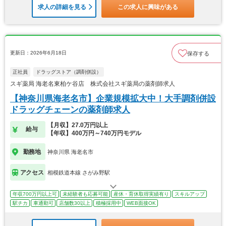
求人の詳細を見る
この求人に興味がある
更新日：2026年6月18日
保存する
正社員
ドラッグストア（調剤併設）
スギ薬局 海老名東柏ケ谷店 株式会社スギ薬局の薬剤師求人
【神奈川県海老名市】企業規模拡大中！大手調剤併設
ドラッグチェーンの薬剤師求人
【月収】27.0万円以上
給与
【年収】400万円～740万円モデル
勤務地
神奈川県 海老名市
アクセス
相模鉄道本線 さがみ野駅
年収700万円以上可
未経験者も応募可能
産休・育休取得実績有り
スキルアップ
駅チカ
車通勤可
店舗数30以上
積極採用中
WEB面接OK