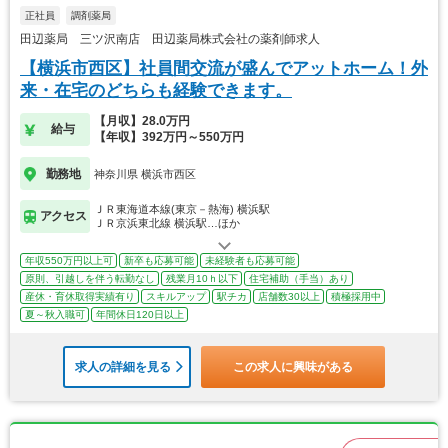
正社員
調剤薬局
田辺薬局 三ツ沢南店 田辺薬局株式会社の薬剤師求人
【横浜市西区】社員間交流が盛んでアットホーム！外
来・在宅のどちらも経験できます。
【月収】28.0万円
給与
【年収】392万円～550万円
勤務地
神奈川県 横浜市西区
ＪＲ東海道本線(東京－熱海) 横浜駅
アクセス
ＪＲ京浜東北線 横浜駅…ほか
年収550万円以上可
新卒も応募可能
未経験者も応募可能
原則、引越しを伴う転勤なし
残業月10ｈ以下
住宅補助（手当）あり
産休・育休取得実績有り
スキルアップ
駅チカ
店舗数30以上
積極採用中
夏～秋入職可
年間休日120日以上
求人の詳細を見る
この求人に興味がある