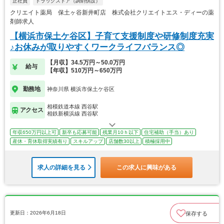
正社員
ドラッグストア（調剤併設）
クリエイト薬局 保土ヶ谷新井町店 株式会社クリエイトエス・ディーの薬
剤師求人
【横浜市保土ケ谷区】子育て支援制度や研修制度充実
♪お休みが取りやすくワークライフバランス◎
【月収】34.5万円～50.0万円
給与
【年収】510万円～650万円
勤務地
神奈川県 横浜市保土ケ谷区
相模鉄道本線 西谷駅
アクセス
相鉄新横浜線 西谷駅
年収650万円以上可
新卒も応募可能
残業月10ｈ以下
住宅補助（手当）あり
産休・育休取得実績有り
スキルアップ
店舗数30以上
積極採用中
求人の詳細を見る
この求人に興味がある
更新日：2026年6月18日
保存する