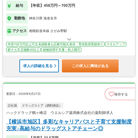
給与
【年収】458万円～700万円
勤務地
神奈川県 海老名市
アクセス
相模鉄道本線 さがみ野駅
年収700万円以上可
未経験者も応募可能
産休・育休取得実績有り
スキルアップ
駅チカ
店舗数30以上
積極採用中
夏～秋入職可
求人の詳細を見る
この求人に興味がある
更新日：2026年6月27日
保存する
正社員
ドラッグストア（調剤併設）
ハックドラッグ鶴ヶ峰店 ウエルシア薬局株式会社の薬剤師求人
【横浜市旭区】多彩なキャリアパスと子育て支援制度
充実♪高給与のドラッグストアチェーン◎
【月収】33.5万円