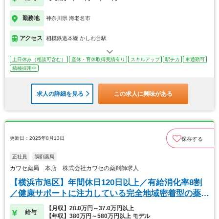
勤務地
神奈川県 海老名市
アクセス
相模鉄道本線 かしわ台駅
土日休み（相談可含む）
産休・育休取得実績有り
スキルアップ
駅チカ
車通勤可
積極採用中
求人の詳細を見る
この求人に興味がある
更新日：2025年8月13日
保存する
正社員
調剤薬局
カワセ薬局 本店 株式会社カワセの薬剤師求人
【横浜市旭区】年間休日120日以上／有給消化率8割
／健康サポートに注力している完全地域密着型の薬
局！
【月収】28.0万円～37.0万円以上
給与
【年収】380万円～580万円以上 モデル