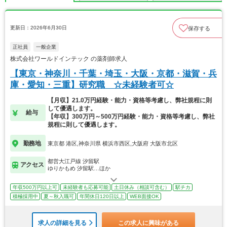
更新日：2026年6月30日
保存する
正社員
一般企業
株式会社ワールドインテック の薬剤師求人
【東京・神奈川・千葉・埼玉・大阪・京都・滋賀・兵
庫・愛知・三重】研究職 ☆未経験者可☆
【月収】21.0万円経験・能力・資格等考慮し、弊社規程に則
して優遇します。
給与
【年収】300万円～500万円経験・能力・資格等考慮し、弊社
規程に則して優遇します。
勤務地
東京都 港区,神奈川県 横浜市西区,大阪府 大阪市北区
都営大江戸線 汐留駅
アクセス
ゆりかもめ 汐留駅…ほか
年収500万円以上可
未経験者も応募可能
土日休み（相談可含む）
駅チカ
積極採用中
夏～秋入職可
年間休日120日以上
WEB面接OK
求人の詳細を見る
この求人に興味がある