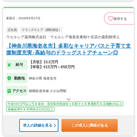
更新日：2026年6月27日
保存する
正社員
ドラッグストア（調剤併設）
ウエルシア薬局株式会社 ウエルシア海老名東柏ケ谷店の薬剤師求人
【神奈川県海老名市】多彩なキャリアパスと子育て支
援制度充実♪高給与のドラッグストアチェーン◎
【月収】33.5万円
給与
【年収】515万円～650万円
勤務地
神奈川県 海老名市
アクセス
相模鉄道本線 さがみ野駅
年収650万円以上可
産休・育休取得実績有り
駅チカ
車通勤可
店舗数30以上
積極採用中
年間休日120日以上
求人の詳細を見る
この求人に興味がある