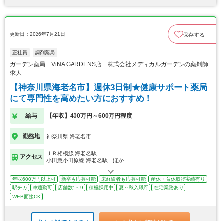
更新日：2026年7月21日
保存する
正社員
調剤薬局
ガーデン薬局 ViNA GARDENS店 株式会社メディカルガーデンの薬剤師
求人
【神奈川県海老名市】週休3日制★健康サポート薬局
にて専門性を高めたい方におすすめ！
給与
【年収】400万円～600万円程度
勤務地
神奈川県 海老名市
ＪＲ相模線 海老名駅
アクセス
小田急小田原線 海老名駅…ほか
年収600万円以上可
新卒も応募可能
未経験者も応募可能
産休・育休取得実績有り
駅チカ
車通勤可
店舗数1～9
積極採用中
夏～秋入職可
在宅業務あり
WEB面接OK