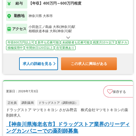
給与
【年収】400万円～600万円程度
勤務地
神奈川県 大和市
小田急江ノ島線 大和(神奈川)駅
アクセス
相模鉄道本線 大和(神奈川)駅
年収600万円以上可
新卒も応募可能
未経験者も応募可能
残業月10ｈ以下
駅チカ
積極採用中
年間休日120日以上
在宅業務あり
求人の詳細を見る
この求人に興味がある
更新日：2026年7月3日
保存する
正社員
調剤薬局
ドラッグストア（調剤併設）
ドラッグストア マツモトキヨシ さがみ野店 株式会社マツモトキヨシの薬
剤師求人
【神奈川県海老名市】ドラッグストア業界のリーディ
ングカンパニーでの薬剤師募集