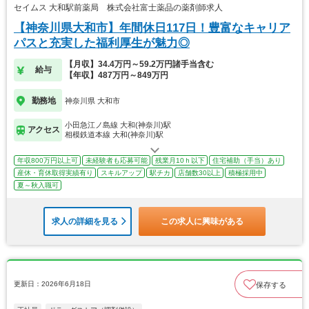
セイムス 大和駅前薬局 株式会社富士薬品の薬剤師求人
【神奈川県大和市】年間休日117日！豊富なキャリア
パスと充実した福利厚生が魅力◎
【月収】34.4万円～59.2万円諸手当含む
給与
【年収】487万円～849万円
勤務地
神奈川県 大和市
小田急江ノ島線 大和(神奈川)駅
アクセス
相模鉄道本線 大和(神奈川)駅
年収800万円以上可
未経験者も応募可能
残業月10ｈ以下
住宅補助（手当）あり
産休・育休取得実績有り
スキルアップ
駅チカ
店舗数30以上
積極採用中
夏～秋入職可
求人の詳細を見る
この求人に興味がある
更新日：2026年6月18日
保存する