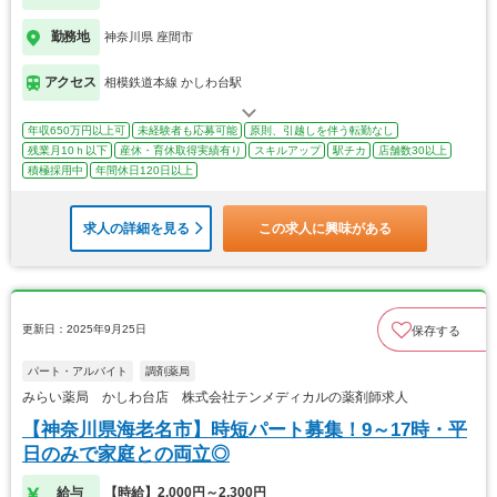
勤務地
神奈川県 座間市
アクセス
相模鉄道本線 かしわ台駅
年収650万円以上可
未経験者も応募可能
原則、引越しを伴う転勤なし
残業月10ｈ以下
産休・育休取得実績有り
スキルアップ
駅チカ
店舗数30以上
積極採用中
年間休日120日以上
求人の詳細を見る
この求人に興味がある
更新日：2025年9月25日
保存する
パート・アルバイト
調剤薬局
みらい薬局 かしわ台店 株式会社テンメディカルの薬剤師求人
【神奈川県海老名市】時短パート募集！9～17時・平
日のみで家庭との両立◎
給与
【時給】2,000円～2,300円