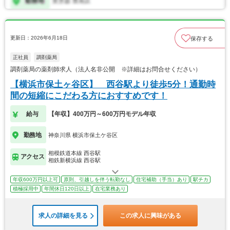
更新日：2026年6月18日
保存する
正社員
調剤薬局
調剤薬局の薬剤師求人（法人名非公開 ※詳細はお問合せください）
【横浜市保土ヶ谷区】 西谷駅より徒歩5分！通勤時
間の短縮にこだわる方におすすめです！
給与
【年収】400万円～600万円モデル年収
勤務地
神奈川県 横浜市保土ケ谷区
相模鉄道本線 西谷駅
アクセス
相鉄新横浜線 西谷駅
年収600万円以上可
原則、引越しを伴う転勤なし
住宅補助（手当）あり
駅チカ
積極採用中
年間休日120日以上
在宅業務あり
求人の詳細を見る
この求人に興味がある