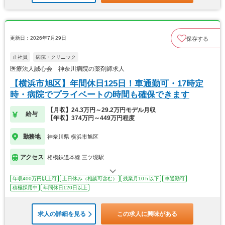
更新日：2026年7月29日
保存する
正社員
病院・クリニック
医療法人誠心会 神奈川病院の薬剤師求人
【横浜市旭区】年間休日125日！車通勤可・17時定
時・病院でプライベートの時間も確保できます
【月収】24.3万円～29.2万円モデル月収
給与
【年収】374万円～449万円程度
勤務地
神奈川県 横浜市旭区
アクセス
相模鉄道本線 三ツ境駅
年収400万円以上可
土日休み（相談可含む）
残業月10ｈ以下
車通勤可
積極採用中
年間休日120日以上
求人の詳細を見る
この求人に興味がある