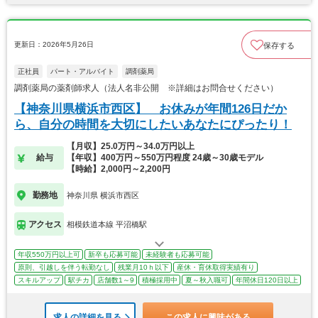
更新日：2026年5月26日
保存する
正社員
パート・アルバイト
調剤薬局
調剤薬局の薬剤師求人（法人名非公開 ※詳細はお問合せください）
【神奈川県横浜市西区】 お休みが年間126日だか
ら、自分の時間を大切にしたいあなたにぴったり！
【月収】25.0万円～34.0万円以上
給与
【年収】400万円～550万円程度 24歳～30歳モデル
【時給】2,000円～2,200円
勤務地
神奈川県 横浜市西区
アクセス
相模鉄道本線 平沼橋駅
年収550万円以上可
新卒も応募可能
未経験者も応募可能
原則、引越しを伴う転勤なし
残業月10ｈ以下
産休・育休取得実績有り
スキルアップ
駅チカ
店舗数1～9
積極採用中
夏～秋入職可
年間休日120日以上
求人の詳細を見る
この求人に興味がある