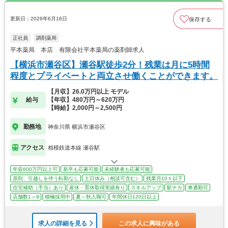
更新日：2026年6月16日
保存する
正社員
調剤薬局
平本薬局 本店 有限会社平本薬局の薬剤師求人
【横浜市瀬谷区】瀬谷駅徒歩2分！残業は月に5時間
程度とプライベートと両立させ働くことができます。
【月収】26.0万円以上 モデル
給与
【年収】480万円～620万円
【時給】2,000円～2,500円
勤務地
神奈川県 横浜市瀬谷区
アクセス
相模鉄道本線 瀬谷駅
年収600万円以上可
新卒も応募可能
未経験者も応募可能
原則、引越しを伴う転勤なし
土日休み（相談可含む）
残業月10ｈ以下
住宅補助（手当）あり
産休・育休取得実績有り
スキルアップ
駅チカ
車通勤可
店舗数1～9
積極採用中
夏～秋入職可
年間休日120日以上
求人の詳細を見る
この求人に興味がある