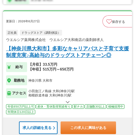
更新日：2026年6月27日
保存する
正社員
ドラッグストア（調剤併設）
ウエルシア薬局株式会社 ウエルシア大和南店の薬剤師求人
【神奈川県大和市】多彩なキャリアパスと子育て支援
制度充実♪高給与のドラッグストアチェーン◎
【月収】33.5万円
給与
【年収】515万円～650万円
勤務地
神奈川県 大和市
小田急江ノ島線 大和(神奈川)駅
アクセス
相模鉄道本線 大和(神奈川)駅
年収650万円以上可
産休・育休取得実績有り
駅チカ
店舗数30以上
積極採用中
年間休日120日以上
求人の詳細を見る
この求人に興味がある