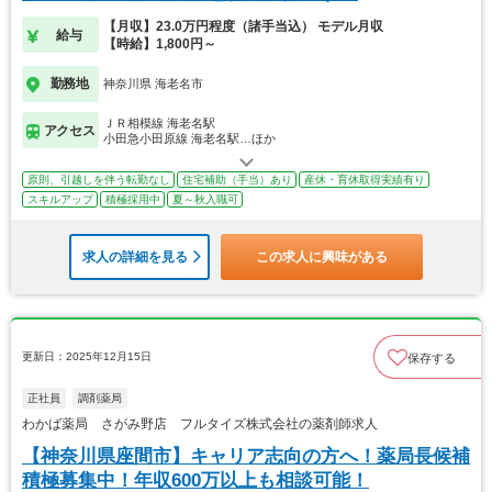
【月収】23.0万円程度（諸手当込） モデル月収
給与
【時給】1,800円～
勤務地
神奈川県 海老名市
ＪＲ相模線 海老名駅
アクセス
小田急小田原線 海老名駅…ほか
原則、引越しを伴う転勤なし
住宅補助（手当）あり
産休・育休取得実績有り
スキルアップ
積極採用中
夏～秋入職可
求人の詳細を見る
この求人に興味がある
更新日：2025年12月15日
保存する
正社員
調剤薬局
わかば薬局 さがみ野店 フルタイズ株式会社の薬剤師求人
【神奈川県座間市】キャリア志向の方へ！薬局長候補
積極募集中！年収600万以上も相談可能！