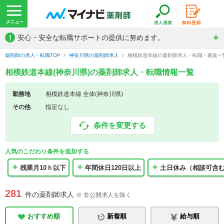
!
安心・安全な転職サポートの提供に努めます。
薬剤師の求人・転職TOP
神奈川県の薬剤師求人
相模鉄道本線の薬剤師求人・転職・募集一
相模鉄道本線(神奈川県)の薬剤師求人・転職情報一覧
勤務地
相模鉄道本線 全体(神奈川県)
その他
指定なし
条件を変更する
人気のこだわり条件を追加する
残業月10ｈ以下
年間休日120日以上
土日休み（相談可含
281
件の薬剤師求人
※ 非公開求人を除く
おすすめ順
新着順
給与順