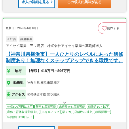
求人の詳細を見る
この求人に興味がある
更新日：2026年6月18日
保存する
正社員
調剤薬局
アイセイ薬局 三ツ境店 株式会社アイセイ薬局の薬剤師求人
【神奈川県横浜市】一人ひとりのレベルにあった研修
制度あり！無理なくステップアップできる環境です。
給与
【年収】418万円～806万円
勤務地
神奈川県 横浜市瀬谷区
アクセス
相模鉄道本線 三ツ境駅
年収800万円以上可
新卒も応募可能
未経験者も応募可能
残業月10ｈ以下
産休・育休取得実績有り
スキルアップ
駅チカ
店舗数30以上
積極採用中
年間休日120日以上