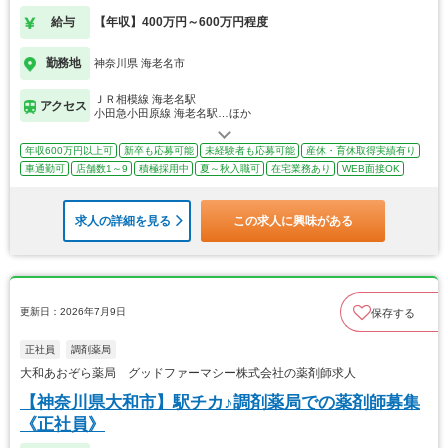
給与
【年収】400万円～600万円程度
勤務地
神奈川県 海老名市
ＪＲ相模線 海老名駅
アクセス
小田急小田原線 海老名駅…ほか
年収600万円以上可
新卒も応募可能
未経験者も応募可能
産休・育休取得実績有り
車通勤可
店舗数1～9
積極採用中
夏～秋入職可
在宅業務あり
WEB面接OK
求人の詳細を見る
この求人に興味がある
更新日：2026年7月9日
保存する
正社員
調剤薬局
大和あおぞら薬局 グッドファーマシー株式会社の薬剤師求人
【神奈川県大和市】駅チカ♪調剤薬局での薬剤師募集
《正社員》