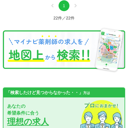
1
22件／22件
「検索したけど見つからなかった・・」
方は
あなたの
希望条件に合う
理想の求人