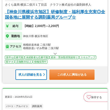
さくら薬局 横浜二俣川１丁目店 クラフト株式会社の薬剤師求人
【神奈川県横浜市旭区】研修制度・福利厚生充実◎全
国各地に展開する調剤薬局グループ☆
給与
【時給】2,000円～2,200円
勤務地
神奈川県 横浜市旭区
相模鉄道本線 二俣川駅
アクセス
相模鉄道いずみ野線 二俣川駅
新卒も応募可能
未経験者も応募可能
産休・育休取得実績有り
スキルアップ
駅チカ
店舗数30以上
積極採用中
求人の詳細を見る
この求人に興味がある
更新日：2026年5月21日
保存する
パート・アルバイト
調剤薬局