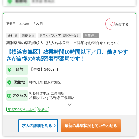
更新日：2024年11月27日
保存する
正社員
調剤薬局
ドラッグストア（調剤併設）
募集停止
調剤薬局の薬剤師求人（法人名非公開 ※詳細はお問合せください）
【横浜市旭区】残業時間10時間以下／月、働きやす
さが自慢の地域密着型薬局です！
給与
【年収】500万円
勤務地
神奈川県 横浜市旭区
相模鉄道本線 二俣川駅
アクセス
相模鉄道いずみ野線 二俣川駅
年収500万円以上可
駅チカ
求人の詳細を見る
最新の募集状況を問い合わせる