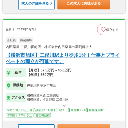
求人の詳細を見る
この求人に興味がある
更新日：2025年5月7日
保存する
正社員
調剤薬局
内田薬局 二俣川駅前店 株式会社内田薬局の薬剤師求人
【横浜市旭区】二俣川駅より徒歩1分！仕事とプライ
ベートの両立が可能です。
【月収】37.5万円～45.0万円
給与
【年収】550万円
勤務地
神奈川県 横浜市旭区
相模鉄道本線 二俣川駅
アクセス
相模鉄道いずみ野線 二俣川駅
年収550万円以上可
残業月10ｈ以下
駅チカ
店舗数1～9
積極採用中
年間休日120日以上
管理職候補