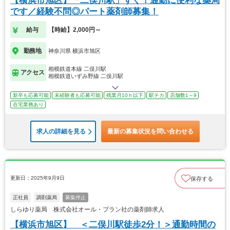
【横浜市旭区】「二俣川駅」すぐ！通勤に便利な薬局
です／経験不問◎パート薬剤師募集！
給与
【時給】2,000円～
勤務地
神奈川県 横浜市旭区
相模鉄道本線 二俣川駅
アクセス
相模鉄道いずみ野線 二俣川駅
新卒も応募可能
未経験者も応募可能
残業月10ｈ以下
駅チカ
店舗数1～9
在宅業務あり
求人の詳細を見る
最新の募集状況を問い合わせる
更新日：2025年9月9日
保存する
正社員
調剤薬局
募集停止
しらゆり薬局 株式会社オール・プラン社の薬剤師求人
【横浜市旭区】 ＜二俣川駅徒歩2分！＞通勤時間の