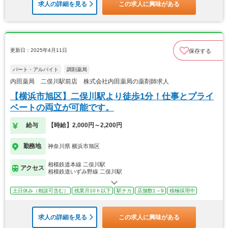
求人の詳細を見る
この求人に興味がある
更新日：2025年4月11日
保存する
パート・アルバイト
調剤薬局
内田薬局 二俣川駅前店 株式会社内田薬局の薬剤師求人
【横浜市旭区】二俣川駅より徒歩1分！仕事とプライ
ベートの両立が可能です。
給与
【時給】2,000円～2,200円
勤務地
神奈川県 横浜市旭区
相模鉄道本線 二俣川駅
アクセス
相模鉄道いずみ野線 二俣川駅
土日休み（相談可含む）
残業月10ｈ以下
駅チカ
店舗数1～9
積極採用中
求人の詳細を見る
この求人に興味がある