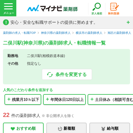
!
安心・安全な転職サポートの提供に努めます。
薬剤師の求人・転職TOP
神奈川県の薬剤師求人
横浜市の薬剤師求人
旭区の薬剤師求人
二俣川駅(神奈川県)の薬剤師求人・転職情報一覧
勤務地
二俣川駅(相模鉄道本線)
その他
指定なし
条件を変更する
人気のこだわり条件を追加する
残業月10ｈ以下
年間休日120日以上
土日休み（相談可含
22
件の薬剤師求人
※ 非公開求人を除く
おすすめ順
新着順
給与順