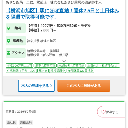
あさひ薬局 二俣川駅前店 株式会社あさひ薬局の薬剤師求人
【横浜市旭区】駅にほぼ直結！週休2.5日と土日休み
を隔週で取得可能です。
【年収】400万円～520万円30歳～モデル
給与
【時給】2,000円～
勤務地
神奈川県 横浜市旭区
相模鉄道本線 二俣川駅
アクセス
相模鉄道いずみ野線 二俣川駅
年収500万円以上可
新卒も応募可能
未経験者も応募可能
土日休み（相談可含む）
住宅補助（手当）あり
駅チカ
積極採用中
年間休日120日以上
求人の詳細を見る
この求人に興味がある
更新日：2026年2月9日
保存する
正社員
調剤薬局