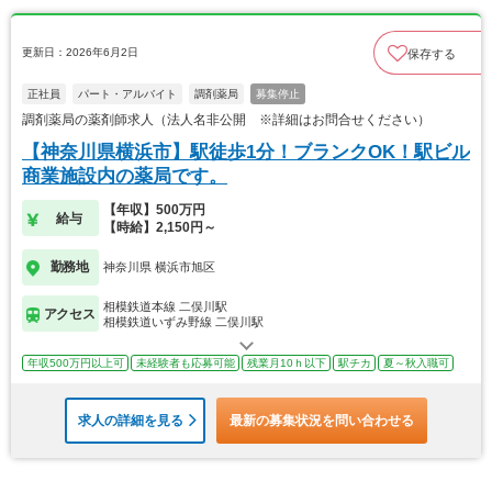
更新日：2026年6月2日
保存する
正社員
パート・アルバイト
調剤薬局
募集停止
調剤薬局の薬剤師求人（法人名非公開 ※詳細はお問合せください）
【神奈川県横浜市】駅徒歩1分！ブランクOK！駅ビル
商業施設内の薬局です。
【年収】500万円
給与
【時給】2,150円～
勤務地
神奈川県 横浜市旭区
相模鉄道本線 二俣川駅
アクセス
相模鉄道いずみ野線 二俣川駅
年収500万円以上可
未経験者も応募可能
残業月10ｈ以下
駅チカ
夏～秋入職可
求人の詳細を見る
最新の募集状況を問い合わせる