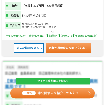
給与
【年収】420万円～520万円程度
勤務地
神奈川県 横浜市旭区
相模鉄道本線 二俣川駅
アクセス
相模鉄道いずみ野線 二俣川駅
年収500万円以上可
残業月10ｈ以下
車通勤可
店舗数1～9
年間休日120日以上
求人の詳細を見る
最新の募集状況を問い合わせる