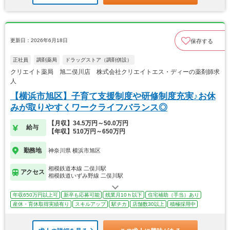
更新日：2026年6月18日
保存する
正社員
調剤薬局
ドラッグストア（調剤併設）
クリエイト薬局 旭二俣川店 株式会社クリエイトエス・ディーの薬剤師求
人
【横浜市旭区】子育て支援制度や研修制度充実♪お休
みが取りやすくワークライフバランス◎
【月収】34.5万円～50.0万円
給与
【年収】510万円～650万円
勤務地
神奈川県 横浜市旭区
相模鉄道本線 二俣川駅
アクセス
相模鉄道いずみ野線 二俣川駅
年収650万円以上可
新卒も応募可能
残業月10ｈ以下
住宅補助（手当）あり
産休・育休取得実績有り
スキルアップ
駅チカ
店舗数30以上
積極採用中