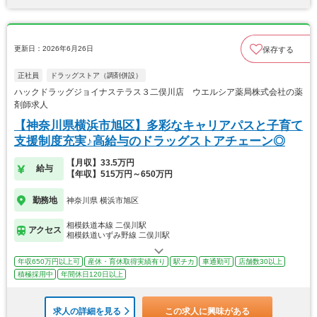
更新日：2026年6月26日
保存する
正社員
ドラッグストア（調剤併設）
ハックドラッグジョイナステラス３二俣川店 ウエルシア薬局株式会社の薬
剤師求人
【神奈川県横浜市旭区】多彩なキャリアパスと子育て
支援制度充実♪高給与のドラッグストアチェーン◎
【月収】33.5万円
給与
【年収】515万円～650万円
勤務地
神奈川県 横浜市旭区
相模鉄道本線 二俣川駅
アクセス
相模鉄道いずみ野線 二俣川駅
年収650万円以上可
産休・育休取得実績有り
駅チカ
車通勤可
店舗数30以上
積極採用中
年間休日120日以上
求人の詳細を見る
この求人に興味がある