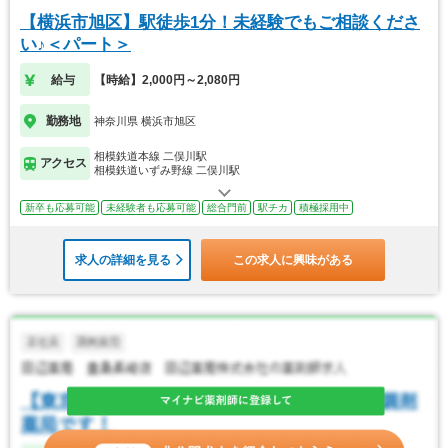
【横浜市旭区】駅徒歩1分！未経験でもご相談くださ
い♪＜パート＞
給与
【時給】2,000円～2,080円
勤務地
神奈川県 横浜市旭区
相模鉄道本線 二俣川駅
アクセス
相模鉄道いずみ野線 二俣川駅
新卒も応募可能
未経験者も応募可能
総合門前
駅チカ
積極採用中
求人の詳細を見る
この求人に興味がある