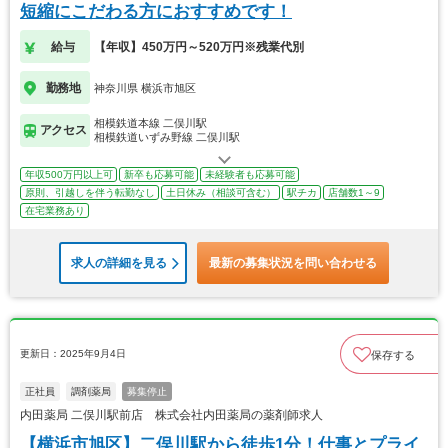
短縮にこだわる方におすすめです！
給与
【年収】450万円～520万円※残業代別
勤務地
神奈川県 横浜市旭区
相模鉄道本線 二俣川駅
アクセス
相模鉄道いずみ野線 二俣川駅
年収500万円以上可
新卒も応募可能
未経験者も応募可能
原則、引越しを伴う転勤なし
土日休み（相談可含む）
駅チカ
店舗数1～9
在宅業務あり
求人の詳細を見る
最新の募集状況を問い合わせる
更新日：2025年9月4日
保存する
正社員
調剤薬局
募集停止
内田薬局 二俣川駅前店 株式会社内田薬局の薬剤師求人
【横浜市旭区】二俣川駅から徒歩1分！仕事とプライ