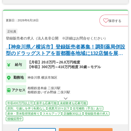
更新日：2026年6月18日
保存する
正社員
登録販売者の求人（法人名非公開 ※詳細はお問合せください）
【神奈川県／横浜市】登録販売者募集！調剤薬局併設
型のドラッグストアを首都圏各地域に132店舗を展
開！
【月収】20.0万円～26.0万円程度
給与
【年収】300万円～410万円程度 30歳～モデル
勤務地
神奈川県 横浜市旭区
相模鉄道本線 二俣川駅
アクセス
相模鉄道いずみ野線 二俣川駅
年収400万円以上可
新卒も応募可能
未経験者も応募可能
原則、引越しを伴う転勤なし
残業月10ｈ以下
住宅補助（手当）あり
産休・育休取得実績有り
スキルアップ
店舗数30以上
登録販売者の求人
積極採用中