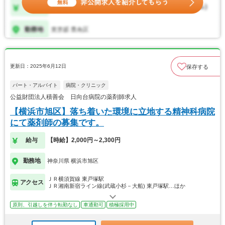
更新日：2025年6月12日
保存する
パート・アルバイト
病院・クリニック
公益財団法人積善会 日向台病院の薬剤師求人
【横浜市旭区】落ち着いた環境に立地する精神科病院
にて薬剤師の募集です。
給与
【時給】2,000円～2,300円
勤務地
神奈川県 横浜市旭区
ＪＲ横須賀線 東戸塚駅
アクセス
ＪＲ湘南新宿ライン線(武蔵小杉－大船) 東戸塚駅…ほか
原則、引越しを伴う転勤なし
車通勤可
積極採用中