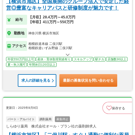
【横浜市旭区】全国展開のグループ法人で安定した経
営◎豊富なキャリアパスと研修制度が魅力です！
【月収】28.4万円～45.0万円
給与
【年収】411万円～550万円
勤務地
神奈川県 横浜市旭区
相模鉄道本線 二俣川駅
アクセス
相模鉄道いずみ野線 二俣川駅
年収550万円以上可
産休・育休取得実績有り
スキルアップ
駅チカ
店舗数30以上
夏～秋入職可
年間休日120日以上
求人の詳細を見る
最新の募集状況を問い合わせる
更新日：2025年9月9日
保存する
パート・アルバイト
調剤薬局
募集停止
しらゆり薬局 株式会社オール・プラン社の薬剤師求人