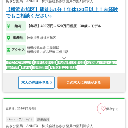
あさひ薬局 ANNEX 株式会社あさひ薬局の薬剤師求人
【横浜市旭区】駅徒歩1分！年休120日以上！未経験
でもご相談ください♪
給与
【年収】400万円～520万円程度 30歳～モデル
勤務地
神奈川県 横浜市旭区
相模鉄道本線 二俣川駅
アクセス
相模鉄道いずみ野線 二俣川駅
年収500万円以上可
新卒も応募可能
未経験者も応募可能
住宅補助（手当）あり
総合門前
駅チカ
積極採用中
年間休日120日以上
求人の詳細を見る
この求人に興味がある
更新日：2026年2月9日
保存する
パート・アルバイト
調剤薬局
あさひ薬局 ANNEX 株式会社あさひ薬局の薬剤師求人