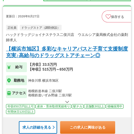
更新日：2026年6月27日
保存する
正社員
ドラッグストア（調剤併設）
ハックドラッグジョイナステラス二俣川店 ウエルシア薬局株式会社の薬剤
師求人
【横浜市旭区】多彩なキャリアパスと子育て支援制度
充実♪高給与のドラッグストアチェーン◎
【月収】33.5万円
給与
【年収】515万円～650万円
勤務地
神奈川県 横浜市旭区
相模鉄道本線 二俣川駅
アクセス
相模鉄道いずみ野線 二俣川駅
年収650万円以上可
産休・育休取得実績有り
駅チカ
店舗数30以上
積極採用中
年間休日120日以上
求人の詳細を見る
この求人に興味がある