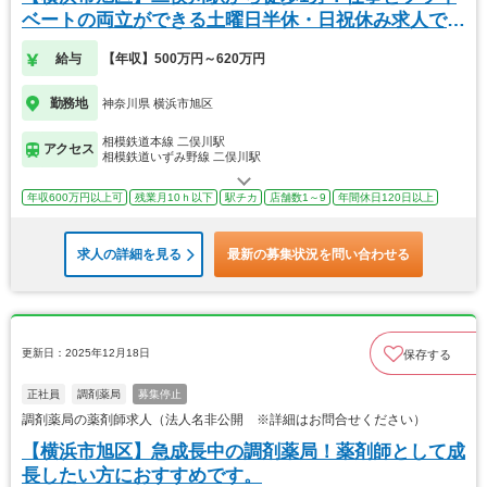
ベートの両立ができる土曜日半休・日祝休み求人で
す。
給与
【年収】500万円～620万円
勤務地
神奈川県 横浜市旭区
相模鉄道本線 二俣川駅
アクセス
相模鉄道いずみ野線 二俣川駅
年収600万円以上可
残業月10ｈ以下
駅チカ
店舗数1～9
年間休日120日以上
求人の詳細を見る
最新の募集状況を問い合わせる
更新日：2025年12月18日
保存する
正社員
調剤薬局
募集停止
調剤薬局の薬剤師求人（法人名非公開 ※詳細はお問合せください）
【横浜市旭区】急成長中の調剤薬局！薬剤師として成
長したい方におすすめです。