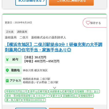
求人の詳細を見る
この求人に興味がある
更新日：2026年6月18日
保存する
正社員
調剤薬局
薬樹薬局 二俣川 薬樹株式会社の薬剤師求人
【横浜市旭区】二俣川駅徒歩3分！研修充実の大手調
剤薬局◎住宅手当・家族手当あり◎
【月収】30.0万円
給与
【年収】400万円～650万円
勤務地
神奈川県 横浜市旭区
相模鉄道本線 二俣川駅
アクセス
相模鉄道いずみ野線 二俣川駅
年収650万円以上可
新卒も応募可能
未経験者も応募可能
住宅補助（手当）あり
産休・育休取得実績有り
スキルアップ
駅チカ
店舗数30以上
積極採用中
夏～秋入職可
年間休日120日以上