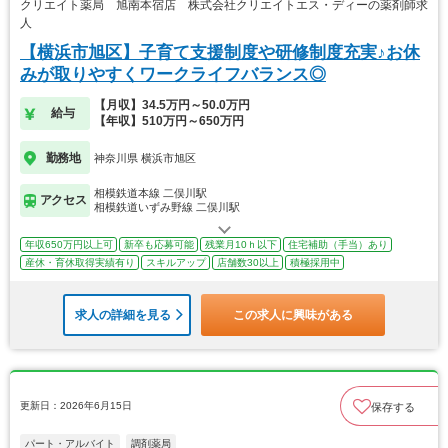
クリエイト薬局 旭南本宿店 株式会社クリエイトエス・ディーの薬剤師求
人
【横浜市旭区】子育て支援制度や研修制度充実♪お休
みが取りやすくワークライフバランス◎
【月収】34.5万円～50.0万円
給与
【年収】510万円～650万円
勤務地
神奈川県 横浜市旭区
相模鉄道本線 二俣川駅
アクセス
相模鉄道いずみ野線 二俣川駅
年収650万円以上可
新卒も応募可能
残業月10ｈ以下
住宅補助（手当）あり
産休・育休取得実績有り
スキルアップ
店舗数30以上
積極採用中
求人の詳細を見る
この求人に興味がある
更新日：2026年6月15日
保存する
パート・アルバイト
調剤薬局