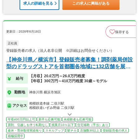
求人の詳細を見る
この求人に興味がある
更新日：2026年6月18日
保存する
正社員
登録販売者の求人（法人名非公開 ※詳細はお問合せください）
【神奈川県／横浜市】登録販売者募集！調剤薬局併設
型のドラッグストアを首都圏各地域に132店舗を展
開！
【月収】20.0万円～26.0万円程度
給与
【年収】300万円～410万円程度 30歳～モデル
勤務地
神奈川県 横浜市旭区
相模鉄道本線 二俣川駅
アクセス
相模鉄道いずみ野線 二俣川駅
年収400万円以上可
新卒も応募可能
未経験者も応募可能
原則、引越しを伴う転勤なし
残業月10ｈ以下
住宅補助（手当）あり
産休・育休取得実績有り
スキルアップ
駅チカ
店舗数30以上
登録販売者の求人
積極採用中