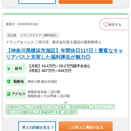
更新日：2026年6月18日
保存する
正社員
ドラッグストア（調剤併設）
ドラッグセイムス 二俣川店 株式会社富士薬品の薬剤師求人
【神奈川県横浜市旭区】年間休日117日！豊富なキャ
リアパスと充実した福利厚生が魅力◎
【月収】34.4万円～59.2万円諸手当含む
給与
【年収】487万円～849万円
勤務地
神奈川県 横浜市旭区
相模鉄道本線 二俣川駅
アクセス
相模鉄道いずみ野線 二俣川駅
年収800万円以上可
残業月10ｈ以下
産休・育休取得実績有り
スキルアップ
駅チカ
店舗数30以上
積極採用中
夏～秋入職可
求人の詳細を見る
この求人に興味がある