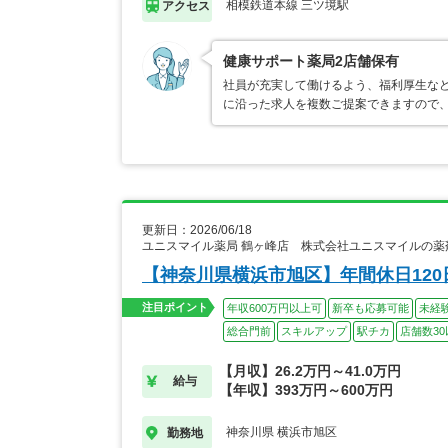
相模鉄道本線 三ツ境駅
アクセス
健康サポート薬局2店舗保有
社員が充実して働けるよう、福利厚生な
に沿った求人を複数ご提案できますので
更新日：2026/06/18
ユニスマイル薬局 鶴ヶ峰店 株式会社ユニスマイルの薬
【神奈川県横浜市旭区】年間休日12
注目ポイント
年収600万円以上可
新卒も応募可能
未経
総合門前
スキルアップ
駅チカ
店舗数30
【月収】26.2万円～41.0万円
給与
【年収】393万円～600万円
神奈川県 横浜市旭区
勤務地