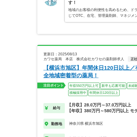
す！
地域のお客様の利便性を高めるため、ド
じてOTC、在宅、管理薬剤師、マネジメ
更新日：2025/08/13
カワセ薬局 本店 株式会社カワセの薬剤師求人
正
【横浜市旭区】年間休日120日以上
全地域密着型の薬局！
注目ポイント
年収550万円以上可
新卒も応募可能
未経
積極採用中
年間休日120日以上
【月収】28.0万円～37.0万円以上
給与
【年収】380万円～580万円以上 モ
神奈川県 横浜市旭区
勤務地