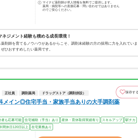
マイナビ薬剤師が求人情報を無料でご提供します。
薬局・病院等への直接応募・問い合わせではありません
のでご安心ください。
マネジメント経験も積める成長環境！
ら薬剤師を育てるノウハウがあるからこそ、調剤未経験の方の採用に力を入れていま
、ぜひおすすめしたい薬局です。
保存す
正社員
調剤薬局
ドラッグストア（調剤併設）
科メイン◎住宅手当・家族手当ありの大手調剤薬
験者も応募可能
住宅補助（手当）あり
産休・育休取得実績有り
スキルアップ
駅チカ
年間休日120日以上
在宅業務あり