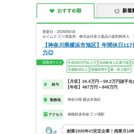
おすすめ順
新着
更新日：2026/06/18
セイムス 三ツ境薬局 株式会社富士薬品の薬剤師求人
【神奈川県横浜市旭区】年間休日11
力◎
注目ポイント
年収800万円以上可
未経験者も応募可能
店舗数30以上
積極採用中
夏～秋入職可
【月収】34.4万円～59.2万円諸手
給与
【年収】487万円～849万円
神奈川県 横浜市旭区
勤務地
相模鉄道本線 三ツ境駅
アクセス
創業1930年の安定企業！残業月1