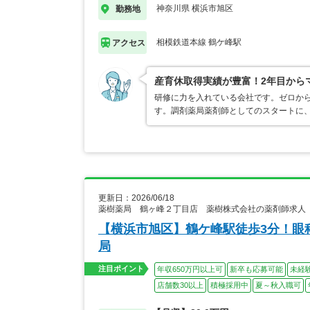
神奈川県 横浜市旭区
勤務地
相模鉄道本線 鶴ケ峰駅
アクセス
産育休取得実績が豊富！2年目から
研修に力を入れている会社です。ゼロか
す。調剤薬局薬剤師としてのスタートに
更新日：2026/06/18
薬樹薬局 鶴ヶ峰２丁目店 薬樹株式会社の薬剤師求人
【横浜市旭区】鶴ケ峰駅徒歩3分！眼
局
注目ポイント
年収650万円以上可
新卒も応募可能
未経
店舗数30以上
積極採用中
夏～秋入職可