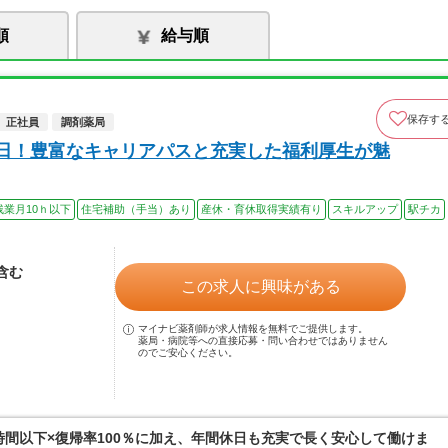
順
給与順
保存す
正社員
調剤薬局
7日！豊富なキャリアパスと充実した福利厚生が魅
残業月10ｈ以下
住宅補助（手当）あり
産休・育休取得実績有り
スキルアップ
駅チカ
当含む
この求人に興味がある
マイナビ薬剤師が求人情報を無料でご提供します。
薬局・病院等への直接応募・問い合わせではありません
のでご安心ください。
0時間以下×復帰率100％に加え、年間休日も充実で長く安心して働けま