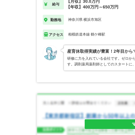
【月収】30.0万円
給与
【年収】400万円～650万円
神奈川県 横浜市旭区
勤務地
相模鉄道本線 鶴ケ峰駅
アクセス
産育休取得実績が豊富！2年目から
研修に力を入れている会社です。ゼロか
す。調剤薬局薬剤師としてのスタートに