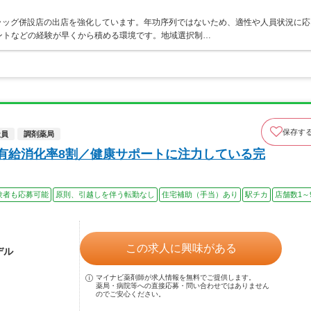
ラッグ併設店の出店を強化しています。年功序列ではないため、適性や人員状況に応
ントなどの経験が早くから積める環境です。地域選択制…
保存す
社員
調剤薬局
／有給消化率8割／健康サポートに注力している完
験者も応募可能
原則、引越しを伴う転勤なし
住宅補助（手当）あり
駅チカ
店舗数1～
この求人に興味がある
デル
マイナビ薬剤師が求人情報を無料でご提供します。
薬局・病院等への直接応募・問い合わせではありません
のでご安心ください。