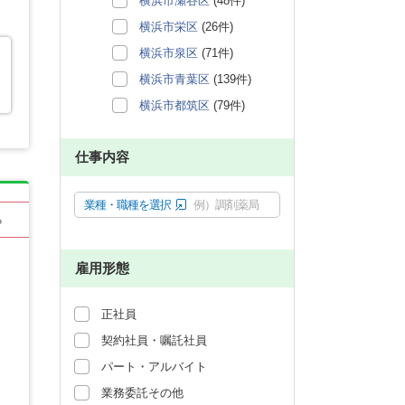
横浜市瀬谷区
(48件)
横浜市栄区
(26件)
横浜市泉区
(71件)
横浜市青葉区
(139件)
横浜市都筑区
(79件)
仕事内容
業種・職種を選択
例）調剤薬局
る
雇用形態
正社員
契約社員・嘱託社員
パート・アルバイト
業務委託その他