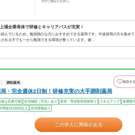
のでご安心ください。
上場企業母体で研修とキャリアパスが充実！
を組んでいるため、勉強熱心な方におすすめできる薬局です。中途採用の方を集めて
社される方でも一から勉強できる環境が整っています。健…
保存す
調剤薬局
閉局・完全週休2日制！研修充実の大手調剤薬局
験者も応募可能
住宅補助（手当）あり
産休・育休取得実績有り
スキルアップ
車通勤
年間休日120日以上
在宅業務あり
この求人に興味がある