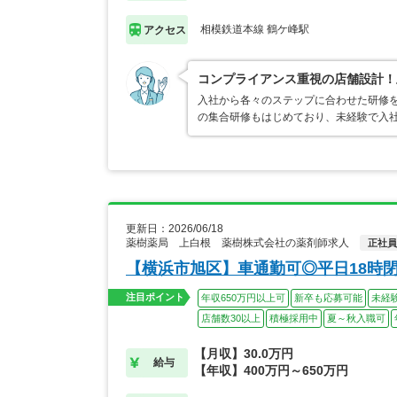
相模鉄道本線 鶴ケ峰駅
アクセス
コンプライアンス重視の店舗設計！
入社から各々のステップに合わせた研修
の集合研修もはじめており、未経験で入
更新日：2026/06/18
薬樹薬局 上白根 薬樹株式会社の薬剤師求人
正社員
【横浜市旭区】車通勤可◎平日18時
注目ポイント
年収650万円以上可
新卒も応募可能
未経
店舗数30以上
積極採用中
夏～秋入職可
【月収】30.0万円
給与
【年収】400万円～650万円