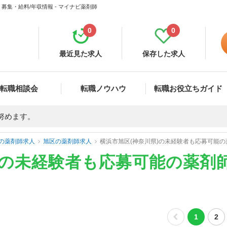
集・給料/年収情報 - マイナビ薬剤師
0
0
最近見た求人
保存した求人
転職相談会
転職ノウハウ
転職お役立ちガイド
努めます。
の薬剤師求人
旭区の薬剤師求人
横浜市旭区(神奈川県)の未経験者も応募可能
)の未経験者も応募可能の薬剤
1
2