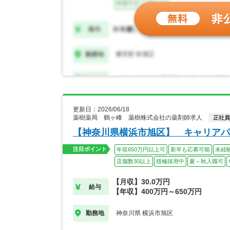
更新日：2026/06/18
薬樹薬局 鶴ヶ峰 薬樹株式会社の薬剤師求人
正社員
【神奈川県横浜市旭区】 キャリアパ
注目ポイント
年収650万円以上可
新卒も応募可能
未経
店舗数30以上
積極採用中
夏～秋入職可
【月収】30.0万円
給与
【年収】400万円～650万円
神奈川県 横浜市旭区
勤務地