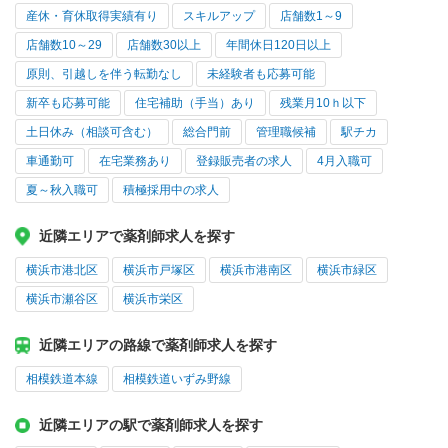
産休・育休取得実績有り
スキルアップ
店舗数1～9
店舗数10～29
店舗数30以上
年間休日120日以上
原則、引越しを伴う転勤なし
未経験者も応募可能
新卒も応募可能
住宅補助（手当）あり
残業月10ｈ以下
土日休み（相談可含む）
総合門前
管理職候補
駅チカ
車通勤可
在宅業務あり
登録販売者の求人
4月入職可
夏～秋入職可
積極採用中の求人
近隣エリアで薬剤師求人を探す
横浜市港北区
横浜市戸塚区
横浜市港南区
横浜市緑区
横浜市瀬谷区
横浜市栄区
近隣エリアの路線で薬剤師求人を探す
相模鉄道本線
相模鉄道いずみ野線
近隣エリアの駅で薬剤師求人を探す