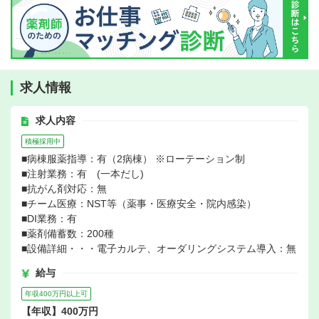
求人情報
求人内容
積極採用中
■病棟服薬指導：有（2病棟） ※ローテーション制
■注射業務：有 (一本だし)
■抗がん剤対応：無
■チーム医療：NST等（薬事・医療安全・院内感染）
■DI業務：有
■薬剤備蓄数：200種
■設備詳細・・・電子カルテ、オーダリングシステム導入：無
給与
年収400万円以上可
【年収】400万円