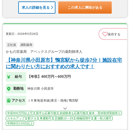
求人の詳細を見る
この求人に興味がある
更新日：2026年5月26日
保存する
正社員
調剤薬局
かもの宮薬局 アペックスグループの薬剤師求人
【神奈川県小田原市】鴨宮駅から徒歩7分！施設在宅
に関わりたい方におすすめの求人です！
給与
【年収】400万円～600万円
勤務地
神奈川県 小田原市
アクセス
ＪＲ東海道本線(東京－熱海) 鴨宮駅
年収600万円以上可
新卒も応募可能
未経験者も応募可能
産休・育休取得実績有り
スキルアップ
駅チカ
車通勤可
店舗数10～29
積極採用中
夏～秋入職可
年間休日120日以上