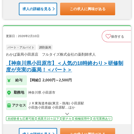
求人の詳細を見る
この求人に興味がある
更新日：2026年2月10日
保存する
パート・アルバイト
調剤薬局
わかば薬局小田原店 フルタイズ株式会社の薬剤師求人
【神奈川県小田原市】＜人気の18時終わり＞研修制
度が充実の薬局！＜パート＞
給与
【時給】2,000円～2,500円
勤務地
神奈川県 小田原市
ＪＲ東海道本線(東京－熱海) 小田原駅
アクセス
小田急小田原線 小田原駅…ほか
未経験者も応募可能
残業月10ｈ以下
駅チカ
積極採用中
在宅業務あり