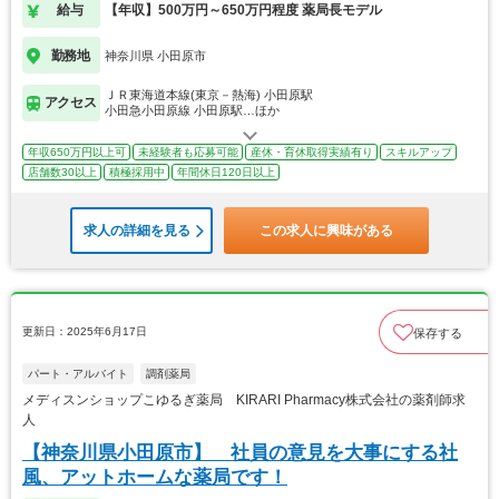
給与
【年収】500万円～650万円程度 薬局長モデル
勤務地
神奈川県 小田原市
ＪＲ東海道本線(東京－熱海) 小田原駅
アクセス
小田急小田原線 小田原駅…ほか
年収650万円以上可
未経験者も応募可能
産休・育休取得実績有り
スキルアップ
店舗数30以上
積極採用中
年間休日120日以上
求人の詳細を見る
この求人に興味がある
更新日：2025年6月17日
保存する
パート・アルバイト
調剤薬局
メディスンショップこゆるぎ薬局 KIRARI Pharmacy株式会社の薬剤師求
人
【神奈川県小田原市】 社員の意見を大事にする社
風、アットホームな薬局です！