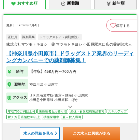
おすすめ順
新着順
給与順
更新日：2026年7月4日
保存する
正社員
調剤薬局
ドラッグストア（調剤併設）
株式会社マツモトキヨシ 薬 マツモトキヨシ 小田原駅東口店の薬剤師求人
【神奈川県小田原市】ドラッグストア業界のリーディ
ングカンパニーでの薬剤師募集！
給与
【年収】458万円～700万円
勤務地
神奈川県 小田原市
ＪＲ東海道本線(東京－熱海) 小田原駅
アクセス
小田急小田原線 小田原駅…ほか
年収700万円以上可
未経験者も応募可能
産休・育休取得実績有り
スキルアップ
駅チカ
店舗数30以上
積極採用中
夏～秋入職可
求人の詳細を見る
この求人に興味がある