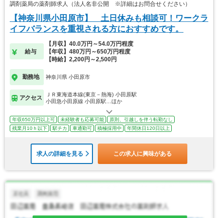
調剤薬局の薬剤師求人（法人名非公開 ※詳細はお問合せください）
【神奈川県小田原市】 土日休みも相談可！ワークラ
イフバランスを重視される方におすすめです。
【月収】40.0万円～54.0万円程度
給与
【年収】480万円～650万円程度
【時給】2,200円～2,500円
勤務地
神奈川県 小田原市
ＪＲ東海道本線(東京－熱海) 小田原駅
アクセス
小田急小田原線 小田原駅…ほか
年収650万円以上可
未経験者も応募可能
原則、引越しを伴う転勤なし
残業月10ｈ以下
駅チカ
車通勤可
積極採用中
年間休日120日以上
求人の詳細を見る
この求人に興味がある