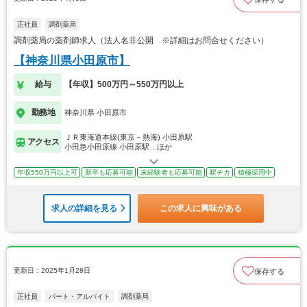
正社員
調剤薬局
調剤薬局の薬剤師求人（法人名非公開 ※詳細はお問合せください）
【神奈川県小田原市】
給与
【年収】500万円～550万円以上
勤務地
神奈川県 小田原市
ＪＲ東海道本線(東京－熱海) 小田原駅
アクセス
小田急小田原線 小田原駅…ほか
年収550万円以上可
新卒も応募可能
未経験者も応募可能
駅チカ
積極採用中
求人の詳細を見る
この求人に興味がある
更新日：2025年1月28日
保存する
正社員
パート・アルバイト
調剤薬局