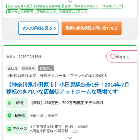
新卒も応募可能
未経験者も応募可能
産休・育休取得実績有り
スキルアップ
駅チカ
車通勤可
店舗数30以上
年間休日120日以上
求人の詳細を見る
最新の募集状況を問い合わせる
更新日：2026年5月26日
保存する
正社員
調剤薬局
募集停止
小田原新幹線薬局 株式会社オール・プラン社の薬剤師求人
【神奈川県小田原市】小田原駅徒歩1分！2014年7月
移転のきれいな店舗◎アットホームな職場です
給与
【年収】450万円～700万円程度 モデル年収
勤務地
神奈川県 小田原市
ＪＲ東海道本線(東京－熱海) 小田原駅
アクセス
小田急小田原線 小田原駅…ほか