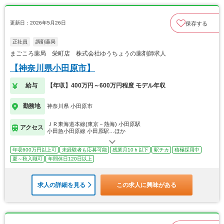
更新日：2026年5月26日
保存する
正社員
調剤薬局
まごころ薬局 栄町店 株式会社ゆうちょうの薬剤師求人
【神奈川県小田原市】
給与
【年収】400万円～600万円程度 モデル年収
勤務地
神奈川県 小田原市
ＪＲ東海道本線(東京－熱海) 小田原駅
アクセス
小田急小田原線 小田原駅…ほか
年収600万円以上可
未経験者も応募可能
残業月10ｈ以下
駅チカ
積極採用中
夏～秋入職可
年間休日120日以上
求人の詳細を見る
この求人に興味がある