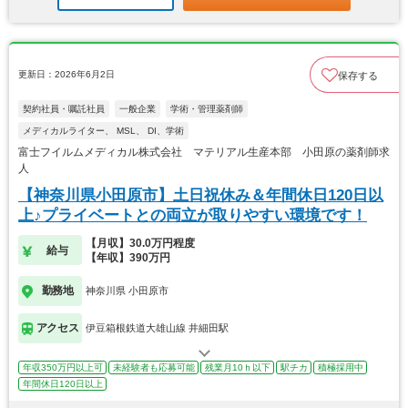
更新日：2026年6月2日
保存する
契約社員・嘱託社員
一般企業
学術・管理薬剤師
メディカルライター、 MSL、 DI、学術
富士フイルムメディカル株式会社 マテリアル生産本部 小田原の薬剤師求
人
【神奈川県小田原市】土日祝休み＆年間休日120日以
上♪プライベートとの両立が取りやすい環境です！
【月収】30.0万円程度
給与
【年収】390万円
勤務地
神奈川県 小田原市
アクセス
伊豆箱根鉄道大雄山線 井細田駅
年収350万円以上可
未経験者も応募可能
残業月10ｈ以下
駅チカ
積極採用中
年間休日120日以上