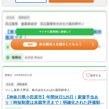
更新日：2025年9月11日
保存する
正社員
調剤薬局
つくし薬局 久野店 株式会社わかばの薬剤師求人
【神奈川県小田原市】年間休日125日！家賃手当あ
り！時短制度は未就学児まで！明確化された評価制
度！