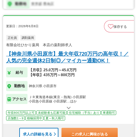
更新日：2026年6月8日
保存する
正社員
調剤薬局
有限会社ひかり薬局 本店の薬剤師求人
【神奈川県小田原市】最大年収720万円の高年収！／
人気の完全週休2日制◎／マイカー通勤OK！
【月収】25.0万円～45.0万円
給与
【年収】435万円～800万円
勤務地
神奈川県 小田原市
ＪＲ東海道本線(東京－熱海) 小田原駅
アクセス
小田急小田原線 小田原駅…ほか
年収800万円以上可
未経験者も応募可能
住宅補助（手当）あり
車通勤可
店舗数1～9
積極採用中
夏～秋入職可
求人の詳細を見る
この求人に興味がある