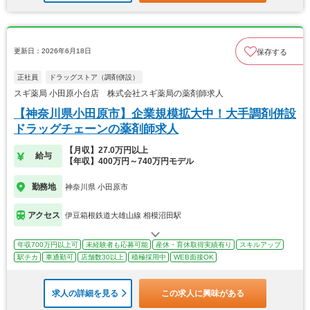
更新日：2026年6月18日
保存する
正社員
ドラッグストア（調剤併設）
スギ薬局 小田原小台店 株式会社スギ薬局の薬剤師求人
【神奈川県小田原市】企業規模拡大中！大手調剤併設
ドラッグチェーンの薬剤師求人
【月収】27.0万円以上
給与
【年収】400万円～740万円モデル
勤務地
神奈川県 小田原市
アクセス
伊豆箱根鉄道大雄山線 相模沼田駅
年収700万円以上可
未経験者も応募可能
産休・育休取得実績有り
スキルアップ
駅チカ
車通勤可
店舗数30以上
積極採用中
WEB面接OK
求人の詳細を見る
この求人に興味がある