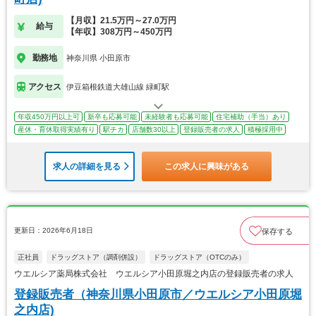
【月収】21.5万円～27.0万円
給与
【年収】308万円～450万円
勤務地
神奈川県 小田原市
アクセス
伊豆箱根鉄道大雄山線 緑町駅
年収450万円以上可
新卒も応募可能
未経験者も応募可能
住宅補助（手当）あり
産休・育休取得実績有り
駅チカ
店舗数30以上
登録販売者の求人
積極採用中
求人の詳細を見る
この求人に興味がある
更新日：2026年6月18日
保存する
正社員
ドラッグストア（調剤併設）
ドラッグストア（OTCのみ）
ウエルシア薬局株式会社 ウエルシア小田原堀之内店の登録販売者の求人
登録販売者（神奈川県小田原市／ウエルシア小田原堀
之内店)