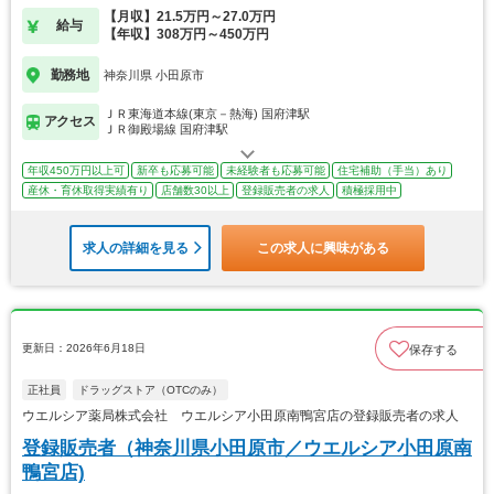
【月収】21.5万円～27.0万円
給与
【年収】308万円～450万円
勤務地
神奈川県 小田原市
ＪＲ東海道本線(東京－熱海) 国府津駅
アクセス
ＪＲ御殿場線 国府津駅
年収450万円以上可
新卒も応募可能
未経験者も応募可能
住宅補助（手当）あり
産休・育休取得実績有り
店舗数30以上
登録販売者の求人
積極採用中
求人の詳細を見る
この求人に興味がある
更新日：2026年6月18日
保存する
正社員
ドラッグストア（OTCのみ）
ウエルシア薬局株式会社 ウエルシア小田原南鴨宮店の登録販売者の求人
登録販売者（神奈川県小田原市／ウエルシア小田原南
鴨宮店)