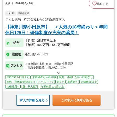
更新日：2026年5月26日
保存する
正社員
調剤薬局
つくし薬局 株式会社わかばの薬剤師求人
【神奈川県小田原市】 ＜人気の18時終わり＞年間
休日125日！研修制度が充実の薬局！
【月収】25.5万円以上
給与
【年収】400万円～550万円程度
勤務地
神奈川県 小田原市
ＪＲ東海道本線(東京－熱海) 小田原駅
アクセス
小田急小田原線 小田原駅…ほか
年収550万円以上可
未経験者も応募可能
原則、引越しを伴う転勤なし
産休・育休取得実績有り
スキルアップ
駅チカ
車通勤可
店舗数30以上
積極採用中
夏～秋入職可
年間休日120日以上
求人の詳細を見る
この求人に興味がある