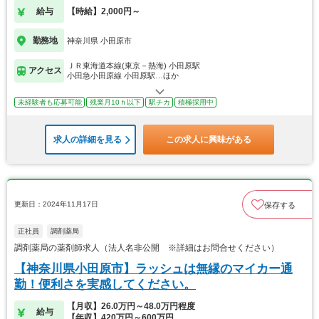
給与
【時給】2,000円～
勤務地
神奈川県 小田原市
ＪＲ東海道本線(東京－熱海) 小田原駅
アクセス
小田急小田原線 小田原駅…ほか
未経験者も応募可能
残業月10ｈ以下
駅チカ
積極採用中
求人の詳細を見る
この求人に興味がある
更新日：2024年11月17日
保存する
正社員
調剤薬局
調剤薬局の薬剤師求人（法人名非公開 ※詳細はお問合せください）
【神奈川県小田原市】ラッシュは無縁のマイカー通
勤！便利さを実感してください。
【月収】26.0万円～48.0万円程度
給与
【年収】420万円～600万円