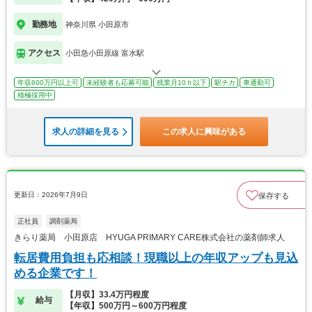
勤務地
神奈川県 小田原市
アクセス
小田急小田原線 富水駅
年収600万円以上可
未経験者も応募可能
残業月10ｈ以下
駅チカ
車通勤可
積極採用中
求人の詳細を見る
この求人に興味がある
更新日：2026年7月9日
保存する
正社員
調剤薬局
きらり薬局 小田原店 HYUGA PRIMARY CARE株式会社の薬剤師求人
転居費用負担も応相談！現職以上の年収アップも見込
める企業です！
【月収】33.4万円程度
給与
【年収】500万円～600万円程度