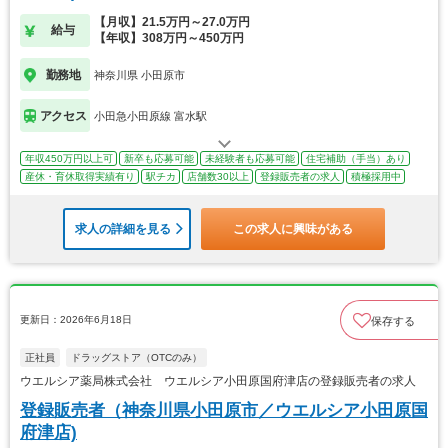
【月収】21.5万円～27.0万円
給与
【年収】308万円～450万円
勤務地
神奈川県 小田原市
アクセス
小田急小田原線 富水駅
年収450万円以上可
新卒も応募可能
未経験者も応募可能
住宅補助（手当）あり
産休・育休取得実績有り
駅チカ
店舗数30以上
登録販売者の求人
積極採用中
求人の詳細を見る
この求人に興味がある
更新日：2026年6月18日
保存する
正社員
ドラッグストア（OTCのみ）
ウエルシア薬局株式会社 ウエルシア小田原国府津店の登録販売者の求人
登録販売者（神奈川県小田原市／ウエルシア小田原国
府津店)