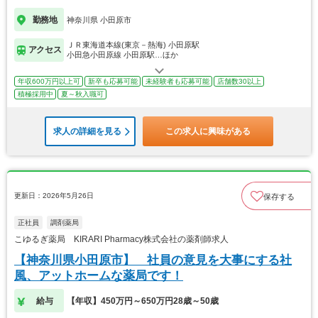
勤務地
神奈川県 小田原市
ＪＲ東海道本線(東京－熱海) 小田原駅
アクセス
小田急小田原線 小田原駅…ほか
年収600万円以上可
新卒も応募可能
未経験者も応募可能
店舗数30以上
積極採用中
夏～秋入職可
求人の詳細を見る
この求人に興味がある
更新日：2026年5月26日
保存する
正社員
調剤薬局
こゆるぎ薬局 KIRARI Pharmacy株式会社の薬剤師求人
【神奈川県小田原市】 社員の意見を大事にする社
風、アットホームな薬局です！
給与
【年収】450万円～650万円28歳～50歳