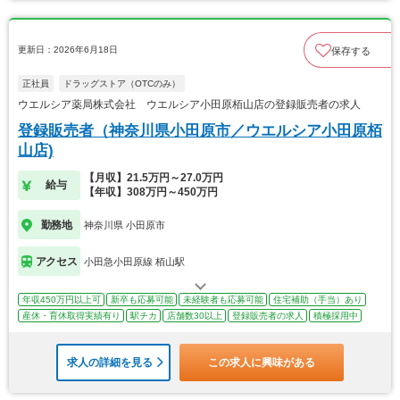
更新日：2026年6月18日
保存する
正社員
ドラッグストア（OTCのみ）
ウエルシア薬局株式会社 ウエルシア小田原栢山店の登録販売者の求人
登録販売者（神奈川県小田原市／ウエルシア小田原栢
山店)
【月収】21.5万円～27.0万円
給与
【年収】308万円～450万円
勤務地
神奈川県 小田原市
アクセス
小田急小田原線 栢山駅
年収450万円以上可
新卒も応募可能
未経験者も応募可能
住宅補助（手当）あり
産休・育休取得実績有り
駅チカ
店舗数30以上
登録販売者の求人
積極採用中
求人の詳細を見る
この求人に興味がある