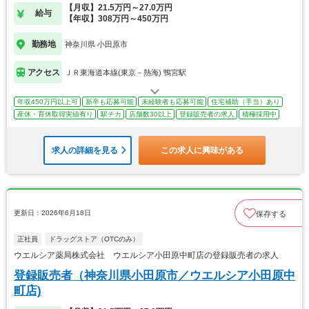
【月収】21.5万円～27.0万円
給与
【年収】308万円～450万円
勤務地
神奈川県 小田原市
アクセス
ＪＲ東海道本線(東京－熱海) 鴨宮駅
年収450万円以上可
新卒も応募可能
未経験者も応募可能
住宅補助（手当）あり
産休・育休取得実績有り
駅チカ
店舗数30以上
登録販売者の求人
積極採用中
求人の詳細を見る
この求人に興味がある
更新日：2026年6月18日
保存する
正社員
ドラッグストア（OTCのみ）
ウエルシア薬局株式会社 ウエルシア小田原中町店の登録販売者の求人
登録販売者（神奈川県小田原市／ウエルシア小田原中
町店)