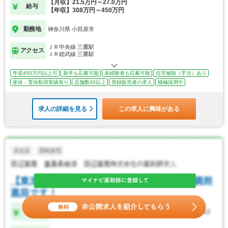
【月収】21.5万円～27.0万円
給与
【年収】308万円～450万円
勤務地
神奈川県 小田原市
ＪＲ中央線 三鷹駅
アクセス
ＪＲ総武線 三鷹駅
年収450万円以上可
新卒も応募可能
未経験者も応募可能
住宅補助（手当）あり
産休・育休取得実績有り
店舗数30以上
登録販売者の求人
積極採用中
求人の詳細を見る
この求人に興味がある