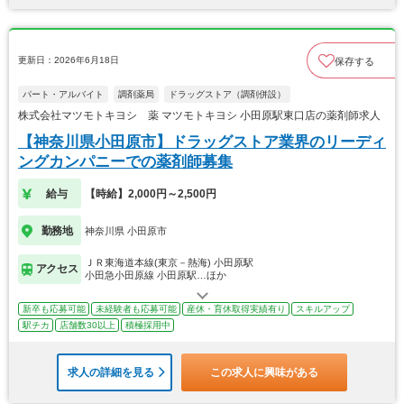
更新日：2026年6月18日
保存する
パート・アルバイト
調剤薬局
ドラッグストア（調剤併設）
株式会社マツモトキヨシ 薬 マツモトキヨシ 小田原駅東口店の薬剤師求人
【神奈川県小田原市】ドラッグストア業界のリーディ
ングカンパニーでの薬剤師募集
給与
【時給】2,000円～2,500円
勤務地
神奈川県 小田原市
ＪＲ東海道本線(東京－熱海) 小田原駅
アクセス
小田急小田原線 小田原駅…ほか
新卒も応募可能
未経験者も応募可能
産休・育休取得実績有り
スキルアップ
駅チカ
店舗数30以上
積極採用中
求人の詳細を見る
この求人に興味がある