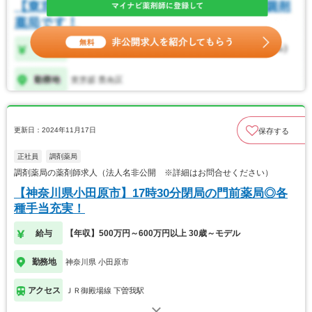
更新日：2024年11月17日
保存する
正社員
調剤薬局
調剤薬局の薬剤師求人（法人名非公開 ※詳細はお問合せください）
【神奈川県小田原市】17時30分閉局の門前薬局◎各
種手当充実！
給与
【年収】500万円～600万円以上 30歳～モデル
勤務地
神奈川県 小田原市
アクセス
ＪＲ御殿場線 下曽我駅