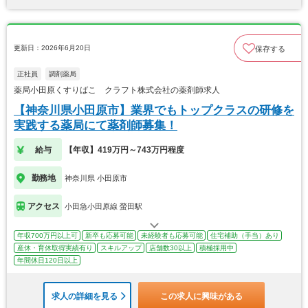
更新日：2026年6月20日
保存する
正社員
調剤薬局
薬局小田原くすりばこ クラフト株式会社の薬剤師求人
【神奈川県小田原市】業界でもトップクラスの研修を
実践する薬局にて薬剤師募集！
給与
【年収】419万円～743万円程度
勤務地
神奈川県 小田原市
アクセス
小田急小田原線 螢田駅
年収700万円以上可
新卒も応募可能
未経験者も応募可能
住宅補助（手当）あり
産休・育休取得実績有り
スキルアップ
店舗数30以上
積極採用中
年間休日120日以上
求人の詳細を見る
この求人に興味がある