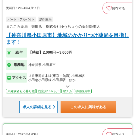
更新日：2024年4月11日
保存する
パート・アルバイト
調剤薬局
まごころ薬局 栄町店 株式会社ゆうちょうの薬剤師求人
【神奈川県小田原市】地域のかかりつけ薬局を目指し
ます！
給与
【時給】2,000円～3,000円
勤務地
神奈川県 小田原市
ＪＲ東海道本線(東京－熱海) 小田原駅
アクセス
小田急小田原線 小田原駅…ほか
未経験者も応募可能
残業月10ｈ以下
駅チカ
積極採用中
求人の詳細を見る
この求人に興味がある
更新日：2025年4月3日
保存する