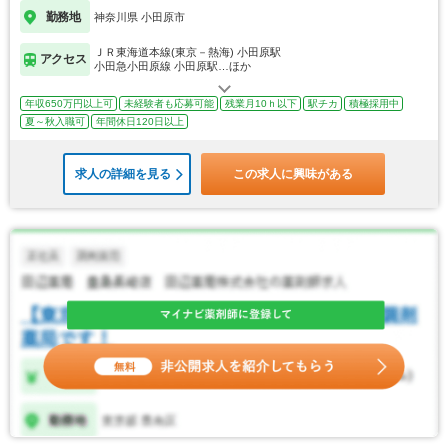
勤務地
神奈川県 小田原市
ＪＲ東海道本線(東京－熱海) 小田原駅
アクセス
小田急小田原線 小田原駅…ほか
年収650万円以上可
未経験者も応募可能
残業月10ｈ以下
駅チカ
積極採用中
夏～秋入職可
年間休日120日以上
求人の詳細を見る
この求人に興味がある