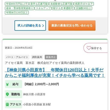
年収800万円以上可
新卒も応募可能
未経験者も応募可能
残業月10ｈ以下
産休・育休取得実績有り
スキルアップ
駅チカ
車通勤可
店舗数30以上
年間休日120日以上
求人の詳細を見る
最新の募集状況を問い合わせる
更新日：2026年6月18日
保存する
パート・アルバイト
調剤薬局
募集停止
アイセイ薬局 富水店 株式会社アイセイ薬局の薬剤師求人
【神奈川県小田原市】 年間休日120日以上！大手だ
からこそ福利厚生が充実！イチから学べる薬局です！
給与
【時給】2,000円～2,000円
勤務地
神奈川県 小田原市
アクセス
小田急小田原線 富水駅