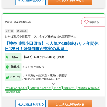
求人の詳細を見る
この求人に興味がある
更新日：2026年2月10日
保存する
正社員
調剤薬局
わかば薬局小田原店 フルタイズ株式会社の薬剤師求人
【神奈川県小田原市】＜人気の18時終わり＞年間休
日125日！研修制度が充実の薬局！
給与
【年収】450万円～600万円程度
勤務地
神奈川県 小田原市
ＪＲ東海道本線(東京－熱海) 小田原駅
アクセス
小田急小田原線 小田原駅…ほか
年収600万円以上可
未経験者も応募可能
駅チカ
積極採用中
年間休日120日以上
在宅業務あり
求人の詳細を見る
この求人に興味がある