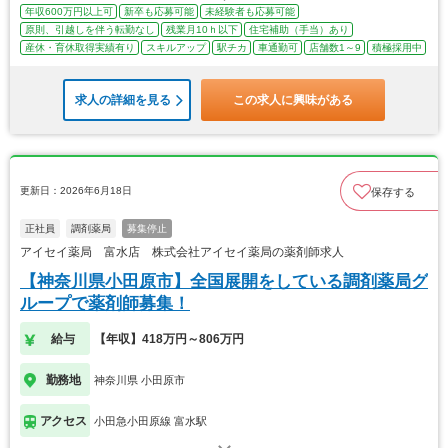
年収600万円以上可
新卒も応募可能
未経験者も応募可能
原則、引越しを伴う転勤なし
残業月10ｈ以下
住宅補助（手当）あり
産休・育休取得実績有り
スキルアップ
駅チカ
車通勤可
店舗数1～9
積極採用中
求人の詳細を見る
この求人に興味がある
更新日：2026年6月18日
保存する
正社員
調剤薬局
募集停止
アイセイ薬局 富水店 株式会社アイセイ薬局の薬剤師求人
【神奈川県小田原市】全国展開をしている調剤薬局グ
ループで薬剤師募集！
給与
【年収】418万円～806万円
勤務地
神奈川県 小田原市
アクセス
小田急小田原線 富水駅