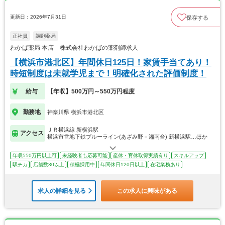
更新日：2026年7月31日
保存する
正社員
調剤薬局
わかば薬局 本店 株式会社わかばの薬剤師求人
【横浜市港北区】年間休日125日！家賃手当てあり！
時短制度は未就学児まで！明確化された評価制度！
給与
【年収】500万円～550万円程度
勤務地
神奈川県 横浜市港北区
ＪＲ横浜線 新横浜駅
アクセス
横浜市営地下鉄ブルーライン(あざみ野－湘南台) 新横浜駅…ほか
年収550万円以上可
未経験者も応募可能
産休・育休取得実績有り
スキルアップ
駅チカ
店舗数30以上
積極採用中
年間休日120日以上
在宅業務あり
求人の詳細を見る
この求人に興味がある