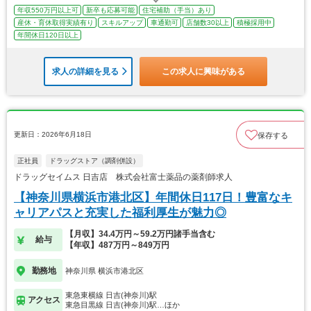
年収550万円以上可
新卒も応募可能
住宅補助（手当）あり
産休・育休取得実績有り
スキルアップ
車通勤可
店舗数30以上
積極採用中
年間休日120日以上
求人の詳細を見る
この求人に興味がある
更新日：2026年6月18日
保存する
正社員
ドラッグストア（調剤併設）
ドラッグセイムス 日吉店 株式会社富士薬品の薬剤師求人
【神奈川県横浜市港北区】年間休日117日！豊富なキ
ャリアパスと充実した福利厚生が魅力◎
【月収】34.4万円～59.2万円諸手当含む
給与
【年収】487万円～849万円
勤務地
神奈川県 横浜市港北区
東急東横線 日吉(神奈川)駅
アクセス
東急目黒線 日吉(神奈川)駅…ほか