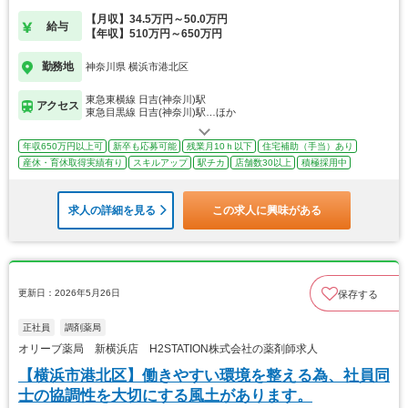
【月収】34.5万円～50.0万円
給与
【年収】510万円～650万円
勤務地
神奈川県 横浜市港北区
東急東横線 日吉(神奈川)駅
アクセス
東急目黒線 日吉(神奈川)駅…ほか
年収650万円以上可
新卒も応募可能
残業月10ｈ以下
住宅補助（手当）あり
産休・育休取得実績有り
スキルアップ
駅チカ
店舗数30以上
積極採用中
求人の詳細を見る
この求人に興味がある
更新日：2026年5月26日
保存する
正社員
調剤薬局
オリーブ薬局 新横浜店 H2STATION株式会社の薬剤師求人
【横浜市港北区】働きやすい環境を整える為、社員同
士の協調性を大切にする風土があります。