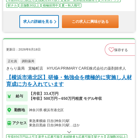
駅チカ
店舗数30以上
積極採用中
夏～秋入職可
求人の詳細を見る
この求人に興味がある
更新日：2026年6月18日
保存する
正社員
調剤薬局
きらり薬局 箕輪町店 HYUGA PRIMARY CARE株式会社の薬剤師求人
【横浜市港北区】研修・勉強会を積極的に実施し人材
育成に力を入れています
【月収】33.4万円
給与
【年収】500万円～650万円程度 モデル年収
勤務地
神奈川県 横浜市港北区
東急東横線 日吉(神奈川)駅
アクセス
東急目黒線 日吉(神奈川)駅…ほか
年収650万円以上可
新卒も応募可能
未経験者も応募可能
駅チカ
店舗数30以上