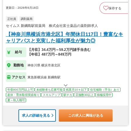
更新日：2026年6月18日
保存する
正社員
調剤薬局
セイムス 新綱島駅前薬局 株式会社富士薬品の薬剤師求人
【神奈川県横浜市港北区】年間休日117日！豊富なキ
ャリアパスと充実した福利厚生が魅力◎
【月収】34.4万円～59.2万円諸手当含む
給与
【年収】487万円～849万円
勤務地
神奈川県 横浜市港北区
アクセス
東急新横浜線 新綱島駅
年収800万円以上可
未経験者も応募可能
残業月10ｈ以下
住宅補助（手当）あり
産休・育休取得実績有り
スキルアップ
駅チカ
店舗数30以上
積極採用中
夏～秋入職可
求人の詳細を見る
この求人に興味がある