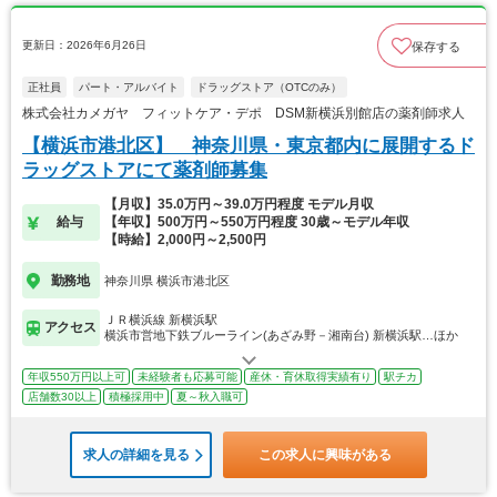
更新日：2026年6月26日
保存する
正社員
パート・アルバイト
ドラッグストア（OTCのみ）
株式会社カメガヤ フィットケア・デポ DSM新横浜別館店の薬剤師求人
【横浜市港北区】 神奈川県・東京都内に展開するド
ラッグストアにて薬剤師募集
【月収】35.0万円～39.0万円程度 モデル月収
給与
【年収】500万円～550万円程度 30歳～モデル年収
【時給】2,000円～2,500円
勤務地
神奈川県 横浜市港北区
ＪＲ横浜線 新横浜駅
アクセス
横浜市営地下鉄ブルーライン(あざみ野－湘南台) 新横浜駅…ほか
年収550万円以上可
未経験者も応募可能
産休・育休取得実績有り
駅チカ
店舗数30以上
積極採用中
夏～秋入職可
求人の詳細を見る
この求人に興味がある