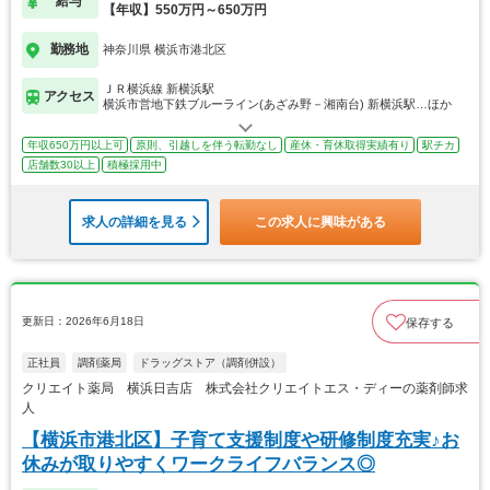
給与
【年収】550万円～650万円
勤務地
神奈川県 横浜市港北区
ＪＲ横浜線 新横浜駅
アクセス
横浜市営地下鉄ブルーライン(あざみ野－湘南台) 新横浜駅…ほか
年収650万円以上可
原則、引越しを伴う転勤なし
産休・育休取得実績有り
駅チカ
店舗数30以上
積極採用中
求人の詳細を見る
この求人に興味がある
更新日：2026年6月18日
保存する
正社員
調剤薬局
ドラッグストア（調剤併設）
クリエイト薬局 横浜日吉店 株式会社クリエイトエス・ディーの薬剤師求
人
【横浜市港北区】子育て支援制度や研修制度充実♪お
休みが取りやすくワークライフバランス◎