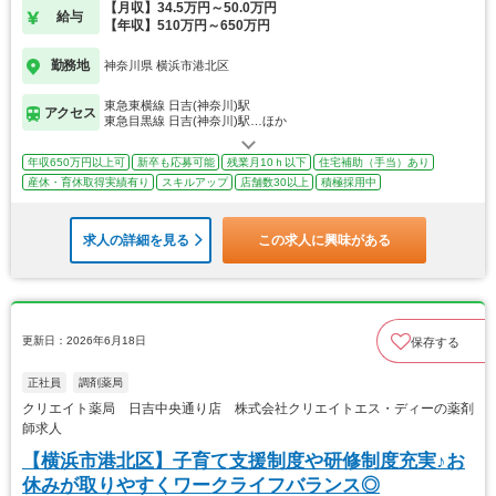
【月収】34.5万円～50.0万円
給与
【年収】510万円～650万円
勤務地
神奈川県 横浜市港北区
東急東横線 日吉(神奈川)駅
アクセス
東急目黒線 日吉(神奈川)駅…ほか
年収650万円以上可
新卒も応募可能
残業月10ｈ以下
住宅補助（手当）あり
産休・育休取得実績有り
スキルアップ
店舗数30以上
積極採用中
求人の詳細を見る
この求人に興味がある
更新日：2026年6月18日
保存する
正社員
調剤薬局
クリエイト薬局 日吉中央通り店 株式会社クリエイトエス・ディーの薬剤
師求人
【横浜市港北区】子育て支援制度や研修制度充実♪お
休みが取りやすくワークライフバランス◎