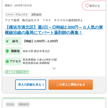
更新日：2026年7月21日
保存する
パート・アルバイト
調剤薬局
アクア薬局 株式会社ＯＮ ＴＨＥ ＲＯＡＤの薬剤師求人
【横浜市港北区】週2日～◎時給2,000円～☆人気の東
横線沿線の薬局にてパート薬剤師の募集！
給与
【時給】2,000円～2,300円
勤務地
神奈川県 横浜市港北区
東急東横線 大倉山(神奈川)駅
アクセス
東急新横浜線 新綱島駅
駅チカ
積極採用中
求人の詳細を見る
この求人に興味がある