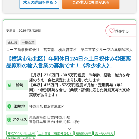
求人の詳細を見る
この求人に興味がある
更新日：2026年5月26日
保存する
正社員
一般企業
コーア商事株式会社 営業部 横浜営業所 第二営業グループの薬剤師求人
【横浜市港北区】年間休日124日☆土日祝休み◎医薬
品原料の輸入営業の募集です！《希少求人》
【月収】23.0万円～30.5万円程度 ※年齢、経験、能力を考
慮のうえ、自社規定により決定いたします
給与
【年収】435万円～572万円程度※月給・定期賞与（年2
回）・特別賞与を含む（業績・評価に応じた特別賞与の支給
実績があります）
勤務地
神奈川県 横浜市港北区
東急東横線 日吉(神奈川)駅
アクセス
東急目黒線 日吉(神奈川)駅…ほか
年収550万円以上可
土日休み（相談可含む）
積極採用中
夏～秋入職可
年間休日120日以上