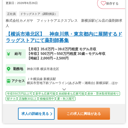
更新日：2026年6月26日
保存する
正社員
ドラッグストア（調剤併設）
株式会社カメガヤ フィットケアエクスプレス 新横浜駅ビル店の薬剤師求
人
【横浜市港北区】 神奈川県・東京都内に展開するド
ラッグストアにて薬剤師募集
【月収】35.0万円～39.0万円程度 モデル月収
給与
【年収】500万円～550万円程度 30歳～モデル年収
【時給】2,000円～2,500円
勤務地
神奈川県 横浜市港北区
ＪＲ横浜線 新横浜駅
アクセス
横浜市営地下鉄ブルーライン(あざみ野－湘南台) 新横浜駅…ほか
年収550万円以上可
新卒も応募可能
未経験者も応募可能
産休・育休取得実績有り
駅チカ
店舗数30以上
積極採用中
夏～秋入職可
求人の詳細を見る
この求人に興味がある