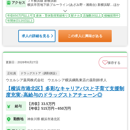
ＪＲ横浜線 新横浜駅
アクセス
横浜市営地下鉄ブルーライン(あざみ野－湘南台) 新横浜駅…ほか
年収650万円以上可
産休・育休取得実績有り
駅チカ
店舗数30以上
積極採用中
年間休日120日以上
求人の詳細を見る
この求人に興味がある
更新日：2026年6月27日
保存する
正社員
ドラッグストア（調剤併設）
ウエルシア薬局株式会社 ウエルシア横浜綱島東店の薬剤師求人
【横浜市港北区】多彩なキャリアパスと子育て支援制
度充実♪高給与のドラッグストアチェーン◎
【月収】33.5万円
給与
【年収】515万円～650万円
勤務地
神奈川県 横浜市港北区