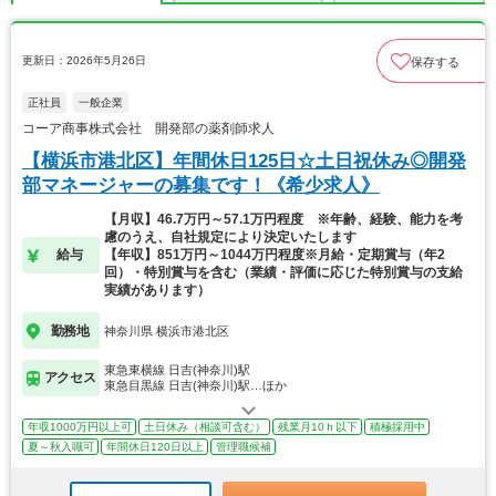
更新日：2026年5月26日
保存する
正社員
一般企業
コーア商事株式会社 開発部の薬剤師求人
【横浜市港北区】年間休日125日☆土日祝休み◎開発
部マネージャーの募集です！《希少求人》
【月収】46.7万円～57.1万円程度 ※年齢、経験、能力を考
慮のうえ、自社規定により決定いたします
給与
【年収】851万円～1044万円程度※月給・定期賞与（年2
回）・特別賞与を含む（業績・評価に応じた特別賞与の支給
実績があります）
勤務地
神奈川県 横浜市港北区
東急東横線 日吉(神奈川)駅
アクセス
東急目黒線 日吉(神奈川)駅…ほか
年収1000万円以上可
土日休み（相談可含む）
残業月10ｈ以下
積極採用中
夏～秋入職可
年間休日120日以上
管理職候補