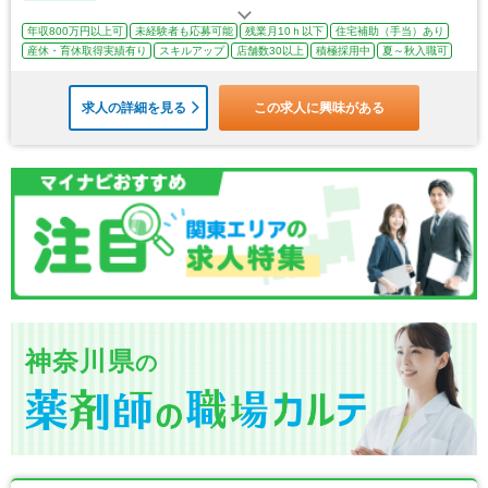
年収800万円以上可
未経験者も応募可能
残業月10ｈ以下
住宅補助（手当）あり
産休・育休取得実績有り
スキルアップ
店舗数30以上
積極採用中
夏～秋入職可
求人の詳細を見る
この求人に興味がある
神奈川県
の