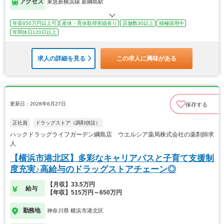
アクセス
東急新横浜線 新綱島駅
年収650万円以上可
産休・育休取得実績有り
店舗数30以上
積極採用中
年間休日120日以上
求人の詳細を見る
この求人に興味がある
更新日：2026年6月27日
保存する
正社員
ドラッグストア（調剤併設）
ハックドラッグライフガーデン綱島店 ウエルシア薬局株式会社の薬剤師求
人
【横浜市港北区】多彩なキャリアパスと子育て支援制
度充実♪高給与のドラッグストアチェーン◎
【月収】33.5万円
給与
【年収】515万円～650万円
勤務地
神奈川県 横浜市港北区