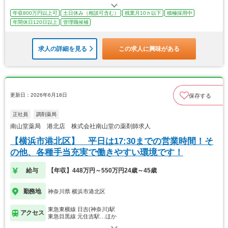
年収800万円以上可
土日休み（相談可含む）
残業月10ｈ以下
積極採用中
年間休日120日以上
管理職候補
求人の詳細を見る
この求人に興味がある
更新日：2026年6月18日
保存する
正社員
調剤薬局
南山堂薬局 港北店 株式会社南山堂の薬剤師求人
【横浜市港北区】 平日は17:30までの営業時間！そ
の他、各種手当充実で働きやすい環境です！
給与
【年収】448万円～550万円24歳～45歳
勤務地
神奈川県 横浜市港北区
東急東横線 日吉(神奈川)駅
アクセス
東急目黒線 元住吉駅…ほか