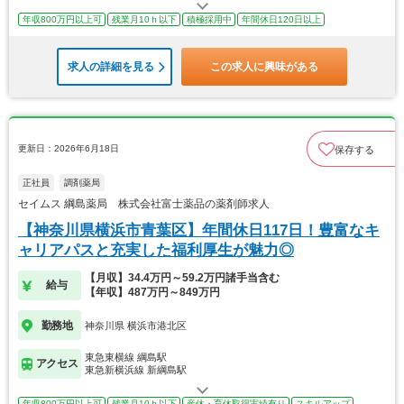
年収800万円以上可
残業月10ｈ以下
積極採用中
年間休日120日以上
求人の詳細を見る
この求人に興味がある
更新日：2026年6月18日
保存する
正社員
調剤薬局
セイムス 綱島薬局 株式会社富士薬品の薬剤師求人
【神奈川県横浜市青葉区】年間休日117日！豊富なキ
ャリアパスと充実した福利厚生が魅力◎
【月収】34.4万円～59.2万円諸手当含む
給与
【年収】487万円～849万円
勤務地
神奈川県 横浜市港北区
東急東横線 綱島駅
アクセス
東急新横浜線 新綱島駅
年収800万円以上可
残業月10ｈ以下
産休・育休取得実績有り
スキルアップ