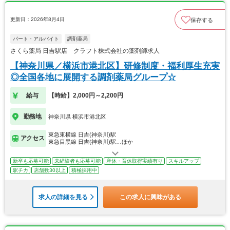
更新日：2026年8月4日
保存する
パート・アルバイト
調剤薬局
さくら薬局 日吉駅店 クラフト株式会社の薬剤師求人
【神奈川県／横浜市港北区】研修制度・福利厚生充実
◎全国各地に展開する調剤薬局グループ☆
給与
【時給】2,000円～2,200円
勤務地
神奈川県 横浜市港北区
東急東横線 日吉(神奈川)駅
アクセス
東急目黒線 日吉(神奈川)駅…ほか
新卒も応募可能
未経験者も応募可能
産休・育休取得実績有り
スキルアップ
駅チカ
店舗数30以上
積極採用中
求人の詳細を見る
この求人に興味がある