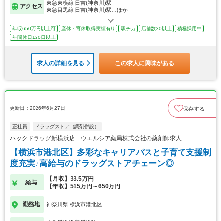
東急東横線 日吉(神奈川)駅
アクセス
東急目黒線 日吉(神奈川)駅…ほか
年収650万円以上可
産休・育休取得実績有り
駅チカ
店舗数30以上
積極採用中
年間休日120日以上
求人の詳細を見る
この求人に興味がある
更新日：2026年6月27日
保存する
正社員
ドラッグストア（調剤併設）
ハックドラッグ新横浜店 ウエルシア薬局株式会社の薬剤師求人
【横浜市港北区】多彩なキャリアパスと子育て支援制
度充実♪高給与のドラッグストアチェーン◎
【月収】33.5万円
給与
【年収】515万円～650万円
勤務地
神奈川県 横浜市港北区