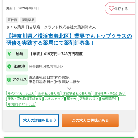
更新日：2026年8月4日
保存する
正社員
調剤薬局
さくら薬局 日吉駅店 クラフト株式会社の薬剤師求人
【神奈川県／横浜市港北区】業界でもトップクラスの
研修を実践する薬局にて薬剤師募集！
給与
【年収】419万円～743万円程度
勤務地
神奈川県 横浜市港北区
東急東横線 日吉(神奈川)駅
アクセス
東急目黒線 日吉(神奈川)駅…ほか
年収700万円以上可
新卒も応募可能
未経験者も応募可能
住宅補助（手当）あり
産休・育休取得実績有り
スキルアップ
駅チカ
店舗数30以上
積極採用中
年間休日120日以上
求人の詳細を見る
この求人に興味がある