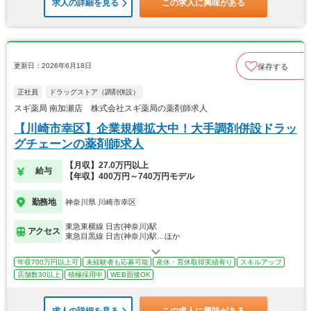
求人の詳細を見る
この求人に興味がある
更新日：2026年6月18日
保存する
正社員
ドラッグストア（調剤併設）
スギ薬局 南加瀬店 株式会社スギ薬局の薬剤師求人
【川崎市幸区】企業規模拡大中！大手調剤併設ドラッ
グチェーンの薬剤師求人
【月収】27.0万円以上
給与
【年収】400万円～740万円モデル
勤務地
神奈川県 川崎市幸区
東急東横線 日吉(神奈川)駅
アクセス
東急目黒線 日吉(神奈川)駅…ほか
年収700万円以上可
未経験者も応募可能
産休・育休取得実績有り
スキルアップ
店舗数30以上
積極採用中
WEB面接OK