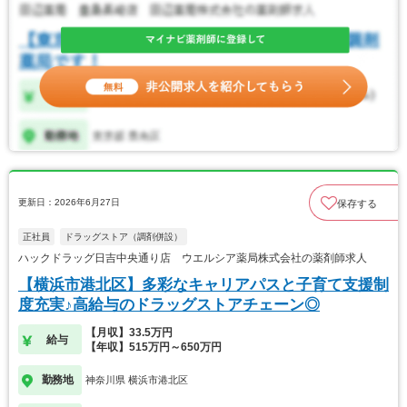
更新日：2026年6月27日
保存する
正社員
ドラッグストア（調剤併設）
ハックドラッグ日吉中央通り店 ウエルシア薬局株式会社の薬剤師求人
【横浜市港北区】多彩なキャリアパスと子育て支援制
度充実♪高給与のドラッグストアチェーン◎
【月収】33.5万円
給与
【年収】515万円～650万円
勤務地
神奈川県 横浜市港北区