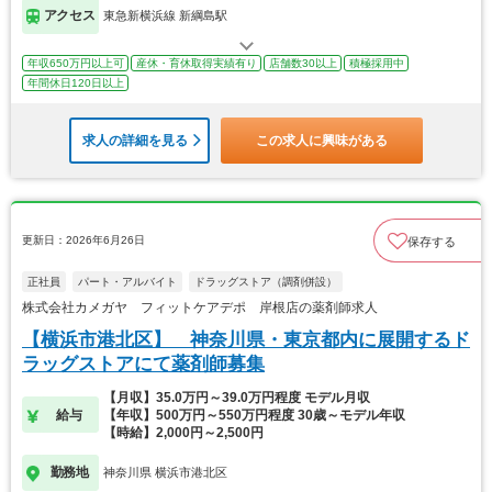
アクセス
東急新横浜線 新綱島駅
年収650万円以上可
産休・育休取得実績有り
店舗数30以上
積極採用中
年間休日120日以上
求人の詳細を見る
この求人に興味がある
更新日：2026年6月26日
保存する
正社員
パート・アルバイト
ドラッグストア（調剤併設）
株式会社カメガヤ フィットケアデポ 岸根店の薬剤師求人
【横浜市港北区】 神奈川県・東京都内に展開するド
ラッグストアにて薬剤師募集
【月収】35.0万円～39.0万円程度 モデル月収
給与
【年収】500万円～550万円程度 30歳～モデル年収
【時給】2,000円～2,500円
勤務地
神奈川県 横浜市港北区