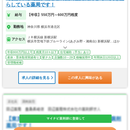
らしている薬局です！
給与
【年収】550万円～600万円程度
勤務地
神奈川県 横浜市港北区
ＪＲ横浜線 新横浜駅
アクセス
横浜市営地下鉄ブルーライン(あざみ野－湘南台) 新横浜駅…ほか
年収600万円以上可
残業月10ｈ以下
住宅補助（手当）あり
産休・育休取得実績有り
駅チカ
店舗数10～29
積極採用中
年間休日120日以上
管理職候補
求人の詳細を見る
この求人に興味がある