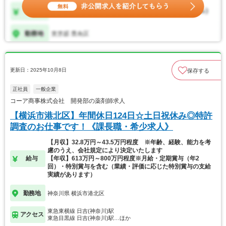
更新日：2025年10月8日
保存する
正社員
一般企業
コーア商事株式会社 開発部の薬剤師求人
【横浜市港北区】年間休日124日☆土日祝休み◎特許
調査のお仕事です！《課長職・希少求人》
【月収】32.8万円～43.5万円程度 ※年齢、経験、能力を考
慮のうえ、会社規定により決定いたします
給与
【年収】613万円～800万円程度※月給・定期賞与（年2
回）・特別賞与を含む（業績・評価に応じた特別賞与の支給
実績があります）
勤務地
神奈川県 横浜市港北区
東急東横線 日吉(神奈川)駅
アクセス
東急目黒線 日吉(神奈川)駅…ほか