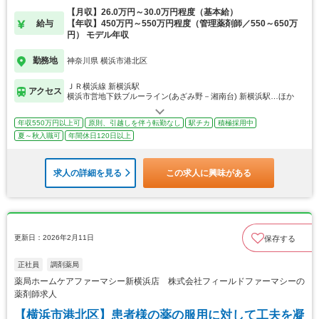
【月収】26.0万円～30.0万円程度（基本給）
給与
【年収】450万円～550万円程度（管理薬剤師／550～650万
円） モデル年収
勤務地
神奈川県 横浜市港北区
ＪＲ横浜線 新横浜駅
アクセス
横浜市営地下鉄ブルーライン(あざみ野－湘南台) 新横浜駅…ほか
年収550万円以上可
原則、引越しを伴う転勤なし
駅チカ
積極採用中
夏～秋入職可
年間休日120日以上
求人の詳細を見る
この求人に興味がある
更新日：2026年2月11日
保存する
正社員
調剤薬局
薬局ホームケアファーマシー新横浜店 株式会社フィールドファーマシーの
薬剤師求人
【横浜市港北区】患者様の薬の服用に対して工夫を凝