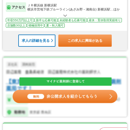
ＪＲ横浜線 新横浜駅
アクセス
横浜市営地下鉄ブルーライン(あざみ野－湘南台) 新横浜駅…ほか
年収550万円以上可
新卒も応募可能
未経験者も応募可能
産休・育休取得実績有り
店舗数30以上
積極採用中
夏～秋入職可
求人の詳細を見る
この求人に興味がある