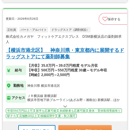
更新日：2026年6月26日
保存する
正社員
パート・アルバイト
ドラッグストア（調剤併設）
株式会社カメガヤ フィットケアエクスプレス DSM新横浜店の薬剤師求
人
【横浜市港北区】 神奈川県・東京都内に展開するド
ラッグストアにて薬剤師募集
【月収】35.0万円～39.0万円程度 モデル月収
給与
【年収】500万円～550万円程度 30歳～モデル年収
【時給】2,000円～2,500円
勤務地
神奈川県 横浜市港北区
ＪＲ横浜線 新横浜駅
アクセス
横浜市営地下鉄ブルーライン(あざみ野－湘南台) 新横浜駅…ほか
年収550万円以上可
新卒も応募可能
未経験者も応募可能
産休・育休取得実績有り
駅チカ
店舗数30以上
積極採用中
夏～秋入職可