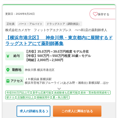
更新日：2026年6月26日
保存する
正社員
パート・アルバイト
ドラッグストア（調剤併設）
株式会社カメガヤ フィットケアエクスプレス ぺぺB1店の薬剤師求人
【横浜市港北区】 神奈川県・東京都内に展開するド
ラッグストアにて薬剤師募集
【月収】35.0万円～39.0万円程度 モデル月収
給与
【年収】500万円～550万円程度 30歳～モデル
【時給】2,000円～2,500円
勤務地
神奈川県 横浜市港北区
ＪＲ横浜線 新横浜駅
アクセス
横浜市営地下鉄ブルーライン(あざみ野－湘南台) 新横浜駅…ほか
年収550万円以上可
新卒も応募可能
未経験者も応募可能
産休・育休取得実績有り
駅チカ
店舗数30以上
積極採用中
夏～秋入職可
求人の詳細を見る
この求人に興味がある