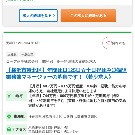
求人の詳細を見る
この求人に興味がある
更新日：2026年4月16日
保存する
正社員
一般企業
コーア商事株式会社 開発部 第一開発課の薬剤師求人
【横浜市港北区】年間休日125日☆土日祝休み◎調達
業務兼マネージャーの募集です！《希少求人》
【月収】40.7万円～43.5万円程度 ※年齢、経験、能力を考
慮のうえ、自社規定により決定いたします
給与
【年収】744万円～800万円程度※月給・定期賞与（年2
回）・特別賞与を含む（業績・評価に応じた特別賞与の支給
実績があります）
勤務地
神奈川県 横浜市港北区,大阪府 大阪市東淀川区
東急東横線 日吉(神奈川)駅
アクセス
東急目黒線 日吉(神奈川)駅…ほか