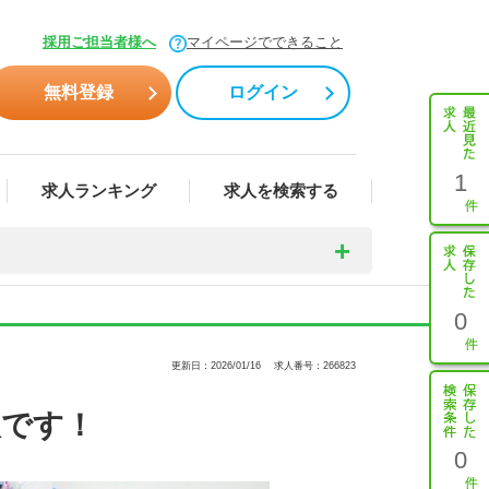
採用ご担当者様へ
マイページでできること
無料登録
ログイン
1
求人ランキング
求人を検索する
0
更新日：2026/01/16
求人番号：266823
人です！
0