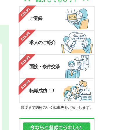
STEP1
ご登録
STEP2
求人のご紹介
STEP3
面接・条件交渉
STEP4
転職成功！！
最後まで納得のいく転職先をお探しします。