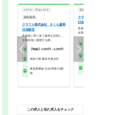
パート・アルバイト
正社員
調剤薬局
クラフト株式会社 さくら
調剤薬局
日吉駅店
クラフト株式会社 さくら薬局
患者様に寄り添う薬局を目指
日吉駅店
全国各地に展開する調…
患者様に寄り添う薬局を目指し、
全国各地に展開する調…
【年収】419万円～74
程度
【時給】2,000円～2,200円
神奈川県 横浜市港北区
神奈川県 横浜市港北区
東急東横線 日吉(神奈川
東急東横線 日吉(神奈川)駅
他
他
この求人と似た求人をチェック