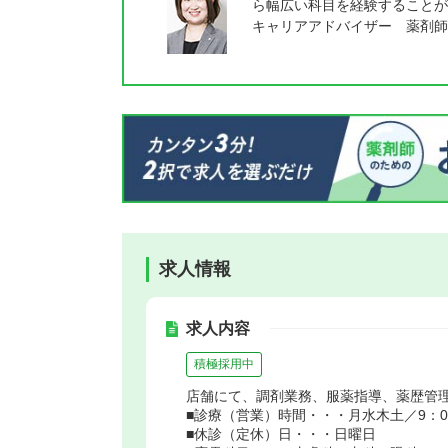
ら幅広い科目を経験することが
キャリアアドバイザー 薬剤師
求人情報
求人内容
積極採用中
店舗にて、調剤業務、服薬指導、薬歴管
■診療（営業）時間・・・月水木土／9：00～
■休診（定休）日・・・日曜日