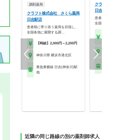
クラフト株式会社 さくら
調剤薬局
日吉駅店
クラフト株式会社 さくら薬局
患者様に寄り添う薬局を目指
日吉駅店
全国各地に展開する調…
患者様に寄り添う薬局を目指し、
全国各地に展開する調…
【年収】419万円～74
程度
【時給】2,000円～2,200円
神奈川県 横浜市港北区
神奈川県 横浜市港北区
東急東横線 日吉(神奈川
東急東横線 日吉(神奈川)駅
他
他
近隣の同じ路線の別の薬剤師求人