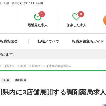
求人・転職・募集なら【マイナビ薬剤師】
1
0
最近見た求人
保存した求人
転職相談会
転職ノウハウ
転職お役立ちガイド
努めます。
日吉グリーン薬局 有限会社イシダ薬局の薬剤師求人
正社員
調剤薬局
川県内に3店舗展開する調剤薬局求