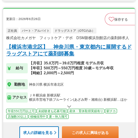
更新日：2026年6月26日
保存する
正社員
パート・アルバイト
ドラッグストア（OTCのみ）
株式会社カメガヤ フィットケア・デポ DSM新横浜別館店の薬剤師求人
【横浜市港北区】 神奈川県・東京都内に展開するド
ラッグストアにて薬剤師募集
【月収】35.0万円～39.0万円程度 モデル月収
給与
【年収】500万円～550万円程度 30歳～モデル年収
【時給】2,000円～2,500円
勤務地
神奈川県 横浜市港北区
ＪＲ横浜線 新横浜駅
アクセス
横浜市営地下鉄ブルーライン(あざみ野－湘南台) 新横浜駅…ほか
年収550万円以上可
未経験者も応募可能
産休・育休取得実績有り
駅チカ
店舗数30以上
積極採用中
夏～秋入職可
求人の詳細を見る
この求人に興味がある