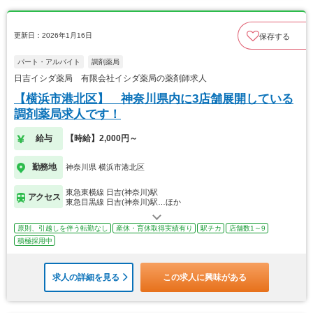
更新日：2026年1月16日
保存する
パート・アルバイト
調剤薬局
日吉イシダ薬局 有限会社イシダ薬局の薬剤師求人
【横浜市港北区】 神奈川県内に3店舗展開している
調剤薬局求人です！
給与
【時給】2,000円～
勤務地
神奈川県 横浜市港北区
東急東横線 日吉(神奈川)駅
アクセス
東急目黒線 日吉(神奈川)駅…ほか
原則、引越しを伴う転勤なし
産休・育休取得実績有り
駅チカ
店舗数1～9
積極採用中
求人の詳細を見る
この求人に興味がある