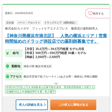
更新日：2026年6月26日
保存する
正社員
パート・アルバイト
ドラッグストア（調剤併設）
株式会社カメガヤ フィットケアエクスプレス 篠原店の薬剤師求人
【神奈川県横浜市港北区】 人気の横浜エリア！営業
時間短めのドラッグ併設店での薬剤師募集です。
【月収】35.0万円～39.0万円程度 モデル月収
給与
【年収】500万円～550万円程度 30歳～モデル
【時給】2,000円～2,500円
勤務地
神奈川県 横浜市港北区
アクセス
横浜市営地下鉄ブルーライン(あざみ野－湘南台) 岸根公園駅
年収550万円以上可
未経験者も応募可能
産休・育休取得実績有り
駅チカ
店舗数30以上
積極採用中
夏～秋入職可
求人の詳細を見る
この求人に興味がある