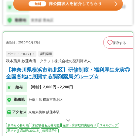
更新日：2026年6月13日
保存する
パート・アルバイト
調剤薬局
秋本薬局 妙蓮寺店 クラフト株式会社の薬剤師求人
【神奈川県横浜市港北区】研修制度・福利厚生充実◎
全国各地に展開する調剤薬局グループ☆
給与
【時給】2,000円～2,200円
勤務地
神奈川県 横浜市港北区
アクセス
東急東横線 妙蓮寺駅
新卒も応募可能
未経験者も応募可能
産休・育休取得実績有り
スキルアップ
駅チカ
店舗数30以上
積極採用中