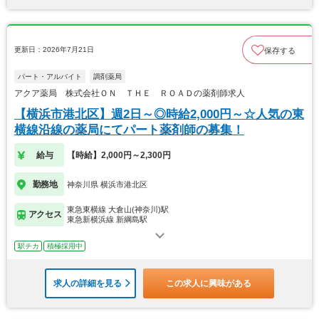
更新日：2026年7月21日
保存する
パート・アルバイト
調剤薬局
アクア薬局 株式会社ＯＮ ＴＨＥ ＲＯＡＤの薬剤師求人
【横浜市港北区】週2日～◎時給2,000円～☆人気の東
横線沿線の薬局にてパート薬剤師の募集！
給与
【時給】2,000円～2,300円
勤務地
神奈川県 横浜市港北区
東急東横線 大倉山(神奈川)駅
アクセス
東急新横浜線 新綱島駅
駅チカ
積極採用中
求人の詳細を見る
この求人に興味がある