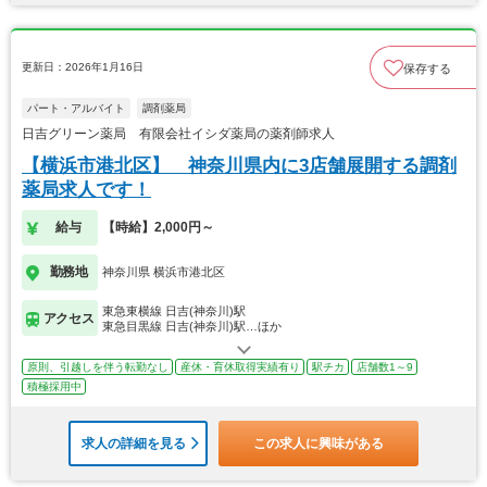
更新日：2026年1月16日
保存する
パート・アルバイト
調剤薬局
日吉グリーン薬局 有限会社イシダ薬局の薬剤師求人
【横浜市港北区】 神奈川県内に3店舗展開する調剤
薬局求人です！
給与
【時給】2,000円～
勤務地
神奈川県 横浜市港北区
東急東横線 日吉(神奈川)駅
アクセス
東急目黒線 日吉(神奈川)駅…ほか
原則、引越しを伴う転勤なし
産休・育休取得実績有り
駅チカ
店舗数1～9
積極採用中
求人の詳細を見る
この求人に興味がある