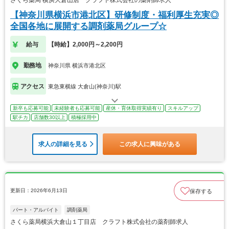
さくら薬局 横浜大倉山店 クラフト株式会社の薬剤師求人
【神奈川県横浜市港北区】研修制度・福利厚生充実◎
全国各地に展開する調剤薬局グループ☆
給与
【時給】2,000円～2,200円
勤務地
神奈川県 横浜市港北区
アクセス
東急東横線 大倉山(神奈川)駅
新卒も応募可能
未経験者も応募可能
産休・育休取得実績有り
スキルアップ
駅チカ
店舗数30以上
積極採用中
求人の詳細を見る
この求人に興味がある
更新日：2026年6月13日
保存する
パート・アルバイト
調剤薬局
さくら薬局横浜大倉山１丁目店 クラフト株式会社の薬剤師求人