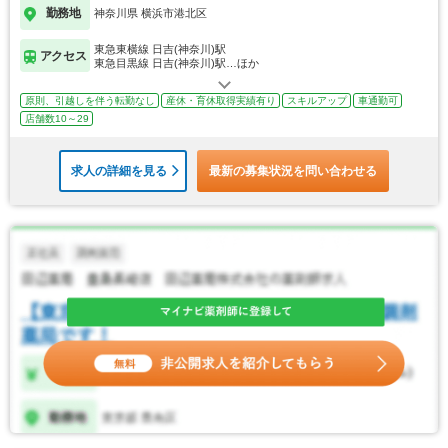
勤務地
神奈川県 横浜市港北区
東急東横線 日吉(神奈川)駅
アクセス
東急目黒線 日吉(神奈川)駅…ほか
原則、引越しを伴う転勤なし
産休・育休取得実績有り
スキルアップ
車通勤可
店舗数10～29
求人の詳細を見る
最新の募集状況を問い合わせる