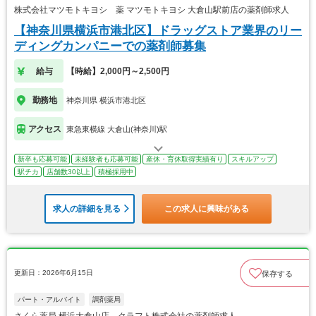
株式会社マツモトキヨシ 薬 マツモトキヨシ 大倉山駅前店の薬剤師求人
【神奈川県横浜市港北区】ドラッグストア業界のリー
ディングカンパニーでの薬剤師募集
給与
【時給】2,000円～2,500円
勤務地
神奈川県 横浜市港北区
アクセス
東急東横線 大倉山(神奈川)駅
新卒も応募可能
未経験者も応募可能
産休・育休取得実績有り
スキルアップ
駅チカ
店舗数30以上
積極採用中
求人の詳細を見る
この求人に興味がある
更新日：2026年6月15日
保存する
パート・アルバイト
調剤薬局