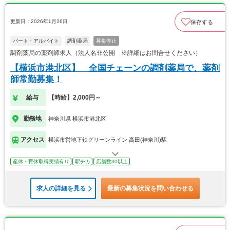
更新日：2026年1月26日
保存する
パート・アルバイト
調剤薬局
募集停止
調剤薬局の薬剤師求人（法人名非公開 ※詳細はお問合せください）
【横浜市港北区】 全国チェーンの調剤薬局で、薬剤
師常勤募集！
給与
【時給】2,000円～
勤務地
神奈川県 横浜市港北区
アクセス
横浜市営地下鉄グリーンライン 高田(神奈川)駅
産休・育休取得実績有り
駅チカ
店舗数30以上
求人の詳細を見る
最新の募集状況を問い合わせる