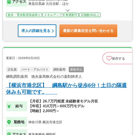
アクセス
東急目黒線 元住吉駅…ほか
産休・育休取得実績有り
スキルアップ
車通勤可
店舗数30以上
求人の詳細を見る
最新の募集状況を問い合わせる
更新日：2026年6月29日
保存する
正社員
パート・アルバイト
調剤薬局
募集停止
綱島調剤薬局 徳永薬局株式会社の薬剤師求人
【横浜市港北区】 綱島駅から徒歩6分！土日の隔週
休みも可能です。
【月収】26.7万円程度 未経験者モデル月収
給与
【年収】410万円～600万円モデル
【時給】2,000円～
勤務地
神奈川県 横浜市港北区
アクセス
東急東横線 綱島駅