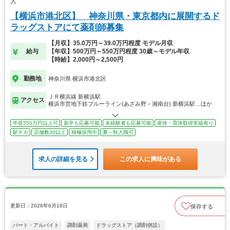
人
【横浜市港北区】 神奈川県・東京都内に展開するド
ラッグストアにて薬剤師募集
【月収】35.0万円～39.0万円程度 モデル月収
給与
【年収】500万円～550万円程度 30歳～モデル年収
【時給】2,000円～2,500円
勤務地
神奈川県 横浜市港北区
ＪＲ横浜線 新横浜駅
アクセス
横浜市営地下鉄ブルーライン(あざみ野－湘南台) 新横浜駅…ほか
年収550万円以上可
新卒も応募可能
未経験者も応募可能
産休・育休取得実績有り
駅チカ
店舗数30以上
積極採用中
夏～秋入職可
求人の詳細を見る
この求人に興味がある
更新日：2026年6月18日
保存する
パート・アルバイト
調剤薬局
ドラッグストア（調剤併設）