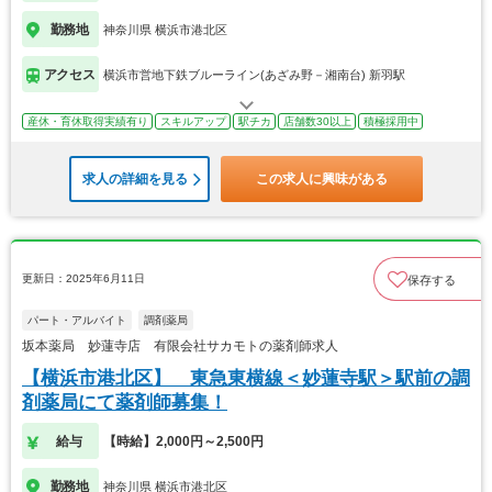
勤務地
神奈川県 横浜市港北区
アクセス
横浜市営地下鉄ブルーライン(あざみ野－湘南台) 新羽駅
産休・育休取得実績有り
スキルアップ
駅チカ
店舗数30以上
積極採用中
求人の詳細を見る
この求人に興味がある
更新日：2025年6月11日
保存する
パート・アルバイト
調剤薬局
坂本薬局 妙蓮寺店 有限会社サカモトの薬剤師求人
【横浜市港北区】 東急東横線＜妙蓮寺駅＞駅前の調
剤薬局にて薬剤師募集！
給与
【時給】2,000円～2,500円
勤務地
神奈川県 横浜市港北区