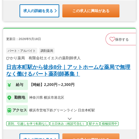
求人の詳細を見る
この求人に興味がある
更新日：2026年5月18日
保存する
パート・アルバイト
調剤薬局
ひかり薬局 有限会社エイエスの薬剤師求人
日吉本町駅から徒歩8分｜アットホームな薬局で無理
なく働けるパート薬剤師募集！
給与
【時給】2,200円～2,300円
勤務地
神奈川県 横浜市港北区
アクセス
横浜市営地下鉄グリーンライン 日吉本町駅
原則、引越しを伴う転勤なし
土日休み（相談可含む）
駅チカ
積極採用中