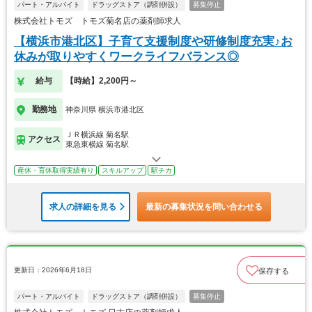
パート・アルバイト
ドラッグストア（調剤併設）
募集停止
株式会社トモズ トモズ菊名店の薬剤師求人
【横浜市港北区】子育て支援制度や研修制度充実♪お
休みが取りやすくワークライフバランス◎
給与
【時給】2,200円～
勤務地
神奈川県 横浜市港北区
ＪＲ横浜線 菊名駅
アクセス
東急東横線 菊名駅
産休・育休取得実績有り
スキルアップ
駅チカ
求人の詳細を見る
最新の募集状況を問い合わせる
更新日：2026年6月18日
保存する
パート・アルバイト
ドラッグストア（調剤併設）
募集停止