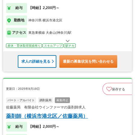
給与
【時給】2,200円～
勤務地
神奈川県 横浜市港北区
アクセス
東急東横線 大倉山(神奈川)駅
産休・育休取得実績有り
スキルアップ
駅チカ
求人の詳細を見る
最新の募集状況を問い合わせる
更新日：2025年9月19日
保存する
パート・アルバイト
調剤薬局
募集停止
佐藤薬局 有限会社ウインファーマの薬剤師求人
薬剤師（横浜市港北区／佐藤薬局）
給与
【時給】2,000円～