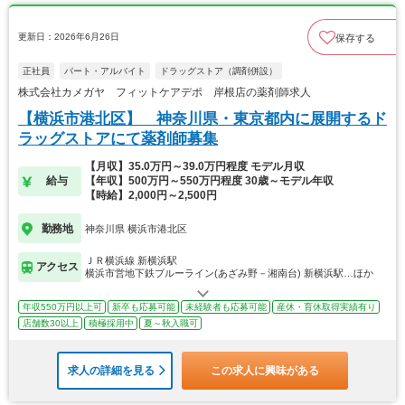
更新日：2026年6月26日
保存する
正社員
パート・アルバイト
ドラッグストア（調剤併設）
株式会社カメガヤ フィットケアデポ 岸根店の薬剤師求人
【横浜市港北区】 神奈川県・東京都内に展開するド
ラッグストアにて薬剤師募集
【月収】35.0万円～39.0万円程度 モデル月収
給与
【年収】500万円～550万円程度 30歳～モデル年収
【時給】2,000円～2,500円
勤務地
神奈川県 横浜市港北区
ＪＲ横浜線 新横浜駅
アクセス
横浜市営地下鉄ブルーライン(あざみ野－湘南台) 新横浜駅…ほか
年収550万円以上可
新卒も応募可能
未経験者も応募可能
産休・育休取得実績有り
店舗数30以上
積極採用中
夏～秋入職可
求人の詳細を見る
この求人に興味がある