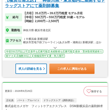
【横浜市港北区】 神奈川県・東京都内に展開するド
ラッグストアにて薬剤師募集
【月収】35.0万円～39.0万円程度 モデル月収
給与
【年収】500万円～550万円程度 30歳～モデル
【時給】2,000円～2,500円
勤務地
神奈川県 横浜市港北区
ＪＲ横浜線 新横浜駅
アクセス
横浜市営地下鉄ブルーライン(あざみ野－湘南台) 新横浜駅…ほか
年収550万円以上可
新卒も応募可能
未経験者も応募可能
産休・育休取得実績有り
駅チカ
店舗数30以上
積極採用中
夏～秋入職可
求人の詳細を見る
この求人に興味がある
更新日：2026年6月26日
保存する
正社員
パート・アルバイト
ドラッグストア（調剤併設）
株式会社カメガヤ フィットケアエクスプレス DSM新横浜店の薬剤師求