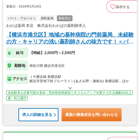
更新日：2026年5月26日
保存する
パート・アルバイト
調剤薬局
募集停止
わかば薬局 本店 株式会社わかばの薬剤師求人
【横浜市港北区】地域の基幹病院の門前薬局、未経験
の方・キャリアの浅い薬剤師さんの味方です！＜パー
ト＞
給与
【時給】2,000円～2,500円
勤務地
神奈川県 横浜市港北区
ＪＲ横浜線 新横浜駅
アクセス
横浜市営地下鉄ブルーライン(あざみ野－湘南台) 新横浜駅…ほか
未経験者も応募可能
産休・育休取得実績有り
スキルアップ
駅チカ
店舗数30以上
夏～秋入職可
求人の詳細を見る
最新の募集状況を問い合わせる