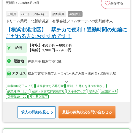
更新日：2026年5月26日
保存する
正社員
パート・アルバイト
調剤薬局
募集停止
ドリーム薬局 北新横浜店 有限会社フロムサーティの薬剤師求人
【横浜市港北区】 駅チカで便利！通勤時間の短縮に
こだわる方におすすめです！
【年収】450万円～600万円
給与
【時給】1,900円～2,400円
勤務地
神奈川県 横浜市港北区
アクセス
横浜市営地下鉄ブルーライン(あざみ野－湘南台) 北新横浜駅
年収600万円以上可
未経験者も応募可能
原則、引越しを伴う転勤なし
残業月10ｈ以下
産休・育休取得実績有り
スキルアップ
駅チカ
店舗数1～9
店舗数10～29
夏～秋入職可
求人の詳細を見る
最新の募集状況を問い合わせる