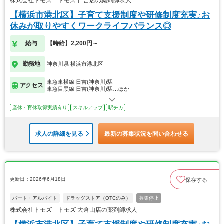
株式会社トモズ トモズ 日吉店の薬剤師求人
【横浜市港北区】子育て支援制度や研修制度充実♪お
休みが取りやすくワークライフバランス◎
給与
【時給】2,200円～
勤務地
神奈川県 横浜市港北区
東急東横線 日吉(神奈川)駅
アクセス
東急目黒線 日吉(神奈川)駅…ほか
産休・育休取得実績有り
スキルアップ
駅チカ
求人の詳細を見る
最新の募集状況を問い合わせる
更新日：2026年6月18日
保存する
パート・アルバイト
ドラッグストア（OTCのみ）
募集停止
株式会社トモズ トモズ 大倉山店の薬剤師求人