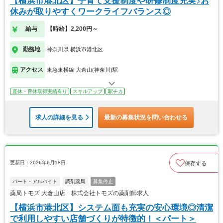
【横浜市港北区】子育て支援制度や研修制度充実♪お
休みが取りやすくワークライフバランス◎
給与
【時給】2,200円～
勤務地
神奈川県 横浜市港北区
アクセス
東急東横線 大倉山(神奈川)駅
産休・育休取得実績有り
スキルアップ
駅チカ
求人の詳細を見る
最新の募集状況を問い合わせる
更新日：2026年6月18日
保存する
パート・アルバイト
調剤薬局
募集停止
薬局トモズ 大倉山店 株式会社トモズの薬剤師求人
【横浜市港北区】システム面も充実の安心環境◎清潔
で利用しやすい店舗づくりが特徴的！＜パート＞