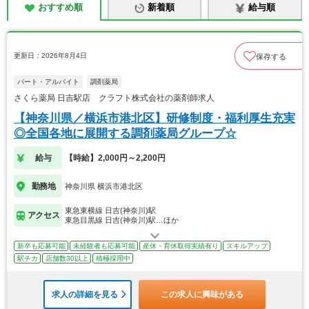
おすすめ順
新着順
給与順
更新日：2026年8月4日
保存する
パート・アルバイト
調剤薬局
さくら薬局 日吉駅店 クラフト株式会社の薬剤師求人
【神奈川県／横浜市港北区】研修制度・福利厚生充実
◎全国各地に展開する調剤薬局グループ☆
給与
【時給】2,000円～2,200円
勤務地
神奈川県 横浜市港北区
東急東横線 日吉(神奈川)駅
アクセス
東急目黒線 日吉(神奈川)駅…ほか
新卒も応募可能
未経験者も応募可能
産休・育休取得実績有り
スキルアップ
駅チカ
店舗数30以上
積極採用中
求人の詳細を見る
この求人に興味がある