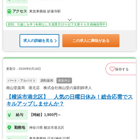
アクセス
東急東横線 妙蓮寺駅
原則、引越しを伴う転勤なし
残業月10ｈ以下
駅チカ
積極採用中
求人の詳細を見る
この求人に興味がある
更新日：2026年6月18日
保存する
パート・アルバイト
調剤薬局
募集停止
南山堂薬局 港北店 株式会社南山堂の薬剤師求人
【横浜市港北区】 人気の日曜日休み！総合応需でス
キルアップしませんか？
給与
【時給】1,900円～
勤務地
神奈川県 横浜市港北区
東急東横線 日吉(神奈川)駅