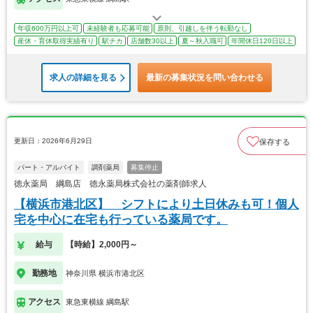
年収600万円以上可
未経験者も応募可能
原則、引越しを伴う転勤なし
産休・育休取得実績有り
駅チカ
店舗数30以上
夏～秋入職可
年間休日120日以上
求人の詳細を見る
最新の募集状況を問い合わせる
更新日：2026年6月29日
保存する
パート・アルバイト
調剤薬局
募集停止
徳永薬局 綱島店 徳永薬局株式会社の薬剤師求人
【横浜市港北区】 シフトにより土日休みも可！個人
宅を中心に在宅も行っている薬局です。
給与
【時給】2,000円～
勤務地
神奈川県 横浜市港北区
アクセス
東急東横線 綱島駅