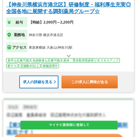
【神奈川県横浜市港北区】研修制度・福利厚生充実◎
全国各地に展開する調剤薬局グループ☆
給与
【時給】2,000円～2,200円
勤務地
神奈川県 横浜市港北区
アクセス
東急東横線 大倉山(神奈川)駅
新卒も応募可能
未経験者も応募可能
産休・育休取得実績有り
スキルアップ
駅チカ
店舗数30以上
積極採用中
求人の詳細を見る
この求人に興味がある