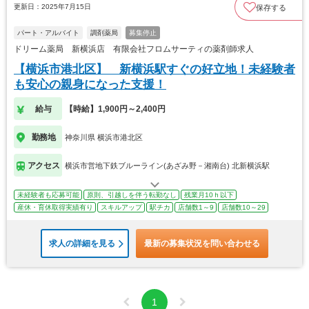
更新日：2025年7月15日
保存する
パート・アルバイト
調剤薬局
募集停止
ドリーム薬局 新横浜店 有限会社フロムサーティの薬剤師求人
【横浜市港北区】 新横浜駅すぐの好立地！未経験者
も安心の親身になった支援！
給与
【時給】1,900円～2,400円
勤務地
神奈川県 横浜市港北区
アクセス
横浜市営地下鉄ブルーライン(あざみ野－湘南台) 北新横浜駅
未経験者も応募可能
原則、引越しを伴う転勤なし
残業月10ｈ以下
産休・育休取得実績有り
スキルアップ
駅チカ
店舗数1～9
店舗数10～29
求人の詳細を見る
最新の募集状況を問い合わせる
1