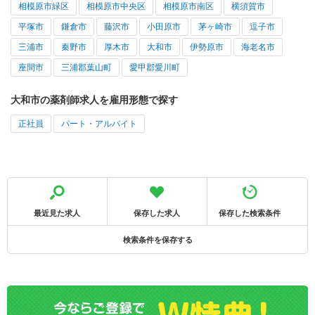
相模原市緑区
相模原市中央区
相模原市南区
横須賀市
平塚市
鎌倉市
藤沢市
小田原市
茅ヶ崎市
逗子市
三浦市
秦野市
厚木市
大和市
伊勢原市
海老名市
座間市
三浦郡葉山町
愛甲郡愛川町
大和市の薬剤師求人を雇用形態で探す
正社員
パート・アルバイト
最近見た求人
保存した求人
保存した検索条件
検索条件を保存する