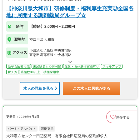
【神奈川県大和市】研修制度・福利厚生充実◎全国各
地に展開する調剤薬局グループ☆
給与
【時給】2,000円～2,200円
勤務地
神奈川県 大和市
小田急江ノ島線 中央林間駅
アクセス
東急田園都市線 中央林間駅
新卒も応募可能
未経験者も応募可能
産休・育休取得実績有り
スキルアップ
駅チカ
店舗数30以上
積極採用中
求人の詳細を見る
この求人に興味がある
更新日：2026年6月1日
保存する
パート・アルバイト
調剤薬局
大和漢方センター田辺薬局 有限会社田辺薬局の薬剤師求人