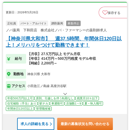
更新日：2026年5月26日
保存する
正社員
パート・アルバイト
調剤薬局
募集停止
ノバ薬局 下和田店 株式会社ノバ・ファーマシーの薬剤師求人
【神奈川県大和市】 週37.5時間、年間休日120日以
上！メリハリをつけて勤務できます！
【月収】27.5万円以上 モデル月収
給与
【年収】414万円～500万円程度 モデル年収
【時給】2,200円～
勤務地
神奈川県 大和市
アクセス
小田急江ノ島線 高座渋谷駅
年収500万円以上可
原則、引越しを伴う転勤なし
残業月10ｈ以下
住宅補助（手当）あり
駅チカ
車通勤可
店舗数1～9
夏～秋入職可
年間休日120日以上
管理職候補
求人の詳細を見る
最新の募集状況を問い合わせる