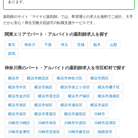
あります。
薬剤師のサイト「マイナビ薬剤師」では、希望通りの求人を無料でご紹介。大手
だから安心！厚生労働大臣認可の転職支援サービスです。
関東エリアでパート・アルバイトの薬剤師求人を探す
東京
神奈川
千葉
埼玉
茨城
栃木
山梨
群馬
神奈川県のパート・アルバイトの薬剤師求人を市区町村で探す
横浜市
横浜市鶴見区
横浜市神奈川区
横浜市西区
横浜市中区
横浜市南区
横浜市保土ケ谷区
横浜市磯子区
横浜市金沢区
横浜市港北区
横浜市戸塚区
横浜市港南区
横浜市旭区
横浜市緑区
横浜市瀬谷区
横浜市栄区
横浜市泉区
横浜市青葉区
横浜市都筑区
川崎市
川崎市川崎区
川崎市幸区
川崎市中原区
川崎市高津区
川崎市多摩区
川崎市宮前区
川崎市麻生区
相模原市