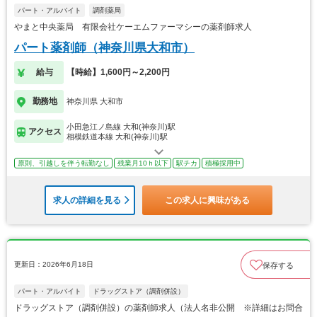
パート・アルバイト
調剤薬局
やまと中央薬局 有限会社ケーエムファーマシーの薬剤師求人
パート薬剤師（神奈川県大和市）
給与
【時給】1,600円～2,200円
勤務地
神奈川県 大和市
小田急江ノ島線 大和(神奈川)駅
アクセス
相模鉄道本線 大和(神奈川)駅
原則、引越しを伴う転勤なし
残業月10ｈ以下
駅チカ
積極採用中
求人の詳細を見る
この求人に興味がある
更新日：2026年6月18日
保存する
パート・アルバイト
ドラッグストア（調剤併設）
ドラッグストア（調剤併設）の薬剤師求人（法人名非公開 ※詳細はお問合