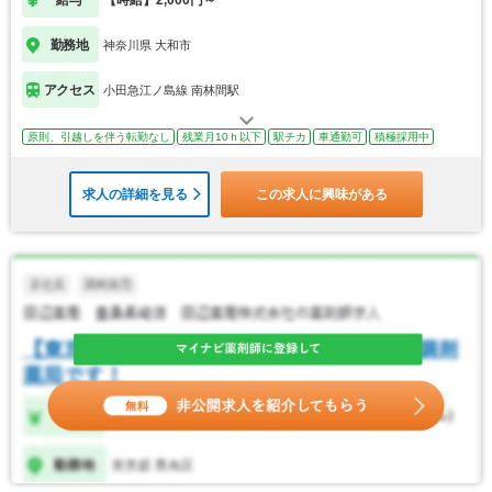
勤務地
神奈川県 大和市
アクセス
小田急江ノ島線 南林間駅
原則、引越しを伴う転勤なし
残業月10ｈ以下
駅チカ
車通勤可
積極採用中
求人の詳細を見る
この求人に興味がある