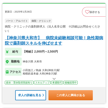
更新日：2025年1月28日
保存する
パート・アルバイト
病院・クリニック
病院・クリニックの薬剤師求人（法人名非公開 ※詳細はお問合せくださ
い）
【神奈川県大和市】 病院未経験相談可能！急性期病
院で薬剤師スキルを伸ばせます
給与
【時給】2,000円～2,500円
勤務地
神奈川県 大和市
小田急江ノ島線 大和(神奈川)駅
アクセス
相模鉄道本線 大和(神奈川)駅
産休・育休取得実績有り
スキルアップ
車通勤可
積極採用中
求人の詳細を見る
この求人に興味がある