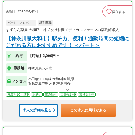
更新日：2026年4月24日
保存する
パート・アルバイト
調剤薬局
すずらん薬局 大和店 株式会社林間メディカルファーマの薬剤師求人
【神奈川県大和市】駅チカ、便利！通勤時間の短縮に
こだわる方におすすめです！ ＜パート＞
給与
【時給】2,000円～
勤務地
神奈川県 大和市
小田急江ノ島線 大和(神奈川)駅
アクセス
相模鉄道本線 大和(神奈川)駅
残業月10ｈ以下
駅チカ
車通勤可
店舗数1～9
積極採用中
求人の詳細を見る
この求人に興味がある