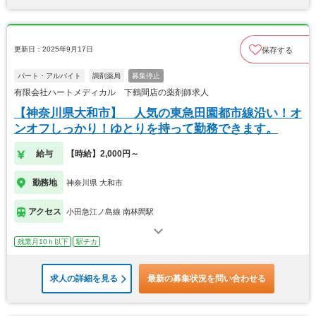
更新日：2025年9月17日
保存する
パート・アルバイト
調剤薬局
募集停止
有限会社ハートメディカル 下鶴間店の薬剤師求人
【神奈川県大和市】 人気の東急田園都市線沿い！オ
ンオフしっかり！ゆとりを持って勤務できます。
給与
【時給】2,000円～
勤務地
神奈川県 大和市
アクセス
小田急江ノ島線 南林間駅
残業月10ｈ以下
駅チカ
求人の詳細を見る
最新の募集状況を問い合わせる