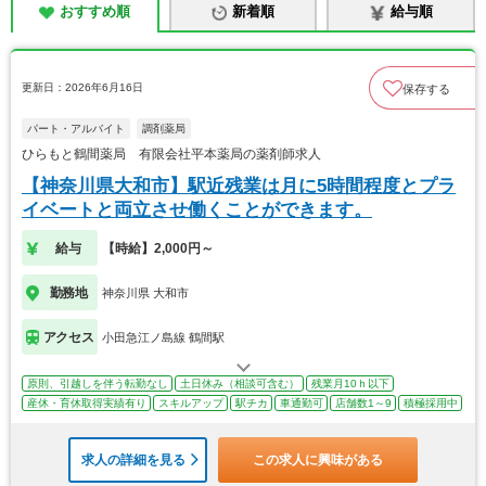
おすすめ順
新着順
給与順
更新日：2026年6月16日
保存する
パート・アルバイト
調剤薬局
ひらもと鶴間薬局 有限会社平本薬局の薬剤師求人
【神奈川県大和市】駅近残業は月に5時間程度とプラ
イベートと両立させ働くことができます。
給与
【時給】2,000円～
勤務地
神奈川県 大和市
アクセス
小田急江ノ島線 鶴間駅
原則、引越しを伴う転勤なし
土日休み（相談可含む）
残業月10ｈ以下
産休・育休取得実績有り
スキルアップ
駅チカ
車通勤可
店舗数1～9
積極採用中
求人の詳細を見る
この求人に興味がある