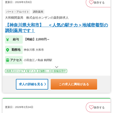
更新日：2026年3月6日
保存する
パート・アルバイト
調剤薬局
大和鶴間薬局 株式会社ホンザンの薬剤師求人
【神奈川県大和市】 ＜人気の駅チカ＞地域密着型の
調剤薬局です！
給与
【時給】2,000円～
勤務地
神奈川県 大和市
アクセス
小田急江ノ島線 鶴間駅
残業月10ｈ以下
駅チカ
店舗数1～9
積極採用中
求人の詳細を見る
この求人に興味がある
更新日：2026年2月24日
保存する