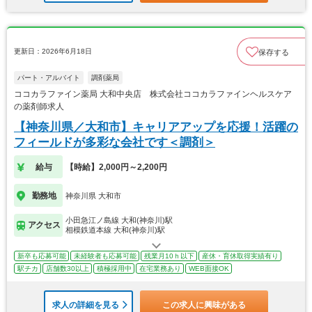
更新日：2026年6月18日
保存する
パート・アルバイト
調剤薬局
ココカラファイン薬局 大和中央店 株式会社ココカラファインヘルスケア
の薬剤師求人
【神奈川県／大和市】キャリアアップを応援！活躍の
フィールドが多彩な会社です＜調剤＞
給与
【時給】2,000円～2,200円
勤務地
神奈川県 大和市
小田急江ノ島線 大和(神奈川)駅
アクセス
相模鉄道本線 大和(神奈川)駅
新卒も応募可能
未経験者も応募可能
残業月10ｈ以下
産休・育休取得実績有り
駅チカ
店舗数30以上
積極採用中
在宅業務あり
WEB面接OK
求人の詳細を見る
この求人に興味がある