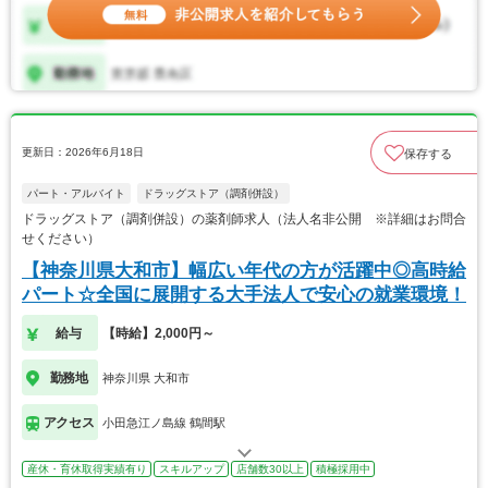
更新日：2026年6月18日
保存する
パート・アルバイト
ドラッグストア（調剤併設）
ドラッグストア（調剤併設）の薬剤師求人（法人名非公開 ※詳細はお問合
せください）
【神奈川県大和市】幅広い年代の方が活躍中◎高時給
パート☆全国に展開する大手法人で安心の就業環境！
給与
【時給】2,000円～
勤務地
神奈川県 大和市
アクセス
小田急江ノ島線 鶴間駅
産休・育休取得実績有り
スキルアップ
店舗数30以上
積極採用中