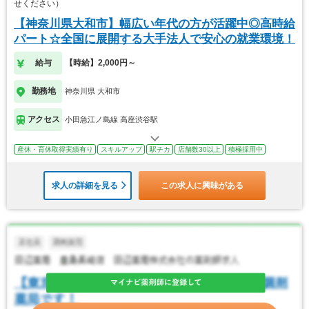
せください）
【神奈川県大和市】幅広い年代の方が活躍中◎高時給
パート☆全国に展開する大手法人で安心の就業環境！
給与
【時給】2,000円～
勤務地
神奈川県 大和市
アクセス
小田急江ノ島線 高座渋谷駅
産休・育休取得実績有り
スキルアップ
駅チカ
店舗数30以上
積極採用中
求人の詳細を見る
この求人に興味がある