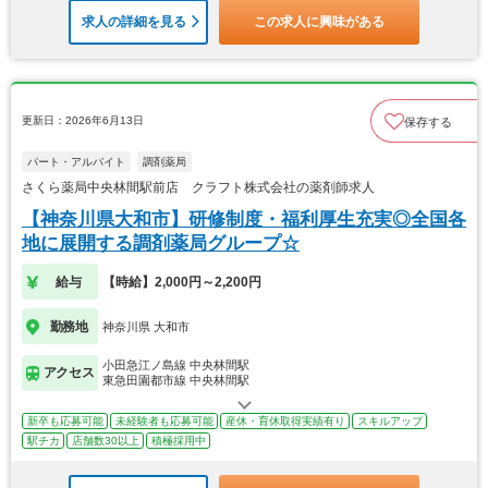
求人の詳細を見る
この求人に興味がある
更新日：2026年6月13日
保存する
パート・アルバイト
調剤薬局
さくら薬局中央林間駅前店 クラフト株式会社の薬剤師求人
【神奈川県大和市】研修制度・福利厚生充実◎全国各
地に展開する調剤薬局グループ☆
給与
【時給】2,000円～2,200円
勤務地
神奈川県 大和市
小田急江ノ島線 中央林間駅
アクセス
東急田園都市線 中央林間駅
新卒も応募可能
未経験者も応募可能
産休・育休取得実績有り
スキルアップ
駅チカ
店舗数30以上
積極採用中