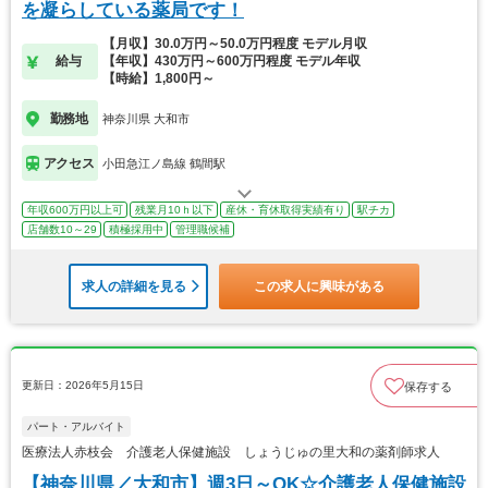
を凝らしている薬局です！
【月収】30.0万円～50.0万円程度 モデル月収
給与
【年収】430万円～600万円程度 モデル年収
【時給】1,800円～
勤務地
神奈川県 大和市
アクセス
小田急江ノ島線 鶴間駅
年収600万円以上可
残業月10ｈ以下
産休・育休取得実績有り
駅チカ
店舗数10～29
積極採用中
管理職候補
求人の詳細を見る
この求人に興味がある
更新日：2026年5月15日
保存する
パート・アルバイト
医療法人赤枝会 介護老人保健施設 しょうじゅの里大和の薬剤師求人
【神奈川県／大和市】週3日～OK☆介護老人保健施設