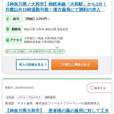
【神奈川県／大和市】相鉄本線「大和駅」から1分！
月曜以外15時退勤可能！漢方薬局にて調剤の求人で
す
給与
【時給】2,000円～
勤務地
神奈川県 大和市,神奈川県 海老名市
小田急江ノ島線 大和(神奈川)駅
アクセス
相模鉄道本線 大和(神奈川)駅
駅チカ
店舗数1～9
積極採用中
夏～秋入職可
求人の詳細を見る
この求人に興味がある
更新日：2026年5月18日
保存する
正社員
パート・アルバイト
調剤薬局
新成堂 ヤマト薬局 株式会社フィールドファーマシーの薬剤師求人
【神奈川県大和市】 患者様の薬の服用に対して工夫