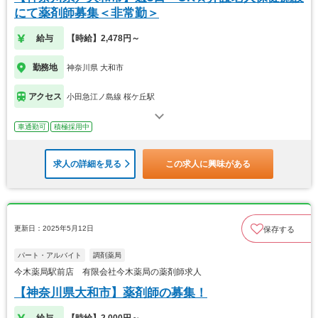
にて薬剤師募集＜非常勤＞
給与
【時給】2,478円～
勤務地
神奈川県 大和市
アクセス
小田急江ノ島線 桜ケ丘駅
車通勤可
積極採用中
求人の詳細を見る
この求人に興味がある
更新日：2025年5月12日
保存する
パート・アルバイト
調剤薬局
今木薬局駅前店 有限会社今木薬局の薬剤師求人
【神奈川県大和市】薬剤師の募集！
給与
【時給】2,000円～