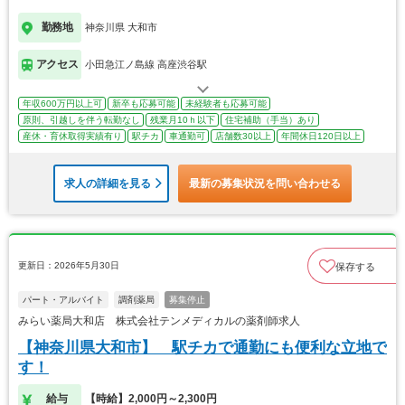
勤務地
神奈川県 大和市
アクセス
小田急江ノ島線 高座渋谷駅
年収600万円以上可
新卒も応募可能
未経験者も応募可能
原則、引越しを伴う転勤なし
残業月10ｈ以下
住宅補助（手当）あり
産休・育休取得実績有り
駅チカ
車通勤可
店舗数30以上
年間休日120日以上
求人の詳細を見る
最新の募集状況を問い合わせる
更新日：2026年5月30日
保存する
パート・アルバイト
調剤薬局
募集停止
みらい薬局大和店 株式会社テンメディカルの薬剤師求人
【神奈川県大和市】 駅チカで通勤にも便利な立地で
す！
給与
【時給】2,000円～2,300円