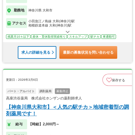
勤務地
神奈川県 大和市
小田急江ノ島線 大和(神奈川)駅
アクセス
相模鉄道本線 大和(神奈川)駅
残業月10ｈ以下
産休・育休取得実績有り
スキルアップ
駅チカ
車通勤可
求人の詳細を見る
最新の募集状況を問い合わせる
更新日：2026年3月6日
保存する
パート・アルバイト
調剤薬局
募集停止
高座渋谷薬局 株式会社ホンザンの薬剤師求人
【神奈川県大和市】＜人気の駅チカ＞地域密着型の調
剤薬局です！
給与
【時給】2,000円～