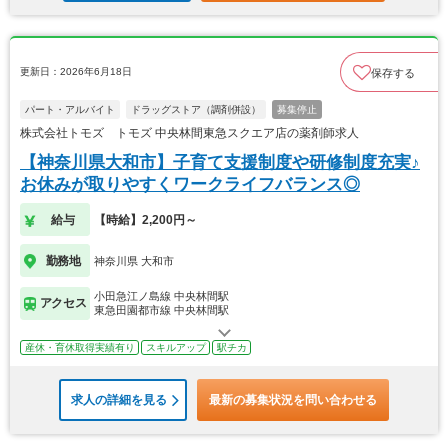
更新日：2026年6月18日
保存する
パート・アルバイト
ドラッグストア（調剤併設）
募集停止
株式会社トモズ トモズ 中央林間東急スクエア店の薬剤師求人
【神奈川県大和市】子育て支援制度や研修制度充実♪
お休みが取りやすくワークライフバランス◎
給与
【時給】2,200円～
勤務地
神奈川県 大和市
小田急江ノ島線 中央林間駅
アクセス
東急田園都市線 中央林間駅
産休・育休取得実績有り
スキルアップ
駅チカ
求人の詳細を見る
最新の募集状況を問い合わせる