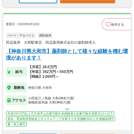
更新日：2026年6月18日
保存する
パート・アルバイト
調剤薬局
田辺薬局 大和駅東店 田辺薬局株式会社の薬剤師求人
【神奈川県大和市】薬剤師として様々な経験を積む環
境があります！
【月収】28.0万円
給与
【年収】392万円～550万円
【時給】2,000円～
勤務地
神奈川県 大和市
小田急江ノ島線 大和(神奈川)駅
アクセス
相模鉄道本線 大和(神奈川)駅
年収550万円以上可
新卒も応募可能
未経験者も応募可能
残業月10ｈ以下
産休・育休取得実績有り
スキルアップ
駅チカ
店舗数30以上
積極採用中
夏～秋入職可