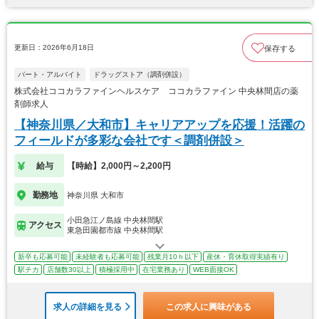
更新日：2026年6月18日
保存する
パート・アルバイト
ドラッグストア（調剤併設）
株式会社ココカラファインヘルスケア ココカラファイン 中央林間店の薬
剤師求人
【神奈川県／大和市】キャリアアップを応援！活躍の
フィールドが多彩な会社です＜調剤併設＞
給与
【時給】2,000円～2,200円
勤務地
神奈川県 大和市
小田急江ノ島線 中央林間駅
アクセス
東急田園都市線 中央林間駅
新卒も応募可能
未経験者も応募可能
残業月10ｈ以下
産休・育休取得実績有り
駅チカ
店舗数30以上
積極採用中
在宅業務あり
WEB面接OK
求人の詳細を見る
この求人に興味がある