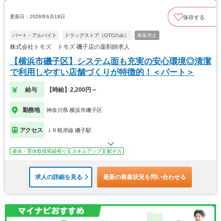
更新日：2026年6月18日
保存する
パート・アルバイト
ドラッグストア（OTCのみ）
募集停止
株式会社トモズ トモズ 磯子店の薬剤師求人
【横浜市磯子区】システム面も充実の安心環境◎清潔
で利用しやすい店舗づくりが特徴的！＜パート＞
給与
【時給】2,200円～
勤務地
神奈川県 横浜市磯子区
アクセス
ＪＲ根岸線 磯子駅
産休・育休取得実績有り
スキルアップ
駅チカ
求人の詳細を見る
最新の募集状況を問い合わせる