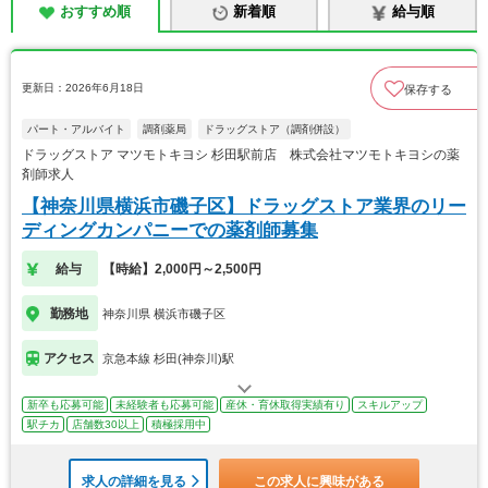
おすすめ順
新着順
給与順
更新日：2026年6月18日
保存する
パート・アルバイト
調剤薬局
ドラッグストア（調剤併設）
ドラッグストア マツモトキヨシ 杉田駅前店 株式会社マツモトキヨシの薬
剤師求人
【神奈川県横浜市磯子区】ドラッグストア業界のリー
ディングカンパニーでの薬剤師募集
給与
【時給】2,000円～2,500円
勤務地
神奈川県 横浜市磯子区
アクセス
京急本線 杉田(神奈川)駅
新卒も応募可能
未経験者も応募可能
産休・育休取得実績有り
スキルアップ
駅チカ
店舗数30以上
積極採用中
求人の詳細を見る
この求人に興味がある