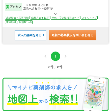
ＪＲ根岸線 洋光台駅
アクセス
京急本線 杉田(神奈川)駅
未経験者も応募可能
残業月10ｈ以下
産休・育休取得実績有り
スキルアップ
車通勤可
店舗数1～9
求人の詳細を見る
最新の募集状況を問い合わせる
1
8件／8件