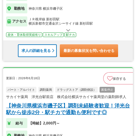
勤務地
神奈川県 横浜市磯子区
ＪＲ根岸線 新杉田駅
アクセス
横浜新都市交通金沢シーサイド線 新杉田駅
産休・育休取得実績有り
スキルアップ
駅チカ
求人の詳細を見る
最新の募集状況を問い合わせる
更新日：2026年6月18日
保存する
パート・アルバイト
調剤薬局
ドラッグストア（調剤併設）
募集停止
サカイヤ薬局 洋光台駅前店 株式会社横浜サカイヤ薬局堂の薬剤師求人
【神奈川県横浜市磯子区】調剤未経験者歓迎！洋光台
駅から徒歩2分・駅チカで通勤も便利です◎
給与
【時給】2,000円～
勤務地
神奈川県 横浜市磯子区