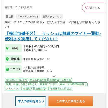
更新日：2025年1月31日
保存する
正社員
パート・アルバイト
病院・クリニック
病院・クリニックの薬剤師求人（法人名非公開 ※詳細はお問合せくださ
い）
【横浜市磯子区】 ラッシュは無縁のマイカー通勤♪
便利さを実感してください！
【年収】400万円～530万円
給与
【時給】1,900円～
勤務地
神奈川県 横浜市磯子区
ＪＲ根岸線 磯子駅
アクセス
京急本線 上大岡駅…ほか
年収500万円以上可
新卒も応募可能
未経験者も応募可能
原則、引越しを伴う転勤なし
残業月10ｈ以下
産休・育休取得実績有り
スキルアップ
車通勤可
積極採用中
年間休日120日以上
求人の詳細を見る
この求人に興味がある