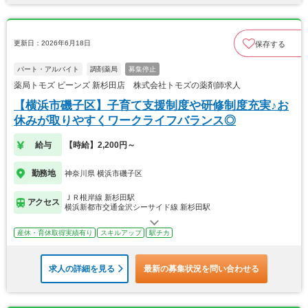
更新日：2026年6月18日
保存する
パート・アルバイト
調剤薬局
募集停止
薬局トモズ ビーンズ 新杉田店 株式会社トモズの薬剤師求人
【横浜市磯子区】子育て支援制度や研修制度充実♪お
休みが取りやすくワークライフバランス◎
給与
【時給】2,200円～
勤務地
神奈川県 横浜市磯子区
ＪＲ根岸線 新杉田駅
アクセス
横浜新都市交通金沢シーサイド線 新杉田駅
産休・育休取得実績有り
スキルアップ
駅チカ
求人の詳細を見る
最新の募集状況を問い合わせる