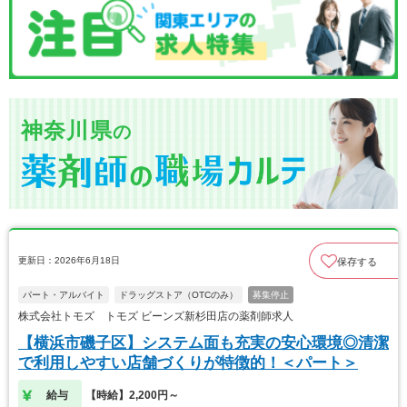
神奈川県
の
更新日：2026年6月18日
保存する
パート・アルバイト
ドラッグストア（OTCのみ）
募集停止
株式会社トモズ トモズ ビーンズ新杉田店の薬剤師求人
【横浜市磯子区】システム面も充実の安心環境◎清潔
で利用しやすい店舗づくりが特徴的！＜パート＞
給与
【時給】2,200円～