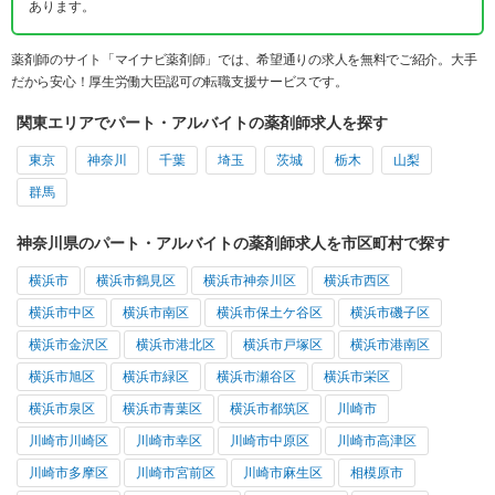
あります。
薬剤師のサイト「マイナビ薬剤師」では、希望通りの求人を無料でご紹介。大手
だから安心！厚生労働大臣認可の転職支援サービスです。
関東エリアでパート・アルバイトの薬剤師求人を探す
東京
神奈川
千葉
埼玉
茨城
栃木
山梨
群馬
神奈川県のパート・アルバイトの薬剤師求人を市区町村で探す
横浜市
横浜市鶴見区
横浜市神奈川区
横浜市西区
横浜市中区
横浜市南区
横浜市保土ケ谷区
横浜市磯子区
横浜市金沢区
横浜市港北区
横浜市戸塚区
横浜市港南区
横浜市旭区
横浜市緑区
横浜市瀬谷区
横浜市栄区
横浜市泉区
横浜市青葉区
横浜市都筑区
川崎市
川崎市川崎区
川崎市幸区
川崎市中原区
川崎市高津区
川崎市多摩区
川崎市宮前区
川崎市麻生区
相模原市