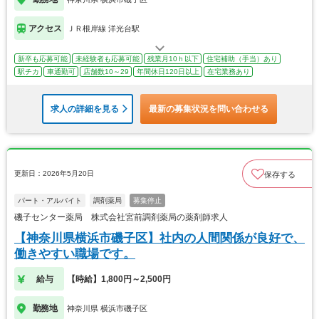
アクセス
ＪＲ根岸線 洋光台駅
新卒も応募可能
未経験者も応募可能
残業月10ｈ以下
住宅補助（手当）あり
駅チカ
車通勤可
店舗数10～29
年間休日120日以上
在宅業務あり
求人の詳細を見る
最新の募集状況を問い合わせる
更新日：2026年5月20日
保存する
パート・アルバイト
調剤薬局
募集停止
磯子センター薬局 株式会社宮前調剤薬局の薬剤師求人
【神奈川県横浜市磯子区】社内の人間関係が良好で、
働きやすい職場です。
給与
【時給】1,800円～2,500円
勤務地
神奈川県 横浜市磯子区