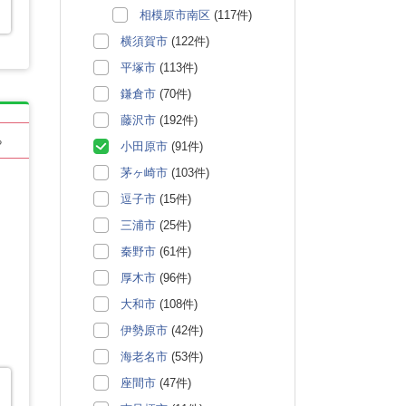
相模原市南区
(117件)
横須賀市
(122件)
平塚市
(113件)
鎌倉市
(70件)
藤沢市
(192件)
る
小田原市
(91件)
茅ヶ崎市
(103件)
逗子市
(15件)
三浦市
(25件)
秦野市
(61件)
厚木市
(96件)
大和市
(108件)
伊勢原市
(42件)
海老名市
(53件)
座間市
(47件)