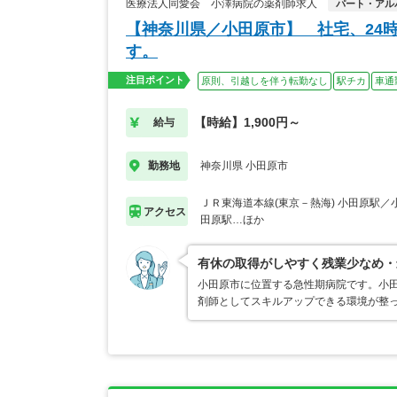
医療法人同愛会 小澤病院の薬剤師求人
パート・アル
【神奈川県／小田原市】 社宅、24
す。
注目ポイント
原則、引越しを伴う転勤なし
駅チカ
車通
【時給】1,900円～
給与
神奈川県 小田原市
勤務地
ＪＲ東海道本線(東京－熱海) 小田原駅／
アクセス
田原駅…ほか
有休の取得がしやすく残業少なめ・
小田原市に位置する急性期病院です。小
剤師としてスキルアップできる環境が整