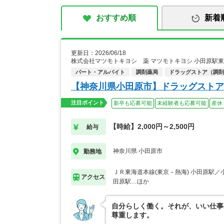
おすすめ順
新着
更新日：2026/06/18
株式会社マツモトキヨシ 薬 マツモトキヨシ 小田原駅
パート・アルバイト
調剤薬局
ドラッグストア（調剤
【神奈川県小田原市】ドラッグストア
注目ポイント
新卒も応募可能
未経験者も応募可能
産休
【時給】2,000円～2,500円
給与
神奈川県 小田原市
勤務地
ＪＲ東海道本線(東京－熱海) 小田原駅／
アクセス
田原駅…ほか
自分らしく働く。それが、いい仕事
尊重します。