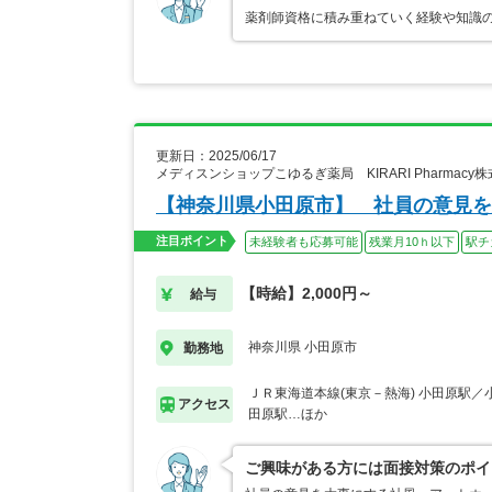
薬剤師資格に積み重ねていく経験や知識
更新日：2025/06/17
メディスンショップこゆるぎ薬局 KIRARI Pharmac
【神奈川県小田原市】 社員の意見を
注目ポイント
未経験者も応募可能
残業月10ｈ以下
駅チ
【時給】2,000円～
給与
神奈川県 小田原市
勤務地
ＪＲ東海道本線(東京－熱海) 小田原駅／
アクセス
田原駅…ほか
ご興味がある方には面接対策のポイ