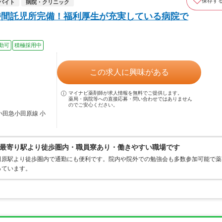
保存す
バイト
病院・クリニック
時間託児所完備！福利厚生が充実している病院で
勤可
積極採用中
この求人に興味がある
マイナビ薬剤師が求人情報を無料でご提供します。
薬局・病院等への直接応募・問い合わせではありません
のでご安心ください。
小田急小田原線 小
最寄り駅より徒歩圏内・職員寮あり・働きやすい職場です
田原駅より徒歩圏内で通勤にも便利です。院内や院外での勉強会も多数参加可能で薬
っています。