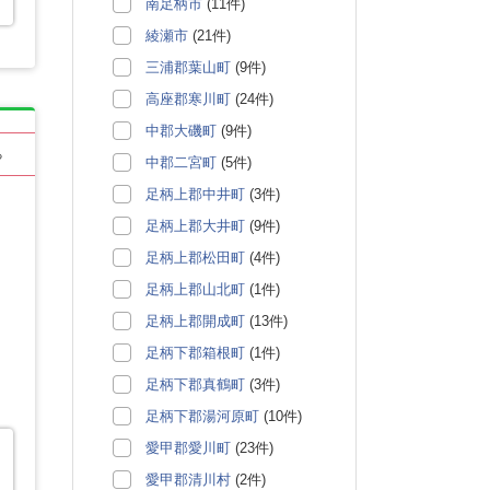
南足柄市
(11件)
綾瀬市
(21件)
三浦郡葉山町
(9件)
高座郡寒川町
(24件)
中郡大磯町
(9件)
る
中郡二宮町
(5件)
足柄上郡中井町
(3件)
足柄上郡大井町
(9件)
足柄上郡松田町
(4件)
足柄上郡山北町
(1件)
足柄上郡開成町
(13件)
足柄下郡箱根町
(1件)
足柄下郡真鶴町
(3件)
足柄下郡湯河原町
(10件)
愛甲郡愛川町
(23件)
愛甲郡清川村
(2件)