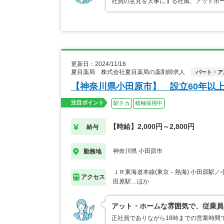
社員の意見を大事にする社風、アットホ
更新日：2024/11/16
夏目薬局 株式会社夏目薬局の薬剤師求人
パート・ア
【神奈川県小田原市】 設立60年以
注目ポイント
駅チカ
積極採用中
【時給】2,000円～2,800円
給与
神奈川県 小田原市
勤務地
ＪＲ東海道本線(東京－熱海) 小田原駅／
アクセス
田原駅…ほか
アット・ホームな雰囲気で、従業員
正社員でありながら18時までの営業時間