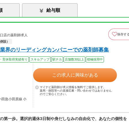
順
給与順
保存す
東口店の薬剤師求人
併設）
業界のリーディングカンパニーでの薬剤師募集
・育休取得実績有り
スキルアップ
駅チカ
店舗数30以上
積極採用中
この求人に興味がある
マイナビ薬剤師が求人情報を無料でご提供します。
薬局・病院等への直接応募・問い合わせではありません
のでご安心ください。
小田急小田原線 小
の第一歩。選択的週休3日制や身だしなみの自由化で、あなたの個性を