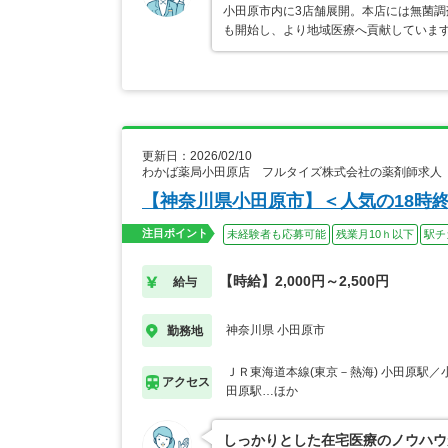
小田原市内に3店舗展開。本店には無菌調
も開始し、より地域医療へ貢献していま
更新日：2026/02/10
わかば薬局小田原店 フルタイズ株式会社の薬剤師求人
【神奈川県小田原市】＜人気の18時
注目ポイント
未経験者も応募可能
残業月10ｈ以下
駅チ
【時給】2,000円～2,500円
給与
神奈川県 小田原市
勤務地
ＪＲ東海道本線(東京－熱海) 小田原駅／
アクセス
田原駅…ほか
しっかりとした在宅医療のノウハウ