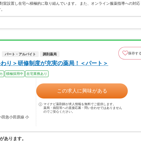
剤室設置し在宅へ積極的に取り組んでいます。 また、オンライン服薬指導への対応
す。
保存す
パート・アルバイト
調剤薬局
終わり＞研修制度が充実の薬局！＜パート＞
カ
積極採用中
在宅業務あり
この求人に興味がある
マイナビ薬剤師が求人情報を無料でご提供します。
薬局・病院等への直接応募・問い合わせではありません
のでご安心ください。
小田急小田原線 小
があります。