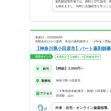
薬剤師採用市場では、調剤とOTC販売、
も積めますし、同時に店舗経営も学ぶこ
更新日：2026/06/08
有限会社ひかり薬局 本店の薬剤師求人
パート・アル
【神奈川県小田原市】パート薬剤師募
注目ポイント
車通勤可
店舗数1～9
積極採用中
【時給】2,000円～
給与
神奈川県 小田原市
勤務地
ＪＲ東海道本線(東京－熱海) 小田原駅／
アクセス
田原駅…ほか
外来・在宅・オンライン服薬指導。