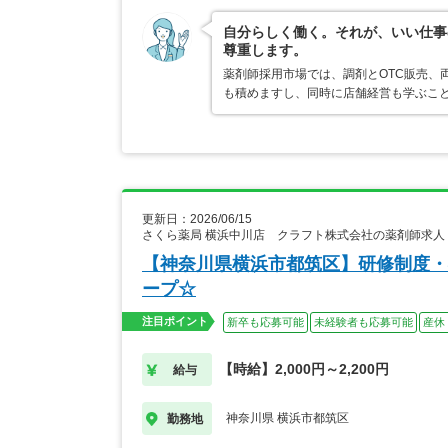
自分らしく働く。それが、いい仕事
尊重します。
薬剤師採用市場では、調剤とOTC販売、
も積めますし、同時に店舗経営も学ぶこ
更新日：2026/06/15
さくら薬局 横浜中川店 クラフト株式会社の薬剤師求人
【神奈川県横浜市都筑区】研修制度・
ープ☆
注目ポイント
新卒も応募可能
未経験者も応募可能
産休
【時給】2,000円～2,200円
給与
神奈川県 横浜市都筑区
勤務地