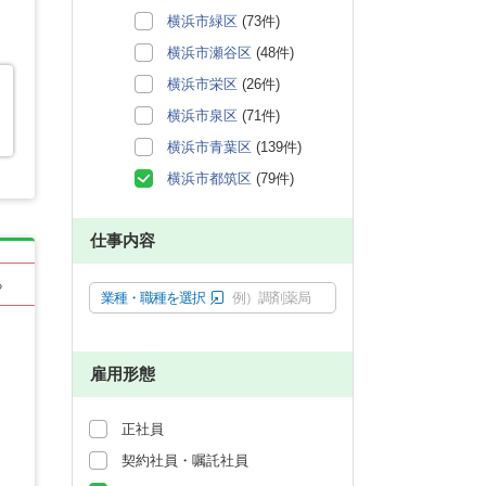
横浜市緑区
(73件)
横浜市瀬谷区
(48件)
横浜市栄区
(26件)
横浜市泉区
(71件)
横浜市青葉区
(139件)
横浜市都筑区
(79件)
仕事内容
る
業種・職種を選択
例）調剤薬局
雇用形態
正社員
契約社員・嘱託社員