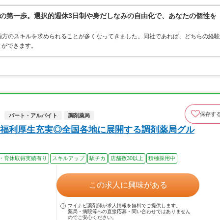
の第一歩。選択的週休3日制や身だしなみの自由化で、あなたの個性を
両方のスキルを求められることが多くなってきました。同社であれば、どちらの経験
とができます。
保存す
パート・アルバイト
調剤薬局
福利厚生充実◎全国各地に展開する調剤薬局グル
・育休取得実績有り
スキルアップ
駅チカ
店舗数30以上
積極採用中
この求人に興味がある
マイナビ薬剤師が求人情報を無料でご提供します。
薬局・病院等への直接応募・問い合わせではありません
のでご安心ください。