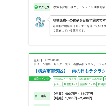
横浜市営地下鉄グリーンライン 川和町駅
アクセス
地域医療への貢献を目指す薬局です
定期的に地域向けセミナーを開いていま
て実施している薬局です。
更新日：2026/06/08
ドリーム薬局 センター北店 有限会社フロムサーティ
【横浜市都筑区】 雨の日もラクラク
注目ポイント
年収550万円以上可
未経験者も応募可能
駅チカ
店舗数1～9
店舗数10～29
積極採
【年収】400万円～550万円
給与
【時給】1,900円～2,400円