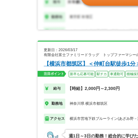
更新日：2026/03/17
有限会社富士ファミリードラッグ トップファーマシー
【横浜市都筑区】＜仲町台駅徒歩1分
注目ポイント
新卒も応募可能
駅チカ
車通勤可
積極採
【時給】2,000円～2,300円
給与
神奈川県 横浜市都筑区
勤務地
横浜市営地下鉄ブルーライン(あざみ野－
アクセス
週1日～3日の勤務！総合的に学び