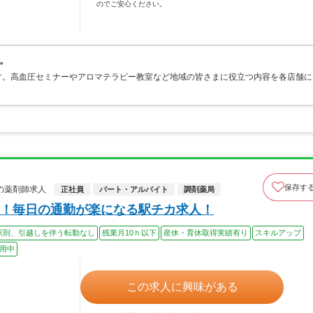
のでご安心ください。
。
す。高血圧セミナーやアロマテラピー教室など地域の皆さまに役立つ内容を各店舗に
保存す
の薬剤師求人
正社員
パート・アルバイト
調剤薬局
！毎日の通勤が楽になる駅チカ求人！
原則、引越しを伴う転勤なし
残業月10ｈ以下
産休・育休取得実績有り
スキルアップ
用中
この求人に興味がある