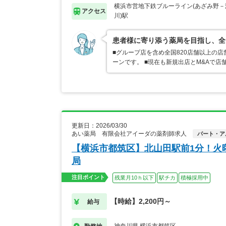
横浜市営地下鉄ブルーライン(あざみ野－湘
アクセス
川)駅
患者様に寄り添う薬局を目指し、全
■グループ店を含め全国820店舗以上の
ーンです。 ■現在も新規出店とM&Aで
更新日：2026/03/30
あい薬局 有限会社アイーダの薬剤師求人
パート・ア
【横浜市都筑区】北山田駅前1分！火
局
注目ポイント
残業月10ｈ以下
駅チカ
積極採用中
【時給】2,200円～
給与