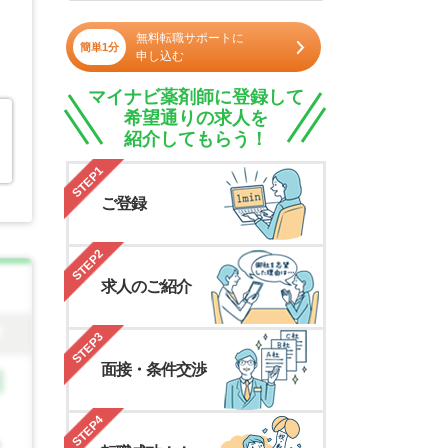
無料転職サポートに
簡単1分
申し込む
マイナビ薬剤師に登録して
希望通りの求人を
紹介してもらう！
STEP1
ご登録
STEP2
求人のご紹介
STEP3
面接・条件交渉
STEP4