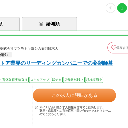
1
順
給与順
保存す
 株式会社マツモトキヨシの薬剤師求人
併設）
トア業界のリーディングカンパニーでの薬剤師募
・育休取得実績有り
スキルアップ
駅チカ
店舗数30以上
積極採用中
この求人に興味がある
マイナビ薬剤師が求人情報を無料でご提供します。
薬局・病院等への直接応募・問い合わせではありません
のでご安心ください。