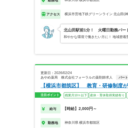
神奈川県 横浜市都筑区
勤務地
横浜市営地下鉄グリーンライン 北山田(神
アクセス
北山田駅前1分！ 火曜日勤務パー
和やかな環境で働きたい方に！ 地域密着
更新日：2026/02/24
あやめ薬局 株式会社フォーラルの薬剤師求人
パート
【横浜市都筑区】 教育・研修制度が
注目ポイント
残業月10ｈ以下
産休・育休取得実績有り
【時給】2,000円～
給与
神奈川県 横浜市都筑区
勤務地