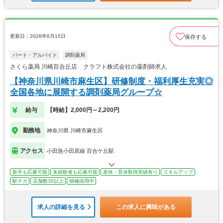
更新日：2026年6月15日
保存する
パート・アルバイト
調剤薬局
さくら薬局 川崎百合丘店 クラフト株式会社の薬剤師求人
【神奈川県川崎市麻生区】研修制度・福利厚生充実◎
全国各地に展開する調剤薬局グループ☆
給与
【時給】2,000円～2,200円
勤務地
神奈川県 川崎市麻生区
アクセス
小田急小田原線 百合ケ丘駅
新卒も応募可能
未経験者も応募可能
産休・育休取得実績有り
スキルアップ
駅チカ
店舗数30以上
積極採用中
求人の詳細を見る
この求人に興味がある