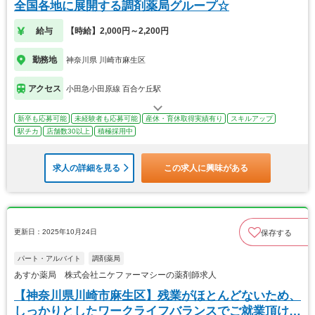
全国各地に展開する調剤薬局グループ☆
給与
【時給】2,000円～2,200円
勤務地
神奈川県 川崎市麻生区
アクセス
小田急小田原線 百合ケ丘駅
新卒も応募可能
未経験者も応募可能
産休・育休取得実績有り
スキルアップ
駅チカ
店舗数30以上
積極採用中
求人の詳細を見る
この求人に興味がある
更新日：2025年10月24日
保存する
パート・アルバイト
調剤薬局
あすか薬局 株式会社ニケファーマシーの薬剤師求人
【神奈川県川崎市麻生区】残業がほとんどないため、
しっかりとしたワークライフバランスでご就業頂けま