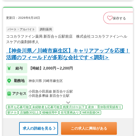
更新日：2026年6月18日
保存する
パート・アルバイト
調剤薬局
ココカラファイン薬局 新百合ヶ丘駅前店 株式会社ココカラファインヘル
スケアの薬剤師求人
【神奈川県／川崎市麻生区】キャリアアップを応援！
活躍のフィールドが多彩な会社です＜調剤＞
給与
【時給】2,000円～2,200円
勤務地
神奈川県 川崎市麻生区
小田急小田原線 新百合ケ丘駅
アクセス
小田急多摩線 新百合ケ丘駅
新卒も応募可能
未経験者も応募可能
残業月10ｈ以下
産休・育休取得実績有り
駅チカ
店舗数30以上
積極採用中
在宅業務あり
WEB面接OK
求人の詳細を見る
この求人に興味がある