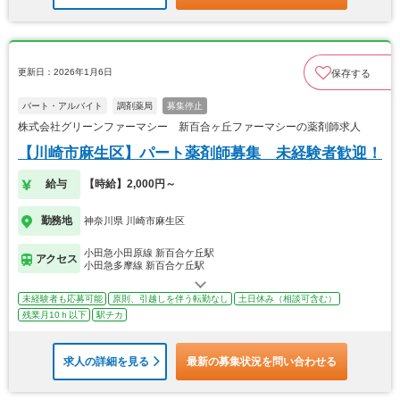
更新日：2026年1月6日
保存する
パート・アルバイト
調剤薬局
募集停止
株式会社グリーンファーマシー 新百合ヶ丘ファーマシーの薬剤師求人
【川崎市麻生区】パート薬剤師募集 未経験者歓迎！
給与
【時給】2,000円～
勤務地
神奈川県 川崎市麻生区
小田急小田原線 新百合ケ丘駅
アクセス
小田急多摩線 新百合ケ丘駅
未経験者も応募可能
原則、引越しを伴う転勤なし
土日休み（相談可含む）
残業月10ｈ以下
駅チカ
求人の詳細を見る
最新の募集状況を問い合わせる