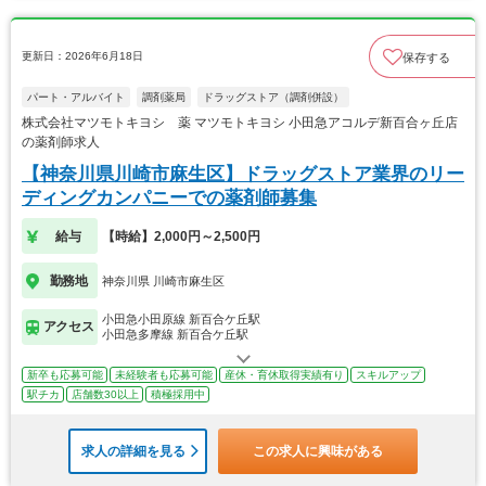
更新日：2026年6月18日
保存する
パート・アルバイト
調剤薬局
ドラッグストア（調剤併設）
株式会社マツモトキヨシ 薬 マツモトキヨシ 小田急アコルデ新百合ヶ丘店
の薬剤師求人
【神奈川県川崎市麻生区】ドラッグストア業界のリー
ディングカンパニーでの薬剤師募集
給与
【時給】2,000円～2,500円
勤務地
神奈川県 川崎市麻生区
小田急小田原線 新百合ケ丘駅
アクセス
小田急多摩線 新百合ケ丘駅
新卒も応募可能
未経験者も応募可能
産休・育休取得実績有り
スキルアップ
駅チカ
店舗数30以上
積極採用中
求人の詳細を見る
この求人に興味がある