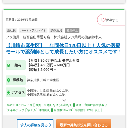
更新日：2026年6月18日
保存する
正社員
パート・アルバイト
調剤薬局
募集停止
フジ薬局 新百合山手通り店 株式会社フジ薬局の薬剤師求人
【川崎市麻生区】 年間休日120日以上！人気の医療
モールで薬剤師として成長したい方にオススメです！
【月収】30.0万円以上 モデル月収
給与
【年収】450万円～600万円
【時給】2,000円～
勤務地
神奈川県 川崎市麻生区
小田急小田原線 新百合ケ丘駅
アクセス
小田急多摩線 新百合ケ丘駅
年収600万円以上可
原則、引越しを伴う転勤なし
産休・育休取得実績有り
スキルアップ
駅チカ
車通勤可
店舗数10～29
年間休日120日以上
求人の詳細を見る
最新の募集状況を問い合わせる