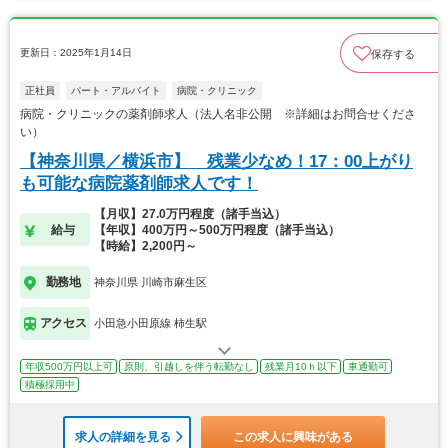
更新日：2025年1月14日
保存する
正社員
パート・アルバイト
病院・クリニック
病院・クリニックの薬剤師求人（法人名非公開 ※詳細はお問合せくださ
い）
【神奈川県／横浜市】 残業少なめ！17：00上がり
も可能な病院薬剤師求人です！
【月収】27.0万円程度（諸手当込）
給与
【年収】400万円～500万円程度（諸手当込）
【時給】2,200円～
勤務地
神奈川県 川崎市麻生区
アクセス
小田急小田原線 柿生駅
年収500万円以上可
原則、引越しを伴う転勤なし
残業月10ｈ以下
車通勤可
積極採用中
求人の詳細を見る
この求人に興味がある