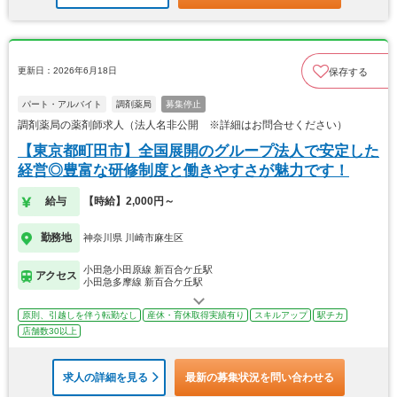
更新日：2026年6月18日
保存する
パート・アルバイト
調剤薬局
募集停止
調剤薬局の薬剤師求人（法人名非公開 ※詳細はお問合せください）
【東京都町田市】全国展開のグループ法人で安定した
経営◎豊富な研修制度と働きやすさが魅力です！
給与
【時給】2,000円～
勤務地
神奈川県 川崎市麻生区
小田急小田原線 新百合ケ丘駅
アクセス
小田急多摩線 新百合ケ丘駅
原則、引越しを伴う転勤なし
産休・育休取得実績有り
スキルアップ
駅チカ
店舗数30以上
求人の詳細を見る
最新の募集状況を問い合わせる