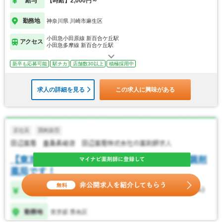
給与
【時給】2,000円～
勤務地
神奈川県 川崎市麻生区
小田急小田原線 新百合ケ丘駅
アクセス
小田急多摩線 新百合ケ丘駅
新卒も応募可能
駅チカ
店舗数30以上
積極採用中
求人の詳細を見る
この求人に興味がある