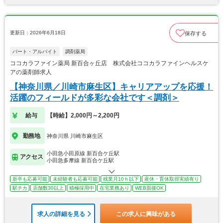
更新日：2026年6月18日
保存する
パート・アルバイト
調剤薬局
ココカラファイン薬局 新百合ヶ丘店 株式会社ココカラファインヘルスケ
アの薬剤師求人
【神奈川県／川崎市麻生区】キャリアアップを応援！
活躍のフィールドが多彩な会社です＜調剤＞
給与
【時給】2,000円～2,200円
勤務地
神奈川県 川崎市麻生区
小田急小田原線 新百合ケ丘駅
アクセス
小田急多摩線 新百合ケ丘駅
新卒も応募可能
未経験者も応募可能
残業月10ｈ以下
産休・育休取得実績有り
駅チカ
店舗数30以上
積極採用中
在宅業務あり
WEB面接OK
求人の詳細を見る
この求人に興味がある