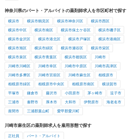
神奈川県のパート・アルバイトの薬剤師求人を市区町村で探す
横浜市
横浜市鶴見区
横浜市神奈川区
横浜市西区
横浜市中区
横浜市南区
横浜市保土ケ谷区
横浜市磯子区
横浜市金沢区
横浜市港北区
横浜市戸塚区
横浜市港南区
横浜市旭区
横浜市緑区
横浜市瀬谷区
横浜市栄区
横浜市泉区
横浜市青葉区
横浜市都筑区
川崎市
川崎市川崎区
川崎市幸区
川崎市中原区
川崎市高津区
川崎市多摩区
川崎市宮前区
川崎市麻生区
相模原市
相模原市緑区
相模原市中央区
相模原市南区
横須賀市
平塚市
鎌倉市
藤沢市
小田原市
茅ヶ崎市
逗子市
三浦市
秦野市
厚木市
大和市
伊勢原市
海老名市
座間市
三浦郡葉山町
愛甲郡愛川町
川崎市麻生区の薬剤師求人を雇用形態で探す
正社員
パート・アルバイト