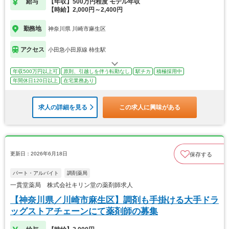
給与
【年収】500万円程度 モデル年収
【時給】2,000円～2,400円
勤務地
神奈川県 川崎市麻生区
アクセス
小田急小田原線 柿生駅
年収500万円以上可
原則、引越しを伴う転勤なし
駅チカ
積極採用中
年間休日120日以上
在宅業務あり
求人の詳細を見る
この求人に興味がある
更新日：2026年6月18日
保存する
パート・アルバイト
調剤薬局
一貫堂薬局 株式会社キリン堂の薬剤師求人
【神奈川県／川崎市麻生区】調剤も手掛ける大手ドラ
ッグストアチェーンにて薬剤師の募集