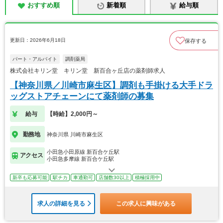
おすすめ順
新着順
給与順
更新日：2026年6月18日
保存する
パート・アルバイト
調剤薬局
株式会社キリン堂 キリン堂 新百合ヶ丘店の薬剤師求人
【神奈川県／川崎市麻生区】調剤も手掛ける大手ドラ
ッグストアチェーンにて薬剤師の募集
給与
【時給】2,000円～
勤務地
神奈川県 川崎市麻生区
小田急小田原線 新百合ケ丘駅
アクセス
小田急多摩線 新百合ケ丘駅
新卒も応募可能
駅チカ
車通勤可
店舗数30以上
積極採用中
求人の詳細を見る
この求人に興味がある