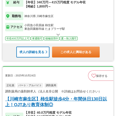
給与
【年収】340万円～415万円程度 モデル年収
【時給】1,800円～
勤務地
神奈川県 川崎市麻生区
小田急小田原線 柿生駅
アクセス
東急田園都市線 たまプラーザ駅
年収400万円以上可
車通勤可
積極採用中
夏～秋入職可
求人の詳細を見る
この求人に興味がある
更新日：2025年10月24日
保存する
正社員
パート・アルバイト
調剤薬局
調剤薬局の薬剤師求人（法人名非公開 ※詳細はお問合せください）
【川崎市麻生区】柿生駅徒歩4分・年間休日130日以
上！OJTあり教育体制◎
【月収】40.0万円程度 モデル年収