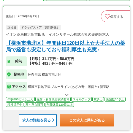
更新日：2026年6月19日
保存する
正社員
ドラッグストア（調剤併設）
イオン薬局横浜新吉田店 イオンリテール株式会社の薬剤師求人
【横浜市港北区】年間休日120日以上☆大手法人の薬
局で経営も安定しており福利厚生も充実♪
【月収】31.1万円～58.0万円
給与
【年収】492万円～846万円
勤務地
神奈川県 横浜市港北区
アクセス
横浜市営地下鉄ブルーライン(あざみ野－湘南台) 新羽駅
年収800万円以上可
産休・育休取得実績有り
スキルアップ
駅チカ
店舗数30以上
積極採用中
夏～秋入職可
年間休日120日以上
求人の詳細を見る
この求人に興味がある