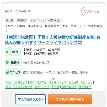
更新日：2026年6月18日
保存する
正社員
調剤薬局
ドラッグストア（調剤併設）
クリエイト薬局 横浜新羽店 株式会社クリエイトエス・ディーの薬剤師求
人
【横浜市港北区】子育て支援制度や研修制度充実♪お
休みが取りやすくワークライフバランス◎
【月収】34.5万円～50.0万円
給与
【年収】510万円～650万円
勤務地
神奈川県 横浜市港北区
アクセス
横浜市営地下鉄ブルーライン(あざみ野－湘南台) 新羽駅
年収650万円以上可
新卒も応募可能
残業月10ｈ以下
住宅補助（手当）あり
産休・育休取得実績有り
スキルアップ
駅チカ
店舗数30以上
積極採用中
求人の詳細を見る
この求人に興味がある