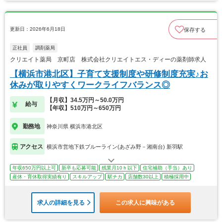
更新日：2026年6月18日
保存する
正社員
調剤薬局
クリエイト薬局 京町店 株式会社クリエイトエス・ディーの薬剤師求人
【横浜市港北区】子育て支援制度や研修制度充実♪お
休みが取りやすくワークライフバランス◎
【月収】34.5万円～50.0万円
給与
【年収】510万円～650万円
勤務地
神奈川県 横浜市港北区
アクセス
横浜市営地下鉄ブルーライン(あざみ野－湘南台) 新羽駅
年収650万円以上可
新卒も応募可能
残業月10ｈ以下
住宅補助（手当）あり
産休・育休取得実績有り
スキルアップ
駅チカ
店舗数30以上
積極採用中
求人の詳細を見る
この求人に興味がある