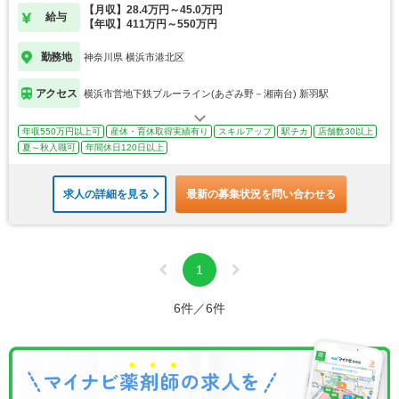
【月収】28.4万円～45.0万円
給与
【年収】411万円～550万円
勤務地
神奈川県 横浜市港北区
アクセス
横浜市営地下鉄ブルーライン(あざみ野－湘南台) 新羽駅
年収550万円以上可
産休・育休取得実績有り
スキルアップ
駅チカ
店舗数30以上
夏～秋入職可
年間休日120日以上
求人の詳細を見る
最新の募集状況を問い合わせる
1
6件／6件