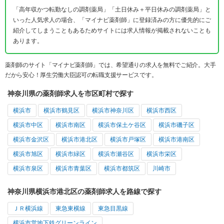
「高年収かつ転勤なしの調剤薬局」「土日休み＋平日休みの調剤薬局」と
いった人気求人の場合、「マイナビ薬剤師」に登録済みの方に優先的にご
紹介してしまうこともあるためサイトには求人情報が掲載されないことも
あります。
薬剤師のサイト「マイナビ薬剤師」では、希望通りの求人を無料でご紹介。大手
だから安心！厚生労働大臣認可の転職支援サービスです。
神奈川県の薬剤師求人を市区町村で探す
横浜市
横浜市鶴見区
横浜市神奈川区
横浜市西区
横浜市中区
横浜市南区
横浜市保土ケ谷区
横浜市磯子区
横浜市金沢区
横浜市港北区
横浜市戸塚区
横浜市港南区
横浜市旭区
横浜市緑区
横浜市瀬谷区
横浜市栄区
横浜市泉区
横浜市青葉区
横浜市都筑区
川崎市
神奈川県横浜市港北区の薬剤師求人を路線で探す
ＪＲ横浜線
東急東横線
東急目黒線
横浜市営地下鉄グリーンライン