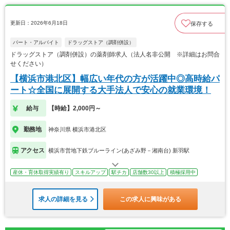
更新日：2026年6月18日
保存する
パート・アルバイト
ドラッグストア（調剤併設）
ドラッグストア（調剤併設）の薬剤師求人（法人名非公開 ※詳細はお問合
せください）
【横浜市港北区】幅広い年代の方が活躍中◎高時給パ
ート☆全国に展開する大手法人で安心の就業環境！
給与
【時給】2,000円～
勤務地
神奈川県 横浜市港北区
アクセス
横浜市営地下鉄ブルーライン(あざみ野－湘南台) 新羽駅
産休・育休取得実績有り
スキルアップ
駅チカ
店舗数30以上
積極採用中
求人の詳細を見る
この求人に興味がある