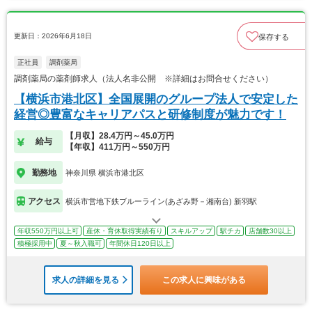
更新日：2026年6月18日
保存する
正社員
調剤薬局
調剤薬局の薬剤師求人（法人名非公開 ※詳細はお問合せください）
【横浜市港北区】全国展開のグループ法人で安定した
経営◎豊富なキャリアパスと研修制度が魅力です！
【月収】28.4万円～45.0万円
給与
【年収】411万円～550万円
勤務地
神奈川県 横浜市港北区
アクセス
横浜市営地下鉄ブルーライン(あざみ野－湘南台) 新羽駅
年収550万円以上可
産休・育休取得実績有り
スキルアップ
駅チカ
店舗数30以上
積極採用中
夏～秋入職可
年間休日120日以上
求人の詳細を見る
この求人に興味がある