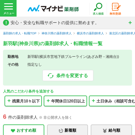
!
安心・安全な転職サポートの提供に努めます。
薬剤師の求人・転職TOP
神奈川県の薬剤師求人
横浜市の薬剤師求人
港北区の薬剤師求
新羽駅(神奈川県)の薬剤師求人・転職情報一覧
勤務地
新羽駅(横浜市営地下鉄ブルーライン(あざみ野－湘南台))
その他
指定なし
条件を変更する
人気のこだわり条件を追加する
残業月10ｈ以下
年間休日120日以上
土日休み（相談可含
6
件の薬剤師求人
※ 非公開求人を除く
おすすめ順
新着順
給与順