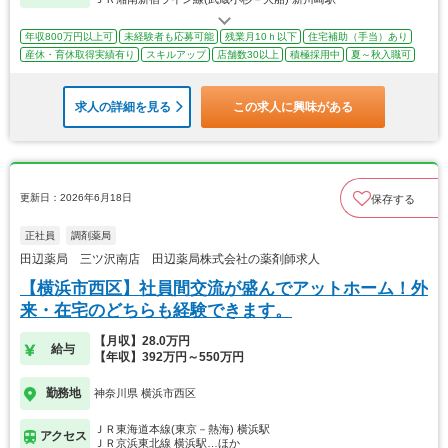
年収800万円以上可
未経験者も応募可能
残業月10ｈ以下
住宅補助（手当）あり
産休・育休取得実績有り
スキルアップ
店舗数30以上
積極採用中
夏～秋入職可
求人の詳細を見る
この求人に興味がある
更新日：2026年6月18日
保存する
正社員
調剤薬局
田辺薬局 三ツ沢南店 田辺薬局株式会社の薬剤師求人
【横浜市西区】社員間交流が盛んでアットホーム！外
来・在宅のどちらも経験できます。
【月収】28.0万円
給与
【年収】392万円～550万円
勤務地
神奈川県 横浜市西区
ＪＲ東海道本線(東京－熱海) 横浜駅
アクセス
ＪＲ京浜東北線 横浜駅…ほか