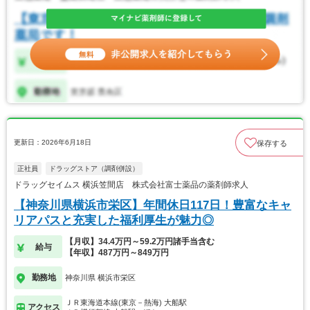
更新日：2026年6月18日
保存する
正社員
ドラッグストア（調剤併設）
ドラッグセイムス 横浜笠間店 株式会社富士薬品の薬剤師求人
【神奈川県横浜市栄区】年間休日117日！豊富なキャ
リアパスと充実した福利厚生が魅力◎
【月収】34.4万円～59.2万円諸手当含む
給与
【年収】487万円～849万円
勤務地
神奈川県 横浜市栄区
ＪＲ東海道本線(東京－熱海) 大船駅
アクセス