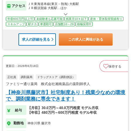
ＪＲ東海道本線(東京－熱海) 大船駅
アクセス
ＪＲ横須賀線 大船駅…ほか
年収600万円以上可
未経験者も応募可能
残業月10ｈ以下
産休・育休取得実績有り
スキルアップ
駅チカ
車通勤可
店舗数10～29
積極採用中
求人の詳細を見る
この求人に興味がある
更新日：2026年6月18日
保存する
正社員
調剤薬局
ドラッグストア（調剤併設）
ファミリー通り薬局 株式会社湘南薬品の薬剤師求人
【神奈川県藤沢市】社宅制度あり！残業少なめの環境
で、調剤業務に専念できます！
【月収】30.0万円～40.0万円程度 モデル月収
給与
【年収】480万円～600万円程度 モデル年収
勤務地
神奈川県 藤沢市