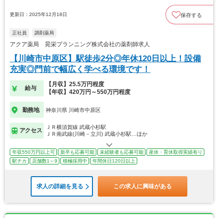
更新日：2025年12月18日
保存する
正社員
調剤薬局
アクア薬局 晃栄プランニング株式会社の薬剤師求人
【川崎市中原区】駅徒歩2分◎年休120日以上！設備
充実◎門前で幅広く学べる環境です！
【月収】25.5万円程度
給与
【年収】420万円～550万円程度
勤務地
神奈川県 川崎市中原区
ＪＲ横須賀線 武蔵小杉駅
アクセス
ＪＲ南武線(川崎－立川) 武蔵小杉駅…ほか
年収550万円以上可
新卒も応募可能
未経験者も応募可能
産休・育休取得実績有り
駅チカ
店舗数1～9
積極採用中
年間休日120日以上
求人の詳細を見る
この求人に興味がある