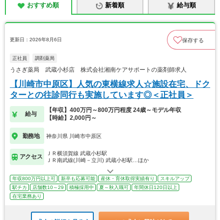
おすすめ順
新着順
給与順
更新日：2026年8月6日
保存する
正社員
調剤薬局
うさぎ薬局 武蔵小杉店 株式会社湘南ケアサポートの薬剤師求人
【川崎市中原区】人気の東横線求人☆施設在宅、ドク
ターとの往診同行も実施しています◎＜正社員＞
【年収】400万円～800万円程度 24歳～モデル年収
給与
【時給】2,000円～
勤務地
神奈川県 川崎市中原区
ＪＲ横須賀線 武蔵小杉駅
アクセス
ＪＲ南武線(川崎－立川) 武蔵小杉駅…ほか
年収800万円以上可
新卒も応募可能
産休・育休取得実績有り
スキルアップ
駅チカ
店舗数10～29
積極採用中
夏～秋入職可
年間休日120日以上
在宅業務あり