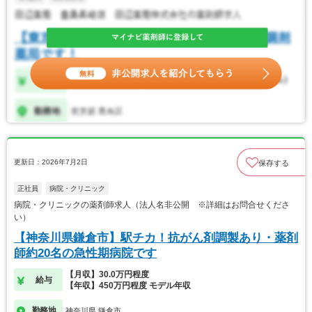
更新日：2026年7月2日
保存する
正社員
病院・クリニック
病院・クリニックの薬剤師求人（法人名非公開 ※詳細はお問合せくださ
い）
【神奈川県鎌倉市】駅チカ！抗がん剤調製あり・薬剤
師約20名の急性期病院です
【月収】30.0万円程度
給与
【年収】450万円程度 モデル年収
勤務地
神奈川県 鎌倉市