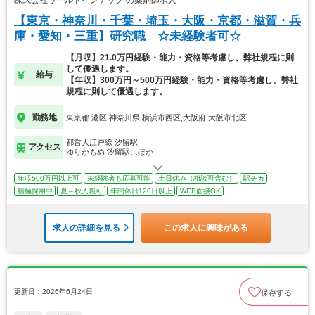
株式会社ワールドインテック の薬剤師求人
【東京・神奈川・千葉・埼玉・大阪・京都・滋賀・兵
庫・愛知・三重】研究職 ☆未経験者可☆
【月収】21.0万円経験・能力・資格等考慮し、弊社規程に則
して優遇します。
給与
【年収】300万円～500万円経験・能力・資格等考慮し、弊社
規程に則して優遇します。
勤務地
東京都 港区,神奈川県 横浜市西区,大阪府 大阪市北区
都営大江戸線 汐留駅
アクセス
ゆりかもめ 汐留駅…ほか
年収500万円以上可
未経験者も応募可能
土日休み（相談可含む）
駅チカ
積極採用中
夏～秋入職可
年間休日120日以上
WEB面接OK
求人の詳細を見る
この求人に興味がある
更新日：2026年6月24日
保存する