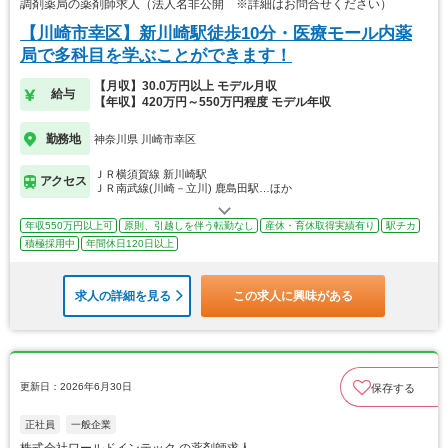
調剤薬局の薬剤師求人（法人名非公開 ※詳細はお問合せください）
【川崎市幸区】新川崎駅徒歩10分・医療モール内薬
局で多科目を学ぶことができます！
【月収】30.0万円以上 モデル月収
給与
【年収】420万円～550万円程度 モデル年収
勤務地
神奈川県 川崎市幸区
ＪＲ横須賀線 新川崎駅
アクセス
ＪＲ南武線(川崎－立川) 鹿島田駅…ほか
年収550万円以上可
原則、引越しを伴う転勤なし
産休・育休取得実績有り
駅チカ
積極採用中
年間休日120日以上
求人の詳細を見る
この求人に興味がある
更新日：2026年6月30日
保存する
正社員
一般企業