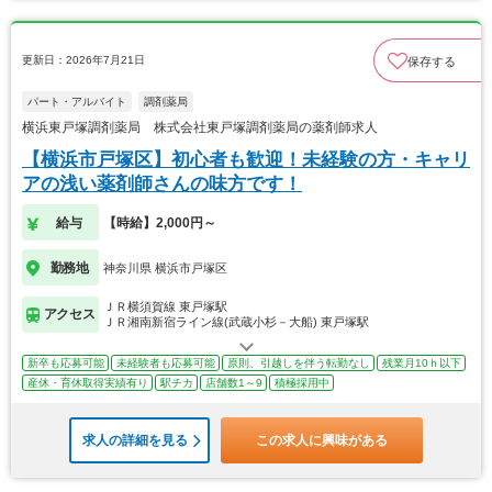
更新日：2026年7月21日
保存する
パート・アルバイト
調剤薬局
横浜東戸塚調剤薬局 株式会社東戸塚調剤薬局の薬剤師求人
【横浜市戸塚区】初心者も歓迎！未経験の方・キャリ
アの浅い薬剤師さんの味方です！
給与
【時給】2,000円～
勤務地
神奈川県 横浜市戸塚区
ＪＲ横須賀線 東戸塚駅
アクセス
ＪＲ湘南新宿ライン線(武蔵小杉－大船) 東戸塚駅
新卒も応募可能
未経験者も応募可能
原則、引越しを伴う転勤なし
残業月10ｈ以下
産休・育休取得実績有り
駅チカ
店舗数1～9
積極採用中
求人の詳細を見る
この求人に興味がある