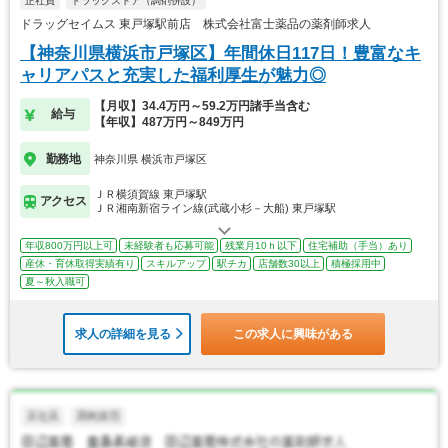
正社員
ドラッグストア（調剤併設）
ドラッグセイムス 東戸塚駅前店 株式会社富士薬品の薬剤師求人
【神奈川県横浜市戸塚区】年間休日117日！豊富なキ
ャリアパスと充実した福利厚生が魅力◎
【月収】34.4万円～59.2万円諸手当含む
給与
【年収】487万円～849万円
勤務地
神奈川県 横浜市戸塚区
ＪＲ横須賀線 東戸塚駅
アクセス
ＪＲ湘南新宿ライン線(武蔵小杉－大船) 東戸塚駅
年収800万円以上可
未経験者も応募可能
残業月10ｈ以下
住宅補助（手当）あり
産休・育休取得実績有り
スキルアップ
駅チカ
店舗数30以上
積極採用中
夏～秋入職可
求人の詳細を見る
この求人に興味がある