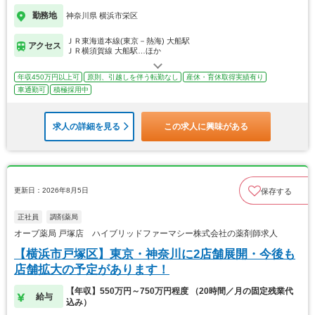
勤務地
神奈川県 横浜市栄区
ＪＲ東海道本線(東京－熱海) 大船駅
アクセス
ＪＲ横須賀線 大船駅…ほか
年収450万円以上可
原則、引越しを伴う転勤なし
産休・育休取得実績有り
車通勤可
積極採用中
求人の詳細を見る
この求人に興味がある
更新日：2026年8月5日
保存する
正社員
調剤薬局
オーブ薬局 戸塚店 ハイブリッドファーマシー株式会社の薬剤師求人
【横浜市戸塚区】東京・神奈川に2店舗展開・今後も
店舗拡大の予定があります！
【年収】550万円～750万円程度 （20時間／月の固定残業代
給与
込み）