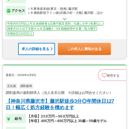
ＪＲ東海道本線(東京－熱海) 藤沢駅
アクセス
ＪＲ湘南新宿ライン線(武蔵小杉－大船) 藤沢駅…ほか
年収600万円以上可
未経験者も応募可能
原則、引越しを伴う転勤なし
残業月10ｈ以下
駅チカ
店舗数1～9
積極採用中
夏～秋入職可
年間休日120日以上
求人の詳細を見る
この求人に興味がある
更新日：2026年4月8日
保存する
正社員
調剤薬局
調剤薬局の薬剤師求人（法人名非公開 ※詳細はお問合せください）
【神奈川県藤沢市】藤沢駅徒歩3分◎年間休日127
日！幅広く処方経験を積めます
【月収】23.0万円～50.0万円以上
給与
【年収】400万円～600万円以上 30歳～59歳モデル