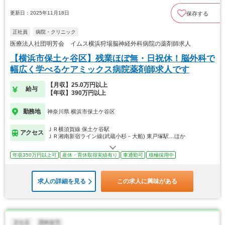
更新日：2025年11月18日
保存する
正社員
病院・クリニック
医療法人社団明芳会 イムス横浜狩場脳神経外科病院の薬剤師求人
【横浜市保土ヶ谷区】残業ほぼ無・日祝休！脳外科で
幅広く学べるケアミックス病院薬剤師求人です
【月収】25.0万円以上
給与
【年収】390万円以上
勤務地
神奈川県 横浜市保土ケ谷区
ＪＲ横須賀線 保土ケ谷駅
アクセス
ＪＲ湘南新宿ライン線(武蔵小杉－大船) 東戸塚駅…ほか
年収350万円以上可
産休・育休取得実績有り
車通勤可
積極採用中
求人の詳細を見る
この求人に興味がある