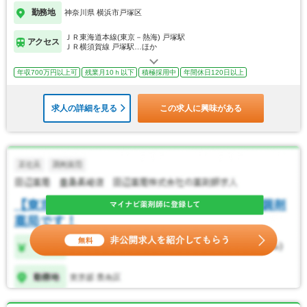
勤務地
神奈川県 横浜市戸塚区
ＪＲ東海道本線(東京－熱海) 戸塚駅
アクセス
ＪＲ横須賀線 戸塚駅…ほか
年収700万円以上可
残業月10ｈ以下
積極採用中
年間休日120日以上
求人の詳細を見る
この求人に興味がある