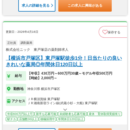
求人の詳細を見る
この求人に興味がある
更新日：2026年4月16日
保存する
正社員
調剤薬局
株式会社ニック 東戸塚店の薬剤師求人
【横浜市戸塚区】東戸塚駅徒歩1分！日当たりの良い
きれいな薬局◎年間休日120日以上
【年収】430万円～600万円30歳～モデル年収500万円
給与
【時給】2,000円～
勤務地
神奈川県 横浜市戸塚区
ＪＲ横須賀線 東戸塚駅
アクセス
ＪＲ湘南新宿ライン線(武蔵小杉－大船) 東戸塚駅
年収600万円以上可
新卒も応募可能
未経験者も応募可能
産休・育休取得実績有り
駅チカ
店舗数30以上
積極採用中
年間休日120日以上