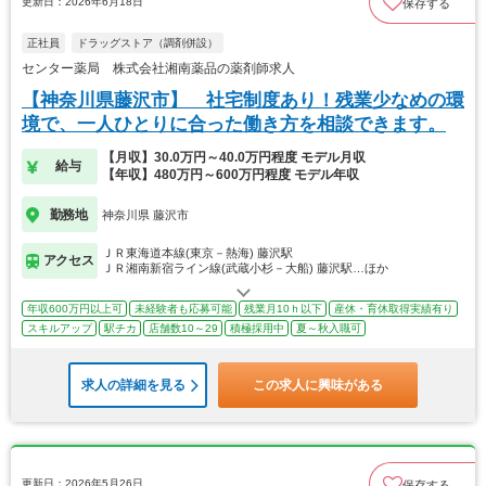
更新日：2026年6月18日
保存する
正社員
ドラッグストア（調剤併設）
センター薬局 株式会社湘南薬品の薬剤師求人
【神奈川県藤沢市】 社宅制度あり！残業少なめの環
境で、一人ひとりに合った働き方を相談できます。
【月収】30.0万円～40.0万円程度 モデル月収
給与
【年収】480万円～600万円程度 モデル年収
勤務地
神奈川県 藤沢市
ＪＲ東海道本線(東京－熱海) 藤沢駅
アクセス
ＪＲ湘南新宿ライン線(武蔵小杉－大船) 藤沢駅…ほか
年収600万円以上可
未経験者も応募可能
残業月10ｈ以下
産休・育休取得実績有り
スキルアップ
駅チカ
店舗数10～29
積極採用中
夏～秋入職可
求人の詳細を見る
この求人に興味がある
更新日：2026年5月26日
保存する