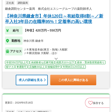
正社員
調剤薬局
鎌倉調剤センター薬局 株式会社エスシーグループの薬剤師求人
【神奈川県鎌倉市】年休120日～有給取得8割～／新
卒入社3年目の在職率95%！定着率の高い環境
給与
【年収】420万円～550万円
勤務地
神奈川県 鎌倉市
ＪＲ東海道本線(東京－熱海) 大船駅
アクセス
ＪＲ横須賀線 大船駅…ほか
年収550万円以上可
未経験者も応募可能
残業月10ｈ以下
産休・育休取得実績有り
駅チカ
車通勤可
店舗数30以上
積極採用中
年間休日120日以上
求人の詳細を見る
この求人に興味がある
更新日：2026年6月18日
保存する