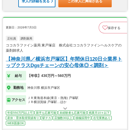
求人の詳細を見る
この求人に興味がある
更新日：2026年7月3日
保存する
正社員
調剤薬局
ココカラファイン薬局 東戸塚店 株式会社ココカラファインヘルスケアの
薬剤師求人
【神奈川県／横浜市戸塚区】年間休日120日☆業界ト
ップクラスDgsチェーンの安心母体◎＜調剤＞
給与
【年収】430万円～560万円
勤務地
神奈川県 横浜市戸塚区
ＪＲ東海道本線(東京－熱海) 戸塚駅
アクセス
ＪＲ横須賀線 戸塚駅…ほか
年収550万円以上可
新卒も応募可能
未経験者も応募可能
残業月10ｈ以下
産休・育休取得実績有り
駅チカ
店舗数30以上
積極採用中
在宅業務あり
WEB面接OK