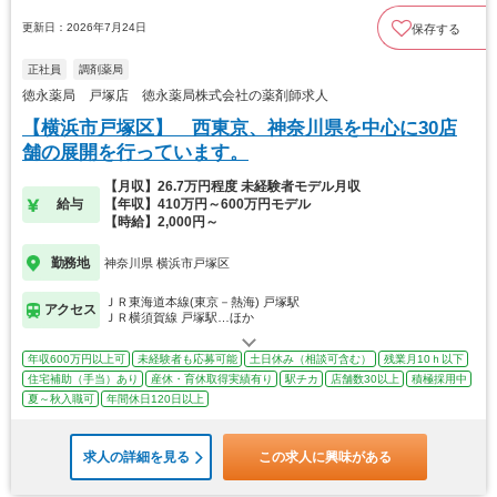
更新日：2026年7月24日
保存する
正社員
調剤薬局
徳永薬局 戸塚店 徳永薬局株式会社の薬剤師求人
【横浜市戸塚区】 西東京、神奈川県を中心に30店
舗の展開を行っています。
【月収】26.7万円程度 未経験者モデル月収
給与
【年収】410万円～600万円モデル
【時給】2,000円～
勤務地
神奈川県 横浜市戸塚区
ＪＲ東海道本線(東京－熱海) 戸塚駅
アクセス
ＪＲ横須賀線 戸塚駅…ほか
年収600万円以上可
未経験者も応募可能
土日休み（相談可含む）
残業月10ｈ以下
住宅補助（手当）あり
産休・育休取得実績有り
駅チカ
店舗数30以上
積極採用中
夏～秋入職可
年間休日120日以上
求人の詳細を見る
この求人に興味がある