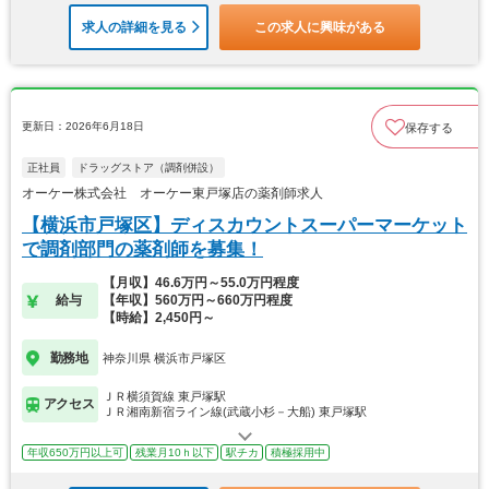
求人の詳細を見る
この求人に興味がある
更新日：2026年6月18日
保存する
正社員
ドラッグストア（調剤併設）
オーケー株式会社 オーケー東戸塚店の薬剤師求人
【横浜市戸塚区】ディスカウントスーパーマーケット
で調剤部門の薬剤師を募集！
【月収】46.6万円～55.0万円程度
給与
【年収】560万円～660万円程度
【時給】2,450円～
勤務地
神奈川県 横浜市戸塚区
ＪＲ横須賀線 東戸塚駅
アクセス
ＪＲ湘南新宿ライン線(武蔵小杉－大船) 東戸塚駅
年収650万円以上可
残業月10ｈ以下
駅チカ
積極採用中