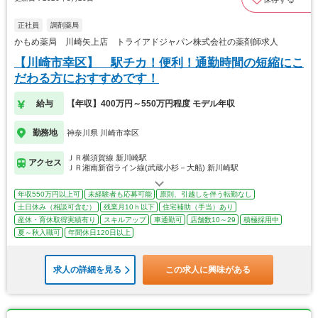
正社員
調剤薬局
かもめ薬局 川崎矢上店 トライアドジャパン株式会社の薬剤師求人
【川崎市幸区】 駅チカ！便利！通勤時間の短縮にこ
だわる方におすすめです！
給与
【年収】400万円～550万円程度 モデル年収
勤務地
神奈川県 川崎市幸区
ＪＲ横須賀線 新川崎駅
アクセス
ＪＲ湘南新宿ライン線(武蔵小杉－大船) 新川崎駅
年収550万円以上可
未経験者も応募可能
原則、引越しを伴う転勤なし
土日休み（相談可含む）
残業月10ｈ以下
住宅補助（手当）あり
産休・育休取得実績有り
スキルアップ
車通勤可
店舗数10～29
積極採用中
夏～秋入職可
年間休日120日以上
求人の詳細を見る
この求人に興味がある