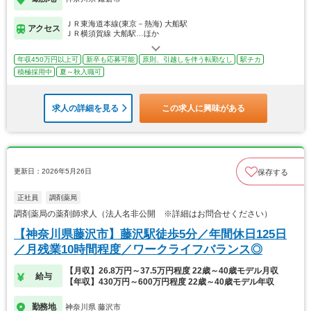
ＪＲ東海道本線(東京－熱海) 大船駅
アクセス
ＪＲ横須賀線 大船駅…ほか
年収450万円以上可
新卒も応募可能
原則、引越しを伴う転勤なし
駅チカ
積極採用中
夏～秋入職可
求人の詳細を見る
この求人に興味がある
更新日：2026年5月26日
保存する
正社員
調剤薬局
調剤薬局の薬剤師求人（法人名非公開 ※詳細はお問合せください）
【神奈川県藤沢市】藤沢駅徒歩5分／年間休日125日
／月残業10時間程度／ワークライフバランス◎
【月収】26.8万円～37.5万円程度 22歳～40歳モデル月収
給与
【年収】430万円～600万円程度 22歳～40歳モデル年収
勤務地
神奈川県 藤沢市