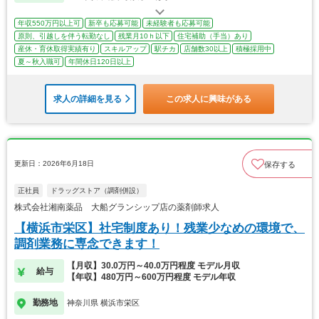
年収550万円以上可
新卒も応募可能
未経験者も応募可能
原則、引越しを伴う転勤なし
残業月10ｈ以下
住宅補助（手当）あり
産休・育休取得実績有り
スキルアップ
駅チカ
店舗数30以上
積極採用中
夏～秋入職可
年間休日120日以上
求人の詳細を見る
この求人に興味がある
更新日：2026年6月18日
保存する
正社員
ドラッグストア（調剤併設）
株式会社湘南薬品 大船グランシップ店の薬剤師求人
【横浜市栄区】社宅制度あり！残業少なめの環境で、
調剤業務に専念できます！
【月収】30.0万円～40.0万円程度 モデル月収
給与
【年収】480万円～600万円程度 モデル年収
勤務地
神奈川県 横浜市栄区