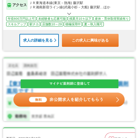
ＪＲ東海道本線(東京－熱海) 藤沢駅
アクセス
ＪＲ湘南新宿ライン線(武蔵小杉－大船) 藤沢駅…ほか
年収600万円以上可
未経験者も応募可能
残業月10ｈ以下
産休・育休取得実績有り
スキルアップ
駅チカ
店舗数10～29
積極採用中
夏～秋入職可
求人の詳細を見る
この求人に興味がある