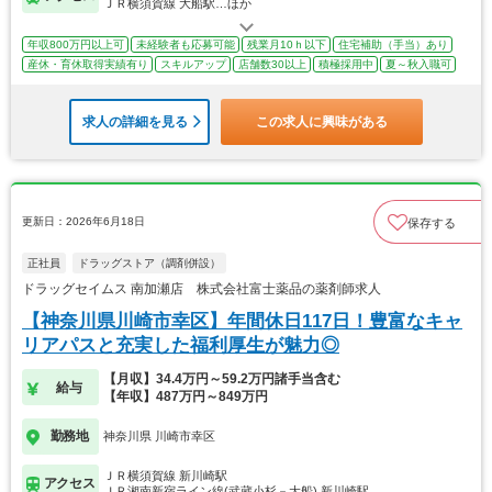
ＪＲ横須賀線 大船駅…ほか
年収800万円以上可
未経験者も応募可能
残業月10ｈ以下
住宅補助（手当）あり
産休・育休取得実績有り
スキルアップ
店舗数30以上
積極採用中
夏～秋入職可
求人の詳細を見る
この求人に興味がある
更新日：2026年6月18日
保存する
正社員
ドラッグストア（調剤併設）
ドラッグセイムス 南加瀬店 株式会社富士薬品の薬剤師求人
【神奈川県川崎市幸区】年間休日117日！豊富なキャ
リアパスと充実した福利厚生が魅力◎
【月収】34.4万円～59.2万円諸手当含む
給与
【年収】487万円～849万円
勤務地
神奈川県 川崎市幸区
ＪＲ横須賀線 新川崎駅
アクセス
ＪＲ湘南新宿ライン線(武蔵小杉－大船) 新川崎駅