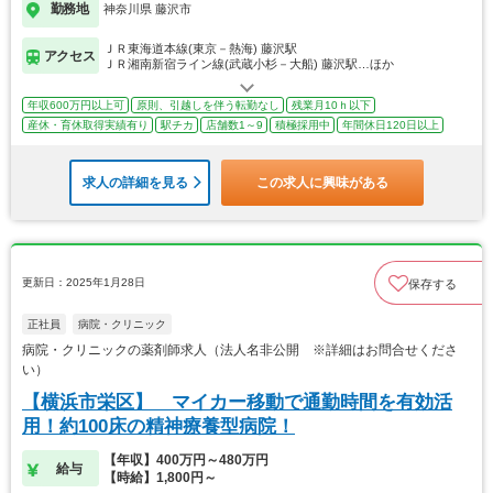
勤務地
神奈川県 藤沢市
ＪＲ東海道本線(東京－熱海) 藤沢駅
アクセス
ＪＲ湘南新宿ライン線(武蔵小杉－大船) 藤沢駅…ほか
年収600万円以上可
原則、引越しを伴う転勤なし
残業月10ｈ以下
産休・育休取得実績有り
駅チカ
店舗数1～9
積極採用中
年間休日120日以上
求人の詳細を見る
この求人に興味がある
更新日：2025年1月28日
保存する
正社員
病院・クリニック
病院・クリニックの薬剤師求人（法人名非公開 ※詳細はお問合せくださ
い）
【横浜市栄区】 マイカー移動で通勤時間を有効活
用！約100床の精神療養型病院！
【年収】400万円～480万円
給与
【時給】1,800円～