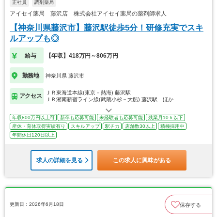
正社員
調剤薬局
アイセイ薬局 藤沢店 株式会社アイセイ薬局の薬剤師求人
【神奈川県藤沢市】藤沢駅徒歩5分！研修充実でスキ
ルアップも◎
給与
【年収】418万円～806万円
勤務地
神奈川県 藤沢市
ＪＲ東海道本線(東京－熱海) 藤沢駅
アクセス
ＪＲ湘南新宿ライン線(武蔵小杉－大船) 藤沢駅…ほか
年収800万円以上可
新卒も応募可能
未経験者も応募可能
残業月10ｈ以下
産休・育休取得実績有り
スキルアップ
駅チカ
店舗数30以上
積極採用中
年間休日120日以上
求人の詳細を見る
この求人に興味がある
更新日：2026年6月18日
保存する