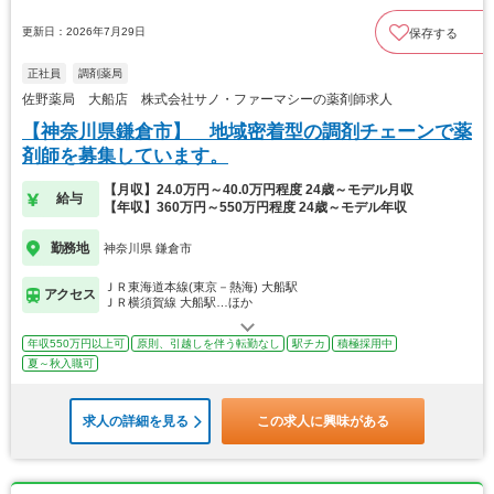
更新日：2026年7月29日
保存する
正社員
調剤薬局
佐野薬局 大船店 株式会社サノ・ファーマシーの薬剤師求人
【神奈川県鎌倉市】 地域密着型の調剤チェーンで薬
剤師を募集しています。
【月収】24.0万円～40.0万円程度 24歳～モデル月収
給与
【年収】360万円～550万円程度 24歳～モデル年収
勤務地
神奈川県 鎌倉市
ＪＲ東海道本線(東京－熱海) 大船駅
アクセス
ＪＲ横須賀線 大船駅…ほか
年収550万円以上可
原則、引越しを伴う転勤なし
駅チカ
積極採用中
夏～秋入職可
求人の詳細を見る
この求人に興味がある