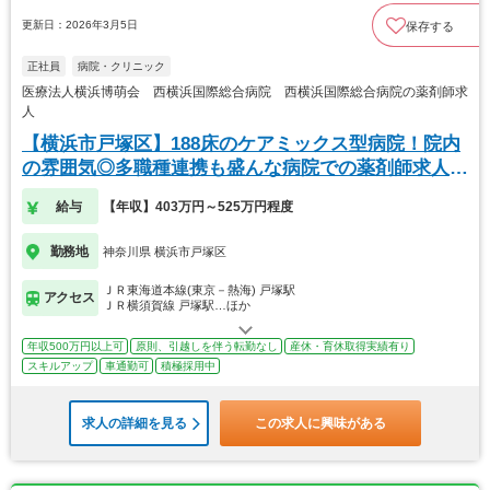
更新日：2026年3月5日
保存する
正社員
病院・クリニック
医療法人横浜博萌会 西横浜国際総合病院 西横浜国際総合病院の薬剤師求
人
【横浜市戸塚区】188床のケアミックス型病院！院内
の雰囲気◎多職種連携も盛んな病院での薬剤師求人で
す
給与
【年収】403万円～525万円程度
勤務地
神奈川県 横浜市戸塚区
ＪＲ東海道本線(東京－熱海) 戸塚駅
アクセス
ＪＲ横須賀線 戸塚駅…ほか
年収500万円以上可
原則、引越しを伴う転勤なし
産休・育休取得実績有り
スキルアップ
車通勤可
積極採用中
求人の詳細を見る
この求人に興味がある