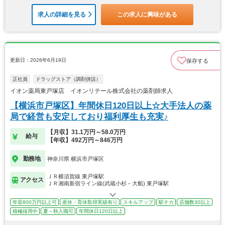
求人の詳細を見る
この求人に興味がある
更新日：2026年6月19日
保存する
正社員
ドラッグストア（調剤併設）
イオン薬局東戸塚店 イオンリテール株式会社の薬剤師求人
【横浜市戸塚区】年間休日120日以上☆大手法人の薬
局で経営も安定しており福利厚生も充実♪
【月収】31.1万円～58.0万円
給与
【年収】492万円～846万円
勤務地
神奈川県 横浜市戸塚区
ＪＲ横須賀線 東戸塚駅
アクセス
ＪＲ湘南新宿ライン線(武蔵小杉－大船) 東戸塚駅
年収800万円以上可
産休・育休取得実績有り
スキルアップ
駅チカ
店舗数30以上
積極採用中
夏～秋入職可
年間休日120日以上