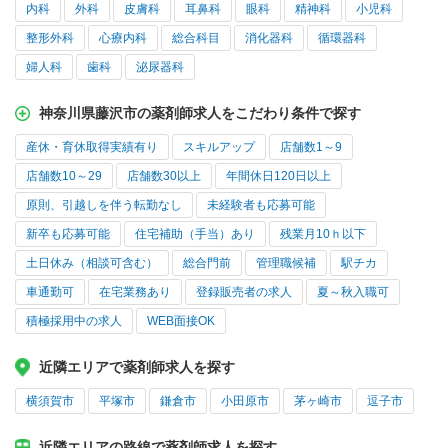
内科
外科
皮膚科
耳鼻科
眼科
精神科
小児科
整形外科
心療内科
総合科目
消化器科
循環器科
婦人科
歯科
泌尿器科
神奈川県藤沢市の薬剤師求人をこだわり条件で探す
産休・育休取得実績有り
スキルアップ
店舗数1～9
店舗数10～29
店舗数30以上
年間休日120日以上
原則、引越しを伴う転勤なし
未経験者も応募可能
新卒も応募可能
住宅補助（手当）あり
残業月10ｈ以下
土日休み（相談可含む）
総合門前
管理職候補
駅チカ
車通勤可
在宅業務あり
登録販売者の求人
夏～秋入職可
積極採用中の求人
WEB面接OK
近隣エリアで薬剤師求人を探す
横須賀市
平塚市
鎌倉市
小田原市
茅ヶ崎市
逗子市
近隣エリアの路線で薬剤師求人を探す