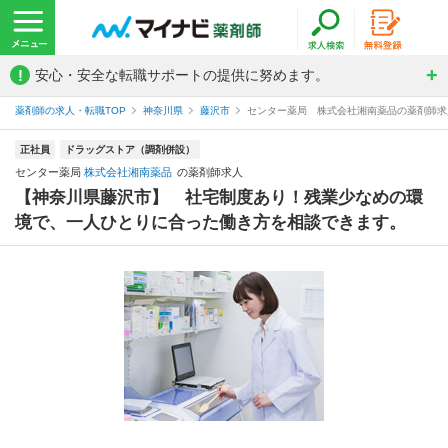
!
安心・安全な転職サポートの提供に努めます。
薬剤師の求人・転職TOP
神奈川県
藤沢市
センター薬局 株式会社湘南薬品の薬剤師求
正社員
ドラッグストア（調剤併設）
センター薬局
株式会社湘南薬品
の薬剤師求人
【神奈川県藤沢市】 社宅制度あり！残業少なめの環
境で、一人ひとりに合った働き方を相談できます。