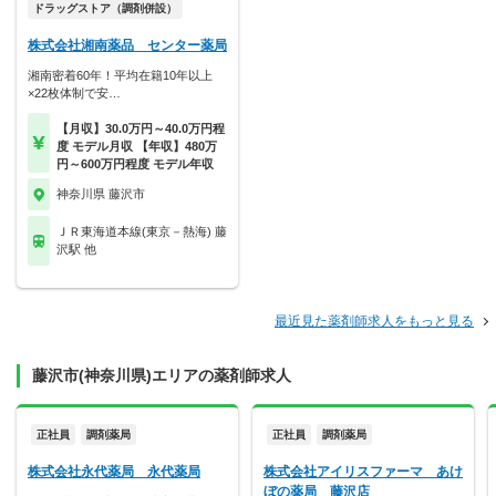
ドラッグストア（調剤併設）
株式会社湘南薬品 センター薬局
湘南密着60年！平均在籍10年以上
×22枚体制で安…
【月収】30.0万円～40.0万円程
度 モデル月収 【年収】480万
円～600万円程度 モデル年収
神奈川県 藤沢市
ＪＲ東海道本線(東京－熱海) 藤
沢駅 他
最近見た薬剤師求人をもっと見る
藤沢市(神奈川県)エリアの薬剤師求人
正社員
調剤薬局
正社員
調剤薬局
株式会社永代薬局 永代薬局
株式会社アイリスファーマ あけ
ぼの薬局 藤沢店