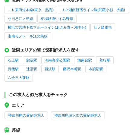
ＪＲ東海道本線(東京－熱海)
ＪＲ湘南新宿ライン線(武蔵小杉－大船)
小田急江ノ島線
相模鉄道いずみ野線
横浜市営地下鉄ブルーライン(あざみ野－湘南台)
江ノ島電鉄
湘南モノレール江の島線
近隣エリアの駅で薬剤師求人を探す
石上駅
鵠沼駅
湘南海岸公園駅
湘南台駅
善行駅
長後駅
辻堂駅
藤沢駅
藤沢本町駅
本鵠沼駅
六会日大前駅
この求人と似た求人をチェック
エリア
神奈川県の薬剤師求人
神奈川県藤沢市の薬剤師求人
路線