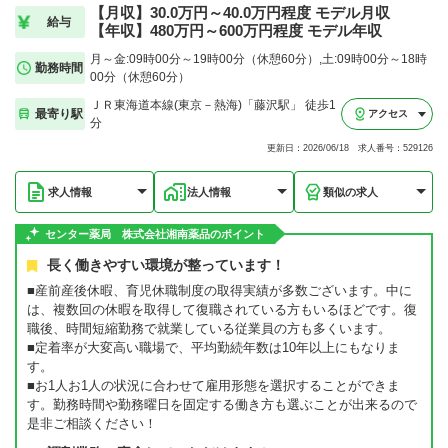
【月収】30.0万円～40.0万円程度 モデル月収
給与
【年収】480万円～600万円程度 モデル年収
月～金:09時00分～19時00分（休憩60分）,土:09時00分～18時
勤務時間
00分（休憩60分）
ＪＲ東海道本線(東京－熱海)「藤沢駅」 徒歩1
最寄り駅
アクセス
分
更新日：2026/06/18 求人番号：529126
求人情報
法人情報
類似の求人
センター薬局 株式会社湘南薬品のポイント
長く働きやすい環境が整っています！
■産前産後休暇、育児休職制度の取得実績が多数ございます。中に
は、複数回の休暇を取得して復職されている方もいるほどです。復
職後、時間短縮勤務で就業している従業員の方も多くいます。
■定着率が大変高い職場で、平均勤続年数は10年以上にもなりま
す。
■お1人お1人の状況に合わせて雇用形態を選択することができま
す。勤務時間や勤務曜日を固定する働き方も選ぶことが出来るので
是非ご相談ください！