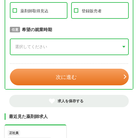
薬剤師取得見込
登録販売者
取得予定年
希望の就業時期
必須
任意
年 3月
次に進む
求人を保存する
最近見た薬剤師求人
正社員