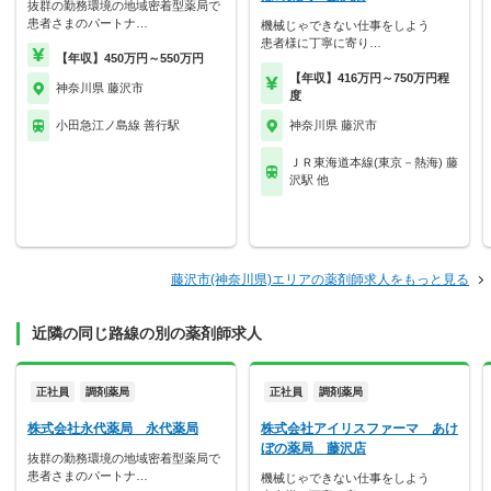
抜群の勤務環境の地域密着型薬局で
患者さまのパートナ…
機械じゃできない仕事をしよう
患者様に丁寧に寄り…
【年収】450万円～550万円
【年収】416万円～750万円程
神奈川県 藤沢市
度
小田急江ノ島線 善行駅
神奈川県 藤沢市
ＪＲ東海道本線(東京－熱海) 藤
沢駅 他
藤沢市(神奈川県)エリアの薬剤師求人をもっと見る
近隣の同じ路線の別の薬剤師求人
正社員
調剤薬局
正社員
調剤薬局
株式会社永代薬局 永代薬局
株式会社アイリスファーマ あけ
ぼの薬局 藤沢店
抜群の勤務環境の地域密着型薬局で
患者さまのパートナ…
機械じゃできない仕事をしよう