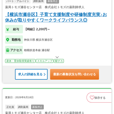
パート・アルバイト
調剤薬局
募集停止
薬局トモズ瀬谷センター店 株式会社トモズの薬剤師求人
【横浜市瀬谷区】子育て支援制度や研修制度充実♪お
休みが取りやすくワークライフバランス◎
給与
【時給】2,200円～
勤務地
神奈川県 横浜市瀬谷区
アクセス
相模鉄道本線 瀬谷駅
産休・育休取得実績有り
スキルアップ
駅チカ
求人の詳細を見る
最新の募集状況を問い合わせる
更新日：2026年6月18日
保存する
正社員
調剤薬局
募集停止
薬局トモズ瀬谷センター店 株式会社トモズの薬剤師求人