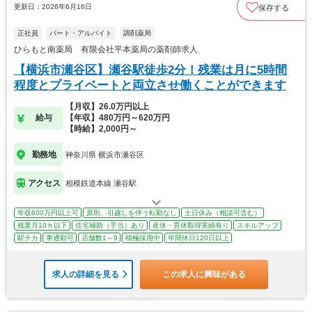
更新日：2026年6月16日
保存する
正社員
パート・アルバイト
調剤薬局
ひらもと南薬局 有限会社平本薬局の薬剤師求人
【横浜市瀬谷区】瀬谷駅徒歩2分！残業は月に5時間
程度とプライベートと両立させ働くことができます
【月収】26.0万円以上
給与
【年収】480万円～620万円
【時給】2,000円～
勤務地
神奈川県 横浜市瀬谷区
アクセス
相模鉄道本線 瀬谷駅
年収600万円以上可
原則、引越しを伴う転勤なし
土日休み（相談可含む）
残業月10ｈ以下
住宅補助（手当）あり
産休・育休取得実績有り
スキルアップ
駅チカ
車通勤可
店舗数1～9
積極採用中
年間休日120日以上
求人の詳細を見る
この求人に興味がある