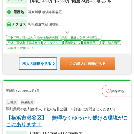
【年収】450万円～550万円程度 24歳～30歳モデル
勤務地
神奈川県 横浜市瀬谷区
アクセス
相模鉄道本線 瀬谷駅
年収550万円以上可
新卒も応募可能
原則、引越しを伴う転勤なし
産休・育休取得実績有り
スキルアップ
店舗数1～9
積極採用中
夏～秋入職可
年間休日120日以上
求人の詳細を見る
この求人に興味がある
更新日：2025年12月4日
保存する
正社員
調剤薬局
調剤薬局の薬剤師求人（法人名非公開 ※詳細はお問合せください）
【横浜市瀬谷区】 無理なくゆったり働ける環境がこ
こにあります！
【月収】31.0万円～33.0万円程度