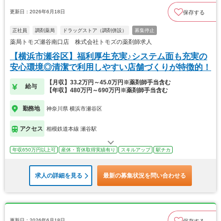
更新日：2026年6月18日
保存する
正社員
調剤薬局
ドラッグストア（調剤併設）
募集停止
薬局トモズ瀬谷南口店 株式会社トモズの薬剤師求人
【横浜市瀬谷区】福利厚生充実♪システム面も充実の
安心環境◎清潔で利用しやすい店舗づくりが特徴的！
【月収】33.2万円～45.0万円※薬剤師手当含む
給与
【年収】480万円～690万円※薬剤師手当含む
勤務地
神奈川県 横浜市瀬谷区
アクセス
相模鉄道本線 瀬谷駅
年収650万円以上可
産休・育休取得実績有り
スキルアップ
駅チカ
求人の詳細を見る
最新の募集状況を問い合わせる
更新日：2026年6月18日