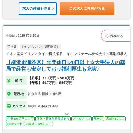
求人の詳細を見る
この求人に興味がある
更新日：2026年6月19日
保存する
正社員
ドラッグストア（調剤併設）
イオン薬局イオンスタイル横浜瀬谷 イオンリテール株式会社の薬剤師求人
【横浜市瀬谷区】年間休日120日以上☆大手法人の薬
局で経営も安定しており福利厚生も充実♪
【月収】31.1万円～58.0万円
給与
【年収】492万円～846万円
勤務地
神奈川県 横浜市瀬谷区
アクセス
相模鉄道本線 瀬谷駅
年収800万円以上可
産休・育休取得実績有り
スキルアップ
駅チカ
店舗数30以上
積極採用中
年間休日120日以上