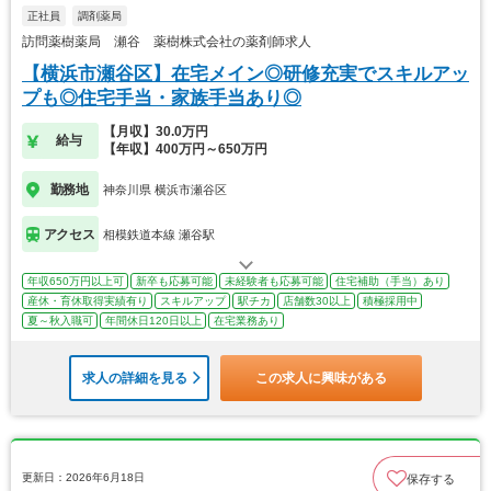
正社員
調剤薬局
訪問薬樹薬局 瀬谷 薬樹株式会社の薬剤師求人
【横浜市瀬谷区】在宅メイン◎研修充実でスキルアッ
プも◎住宅手当・家族手当あり◎
【月収】30.0万円
給与
【年収】400万円～650万円
勤務地
神奈川県 横浜市瀬谷区
アクセス
相模鉄道本線 瀬谷駅
年収650万円以上可
新卒も応募可能
未経験者も応募可能
住宅補助（手当）あり
産休・育休取得実績有り
スキルアップ
駅チカ
店舗数30以上
積極採用中
夏～秋入職可
年間休日120日以上
在宅業務あり
求人の詳細を見る
この求人に興味がある
更新日：2026年6月18日
保存する