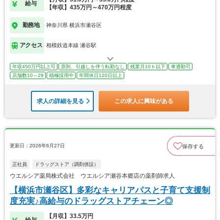
給与
【年収】435万円～470万円程度
勤務地
神奈川県 横浜市瀬谷区
アクセス
相模鉄道本線 瀬谷駅
年収450万円以上可
原則、引越しを伴う転勤なし
残業月10ｈ以下
車通勤可
店舗数10～29
積極採用中
年間休日120日以上
求人の詳細を見る
この求人に興味がある
更新日：2026年6月27日
保存する
正社員
ドラッグストア（調剤併設）
ウエルシア薬局株式会社 ウエルシア瀬谷本郷店の薬剤師求人
【横浜市瀬谷区】多彩なキャリアパスと子育て支援制
度充実♪高給与のドラッグストアチェーン◎
【月収】33.5万円
給与