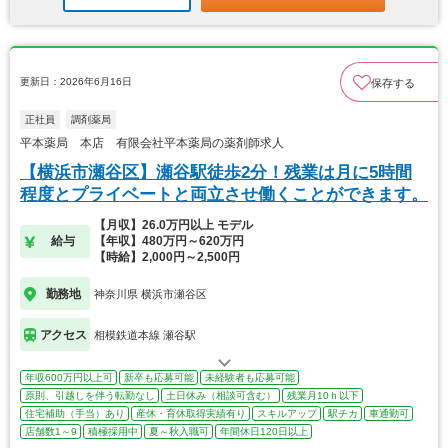
更新日：2026年6月16日
保存する
正社員
調剤薬局
平本薬局 本店 有限会社平本薬局の薬剤師求人
【横浜市瀬谷区】瀬谷駅徒歩2分！残業は月に5時間
程度とプライベートと両立させ働くことができます。
【月収】26.0万円以上 モデル
給与
【年収】480万円～620万円
【時給】2,000円～2,500円
勤務地
神奈川県 横浜市瀬谷区
アクセス
相模鉄道本線 瀬谷駅
年収600万円以上可
新卒も応募可能
未経験者も応募可能
原則、引越しを伴う転勤なし
土日休み（相談可含む）
残業月10ｈ以下
住宅補助（手当）あり
産休・育休取得実績有り
スキルアップ
駅チカ
車通勤可
店舗数1～9
積極採用中
夏～秋入職可
年間休日120日以上