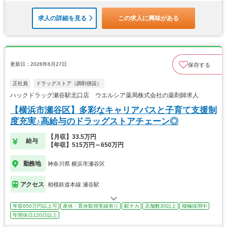
求人の詳細を見る
この求人に興味がある
更新日：2026年6月27日
保存する
正社員
ドラッグストア（調剤併設）
ハックドラッグ瀬谷駅北口店 ウエルシア薬局株式会社の薬剤師求人
【横浜市瀬谷区】多彩なキャリアパスと子育て支援制
度充実♪高給与のドラッグストアチェーン◎
【月収】33.5万円
給与
【年収】515万円～650万円
勤務地
神奈川県 横浜市瀬谷区
アクセス
相模鉄道本線 瀬谷駅
年収650万円以上可
産休・育休取得実績有り
駅チカ
店舗数30以上
積極採用中
年間休日120日以上