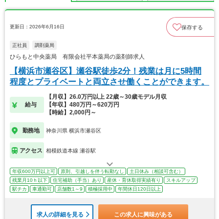
更新日：2026年6月16日
保存する
正社員
調剤薬局
ひらもと中央薬局 有限会社平本薬局の薬剤師求人
【横浜市瀬谷区】瀬谷駅徒歩2分！残業は月に5時間
程度とプライベートと両立させ働くことができます。
【月収】26.0万円以上 22歳～30歳モデル月収
給与
【年収】480万円～620万円
【時給】2,000円～
勤務地
神奈川県 横浜市瀬谷区
アクセス
相模鉄道本線 瀬谷駅
年収600万円以上可
原則、引越しを伴う転勤なし
土日休み（相談可含む）
残業月10ｈ以下
住宅補助（手当）あり
産休・育休取得実績有り
スキルアップ
駅チカ
車通勤可
店舗数1～9
積極採用中
年間休日120日以上
求人の詳細を見る
この求人に興味がある