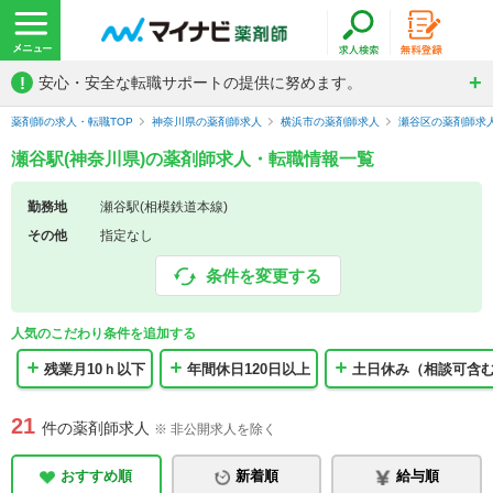
!
安心・安全な転職サポートの提供に努めます。
薬剤師の求人・転職TOP
神奈川県の薬剤師求人
横浜市の薬剤師求人
瀬谷区の薬剤師求
瀬谷駅(神奈川県)の薬剤師求人・転職情報一覧
勤務地
瀬谷駅(相模鉄道本線)
その他
指定なし
条件を変更する
人気のこだわり条件を追加する
残業月10ｈ以下
年間休日120日以上
土日休み（相談可含
21
件の薬剤師求人
※ 非公開求人を除く
おすすめ順
新着順
給与順