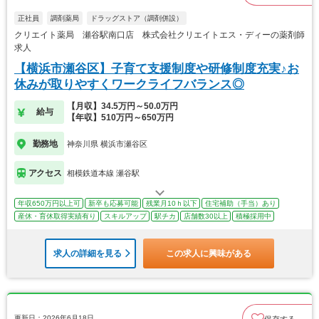
正社員
調剤薬局
ドラッグストア（調剤併設）
クリエイト薬局 瀬谷駅南口店 株式会社クリエイトエス・ディーの薬剤師
求人
【横浜市瀬谷区】子育て支援制度や研修制度充実♪お
休みが取りやすくワークライフバランス◎
【月収】34.5万円～50.0万円
給与
【年収】510万円～650万円
勤務地
神奈川県 横浜市瀬谷区
アクセス
相模鉄道本線 瀬谷駅
年収650万円以上可
新卒も応募可能
残業月10ｈ以下
住宅補助（手当）あり
産休・育休取得実績有り
スキルアップ
駅チカ
店舗数30以上
積極採用中
求人の詳細を見る
この求人に興味がある
更新日：2026年6月18日