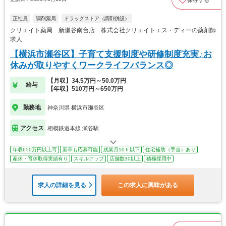
保存する
正社員
調剤薬局
ドラッグストア（調剤併設）
クリエイト薬局 新瀬谷南台店 株式会社クリエイトエス・ディーの薬剤師
求人
【横浜市瀬谷区】子育て支援制度や研修制度充実♪お
休みが取りやすくワークライフバランス◎
【月収】34.5万円～50.0万円
給与
【年収】510万円～650万円
勤務地
神奈川県 横浜市瀬谷区
アクセス
相模鉄道本線 瀬谷駅
年収650万円以上可
新卒も応募可能
残業月10ｈ以下
住宅補助（手当）あり
産休・育休取得実績有り
スキルアップ
店舗数30以上
積極採用中
求人の詳細を見る
この求人に興味がある