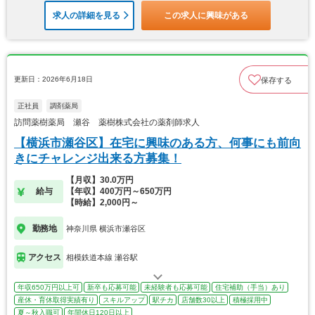
求人の詳細を見る
この求人に興味がある
更新日：2026年6月18日
保存する
正社員
調剤薬局
訪問薬樹薬局 瀬谷 薬樹株式会社の薬剤師求人
【横浜市瀬谷区】在宅に興味のある方、何事にも前向
きにチャレンジ出来る方募集！
【月収】30.0万円
給与
【年収】400万円～650万円
【時給】2,000円～
勤務地
神奈川県 横浜市瀬谷区
アクセス
相模鉄道本線 瀬谷駅
年収650万円以上可
新卒も応募可能
未経験者も応募可能
住宅補助（手当）あり
産休・育休取得実績有り
スキルアップ
駅チカ
店舗数30以上
積極採用中
夏～秋入職可
年間休日120日以上