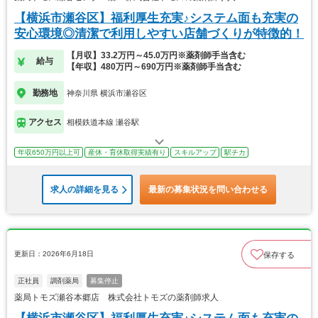
【横浜市瀬谷区】福利厚生充実♪システム面も充実の
安心環境◎清潔で利用しやすい店舗づくりが特徴的！
【月収】33.2万円～45.0万円※薬剤師手当含む
給与
【年収】480万円～690万円※薬剤師手当含む
勤務地
神奈川県 横浜市瀬谷区
アクセス
相模鉄道本線 瀬谷駅
年収650万円以上可
産休・育休取得実績有り
スキルアップ
駅チカ
求人の詳細を見る
最新の募集状況を問い合わせる
更新日：2026年6月18日
保存する
正社員
調剤薬局
募集停止
薬局トモズ瀬谷本郷店 株式会社トモズの薬剤師求人