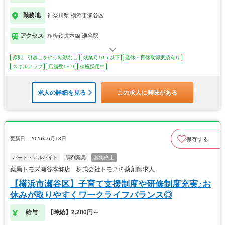
勤務地
神奈川県 横浜市瀬谷区
アクセス
相模鉄道本線 瀬谷駅
原則、引越しを伴う転勤なし
残業月10ｈ以下
産休・育休取得実績有り
スキルアップ
店舗数1～9
積極採用中
求人の詳細を見る
この求人に興味がある
更新日：2026年6月18日
保存する
パート・アルバイト
調剤薬局
募集停止
薬局トモズ瀬谷本郷店 株式会社トモズの薬剤師求人
【横浜市瀬谷区】子育て支援制度や研修制度充実♪お
休みが取りやすくワークライフバランス◎
給与
【時給】2,200円～