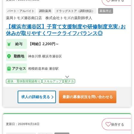
保存する
パート・アルバイト
調剤薬局
ドラッグストア（調剤併設）
募集停止
薬局トモズ瀬谷南口店 株式会社トモズの薬剤師求人
【横浜市瀬谷区】子育て支援制度や研修制度充実♪お
休みが取りやすくワークライフバランス◎
給与
【時給】2,200円～
勤務地
神奈川県 横浜市瀬谷区
アクセス
相模鉄道本線 瀬谷駅
産休・育休取得実績有り
スキルアップ
駅チカ
求人の詳細を見る
最新の募集状況を問い合わせる
更新日：2026年6月18日
保存する