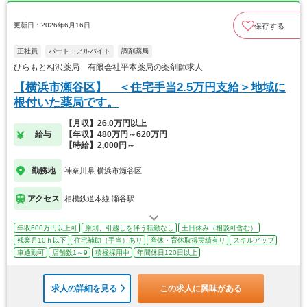
更新日：2026年6月16日
保存する
正社員
パート・アルバイト
調剤薬局
ひらもと相沢薬局 有限会社平本薬局の薬剤師求人
【横浜市瀬谷区】 ＜住宅手当2.5万円支給＞地域に
根付いた薬局です。
【月収】26.0万円以上
給与
【年収】480万円～620万円
【時給】2,000円～
勤務地
神奈川県 横浜市瀬谷区
アクセス
相模鉄道本線 瀬谷駅
年収600万円以上可
原則、引越しを伴う転勤なし
土日休み（相談可含む）
残業月10ｈ以下
住宅補助（手当）あり
産休・育休取得実績有り
スキルアップ
車通勤可
店舗数1～9
積極採用中
年間休日120日以上
求人の詳細を見る
この求人に興味がある