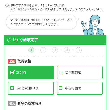
無料で求人情報をお問い合わせいただけます。
薬局・病院等への直接応募・問い合わせではありませんのでご安心ください。
マイナビ薬剤師ご登録後、担当のアドバイザーより
この求人についてご案内差し上げます！
1分で登録完了
1
2
3
4
5
取得資格
必須
必須
薬剤師
認定薬剤師
薬剤師取得見込
登録販売者
取得予定年
希望の就業時期
必須
任意