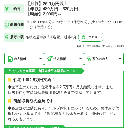
【月収】26.0万円以上
【年収】480万円～620万円
給与
【時給】2,000円～
月～金:09時00分～19時00分（休憩60分）,土:09時00分～17時
勤務時間
00分（休憩60分）
最寄り駅
相模鉄道本線「瀬谷駅」 徒歩2分
アクセス
更新日：2026/06/16 求人番号：490613
求人情報
法人情報
類似の求人
ひらもと南薬局 有限会社平本薬局のポイント
住宅手当2.5万円支給！
◆世帯主の方には、住宅手当を2.5万円／月支給致します。また、
転居を伴う方には転居費用を10万円まで支給しています。
有給取得◎の薬局です
◆各店舗が近隣にあり、ヘルプ体制も整っているため、お休みが取
得しやすい薬局です。1週間程度のお休みを取り、海外旅行に行か
れる方もいます。
キャリアアドバイザーのレポート