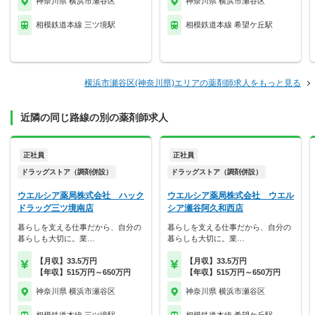
神奈川県 横浜市瀬谷区
神奈川県 横浜市瀬谷区
相模鉄道本線 三ツ境駅
相模鉄道本線 希望ケ丘駅
横浜市瀬谷区(神奈川県)エリアの薬剤師求人をもっと見る
近隣の同じ路線の別の薬剤師求人
正社員
正社員
ドラッグストア（調剤併設）
ドラッグストア（調剤併設）
ウエルシア薬局株式会社 ハック
ウエルシア薬局株式会社 ウエル
ドラッグ三ツ境南店
シア瀬谷阿久和西店
暮らしを支える仕事だから、自分の
暮らしを支える仕事だから、自分の
暮らしも大切に。業…
暮らしも大切に。業…
【月収】33.5万円
【月収】33.5万円
【年収】515万円～650万円
【年収】515万円～650万円
神奈川県 横浜市瀬谷区
神奈川県 横浜市瀬谷区