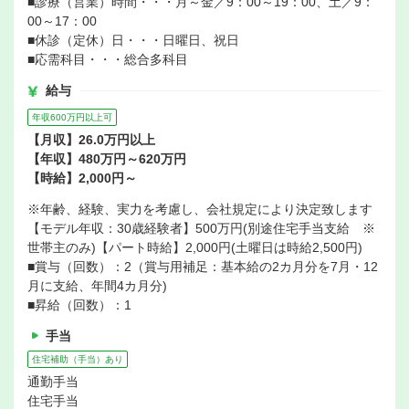
■診療（営業）時間・・・月～金／9：00～19：00、土／9：
00～17：00
■休診（定休）日・・・日曜日、祝日
■応需科目・・・総合多科目
給与
年収600万円以上可
【月収】26.0万円以上
【年収】480万円～620万円
【時給】2,000円～
※年齢、経験、実力を考慮し、会社規定により決定致します
【モデル年収：30歳経験者】500万円(別途住宅手当支給 ※
世帯主のみ)【パート時給】2,000円(土曜日は時給2,500円)
■賞与（回数）：2（賞与用補足：基本給の2カ月分を7月・12
月に支給、年間4カ月分)
■昇給（回数）：1
手当
住宅補助（手当）あり
通勤手当
住宅手当