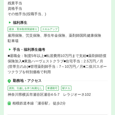
残業手当
資格手当
その他手当(役職手当、)
福利厚生
産休・育休取得実績有り
スキルアップ
雇用保険、労災保険、厚生年金保険、薬剤師国民健康保険
駐車場
手当・福利厚生備考
■退職金：制度5年以上■転居費用10万円まで支給■薬剤師賠償
保険加入■東急ハーヴェストクラブ■住宅手当：2.5万円／月
(世帯主のみ)■管理薬剤師手当：7～10万円／月■二俣川スポー
ツクラブを特別価格で利用
勤務地・アクセス
原則、引越しを伴う転勤なし
車通勤可
駅チカ
神奈川県横浜市瀬谷区瀬谷4-5-7 レラジオーネ102
相模鉄道本線「瀬谷駅」 徒歩2分