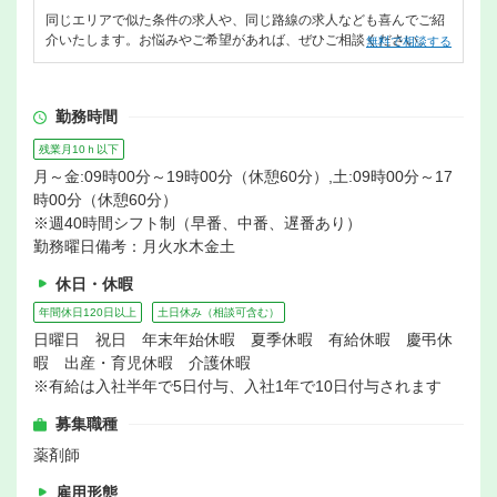
同じエリアで似た条件の求人や、同じ路線の求人なども喜んでご紹
介いたします。お悩みやご希望があれば、ぜひご相談ください。
無料で相談する
勤務時間
残業月10ｈ以下
月～金:09時00分～19時00分（休憩60分）,土:09時00分～17
時00分（休憩60分）
※週40時間シフト制（早番、中番、遅番あり）
勤務曜日備考：月火水木金土
休日・休暇
年間休日120日以上
土日休み（相談可含む）
日曜日 祝日 年末年始休暇 夏季休暇 有給休暇 慶弔休
暇 出産・育児休暇 介護休暇
※有給は入社半年で5日付与、入社1年で10日付与されます
募集職種
薬剤師
雇用形態