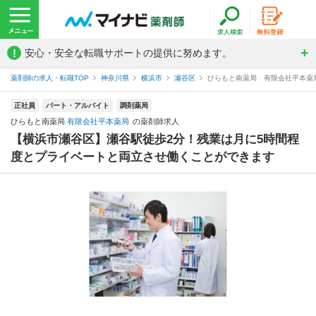
!
安心・安全な転職サポートの提供に努めます。
薬剤師の求人・転職TOP
神奈川県
横浜市
瀬谷区
ひらもと南薬局 有限会社平本薬
正社員
パート・アルバイト
調剤薬局
ひらもと南薬局
有限会社平本薬局
の薬剤師求人
【横浜市瀬谷区】瀬谷駅徒歩2分！残業は月に5時間程
度とプライベートと両立させ働くことができます