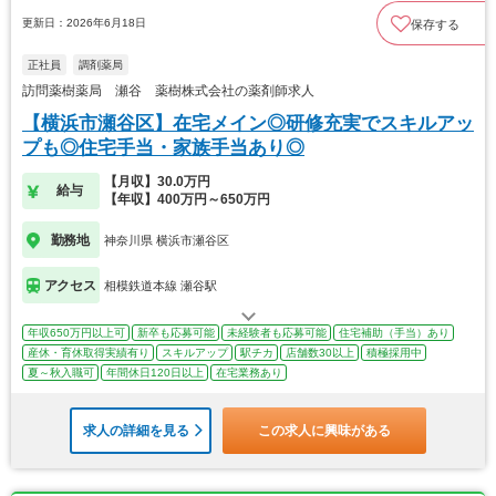
更新日：2026年6月18日
保存する
正社員
調剤薬局
訪問薬樹薬局 瀬谷 薬樹株式会社の薬剤師求人
【横浜市瀬谷区】在宅メイン◎研修充実でスキルアッ
プも◎住宅手当・家族手当あり◎
【月収】30.0万円
給与
【年収】400万円～650万円
勤務地
神奈川県 横浜市瀬谷区
アクセス
相模鉄道本線 瀬谷駅
年収650万円以上可
新卒も応募可能
未経験者も応募可能
住宅補助（手当）あり
産休・育休取得実績有り
スキルアップ
駅チカ
店舗数30以上
積極採用中
夏～秋入職可
年間休日120日以上
在宅業務あり
求人の詳細を見る
この求人に興味がある