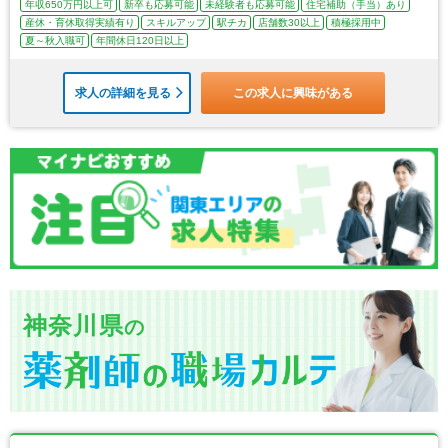
年収650万円以上可
新卒も応募可能
未経験者も応募可能
住宅補助（手当）あり
産休・育休取得実績有り
スキルアップ
駅チカ
店舗数30以上
積極採用中
夏～秋入職可
年間休日120日以上
求人の詳細を見る
この求人に興味がある
神奈川県
の