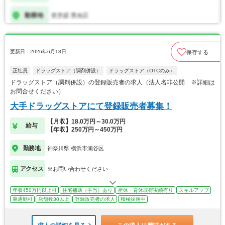
更新日：2026年6月18日
保存する
正社員
ドラッグストア（調剤併設）
ドラッグストア（OTCのみ）
ドラッグストア（調剤併設）の登録販売者の求人（法人名非公開 ※詳細は
お問合せください）
大手ドラッグストアにて登録販売者募集！
【月収】18.0万円～30.0万円
給与
【年収】250万円～450万円
勤務地
神奈川県 横浜市瀬谷区
アクセス
※お問い合わせください
年収450万円以上可
住宅補助（手当）あり
産休・育休取得実績有り
スキルアップ
車通勤可
店舗数30以上
登録販売者の求人
積極採用中