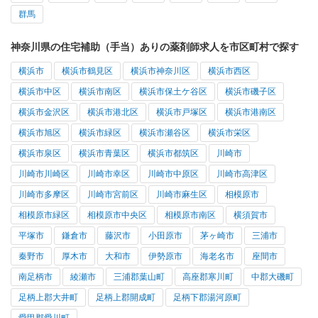
群馬
神奈川県の住宅補助（手当）ありの薬剤師求人を市区町村で探す
横浜市
横浜市鶴見区
横浜市神奈川区
横浜市西区
横浜市中区
横浜市南区
横浜市保土ケ谷区
横浜市磯子区
横浜市金沢区
横浜市港北区
横浜市戸塚区
横浜市港南区
横浜市旭区
横浜市緑区
横浜市瀬谷区
横浜市栄区
横浜市泉区
横浜市青葉区
横浜市都筑区
川崎市
川崎市川崎区
川崎市幸区
川崎市中原区
川崎市高津区
川崎市多摩区
川崎市宮前区
川崎市麻生区
相模原市
相模原市緑区
相模原市中央区
相模原市南区
横須賀市
平塚市
鎌倉市
藤沢市
小田原市
茅ヶ崎市
三浦市
秦野市
厚木市
大和市
伊勢原市
海老名市
座間市
南足柄市
綾瀬市
三浦郡葉山町
高座郡寒川町
中郡大磯町
足柄上郡大井町
足柄上郡開成町
足柄下郡湯河原町
愛甲郡愛川町