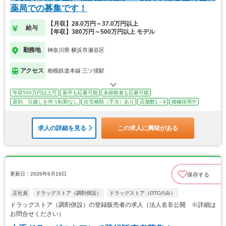
薬局での募集です！
【月収】28.0万円～37.0万円以上
給与
【年収】380万円～500万円以上 モデル
勤務地
神奈川県 横浜市瀬谷区
アクセス
相模鉄道本線 三ツ境駅
年収500万円以上可
新卒も応募可能
未経験者も応募可能
原則、引越しを伴う転勤なし
住宅補助（手当）あり
店舗数1～9
積極採用中
求人の詳細を見る
この求人に興味がある
更新日：2026年6月18日
保存する
正社員
ドラッグストア（調剤併設）
ドラッグストア（OTCのみ）
ドラッグストア（調剤併設）の登録販売者の求人（法人名非公開 ※詳細は
お問合せください）