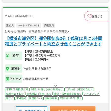
更新日：2026年6月16日
保存する
正社員
パート・アルバイト
調剤薬局
ひらもと南薬局 有限会社平本薬局の薬剤師求人
【横浜市瀬谷区】瀬谷駅徒歩2分！残業は月に5時間
程度とプライベートと両立させ働くことができます
【月収】26.0万円以上
給与
【年収】480万円～620万円
【時給】2,000円～
勤務地
神奈川県 横浜市瀬谷区
アクセス
相模鉄道本線 瀬谷駅
年収600万円以上可
原則、引越しを伴う転勤なし
土日休み（相談可含む）
残業月10ｈ以下
住宅補助（手当）あり
産休・育休取得実績有り
スキルアップ
駅チカ
車通勤可
店舗数1～9
積極採用中
年間休日120日以上