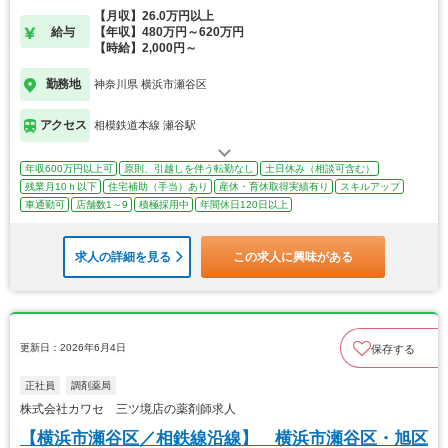
【月収】26.0万円以上
給与
【年収】480万円～620万円
【時給】2,000円～
勤務地
神奈川県 横浜市瀬谷区
アクセス
相模鉄道本線 瀬谷駅
年収600万円以上可
原則、引越しを伴う転勤なし
土日休み（相談可含む）
残業月10ｈ以下
住宅補助（手当）あり
産休・育休取得実績有り
スキルアップ
車通勤可
店舗数1～9
積極採用中
年間休日120日以上
求人の詳細を見る
この求人に興味がある
更新日：2026年6月4日
保存する
正社員
調剤薬局
株式会社カワセ 三ツ境店の薬剤師求人
【横浜市瀬谷区／相鉄線沿線】 横浜市瀬谷区・旭区