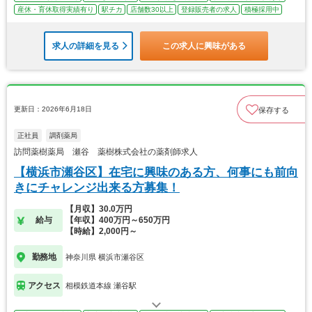
産休・育休取得実績有り
駅チカ
店舗数30以上
登録販売者の求人
積極採用中
求人の詳細を見る
この求人に興味がある
更新日：2026年6月18日
保存する
正社員
調剤薬局
訪問薬樹薬局 瀬谷 薬樹株式会社の薬剤師求人
【横浜市瀬谷区】在宅に興味のある方、何事にも前向
きにチャレンジ出来る方募集！
【月収】30.0万円
給与
【年収】400万円～650万円
【時給】2,000円～
勤務地
神奈川県 横浜市瀬谷区
アクセス
相模鉄道本線 瀬谷駅