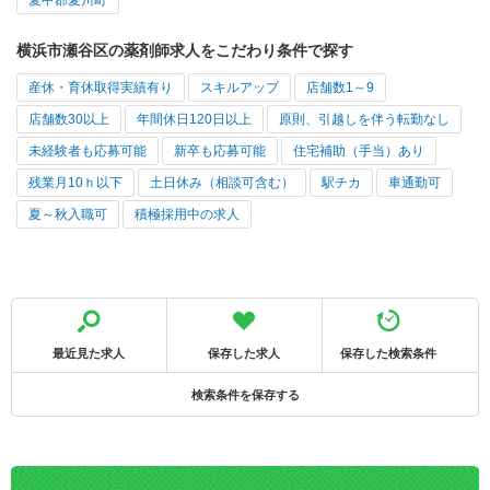
横浜市瀬谷区の薬剤師求人をこだわり条件で探す
産休・育休取得実績有り
スキルアップ
店舗数1～9
店舗数30以上
年間休日120日以上
原則、引越しを伴う転勤なし
未経験者も応募可能
新卒も応募可能
住宅補助（手当）あり
残業月10ｈ以下
土日休み（相談可含む）
駅チカ
車通勤可
夏～秋入職可
積極採用中の求人
最近見た求人
保存した求人
保存した検索条件
検索条件を保存する