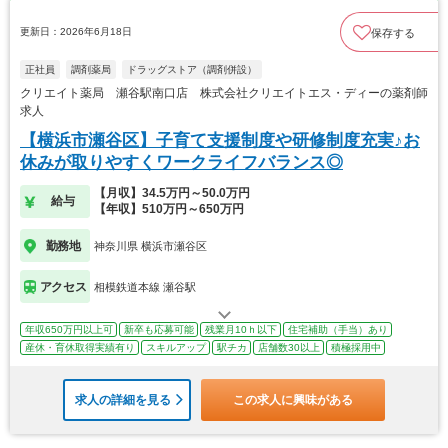
更新日：2026年6月18日
保存する
正社員
調剤薬局
ドラッグストア（調剤併設）
クリエイト薬局 瀬谷駅南口店 株式会社クリエイトエス・ディーの薬剤師
求人
【横浜市瀬谷区】子育て支援制度や研修制度充実♪お
休みが取りやすくワークライフバランス◎
【月収】34.5万円～50.0万円
給与
【年収】510万円～650万円
勤務地
神奈川県 横浜市瀬谷区
アクセス
相模鉄道本線 瀬谷駅
年収650万円以上可
新卒も応募可能
残業月10ｈ以下
住宅補助（手当）あり
産休・育休取得実績有り
スキルアップ
駅チカ
店舗数30以上
積極採用中
求人の詳細を見る
この求人に興味がある