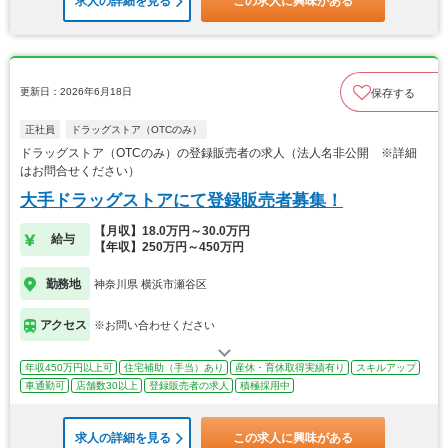
求人の詳細を見る
この求人に興味がある
更新日：2026年6月18日
保存する
正社員
ドラッグストア（OTCのみ）
ドラッグストア（OTCのみ）の登録販売者の求人（法人名非公開 ※詳細
はお問合せください）
大手ドラッグストアにて登録販売者募集！
【月収】18.0万円～30.0万円
給与
【年収】250万円～450万円
勤務地
神奈川県 横浜市瀬谷区
アクセス
※お問い合わせください
年収450万円以上可
住宅補助（手当）あり
産休・育休取得実績有り
スキルアップ
車通勤可
店舗数30以上
登録販売者の求人
積極採用中
求人の詳細を見る
この求人に興味がある