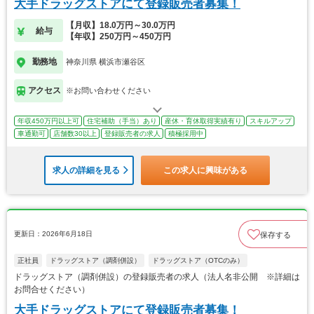
大手ドラッグストアにて登録販売者募集！
【月収】18.0万円～30.0万円
給与
【年収】250万円～450万円
勤務地
神奈川県 横浜市瀬谷区
アクセス
※お問い合わせください
年収450万円以上可
住宅補助（手当）あり
産休・育休取得実績有り
スキルアップ
車通勤可
店舗数30以上
登録販売者の求人
積極採用中
求人の詳細を見る
この求人に興味がある
更新日：2026年6月18日
保存する
正社員
ドラッグストア（調剤併設）
ドラッグストア（OTCのみ）
ドラッグストア（調剤併設）の登録販売者の求人（法人名非公開 ※詳細は
お問合せください）
大手ドラッグストアにて登録販売者募集！