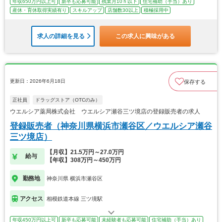
年収650万円以上可
新卒も応募可能
残業月10ｈ以下
住宅補助（手当）あり
産休・育休取得実績有り
スキルアップ
店舗数30以上
積極採用中
求人の詳細を見る
この求人に興味がある
更新日：2026年6月18日
保存する
正社員
ドラッグストア（OTCのみ）
ウエルシア薬局株式会社 ウエルシア瀬谷三ツ境店の登録販売者の求人
登録販売者（神奈川県横浜市瀬谷区／ウエルシア瀬谷
三ツ境店）
【月収】21.5万円～27.0万円
給与
【年収】308万円～450万円
勤務地
神奈川県 横浜市瀬谷区
アクセス
相模鉄道本線 三ツ境駅
年収450万円以上可
新卒も応募可能
未経験者も応募可能
住宅補助（手当）あり