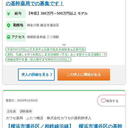
の基幹薬局での募集です！
給与
【年収】380万円～500万円以上 モデル
勤務地
神奈川県 横浜市瀬谷区
アクセス
相模鉄道本線 三ツ境駅
年収500万円以上可
新卒も応募可能
未経験者も応募可能
原則、引越しを伴う転勤なし
住宅補助（手当）あり
駅チカ
店舗数1～9
積極採用中
夏～秋入職可
年間休日120日以上
求人の詳細を見る
この求人に興味がある
更新日：2024年10月4日
保存する
正社員
調剤薬局
カワセ薬局 ふたつ橋店 株式会社カワセの薬剤師求人
【横浜市瀬谷区／相鉄線沿線】 横浜市瀬谷区の基幹