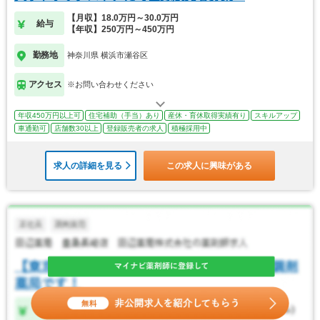
【月収】18.0万円～30.0万円
給与
【年収】250万円～450万円
勤務地
神奈川県 横浜市瀬谷区
アクセス
※お問い合わせください
年収450万円以上可
住宅補助（手当）あり
産休・育休取得実績有り
スキルアップ
車通勤可
店舗数30以上
登録販売者の求人
積極採用中
求人の詳細を見る
この求人に興味がある