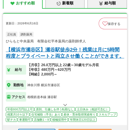
おすすめ順
新着順
給与順
更新日：2026年6月16日
保存する
正社員
調剤薬局
ひらもと中央薬局 有限会社平本薬局の薬剤師求人
【横浜市瀬谷区】瀬谷駅徒歩2分！残業は月に5時間
程度とプライベートと両立させ働くことができます。
【月収】26.0万円以上 22歳～30歳モデル月収
給与
【年収】480万円～620万円
【時給】2,000円～
勤務地
神奈川県 横浜市瀬谷区
アクセス
相模鉄道本線 瀬谷駅
年収600万円以上可
原則、引越しを伴う転勤なし
土日休み（相談可含む）
残業月10ｈ以下
住宅補助（手当）あり
産休・育休取得実績有り
スキルアップ
駅チカ
車通勤可
店舗数1～9
積極採用中
年間休日120日以上