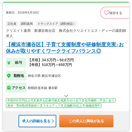
更新日：2026年6月18日
保存する
正社員
調剤薬局
ドラッグストア（調剤併設）
クリエイト薬局 新瀬谷南台店 株式会社クリエイトエス・ディーの薬剤師
求人
【横浜市瀬谷区】子育て支援制度や研修制度充実♪お
休みが取りやすくワークライフバランス◎
【月収】34.5万円～50.0万円
給与
【年収】510万円～650万円
勤務地
神奈川県 横浜市瀬谷区
アクセス
相模鉄道本線 瀬谷駅
年収650万円以上可
新卒も応募可能
残業月10ｈ以下
住宅補助（手当）あり
産休・育休取得実績有り
スキルアップ
店舗数30以上
積極採用中
求人の詳細を見る
この求人に興味がある