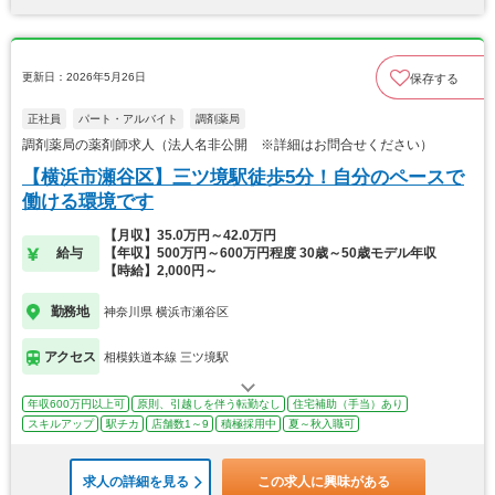
更新日：2026年5月26日
保存する
正社員
パート・アルバイト
調剤薬局
調剤薬局の薬剤師求人（法人名非公開 ※詳細はお問合せください）
【横浜市瀬谷区】三ツ境駅徒歩5分！自分のペースで
働ける環境です
【月収】35.0万円～42.0万円
給与
【年収】500万円～600万円程度 30歳～50歳モデル年収
【時給】2,000円～
勤務地
神奈川県 横浜市瀬谷区
アクセス
相模鉄道本線 三ツ境駅
年収600万円以上可
原則、引越しを伴う転勤なし
住宅補助（手当）あり
スキルアップ
駅チカ
店舗数1～9
積極採用中
夏～秋入職可
求人の詳細を見る
この求人に興味がある