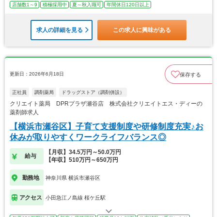
店舗数1～9
積極採用中
夏～秋入職可
年間休日120日以上
求人の詳細を見る
この求人に興味がある
更新日：2026年6月18日
保存する
正社員
調剤薬局
ドラッグストア（調剤併設）
クリエイト薬局 DPRプラザ瀬谷店 株式会社クリエイトエス・ディーの
薬剤師求人
【横浜市瀬谷区】子育て支援制度や研修制度充実♪お
休みが取りやすくワークライフバランス◎
【月収】34.5万円～50.0万円
給与
【年収】510万円～650万円
勤務地
神奈川県 横浜市瀬谷区
アクセス
小田急江ノ島線 桜ケ丘駅