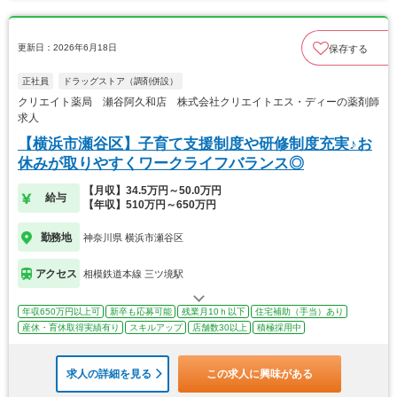
更新日：2026年6月18日
保存する
正社員
ドラッグストア（調剤併設）
クリエイト薬局 瀬谷阿久和店 株式会社クリエイトエス・ディーの薬剤師
求人
【横浜市瀬谷区】子育て支援制度や研修制度充実♪お
休みが取りやすくワークライフバランス◎
【月収】34.5万円～50.0万円
給与
【年収】510万円～650万円
勤務地
神奈川県 横浜市瀬谷区
アクセス
相模鉄道本線 三ツ境駅
年収650万円以上可
新卒も応募可能
残業月10ｈ以下
住宅補助（手当）あり
産休・育休取得実績有り
スキルアップ
店舗数30以上
積極採用中
求人の詳細を見る
この求人に興味がある