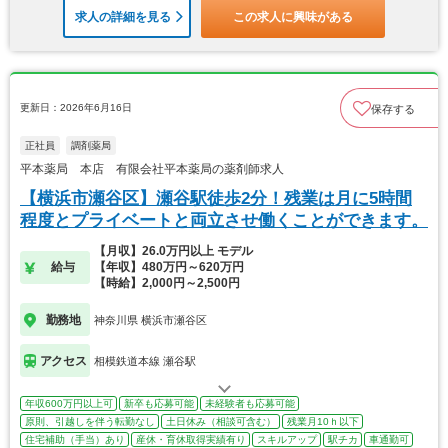
求人の詳細を見る
この求人に興味がある
更新日：2026年6月16日
保存する
正社員
調剤薬局
平本薬局 本店 有限会社平本薬局の薬剤師求人
【横浜市瀬谷区】瀬谷駅徒歩2分！残業は月に5時間
程度とプライベートと両立させ働くことができます。
【月収】26.0万円以上 モデル
給与
【年収】480万円～620万円
【時給】2,000円～2,500円
勤務地
神奈川県 横浜市瀬谷区
アクセス
相模鉄道本線 瀬谷駅
年収600万円以上可
新卒も応募可能
未経験者も応募可能
原則、引越しを伴う転勤なし
土日休み（相談可含む）
残業月10ｈ以下
住宅補助（手当）あり
産休・育休取得実績有り
スキルアップ
駅チカ
車通勤可