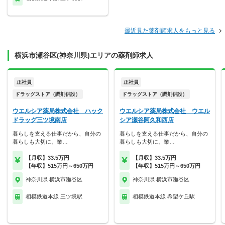
最近見た薬剤師求人をもっと見る
横浜市瀬谷区(神奈川県)エリアの薬剤師求人
正社員
正社員
ドラッグストア（調剤併設）
ドラッグストア（調剤併設）
ウエルシア薬局株式会社 ハック
ウエルシア薬局株式会社 ウエル
ドラッグ三ツ境南店
シア瀬谷阿久和西店
暮らしを支える仕事だから、自分の
暮らしを支える仕事だから、自分の
暮らしも大切に。業…
暮らしも大切に。業…
【月収】33.5万円
【月収】33.5万円
【年収】515万円～650万円
【年収】515万円～650万円
神奈川県 横浜市瀬谷区
神奈川県 横浜市瀬谷区
相模鉄道本線 三ツ境駅
相模鉄道本線 希望ケ丘駅