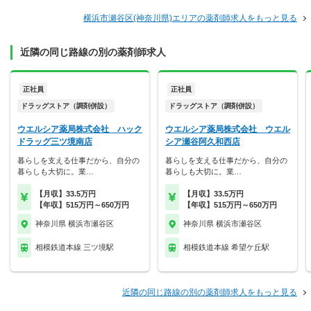
横浜市瀬谷区(神奈川県)エリアの薬剤師求人をもっと見る
近隣の同じ路線の別の薬剤師求人
正社員
正社員
ドラッグストア（調剤併設）
ドラッグストア（調剤併設）
ウエルシア薬局株式会社 ハック
ウエルシア薬局株式会社 ウエル
ドラッグ三ツ境南店
シア瀬谷阿久和西店
暮らしを支える仕事だから、自分の
暮らしを支える仕事だから、自分の
暮らしも大切に。業…
暮らしも大切に。業…
【月収】33.5万円
【月収】33.5万円
【年収】515万円～650万円
【年収】515万円～650万円
神奈川県 横浜市瀬谷区
神奈川県 横浜市瀬谷区
相模鉄道本線 三ツ境駅
相模鉄道本線 希望ケ丘駅
近隣の同じ路線の別の薬剤師求人をもっと見る