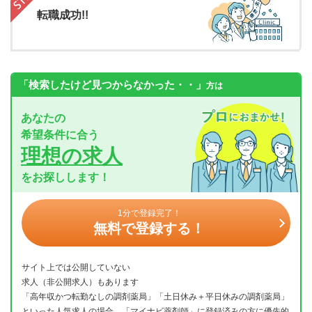
転職成功!!
「検索したけど見つからなかった・・」
方は
あなたの
希望条件に合う
理想の求人
をお探しします！
1分で登録完了！
無料で登録する！
サイト上では公開していない
求人（非公開求人）もあります
「高年収かつ転勤なしの調剤薬局」「土日休み＋平日休みの調剤薬局」
といった人気求人の場合、「マイナビ薬剤師」に登録済みの方に優先的