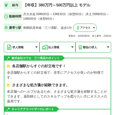
【年収】380万円～500万円以上 モデル
給与
月火水金:09時00分～19時30分（休憩60分）,木土:09時00分～
勤務時間
18時00分（休憩60分）
最寄り駅
相模鉄道本線「三ツ境駅」 徒歩1分
アクセス
更新日：2026/06/04 求人番号：239103
求人情報
法人情報
類似の求人
株式会社カワセ 三ツ境店のポイント
各店舗駅からすぐの好立地です！
全店舗駅からすぐの好立地で、非常にアクセスが良いのが特徴で
す。
さまざまな処方箋が経験できます。
各店舗へのヘルプがあるため、さまざまな処方箋を経験することが
できます。薬剤師としてのスキルアップを図りたい方にオススメの
薬局です。
キャリアアドバイザーのレポート