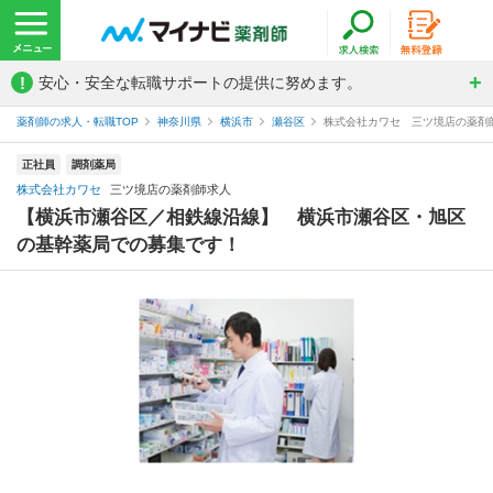
!
安心・安全な転職サポートの提供に努めます。
薬剤師の求人・転職TOP
神奈川県
横浜市
瀬谷区
株式会社カワセ 三ツ境店の薬剤
正社員
調剤薬局
株式会社カワセ
三ツ境店の薬剤師求人
【横浜市瀬谷区／相鉄線沿線】 横浜市瀬谷区・旭区
の基幹薬局での募集です！