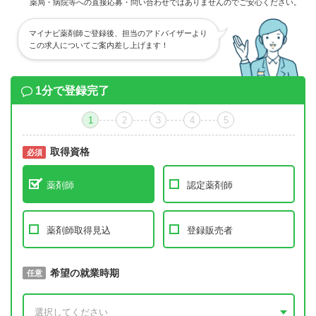
薬局・病院等への直接応募・問い合わせではありませんのでご安心ください。
マイナビ薬剤師ご登録後、担当のアドバイザーより
この求人についてご案内差し上げます！
1分で登録完了
1
2
3
4
5
取得資格
必須
必須
薬剤師
認定薬剤師
薬剤師取得見込
登録販売者
取得予定年
希望の就業時期
必須
任意