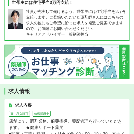
世帯主には住宅手当3万円支給！
社員が充実して働けるよう、世帯主には住宅手当を3万円
支給します。ご登録いただいた薬剤師さんにはこちらの
求人の他にもご希望に沿った求人を複数ご提案できます
ので、お気軽にお問い合わせください。
キャリアアドバイザー 薬剤師担当
求人情報
求人内容
夏～秋入職可
積極採用中
店舗にて、調剤業務、服薬指導、薬歴管理を行っていただき
ます。 ★健康サポート薬局
■診療（営業）時間・・・月火水金／9：00～19：30、木土／