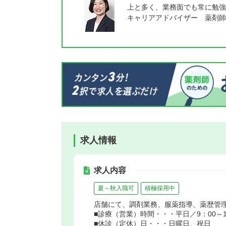
上と多く、業務面でも常に勉強
キャリアアドバイザー 薬剤師
求人情報
求人内容
夏～秋入職可
積極採用中
店舗にて、調剤業務、服薬指導、薬歴管
■診療（営業）時間・・・平日／9：00～18
■休診（定休）日・・・日曜日、祝日