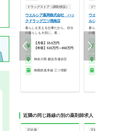
ドラッグストア（調剤併設）
ドラッグストア（調剤併設
ウエルシア薬局株式会社 ハッ
ウエルシア薬局株式会社 
クドラッグ三ツ境南店
ルシア瀬谷阿久和西店
暮らしを支える仕事だから、自分
暮らしを支える仕事だから、
の暮らしも大切に。業…
の暮らしも大切に。業…
【月収】33.5万円
【月収】33.5万円
【年収】515万円～650万円
【年収】515万円～65
神奈川県 横浜市瀬谷区
神奈川県 横浜市瀬谷区
相模鉄道本線 三ツ境駅
相模鉄道本線 希望ケ丘
近隣の同じ路線の別の薬剤師求人
正社員
正社員