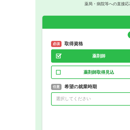
薬局・病院等への直接応
取得資格
必須
薬剤師
薬剤師取得見込
取得予定年
希望の就業時期
必須
任意
年 3月