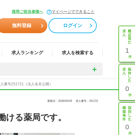
採用ご担当者様へ
マイページでできること
無料登録
ログイン
1
求人ランキング
求人を検索する
番号251721（法人名非公開）
0
更新日：2026/05/26
求人番号：251721
働ける薬局です。
0