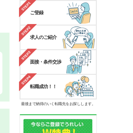
STEP1
ご登録
STEP2
求人のご紹介
STEP3
面接・条件交渉
STEP4
転職成功！！
最後まで納得のいく転職先をお探しします。