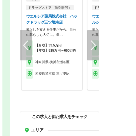
ドラッグストア（調剤併設）
ドラッグストア（調剤併設
ウエルシア薬局株式会社 ハッ
ウエルシア薬局株式会社 
クドラッグ三ツ境南店
ルシア瀬谷阿久和西店
暮らしを支える仕事だから、自分
暮らしを支える仕事だから、
の暮らしも大切に。業…
の暮らしも大切に。業…
【月収】33.5万円
【月収】33.5万円
【年収】515万円～650万円
【年収】515万円～65
神奈川県 横浜市瀬谷区
神奈川県 横浜市瀬谷区
相模鉄道本線 三ツ境駅
相模鉄道本線 希望ケ丘
この求人と似た求人をチェック
エリア