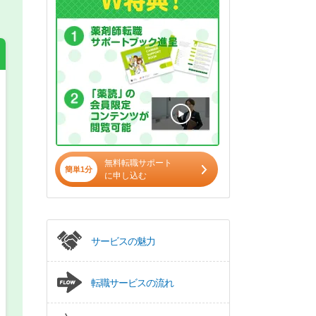
希望の働き方
必須
正社員
無料転職サポート
簡単1分
パート(週4日～5日)
に申し込む
サービスの魅力
転職サービスの流れ