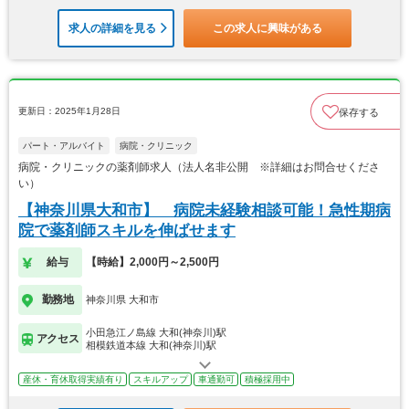
求人の詳細を見る
この求人に興味がある
更新日：2025年1月28日
保存する
パート・アルバイト
病院・クリニック
病院・クリニックの薬剤師求人（法人名非公開 ※詳細はお問合せくださ
い）
【神奈川県大和市】 病院未経験相談可能！急性期病
院で薬剤師スキルを伸ばせます
給与
【時給】2,000円～2,500円
勤務地
神奈川県 大和市
小田急江ノ島線 大和(神奈川)駅
アクセス
相模鉄道本線 大和(神奈川)駅
産休・育休取得実績有り
スキルアップ
車通勤可
積極採用中