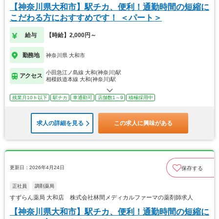
【神奈川県大和市】駅チカ、便利！通勤時間の短縮に
こだわる方におすすめです！ ＜パート＞
給与
【時給】2,000円～
勤務地
神奈川県 大和市
小田急江ノ島線 大和(神奈川)駅
アクセス
相模鉄道本線 大和(神奈川)駅
残業月10ｈ以下
駅チカ
車通勤可
店舗数1～9
積極採用中
求人の詳細を見る
この求人に興味がある
更新日：2026年4月24日
保存する
正社員
調剤薬局
すずらん薬局 大和店 株式会社林間メディカルファーマの薬剤師求人
【神奈川県大和市】駅チカ、便利！通勤時間の短縮に