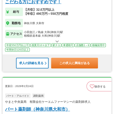
こだわる方におすすめです！
【月収】32.0万円以上
給与
【年収】490万円～550万円程度
勤務地
神奈川県 大和市
小田急江ノ島線 大和(神奈川)駅
アクセス
相模鉄道本線 大和(神奈川)駅
年収550万円以上可
残業月10ｈ以下
駅チカ
車通勤可
店舗数1～9
積極採用中
年間休日120日以上
求人の詳細を見る
この求人に興味がある
更新日：2026年2月24日
保存する
パート・アルバイト
調剤薬局
やまと中央薬局 有限会社ケーエムファーマシーの薬剤師求人
パート薬剤師（神奈川県大和市）