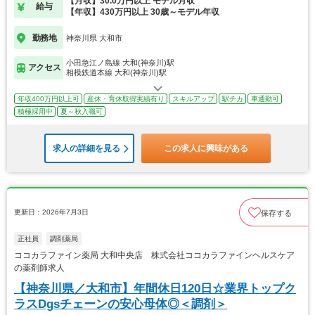
【月収】30.0万円以上 モデル月収
給与
【年収】430万円以上 30歳～モデル年収
勤務地
神奈川県 大和市
小田急江ノ島線 大和(神奈川)駅
アクセス
相模鉄道本線 大和(神奈川)駅
年収400万円以上可
産休・育休取得実績有り
スキルアップ
駅チカ
車通勤可
積極採用中
夏～秋入職可
求人の詳細を見る
この求人に興味がある
更新日：2026年7月3日
保存する
正社員
調剤薬局
ココカラファイン薬局 大和中央店 株式会社ココカラファインヘルスケア
の薬剤師求人
【神奈川県／大和市】年間休日120日☆業界トップク
ラスDgsチェーンの安心母体◎＜調剤＞