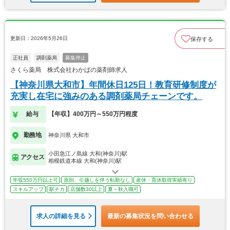
更新日：2026年5月26日
保存する
正社員
調剤薬局
募集停止
さくら薬局 株式会社わかばの薬剤師求人
【神奈川県大和市】年間休日125日！教育研修制度が
充実し在宅に強みのある調剤薬局チェーンです。
給与
【年収】400万円～550万円程度
勤務地
神奈川県 大和市
小田急江ノ島線 大和(神奈川)駅
アクセス
相模鉄道本線 大和(神奈川)駅
年収550万円以上可
原則、引越しを伴う転勤なし
産休・育休取得実績有り
スキルアップ
駅チカ
店舗数30以上
夏～秋入職可
求人の詳細を見る
最新の募集状況を問い合わせる