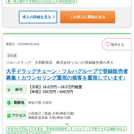
夏～秋入職可
年間休日120日以上
WEB面接OK
求人の詳細を見る
この求人に興味がある
更新日：2026年6月18日
保存する
正社員
ツルハドラッグ 大和駅前店 株式会社ツルハの登録販売者の求人
大手ドラッグチェーン・ツルハグループで登録販売者
募集！カウンセリング重視の接客を重視しています♪
【月収】18.0万円～28.5万円程度
給与
【年収】350万円～500万円
勤務地
神奈川県 大和市
小田急江ノ島線 大和(神奈川)駅
アクセス
相模鉄道本線 大和(神奈川)駅
年収500万円以上可
産休・育休取得実績有り
スキルアップ
駅チカ
店舗数30以上