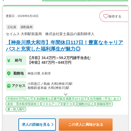
更新日：2026年6月18日
保存する
正社員
調剤薬局
セイムス 大和駅前薬局 株式会社富士薬品の薬剤師求人
【神奈川県大和市】年間休日117日！豊富なキャリア
パスと充実した福利厚生が魅力◎
【月収】34.4万円～59.2万円諸手当含む
給与
【年収】487万円～849万円
勤務地
神奈川県 大和市
小田急江ノ島線 大和(神奈川)駅
アクセス
相模鉄道本線 大和(神奈川)駅
年収800万円以上可
未経験者も応募可能
残業月10ｈ以下
住宅補助（手当）あり
産休・育休取得実績有り
スキルアップ
駅チカ
店舗数30以上
積極採用中
夏～秋入職可
求人の詳細を見る
この求人に興味がある