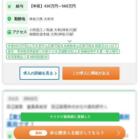
給与
【年収】430万円～560万円
勤務地
神奈川県 大和市
小田急江ノ島線 大和(神奈川)駅
アクセス
相模鉄道本線 大和(神奈川)駅
年収550万円以上可
新卒も応募可能
未経験者も応募可能
残業月10ｈ以下
産休・育休取得実績有り
駅チカ
店舗数30以上
積極採用中
夏～秋入職可
在宅業務あり
WEB面接OK
求人の詳細を見る
この求人に興味がある