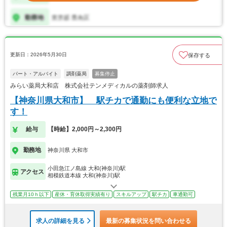
更新日：2026年5月30日
保存する
パート・アルバイト
調剤薬局
募集停止
みらい薬局大和店 株式会社テンメディカルの薬剤師求人
【神奈川県大和市】 駅チカで通勤にも便利な立地で
す！
給与
【時給】2,000円～2,300円
勤務地
神奈川県 大和市
小田急江ノ島線 大和(神奈川)駅
アクセス
相模鉄道本線 大和(神奈川)駅
残業月10ｈ以下
産休・育休取得実績有り
スキルアップ
駅チカ
車通勤可
求人の詳細を見る
最新の募集状況を問い合わせる