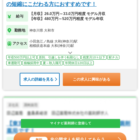
の短縮にこだわる方におすすめです！
【月収】26.0万円～33.0万円程度 モデル月収
給与
【年収】480万円～520万円程度 モデル年収
勤務地
神奈川県 大和市
小田急江ノ島線 大和(神奈川)駅
アクセス
相模鉄道本線 大和(神奈川)駅
年収500万円以上可
原則、引越しを伴う転勤なし
残業月10ｈ以下
駅チカ
車通勤可
積極採用中
夏～秋入職可
年間休日120日以上
求人の詳細を見る
この求人に興味がある