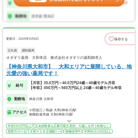
更新日：2025年5月8日
保存する
正社員
調剤薬局
オダギリ薬局 大和本店 株式会社オダギリの薬剤師求人
【神奈川県大和市】 大和エリアに展開している、地
元愛の強い薬局です！
【月収】35.0万円～40.0万円24歳～40歳モデル月収
給与
【年収】450万円～560万円以上 24歳～40歳モデル年収
勤務地
神奈川県 大和市
小田急江ノ島線 大和(神奈川)駅
アクセス
相模鉄道本線 大和(神奈川)駅
年収550万円以上可
未経験者も応募可能
原則、引越しを伴う転勤なし
残業月10ｈ以下
駅チカ
店舗数1～9
積極採用中
年間休日120日以上