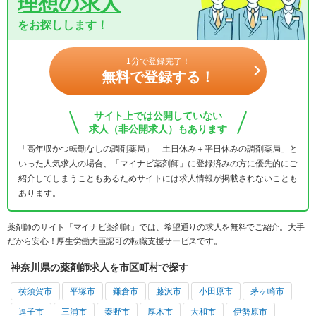
理想の求人
をお探しします！
1分で登録完了！
無料で登録する！
サイト上では公開していない
求人（非公開求人）もあります
「高年収かつ転勤なしの調剤薬局」「土日休み＋平日休みの調剤薬局」と
いった人気求人の場合、「マイナビ薬剤師」に登録済みの方に優先的にご
紹介してしまうこともあるためサイトには求人情報が掲載されないことも
あります。
薬剤師のサイト「マイナビ薬剤師」では、希望通りの求人を無料でご紹介。大手
だから安心！厚生労働大臣認可の転職支援サービスです。
神奈川県の薬剤師求人を市区町村で探す
横須賀市
平塚市
鎌倉市
藤沢市
小田原市
茅ヶ崎市
逗子市
三浦市
秦野市
厚木市
大和市
伊勢原市