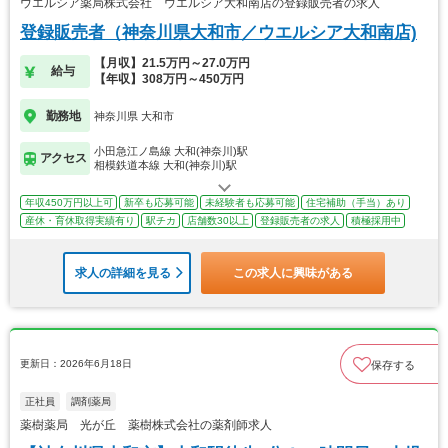
ウエルシア薬局株式会社 ウエルシア大和南店の登録販売者の求人
登録販売者（神奈川県大和市／ウエルシア大和南店)
【月収】21.5万円～27.0万円
給与
【年収】308万円～450万円
勤務地
神奈川県 大和市
小田急江ノ島線 大和(神奈川)駅
アクセス
相模鉄道本線 大和(神奈川)駅
年収450万円以上可
新卒も応募可能
未経験者も応募可能
住宅補助（手当）あり
産休・育休取得実績有り
駅チカ
店舗数30以上
登録販売者の求人
積極採用中
求人の詳細を見る
この求人に興味がある
更新日：2026年6月18日
保存する
正社員
調剤薬局
薬樹薬局 光が丘 薬樹株式会社の薬剤師求人