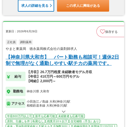
求人の詳細を見る
この求人に興味がある
更新日：2026年6月29日
保存する
正社員
調剤薬局
やまと東薬局 徳永薬局株式会社の薬剤師求人
【神奈川県大和市】 パート勤務も相談可！週休2日
制で無理がなく通勤しやすい駅チカの薬局です。
【月収】26.7万円程度 未経験者モデル月収
給与
【年収】410万円～600万円モデル
【時給】2,000円～
勤務地
神奈川県 大和市
小田急江ノ島線 大和(神奈川)駅
アクセス
相模鉄道本線 大和(神奈川)駅
年収600万円以上可
新卒も応募可能
未経験者も応募可能
原則、引越しを伴う転勤なし
残業月10ｈ以下
住宅補助（手当）あり
産休・育休取得実績有り
駅チカ
店舗数30以上
積極採用中
年間休日120日以上