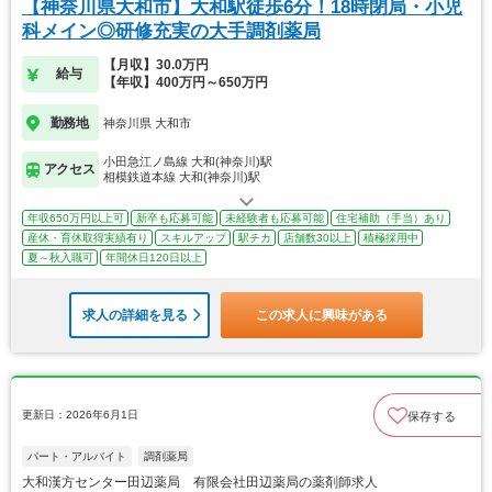
【神奈川県大和市】大和駅徒歩6分！18時閉局・小児
科メイン◎研修充実の大手調剤薬局
【月収】30.0万円
給与
【年収】400万円～650万円
勤務地
神奈川県 大和市
小田急江ノ島線 大和(神奈川)駅
アクセス
相模鉄道本線 大和(神奈川)駅
年収650万円以上可
新卒も応募可能
未経験者も応募可能
住宅補助（手当）あり
産休・育休取得実績有り
スキルアップ
駅チカ
店舗数30以上
積極採用中
夏～秋入職可
年間休日120日以上
求人の詳細を見る
この求人に興味がある
更新日：2026年6月1日
保存する
パート・アルバイト
調剤薬局
大和漢方センター田辺薬局 有限会社田辺薬局の薬剤師求人