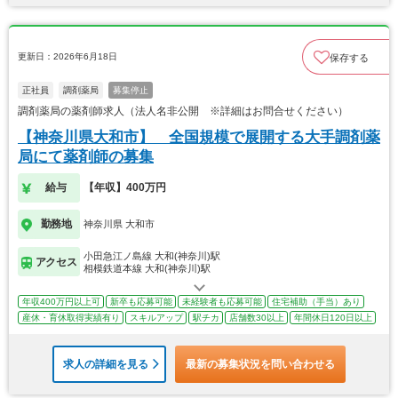
更新日：2026年6月18日
保存する
正社員
調剤薬局
募集停止
調剤薬局の薬剤師求人（法人名非公開 ※詳細はお問合せください）
【神奈川県大和市】 全国規模で展開する大手調剤薬
局にて薬剤師の募集
給与
【年収】400万円
勤務地
神奈川県 大和市
小田急江ノ島線 大和(神奈川)駅
アクセス
相模鉄道本線 大和(神奈川)駅
年収400万円以上可
新卒も応募可能
未経験者も応募可能
住宅補助（手当）あり
産休・育休取得実績有り
スキルアップ
駅チカ
店舗数30以上
年間休日120日以上
求人の詳細を見る
最新の募集状況を問い合わせる