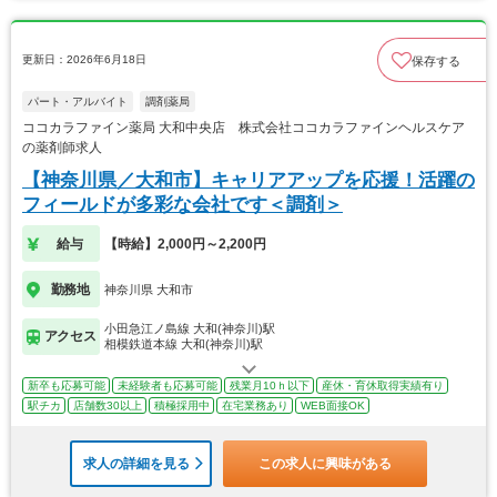
更新日：2026年6月18日
保存する
パート・アルバイト
調剤薬局
ココカラファイン薬局 大和中央店 株式会社ココカラファインヘルスケア
の薬剤師求人
【神奈川県／大和市】キャリアアップを応援！活躍の
フィールドが多彩な会社です＜調剤＞
給与
【時給】2,000円～2,200円
勤務地
神奈川県 大和市
小田急江ノ島線 大和(神奈川)駅
アクセス
相模鉄道本線 大和(神奈川)駅
新卒も応募可能
未経験者も応募可能
残業月10ｈ以下
産休・育休取得実績有り
駅チカ
店舗数30以上
積極採用中
在宅業務あり
WEB面接OK
求人の詳細を見る
この求人に興味がある