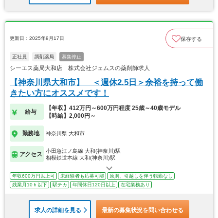
更新日：2025年9月17日
保存する
正社員
調剤薬局
募集停止
シーエス薬局大和店 株式会社ジェムスの薬剤師求人
【神奈川県大和市】 ＜週休2.5日＞余裕を持って働
きたい方にオススメです！
【年収】412万円～600万円程度 25歳～40歳モデル
給与
【時給】2,000円～
勤務地
神奈川県 大和市
小田急江ノ島線 大和(神奈川)駅
アクセス
相模鉄道本線 大和(神奈川)駅
年収600万円以上可
未経験者も応募可能
原則、引越しを伴う転勤なし
残業月10ｈ以下
駅チカ
年間休日120日以上
在宅業務あり
求人の詳細を見る
最新の募集状況を問い合わせる