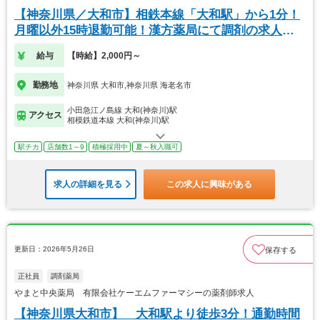
【神奈川県／大和市】相鉄本線「大和駅」から1分！
月曜以外15時退勤可能！漢方薬局にて調剤の求人で
す
給与
【時給】2,000円～
勤務地
神奈川県 大和市,神奈川県 海老名市
小田急江ノ島線 大和(神奈川)駅
アクセス
相模鉄道本線 大和(神奈川)駅
駅チカ
店舗数1～9
積極採用中
夏～秋入職可
求人の詳細を見る
この求人に興味がある
更新日：2026年5月26日
保存する
正社員
調剤薬局
やまと中央薬局 有限会社ケーエムファーマシーの薬剤師求人
【神奈川県大和市】 大和駅より徒歩3分！通勤時間