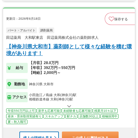
更新日：2026年6月18日
保存する
パート・アルバイト
調剤薬局
田辺薬局 大和駅東店 田辺薬局株式会社の薬剤師求人
【神奈川県大和市】薬剤師として様々な経験を積む環
境があります！
【月収】28.0万円
給与
【年収】392万円～550万円
【時給】2,000円～
勤務地
神奈川県 大和市
小田急江ノ島線 大和(神奈川)駅
アクセス
相模鉄道本線 大和(神奈川)駅
年収550万円以上可
新卒も応募可能
未経験者も応募可能
残業月10ｈ以下
産休・育休取得実績有り
スキルアップ
駅チカ
店舗数30以上
積極採用中
夏～秋入職可