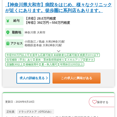
【神奈川県大和市】病院をはじめ、様々なクリニック
が近くにあります。徒歩圏に系列店もあります。
【月収】28.0万円程度
給与
【年収】392万円～550万円程度
勤務地
神奈川県 大和市
小田急江ノ島線 大和(神奈川)駅
アクセス
相模鉄道本線 大和(神奈川)駅
年収550万円以上可
新卒も応募可能
未経験者も応募可能
残業月10ｈ以下
住宅補助（手当）あり
産休・育休取得実績有り
スキルアップ
駅チカ
店舗数30以上
積極採用中
夏～秋入職可
年間休日120日以上
求人の詳細を見る
この求人に興味がある
更新日：2026年6月18日
保存する
正社員
ドラッグストア（OTCのみ）