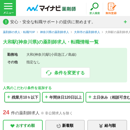
!
安心・安全な転職サポートの提供に努めます。
薬剤師の求人・転職TOP
神奈川県の薬剤師求人
大和市の薬剤師求人
大和駅の薬剤師求
大和駅(神奈川県)の薬剤師求人・転職情報一覧
勤務地
大和(神奈川)駅(小田急江ノ島線)
その他
指定なし
条件を変更する
人気のこだわり条件を追加する
残業月10ｈ以下
年間休日120日以上
土日休み（相談可含
24
件の薬剤師求人
※ 非公開求人を除く
おすすめ順
新着順
給与順