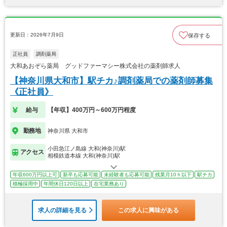
更新日：2026年7月9日
保存する
正社員
調剤薬局
大和あおぞら薬局 グッドファーマシー株式会社の薬剤師求人
【神奈川県大和市】駅チカ♪調剤薬局での薬剤師募集
《正社員》
給与
【年収】400万円～600万円程度
勤務地
神奈川県 大和市
小田急江ノ島線 大和(神奈川)駅
アクセス
相模鉄道本線 大和(神奈川)駅
年収600万円以上可
新卒も応募可能
未経験者も応募可能
残業月10ｈ以下
駅チカ
積極採用中
年間休日120日以上
在宅業務あり
求人の詳細を見る
この求人に興味がある