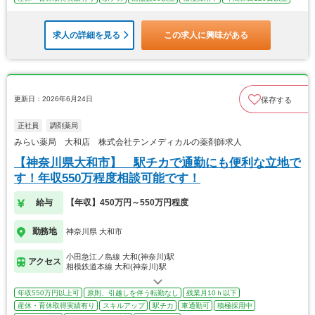
求人の詳細を見る
この求人に興味がある
更新日：2026年6月24日
保存する
正社員
調剤薬局
みらい薬局 大和店 株式会社テンメディカルの薬剤師求人
【神奈川県大和市】 駅チカで通勤にも便利な立地で
す！年収550万程度相談可能です！
給与
【年収】450万円～550万円程度
勤務地
神奈川県 大和市
小田急江ノ島線 大和(神奈川)駅
アクセス
相模鉄道本線 大和(神奈川)駅
年収550万円以上可
原則、引越しを伴う転勤なし
残業月10ｈ以下
産休・育休取得実績有り
スキルアップ
駅チカ
車通勤可
積極採用中