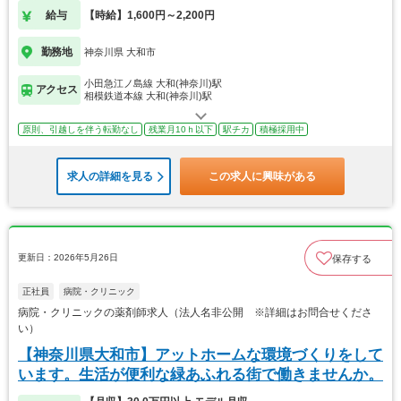
給与
【時給】1,600円～2,200円
勤務地
神奈川県 大和市
小田急江ノ島線 大和(神奈川)駅
アクセス
相模鉄道本線 大和(神奈川)駅
原則、引越しを伴う転勤なし
残業月10ｈ以下
駅チカ
積極採用中
求人の詳細を見る
この求人に興味がある
更新日：2026年5月26日
保存する
正社員
病院・クリニック
病院・クリニックの薬剤師求人（法人名非公開 ※詳細はお問合せくださ
い）
【神奈川県大和市】アットホームな環境づくりをして
います。生活が便利な緑あふれる街で働きませんか。