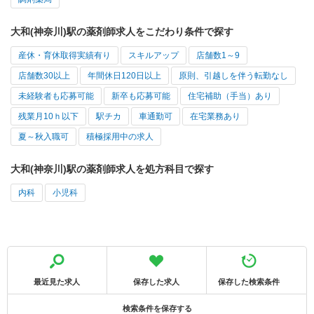
大和(神奈川)駅の薬剤師求人をこだわり条件で探す
産休・育休取得実績有り
スキルアップ
店舗数1～9
店舗数30以上
年間休日120日以上
原則、引越しを伴う転勤なし
未経験者も応募可能
新卒も応募可能
住宅補助（手当）あり
残業月10ｈ以下
駅チカ
車通勤可
在宅業務あり
夏～秋入職可
積極採用中の求人
大和(神奈川)駅の薬剤師求人を処方科目で探す
内科
小児科
最近見た求人
保存した求人
保存した検索条件
検索条件を保存する