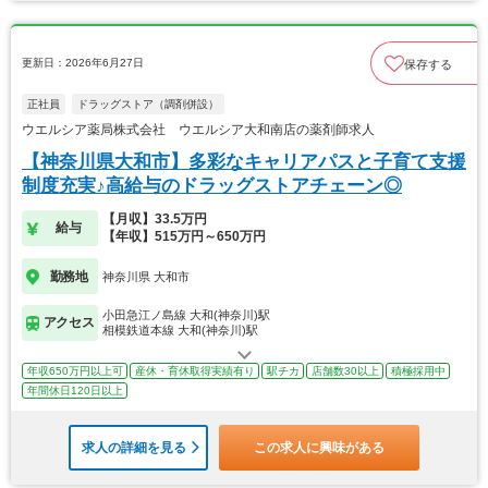
更新日：2026年6月27日
保存する
正社員
ドラッグストア（調剤併設）
ウエルシア薬局株式会社 ウエルシア大和南店の薬剤師求人
【神奈川県大和市】多彩なキャリアパスと子育て支援
制度充実♪高給与のドラッグストアチェーン◎
【月収】33.5万円
給与
【年収】515万円～650万円
勤務地
神奈川県 大和市
小田急江ノ島線 大和(神奈川)駅
アクセス
相模鉄道本線 大和(神奈川)駅
年収650万円以上可
産休・育休取得実績有り
駅チカ
店舗数30以上
積極採用中
年間休日120日以上
求人の詳細を見る
この求人に興味がある