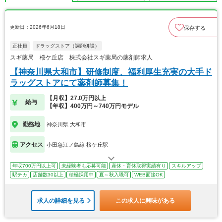
更新日：2026年6月18日
保存する
正社員
ドラッグストア（調剤併設）
スギ薬局 桜ケ丘店 株式会社スギ薬局の薬剤師求人
【神奈川県大和市】研修制度、福利厚生充実の大手ド
ラッグストアにて薬剤師募集！
【月収】27.0万円以上
給与
【年収】400万円～740万円モデル
勤務地
神奈川県 大和市
アクセス
小田急江ノ島線 桜ケ丘駅
年収700万円以上可
未経験者も応募可能
産休・育休取得実績有り
スキルアップ
駅チカ
店舗数30以上
積極採用中
夏～秋入職可
WEB面接OK
求人の詳細を見る
この求人に興味がある