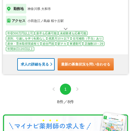
勤務地
神奈川県 大和市
アクセス
小田急江ノ島線 桜ケ丘駅
年収500万円以上可
新卒も応募可能
未経験者も応募可能
原則、引越しを伴う転勤なし
残業月10ｈ以下
住宅補助（手当）あり
産休・育休取得実績有り
総合門前
駅チカ
車通勤可
店舗数10～29
年間休日120日以上
求人の詳細を見る
最新の募集状況を問い合わせる
1
8件／8件