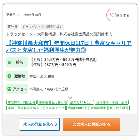
更新日：2026年6月18日
保存する
正社員
ドラッグストア（調剤併設）
ドラッグセイムス 大和柳橋店 株式会社富士薬品の薬剤師求人
【神奈川県大和市】年間休日117日！豊富なキャリア
パスと充実した福利厚生が魅力◎
【月収】34.4万円～59.2万円諸手当含む
給与
【年収】487万円～849万円
勤務地
神奈川県 大和市
アクセス
小田急江ノ島線 桜ケ丘駅
年収800万円以上可
未経験者も応募可能
残業月10ｈ以下
住宅補助（手当）あり
産休・育休取得実績有り
スキルアップ
店舗数30以上
積極採用中
夏～秋入職可
求人の詳細を見る
この求人に興味がある