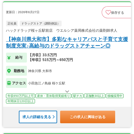
更新日：2026年6月27日
保存する
正社員
ドラッグストア（調剤併設）
ハックドラッグ桜ヶ丘駅前店 ウエルシア薬局株式会社の薬剤師求人
【神奈川県大和市】多彩なキャリアパスと子育て支援
制度充実♪高給与のドラッグストアチェーン◎
【月収】33.5万円
給与
【年収】515万円～650万円
勤務地
神奈川県 大和市
アクセス
小田急江ノ島線 桜ケ丘駅
年収650万円以上可
産休・育休取得実績有り
駅チカ
店舗数30以上
積極採用中
年間休日120日以上
求人の詳細を見る
この求人に興味がある