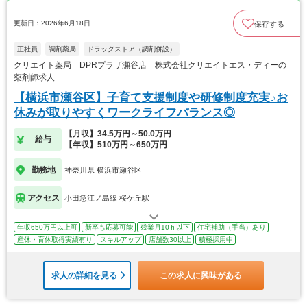
更新日：2026年6月18日
保存する
正社員
調剤薬局
ドラッグストア（調剤併設）
クリエイト薬局 DPRプラザ瀬谷店 株式会社クリエイトエス・ディーの
薬剤師求人
【横浜市瀬谷区】子育て支援制度や研修制度充実♪お
休みが取りやすくワークライフバランス◎
【月収】34.5万円～50.0万円
給与
【年収】510万円～650万円
勤務地
神奈川県 横浜市瀬谷区
アクセス
小田急江ノ島線 桜ケ丘駅
年収650万円以上可
新卒も応募可能
残業月10ｈ以下
住宅補助（手当）あり
産休・育休取得実績有り
スキルアップ
店舗数30以上
積極採用中
求人の詳細を見る
この求人に興味がある