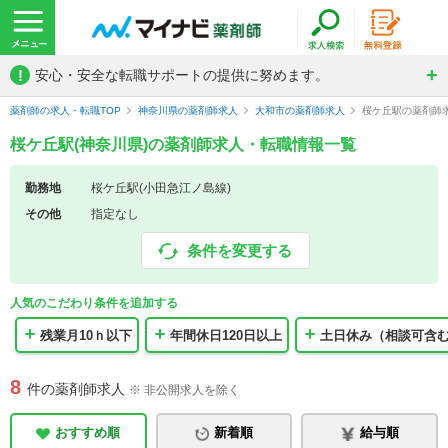
!
安心・安全な転職サポートの提供に努めます。
薬剤師の求人・転職TOP
神奈川県の薬剤師求人
大和市の薬剤師求人
桜ケ丘駅の薬剤師
桜ケ丘駅(神奈川県)の薬剤師求人・転職情報一覧
勤務地
桜ケ丘駅(小田急江ノ島線)
その他
指定なし
条件を変更する
人気のこだわり条件を追加する
残業月10ｈ以下
年間休日120日以上
土日休み（相談可含
8
件の薬剤師求人
※ 非公開求人を除く
おすすめ順
新着順
給与順