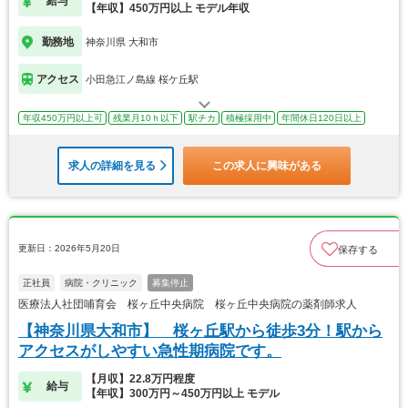
給与
【年収】450万円以上 モデル年収
勤務地
神奈川県 大和市
アクセス
小田急江ノ島線 桜ケ丘駅
年収450万円以上可
残業月10ｈ以下
駅チカ
積極採用中
年間休日120日以上
求人の詳細を見る
この求人に興味がある
更新日：2026年5月20日
保存する
正社員
病院・クリニック
募集停止
医療法人社団哺育会 桜ヶ丘中央病院 桜ヶ丘中央病院の薬剤師求人
【神奈川県大和市】 桜ヶ丘駅から徒歩3分！駅から
アクセスがしやすい急性期病院です。
【月収】22.8万円程度
給与
【年収】300万円～450万円以上 モデル