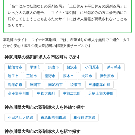
「高年収かつ転勤なしの調剤薬局」「土日休み＋平日休みの調剤薬局」と
いった人気求人の場合、「マイナビ薬剤師」に登録済みの方に優先的にご
紹介してしまうこともあるためサイトには求人情報が掲載されないことも
あります。
薬剤師のサイト「マイナビ薬剤師」では、希望通りの求人を無料でご紹介。大手
だから安心！厚生労働大臣認可の転職支援サービスです。
神奈川県の薬剤師求人を市区町村で探す
横須賀市
平塚市
鎌倉市
藤沢市
小田原市
茅ヶ崎市
逗子市
三浦市
秦野市
厚木市
大和市
伊勢原市
海老名市
座間市
南足柄市
綾瀬市
三浦郡葉山町
高座郡寒川町
中郡大磯町
中郡二宮町
足柄上郡大井町
神奈川県大和市の薬剤師求人を路線で探す
小田急江ノ島線
東急田園都市線
相模鉄道本線
神奈川県大和市の薬剤師求人を駅で探す