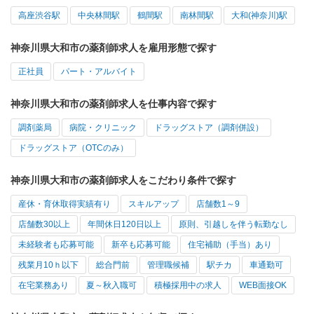
高座渋谷駅
中央林間駅
鶴間駅
南林間駅
大和(神奈川)駅
神奈川県大和市の薬剤師求人を雇用形態で探す
正社員
パート・アルバイト
神奈川県大和市の薬剤師求人を仕事内容で探す
調剤薬局
病院・クリニック
ドラッグストア（調剤併設）
ドラッグストア（OTCのみ）
神奈川県大和市の薬剤師求人をこだわり条件で探す
産休・育休取得実績有り
スキルアップ
店舗数1～9
店舗数30以上
年間休日120日以上
原則、引越しを伴う転勤なし
未経験者も応募可能
新卒も応募可能
住宅補助（手当）あり
残業月10ｈ以下
総合門前
管理職候補
駅チカ
車通勤可
在宅業務あり
夏～秋入職可
積極採用中の求人
WEB面接OK