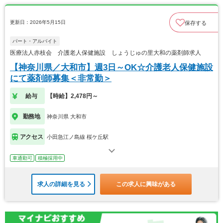
更新日：2026年5月15日
保存する
パート・アルバイト
医療法人赤枝会 介護老人保健施設 しょうじゅの里大和の薬剤師求人
【神奈川県／大和市】週3日～OK☆介護老人保健施設
にて薬剤師募集＜非常勤＞
給与
【時給】2,478円～
勤務地
神奈川県 大和市
アクセス
小田急江ノ島線 桜ケ丘駅
車通勤可
積極採用中
求人の詳細を見る
この求人に興味がある