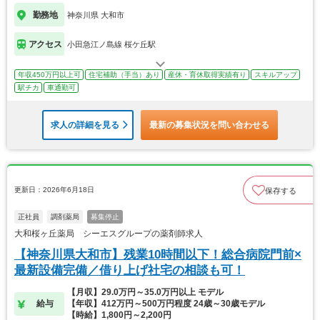
勤務地
神奈川県 大和市
アクセス
小田急江ノ島線 桜ケ丘駅
年収450万円以上可
住宅補助（手当）あり
産休・育休取得実績有り
スキルアップ
駅チカ
車通勤可
求人の詳細を見る
最新の募集状況を問い合わせる
更新日：2026年6月18日
保存する
正社員
調剤薬局
募集停止
大和桜ヶ丘薬局 シーエスグループの薬剤師求人
【神奈川県大和市】残業10時間以下！総合病院門前×
最新設備完備／借り上げ社宅の相談も可！
【月収】29.0万円～35.0万円以上 モデル
給与
【年収】412万円～500万円程度 24歳～30歳モデル
【時給】1,800円～2,200円