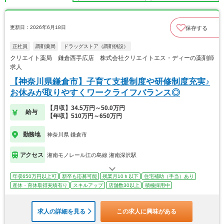
更新日：2026年6月18日
保存する
正社員
調剤薬局
ドラッグストア（調剤併設）
クリエイト薬局 鎌倉西手広店 株式会社クリエイトエス・ディーの薬剤師
求人
【神奈川県鎌倉市】子育て支援制度や研修制度充実♪
お休みが取りやすくワークライフバランス◎
【月収】34.5万円～50.0万円
給与
【年収】510万円～650万円
勤務地
神奈川県 鎌倉市
アクセス
湘南モノレール江の島線 湘南深沢駅
年収650万円以上可
新卒も応募可能
残業月10ｈ以下
住宅補助（手当）あり
産休・育休取得実績有り
スキルアップ
店舗数30以上
積極採用中
求人の詳細を見る
この求人に興味がある