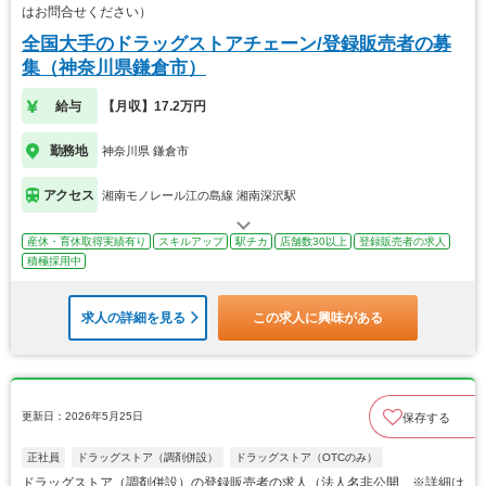
はお問合せください）
全国大手のドラッグストアチェーン/登録販売者の募
集（神奈川県鎌倉市）
給与
【月収】17.2万円
勤務地
神奈川県 鎌倉市
アクセス
湘南モノレール江の島線 湘南深沢駅
産休・育休取得実績有り
スキルアップ
駅チカ
店舗数30以上
登録販売者の求人
積極採用中
求人の詳細を見る
この求人に興味がある
更新日：2026年5月25日
保存する
正社員
ドラッグストア（調剤併設）
ドラッグストア（OTCのみ）
ドラッグストア（調剤併設）の登録販売者の求人（法人名非公開 ※詳細は