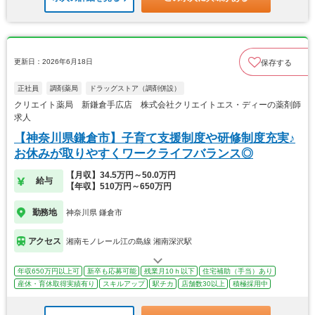
更新日：2026年6月18日
保存する
正社員
調剤薬局
ドラッグストア（調剤併設）
クリエイト薬局 新鎌倉手広店 株式会社クリエイトエス・ディーの薬剤師
求人
【神奈川県鎌倉市】子育て支援制度や研修制度充実♪
お休みが取りやすくワークライフバランス◎
【月収】34.5万円～50.0万円
給与
【年収】510万円～650万円
勤務地
神奈川県 鎌倉市
アクセス
湘南モノレール江の島線 湘南深沢駅
年収650万円以上可
新卒も応募可能
残業月10ｈ以下
住宅補助（手当）あり
産休・育休取得実績有り
スキルアップ
駅チカ
店舗数30以上
積極採用中