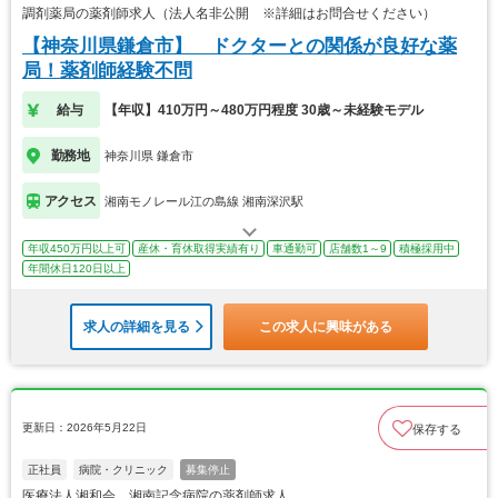
調剤薬局の薬剤師求人（法人名非公開 ※詳細はお問合せください）
【神奈川県鎌倉市】 ドクターとの関係が良好な薬
局！薬剤師経験不問
給与
【年収】410万円～480万円程度 30歳～未経験モデル
勤務地
神奈川県 鎌倉市
アクセス
湘南モノレール江の島線 湘南深沢駅
年収450万円以上可
産休・育休取得実績有り
車通勤可
店舗数1～9
積極採用中
年間休日120日以上
求人の詳細を見る
この求人に興味がある
更新日：2026年5月22日
保存する
正社員
病院・クリニック
募集停止
医療法人湘和会 湘南記念病院の薬剤師求人