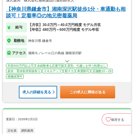
深沢薬局 株式会社湘南薬品の薬剤師求人
【神奈川県鎌倉市】湘南深沢駅徒歩1分・車通勤も相
談可！定着率◎の地元密着薬局
【月収】30.0万円～40.0万円程度 モデル月収
給与
【年収】480万円～600万円程度 モデル年収
勤務地
神奈川県 鎌倉市
アクセス
湘南モノレール江の島線 湘南深沢駅
年収600万円以上可
未経験者も応募可能
原則、引越しを伴う転勤なし
産休・育休取得実績有り
スキルアップ
駅チカ
車通勤可
店舗数10～29
積極採用中
求人の詳細を見る
この求人に興味がある
更新日：2026年2月2日
保存する
正社員
調剤薬局