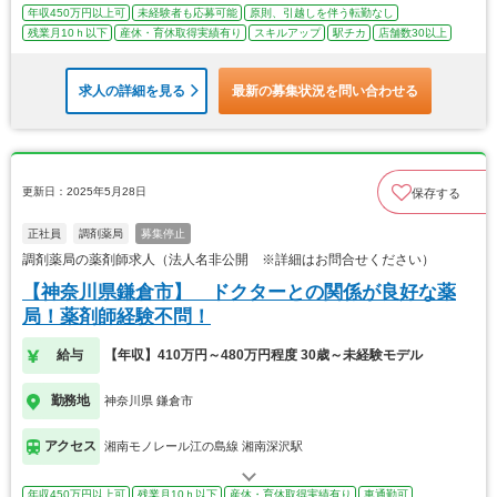
年収450万円以上可
未経験者も応募可能
原則、引越しを伴う転勤なし
残業月10ｈ以下
産休・育休取得実績有り
スキルアップ
駅チカ
店舗数30以上
求人の詳細を見る
最新の募集状況を問い合わせる
更新日：2025年5月28日
保存する
正社員
調剤薬局
募集停止
調剤薬局の薬剤師求人（法人名非公開 ※詳細はお問合せください）
【神奈川県鎌倉市】 ドクターとの関係が良好な薬
局！薬剤師経験不問！
給与
【年収】410万円～480万円程度 30歳～未経験モデル
勤務地
神奈川県 鎌倉市
アクセス
湘南モノレール江の島線 湘南深沢駅
年収450万円以上可
残業月10ｈ以下
産休・育休取得実績有り
車通勤可