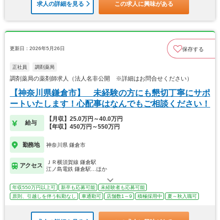
求人の詳細を見る
この求人に興味がある
更新日：2026年5月26日
保存する
正社員
調剤薬局
調剤薬局の薬剤師求人（法人名非公開 ※詳細はお問合せください）
【神奈川県鎌倉市】 未経験の方にも懇切丁寧にサポ
ートいたします！心配事はなんでもご相談ください！
【月収】25.0万円～40.0万円
給与
【年収】450万円～550万円
勤務地
神奈川県 鎌倉市
ＪＲ横須賀線 鎌倉駅
アクセス
江ノ島電鉄 鎌倉駅…ほか
年収550万円以上可
新卒も応募可能
未経験者も応募可能
原則、引越しを伴う転勤なし
車通勤可
店舗数1～9
積極採用中
夏～秋入職可