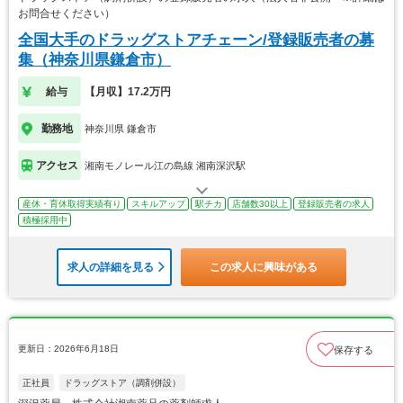
お問合せください）
全国大手のドラッグストアチェーン/登録販売者の募
集（神奈川県鎌倉市）
給与
【月収】17.2万円
勤務地
神奈川県 鎌倉市
アクセス
湘南モノレール江の島線 湘南深沢駅
産休・育休取得実績有り
スキルアップ
駅チカ
店舗数30以上
登録販売者の求人
積極採用中
求人の詳細を見る
この求人に興味がある
更新日：2026年6月18日
保存する
正社員
ドラッグストア（調剤併設）