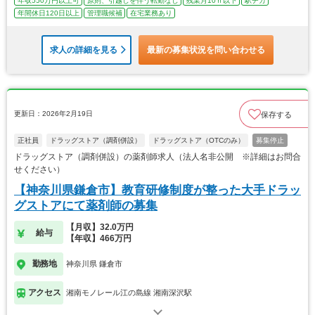
年収550万円以上可
原則、引越しを伴う転勤なし
残業月10ｈ以下
駅チカ
年間休日120日以上
管理職候補
在宅業務あり
求人の詳細を見る
最新の募集状況を問い合わせる
更新日：2026年2月19日
保存する
正社員
ドラッグストア（調剤併設）
ドラッグストア（OTCのみ）
募集停止
ドラッグストア（調剤併設）の薬剤師求人（法人名非公開 ※詳細はお問合
せください）
【神奈川県鎌倉市】教育研修制度が整った大手ドラッ
グストアにて薬剤師の募集
【月収】32.0万円
給与
【年収】466万円
勤務地
神奈川県 鎌倉市
アクセス
湘南モノレール江の島線 湘南深沢駅