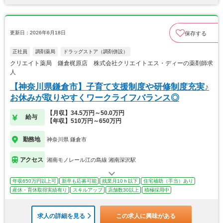
更新日：2026年6月18日
保存する
正社員
調剤薬局
ドラッグストア（調剤併設）
クリエイト薬局 鎌倉梶原店 株式会社クリエイトエス・ディーの薬剤師求
人
【神奈川県鎌倉市】子育て支援制度や研修制度充実♪
お休みが取りやすくワークライフバランス◎
【月収】34.5万円～50.0万円
給与
【年収】510万円～650万円
勤務地
神奈川県 鎌倉市
アクセス
湘南モノレール江の島線 湘南深沢駅
年収650万円以上可
新卒も応募可能
残業月10ｈ以下
住宅補助（手当）あり
産休・育休取得実績有り
スキルアップ
店舗数30以上
積極採用中
求人の詳細を見る
この求人に興味がある