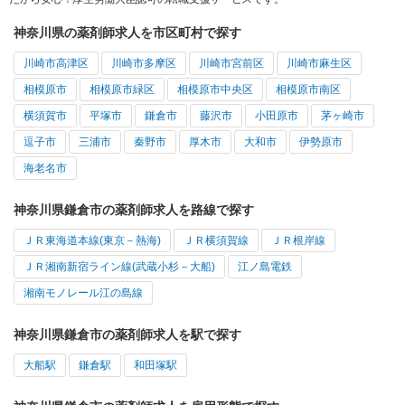
神奈川県の薬剤師求人を市区町村で探す
川崎市高津区
川崎市多摩区
川崎市宮前区
川崎市麻生区
相模原市
相模原市緑区
相模原市中央区
相模原市南区
横須賀市
平塚市
鎌倉市
藤沢市
小田原市
茅ヶ崎市
逗子市
三浦市
秦野市
厚木市
大和市
伊勢原市
海老名市
神奈川県鎌倉市の薬剤師求人を路線で探す
ＪＲ東海道本線(東京－熱海)
ＪＲ横須賀線
ＪＲ根岸線
ＪＲ湘南新宿ライン線(武蔵小杉－大船)
江ノ島電鉄
湘南モノレール江の島線
神奈川県鎌倉市の薬剤師求人を駅で探す
大船駅
鎌倉駅
和田塚駅