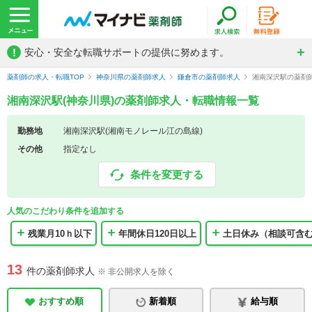
!
安心・安全な転職サポートの提供に努めます。
薬剤師の求人・転職TOP
神奈川県の薬剤師求人
鎌倉市の薬剤師求人
湘南深沢駅の薬剤
湘南深沢駅(神奈川県)の薬剤師求人・転職情報一覧
勤務地
湘南深沢駅(湘南モノレール江の島線)
その他
指定なし
条件を変更する
人気のこだわり条件を追加する
残業月10ｈ以下
年間休日120日以上
土日休み（相談可含
13
件の薬剤師求人
※ 非公開求人を除く
おすすめ順
新着順
給与順