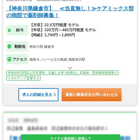
【神奈川県鎌倉市】 ≪当直無し！≫ケアミックス型
の病院で薬剤師募集！
【月収】22.5万円程度 モデル
給与
【年収】320万円～480万円程度 モデル
【時給】1,700円～1,800円
勤務地
神奈川県 鎌倉市
アクセス
湘南モノレール江の島線 湘南深沢駅
年収450万円以上可
原則、引越しを伴う転勤なし
産休・育休取得実績有り
スキルアップ
駅チカ
求人の詳細を見る
最新の募集状況を問い合わせる