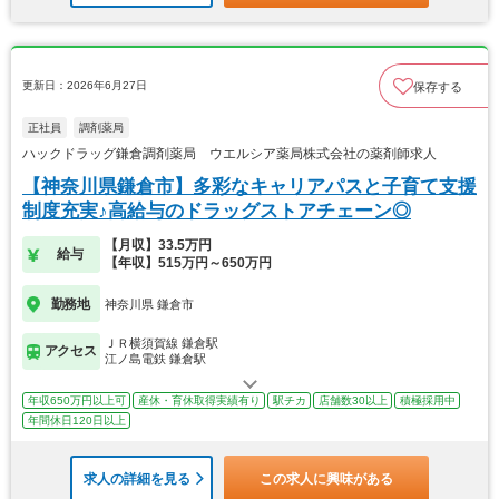
更新日：2026年6月27日
保存する
正社員
調剤薬局
ハックドラッグ鎌倉調剤薬局 ウエルシア薬局株式会社の薬剤師求人
【神奈川県鎌倉市】多彩なキャリアパスと子育て支援
制度充実♪高給与のドラッグストアチェーン◎
【月収】33.5万円
給与
【年収】515万円～650万円
勤務地
神奈川県 鎌倉市
ＪＲ横須賀線 鎌倉駅
アクセス
江ノ島電鉄 鎌倉駅
年収650万円以上可
産休・育休取得実績有り
駅チカ
店舗数30以上
積極採用中
年間休日120日以上
求人の詳細を見る
この求人に興味がある