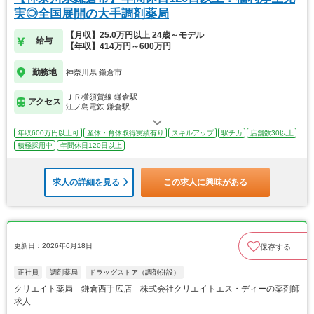
実◎全国展開の大手調剤薬局
【月収】25.0万円以上 24歳～モデル
給与
【年収】414万円～600万円
勤務地
神奈川県 鎌倉市
ＪＲ横須賀線 鎌倉駅
アクセス
江ノ島電鉄 鎌倉駅
年収600万円以上可
産休・育休取得実績有り
スキルアップ
駅チカ
店舗数30以上
積極採用中
年間休日120日以上
求人の詳細を見る
この求人に興味がある
更新日：2026年6月18日
保存する
正社員
調剤薬局
ドラッグストア（調剤併設）
クリエイト薬局 鎌倉西手広店 株式会社クリエイトエス・ディーの薬剤師
求人