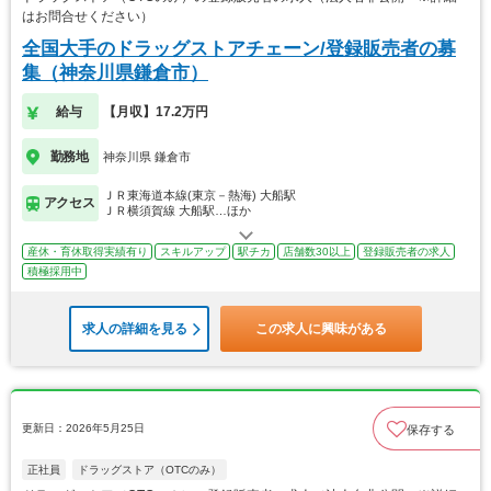
はお問合せください）
全国大手のドラッグストアチェーン/登録販売者の募
集（神奈川県鎌倉市）
給与
【月収】17.2万円
勤務地
神奈川県 鎌倉市
ＪＲ東海道本線(東京－熱海) 大船駅
アクセス
ＪＲ横須賀線 大船駅…ほか
産休・育休取得実績有り
スキルアップ
駅チカ
店舗数30以上
登録販売者の求人
積極採用中
求人の詳細を見る
この求人に興味がある
更新日：2026年5月25日
保存する
正社員
ドラッグストア（OTCのみ）