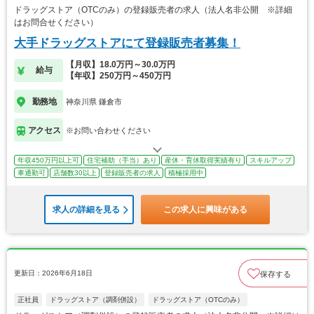
ドラッグストア（OTCのみ）の登録販売者の求人（法人名非公開 ※詳細
はお問合せください）
大手ドラッグストアにて登録販売者募集！
【月収】18.0万円～30.0万円
給与
【年収】250万円～450万円
勤務地
神奈川県 鎌倉市
アクセス
※お問い合わせください
年収450万円以上可
住宅補助（手当）あり
産休・育休取得実績有り
スキルアップ
車通勤可
店舗数30以上
登録販売者の求人
積極採用中
求人の詳細を見る
この求人に興味がある
更新日：2026年6月18日
保存する
正社員
ドラッグストア（調剤併設）
ドラッグストア（OTCのみ）