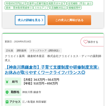
年収650万円以上可
新卒も応募可能
残業月10ｈ以下
住宅補助（手当）あり
産休・育休取得実績有り
スキルアップ
店舗数30以上
積極採用中
求人の詳細を見る
この求人に興味がある
更新日：2026年6月18日
保存する
正社員
調剤薬局
ドラッグストア（調剤併設）
クリエイト薬局 鎌倉材木座店 株式会社クリエイトエス・ディーの薬剤師
求人
【神奈川県鎌倉市】子育て支援制度や研修制度充実♪
お休みが取りやすくワークライフバランス◎
【月収】34.5万円～50.0万円
給与
【年収】510万円～650万円
勤務地
神奈川県 鎌倉市
アクセス
江ノ島電鉄 和田塚駅