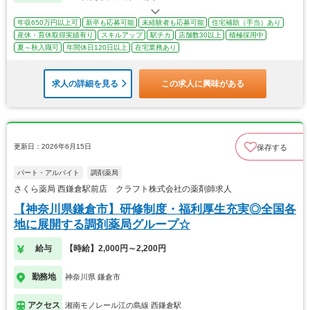
年収650万円以上可
新卒も応募可能
未経験者も応募可能
住宅補助（手当）あり
産休・育休取得実績有り
スキルアップ
駅チカ
店舗数30以上
積極採用中
夏～秋入職可
年間休日120日以上
在宅業務あり
求人の詳細を見る
この求人に興味がある
更新日：2026年6月15日
保存する
パート・アルバイト
調剤薬局
さくら薬局 西鎌倉駅前店 クラフト株式会社の薬剤師求人
【神奈川県鎌倉市】研修制度・福利厚生充実◎全国各
地に展開する調剤薬局グループ☆
給与
【時給】2,000円～2,200円
勤務地
神奈川県 鎌倉市
アクセス
湘南モノレール江の島線 西鎌倉駅