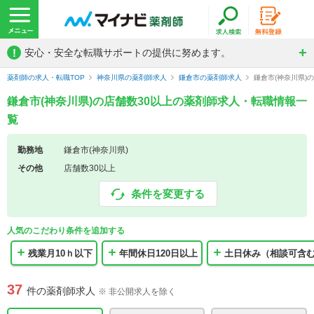
!
安心・安全な転職サポートの提供に努めます。
薬剤師の求人・転職TOP
神奈川県の薬剤師求人
鎌倉市の薬剤師求人
鎌倉市(神奈川県)
鎌倉市(神奈川県)の店舗数30以上の薬剤師求人・転職情報一
覧
勤務地
鎌倉市(神奈川県)
その他
店舗数30以上
条件を変更する
人気のこだわり条件を追加する
残業月10ｈ以下
年間休日120日以上
土日休み（相談可含
37
件の薬剤師求人
※ 非公開求人を除く