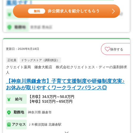
更新日：2026年6月18日
保存する
正社員
ドラッグストア（調剤併設）
クリエイト薬局 鎌倉大船店 株式会社クリエイトエス・ディーの薬剤師求
人
【神奈川県鎌倉市】子育て支援制度や研修制度充実♪
お休みが取りやすくワークライフバランス◎
【月収】34.5万円～50.0万円
給与
【年収】510万円～650万円
勤務地
神奈川県 鎌倉市
アクセス
ＪＲ横須賀線 北鎌倉駅