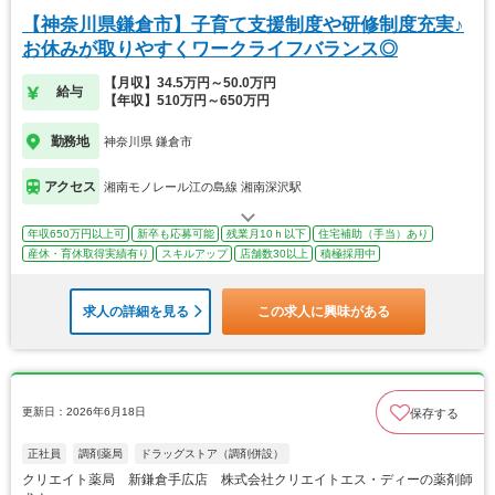
【神奈川県鎌倉市】子育て支援制度や研修制度充実♪
お休みが取りやすくワークライフバランス◎
【月収】34.5万円～50.0万円
給与
【年収】510万円～650万円
勤務地
神奈川県 鎌倉市
アクセス
湘南モノレール江の島線 湘南深沢駅
年収650万円以上可
新卒も応募可能
残業月10ｈ以下
住宅補助（手当）あり
産休・育休取得実績有り
スキルアップ
店舗数30以上
積極採用中
求人の詳細を見る
この求人に興味がある
更新日：2026年6月18日
保存する
正社員
調剤薬局
ドラッグストア（調剤併設）
クリエイト薬局 新鎌倉手広店 株式会社クリエイトエス・ディーの薬剤師