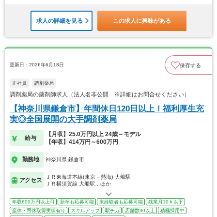
求人の詳細を見る
この求人に興味がある
更新日：2026年6月18日
保存する
正社員
調剤薬局
調剤薬局の薬剤師求人（法人名非公開 ※詳細はお問合せください）
【神奈川県鎌倉市】年間休日120日以上！福利厚生充
実◎全国展開の大手調剤薬局
【月収】25.0万円以上 24歳～モデル
給与
【年収】414万円～600万円
勤務地
神奈川県 鎌倉市
ＪＲ東海道本線(東京－熱海) 大船駅
アクセス
ＪＲ横須賀線 大船駅…ほか
年収600万円以上可
新卒も応募可能
未経験者も応募可能
残業月10ｈ以下
産休・育休取得実績有り
スキルアップ
駅チカ
店舗数30以上
積極採用中