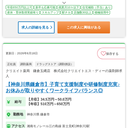
年収650万円以上可
新卒も応募可能
残業月10ｈ以下
住宅補助（手当）あり
産休・育休取得実績有り
スキルアップ
駅チカ
店舗数30以上
積極採用中
求人の詳細を見る
この求人に興味がある
更新日：2026年6月18日
保存する
正社員
調剤薬局
ドラッグストア（調剤併設）
クリエイト薬局 鎌倉玉縄店 株式会社クリエイトエス・ディーの薬剤師求
人
【神奈川県鎌倉市】子育て支援制度や研修制度充実♪
お休みが取りやすくワークライフバランス◎
【月収】34.5万円～50.0万円
給与
【年収】510万円～650万円
勤務地
神奈川県 鎌倉市
アクセス
湘南モノレール江の島線 富士見町(神奈川)駅