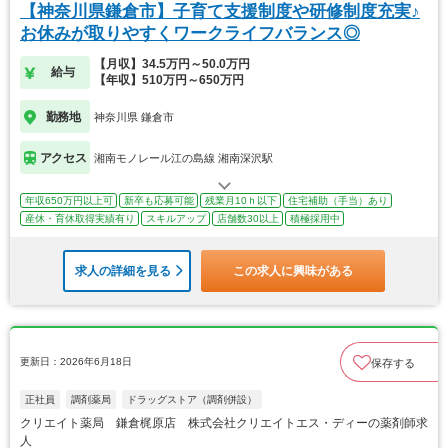
【神奈川県鎌倉市】子育て支援制度や研修制度充実♪
お休みが取りやすくワークライフバランス◎
【月収】34.5万円～50.0万円
給与
【年収】510万円～650万円
勤務地
神奈川県 鎌倉市
アクセス
湘南モノレール江の島線 湘南深沢駅
年収650万円以上可
新卒も応募可能
残業月10ｈ以下
住宅補助（手当）あり
産休・育休取得実績有り
スキルアップ
店舗数30以上
積極採用中
求人の詳細を見る
この求人に興味がある
更新日：2026年6月18日
保存する
正社員
調剤薬局
ドラッグストア（調剤併設）
クリエイト薬局 鎌倉梶原店 株式会社クリエイトエス・ディーの薬剤師求
人