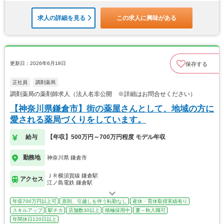
求人の詳細を見る
この求人に興味がある
更新日：2026年6月18日
保存する
正社員
調剤薬局
調剤薬局の薬剤師求人（法人名非公開 ※詳細はお問合せください）
【神奈川県鎌倉市】街の薬屋さんとして、地域の方に
愛される薬局づくりをしています。
給与
【年収】500万円～700万円程度 モデル年収
勤務地
神奈川県 鎌倉市
ＪＲ横須賀線 鎌倉駅
アクセス
江ノ島電鉄 鎌倉駅
年収700万円以上可
原則、引越しを伴う転勤なし
産休・育休取得実績有り
スキルアップ
駅チカ
店舗数30以上
積極採用中
夏～秋入職可
年間休日120日以上