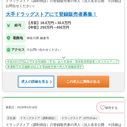
ドラッグストア（調剤併設）の登録販売者の求人（法人名非公開 ※詳細は
お問合せください）
大手ドラッグストアにて登録販売者募集！
【月収】18.0万円～30.0万円
給与
【年収】250万円～450万円
勤務地
神奈川県 鎌倉市
アクセス
※お問い合わせください
年収450万円以上可
住宅補助（手当）あり
産休・育休取得実績有り
スキルアップ
車通勤可
店舗数30以上
登録販売者の求人
積極採用中
求人の詳細を見る
この求人に興味がある
更新日：2026年6月18日
保存する
正社員
ドラッグストア（調剤併設）
ドラッグストア（OTCのみ）
ドラッグストア（調剤併設）の登録販売者の求人（法人名非公開 ※詳細は