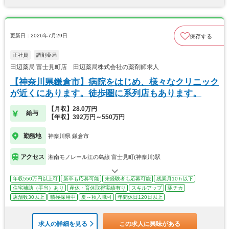
更新日：2026年7月29日
保存する
正社員
調剤薬局
田辺薬局 富士見町店 田辺薬局株式会社の薬剤師求人
【神奈川県鎌倉市】病院をはじめ、様々なクリニック
が近くにあります。徒歩圏に系列店もあります。
【月収】28.0万円
給与
【年収】392万円～550万円
勤務地
神奈川県 鎌倉市
アクセス
湘南モノレール江の島線 富士見町(神奈川)駅
年収550万円以上可
新卒も応募可能
未経験者も応募可能
残業月10ｈ以下
住宅補助（手当）あり
産休・育休取得実績有り
スキルアップ
駅チカ
店舗数30以上
積極採用中
夏～秋入職可
年間休日120日以上
求人の詳細を見る
この求人に興味がある