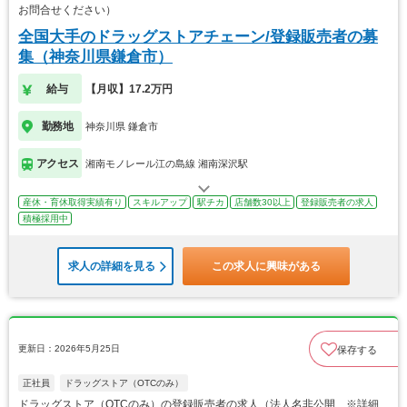
お問合せください）
全国大手のドラッグストアチェーン/登録販売者の募
集（神奈川県鎌倉市）
給与
【月収】17.2万円
勤務地
神奈川県 鎌倉市
アクセス
湘南モノレール江の島線 湘南深沢駅
産休・育休取得実績有り
スキルアップ
駅チカ
店舗数30以上
登録販売者の求人
積極採用中
求人の詳細を見る
この求人に興味がある
更新日：2026年5月25日
保存する
正社員
ドラッグストア（OTCのみ）
ドラッグストア（OTCのみ）の登録販売者の求人（法人名非公開 ※詳細