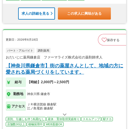
求人の詳細を見る
この求人に興味がある
更新日：2026年6月18日
保存する
パート・アルバイト
調剤薬局
おだいじに薬局鎌倉店 ファーマライズ株式会社の薬剤師求人
【神奈川県鎌倉市】街の薬屋さんとして、地域の方に
愛される薬局づくりをしています。
給与
【時給】2,000円～2,500円
勤務地
神奈川県 鎌倉市
ＪＲ横須賀線 鎌倉駅
アクセス
江ノ島電鉄 鎌倉駅
原則、引越しを伴う転勤なし
産休・育休取得実績有り
スキルアップ
駅チカ
店舗数30以上
積極採用中
WEB面接OK