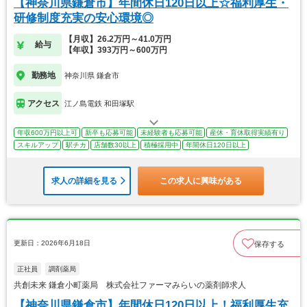
【神奈川県鎌倉市】年間休日120日以上☆福利厚生・
研修制度充実の安心環境◎
【月収】26.2万円～41.0万円
給与
【年収】393万円～600万円
勤務地
神奈川県 鎌倉市
アクセス
江ノ島電鉄 和田塚駅
年収600万円以上可
新卒も応募可能
未経験者も応募可能
産休・育休取得実績有り
スキルアップ
駅チカ
店舗数30以上
積極採用中
年間休日120日以上
求人の詳細を見る
この求人に興味がある
更新日：2026年6月18日
保存する
正社員
調剤薬局
共創未来 鎌倉小町薬局 株式会社ファーマみらいの薬剤師求人
【神奈川県鎌倉市】年間休日120日以上！福利厚生充