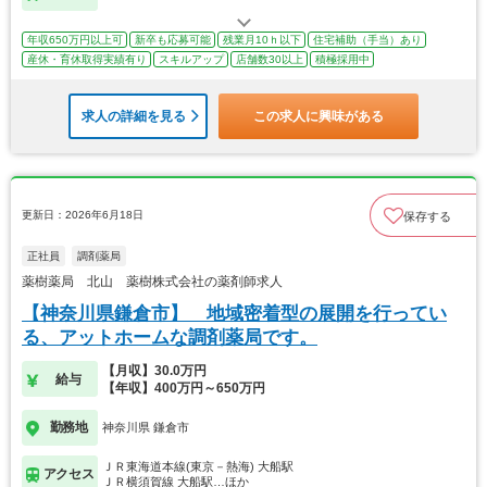
年収650万円以上可
新卒も応募可能
残業月10ｈ以下
住宅補助（手当）あり
産休・育休取得実績有り
スキルアップ
店舗数30以上
積極採用中
求人の詳細を見る
この求人に興味がある
更新日：2026年6月18日
保存する
正社員
調剤薬局
薬樹薬局 北山 薬樹株式会社の薬剤師求人
【神奈川県鎌倉市】 地域密着型の展開を行ってい
る、アットホームな調剤薬局です。
【月収】30.0万円
給与
【年収】400万円～650万円
勤務地
神奈川県 鎌倉市
ＪＲ東海道本線(東京－熱海) 大船駅
アクセス
ＪＲ横須賀線 大船駅…ほか