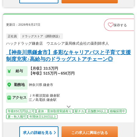
更新日：2026年6月27日
保存する
正社員
ドラッグストア（調剤併設）
ハックドラッグ鎌倉店 ウエルシア薬局株式会社の薬剤師求人
【神奈川県鎌倉市】多彩なキャリアパスと子育て支援
制度充実♪高給与のドラッグストアチェーン◎
【月収】33.5万円
給与
【年収】515万円～650万円
勤務地
神奈川県 鎌倉市
ＪＲ横須賀線 鎌倉駅
アクセス
江ノ島電鉄 鎌倉駅
年収650万円以上可
産休・育休取得実績有り
駅チカ
店舗数30以上
積極採用中
夏～秋入職可
年間休日120日以上
求人の詳細を見る
この求人に興味がある