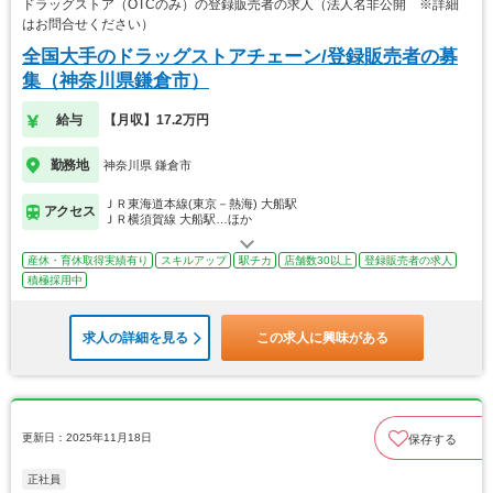
ドラッグストア（OTCのみ）の登録販売者の求人（法人名非公開 ※詳細
はお問合せください）
全国大手のドラッグストアチェーン/登録販売者の募
集（神奈川県鎌倉市）
給与
【月収】17.2万円
勤務地
神奈川県 鎌倉市
ＪＲ東海道本線(東京－熱海) 大船駅
アクセス
ＪＲ横須賀線 大船駅…ほか
産休・育休取得実績有り
スキルアップ
駅チカ
店舗数30以上
登録販売者の求人
積極採用中
求人の詳細を見る
この求人に興味がある
更新日：2025年11月18日
保存する
正社員