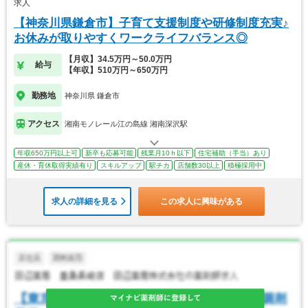
求人
【神奈川県鎌倉市】子育て支援制度や研修制度充実♪
お休みが取りやすくワークライフバランス◎
【月収】34.5万円～50.0万円
給与
【年収】510万円～650万円
勤務地
神奈川県 鎌倉市
アクセス
湘南モノレール江の島線 湘南深沢駅
年収650万円以上可
新卒も応募可能
残業月10ｈ以下
住宅補助（手当）あり
産休・育休取得実績有り
スキルアップ
駅チカ
店舗数30以上
積極採用中
求人の詳細を見る
この求人に興味がある