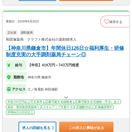
更新日：2026年6月20日
保存する
正社員
調剤薬局
和田塚薬局 クラフト株式会社の薬剤師求人
【神奈川県鎌倉市】年間休日126日☆福利厚生・研修
制度充実の大手調剤薬局チェーン◎
給与
【年収】419万円～743万円程度
勤務地
神奈川県 鎌倉市
アクセス
江ノ島電鉄 和田塚駅
年収700万円以上可
新卒も応募可能
未経験者も応募可能
住宅補助（手当）あり
産休・育休取得実績有り
スキルアップ
駅チカ
店舗数30以上
積極採用中
年間休日120日以上
求人の詳細を見る
この求人に興味がある