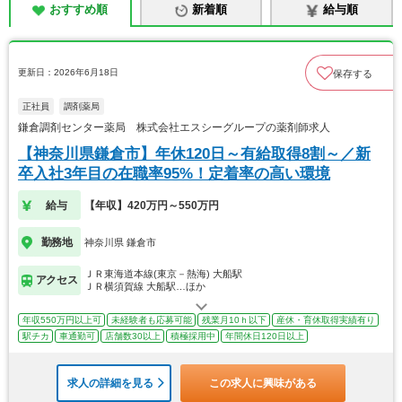
おすすめ順
新着順
給与順
更新日：2026年6月18日
保存する
正社員
調剤薬局
鎌倉調剤センター薬局 株式会社エスシーグループの薬剤師求人
【神奈川県鎌倉市】年休120日～有給取得8割～／新
卒入社3年目の在職率95%！定着率の高い環境
給与
【年収】420万円～550万円
勤務地
神奈川県 鎌倉市
ＪＲ東海道本線(東京－熱海) 大船駅
アクセス
ＪＲ横須賀線 大船駅…ほか
年収550万円以上可
未経験者も応募可能
残業月10ｈ以下
産休・育休取得実績有り
駅チカ
車通勤可
店舗数30以上
積極採用中
年間休日120日以上
求人の詳細を見る
この求人に興味がある