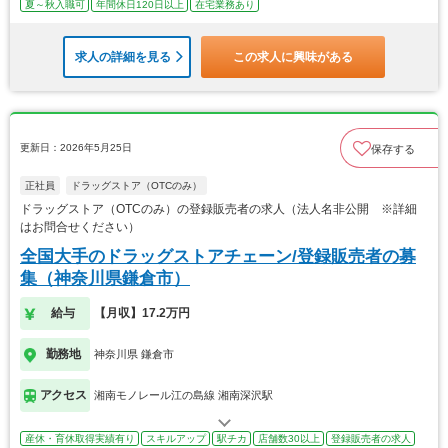
夏～秋入職可
年間休日120日以上
在宅業務あり
求人の詳細を見る
この求人に興味がある
更新日：2026年5月25日
保存する
正社員
ドラッグストア（OTCのみ）
ドラッグストア（OTCのみ）の登録販売者の求人（法人名非公開 ※詳細
はお問合せください）
全国大手のドラッグストアチェーン/登録販売者の募
集（神奈川県鎌倉市）
給与
【月収】17.2万円
勤務地
神奈川県 鎌倉市
アクセス
湘南モノレール江の島線 湘南深沢駅
産休・育休取得実績有り
スキルアップ
駅チカ
店舗数30以上
登録販売者の求人