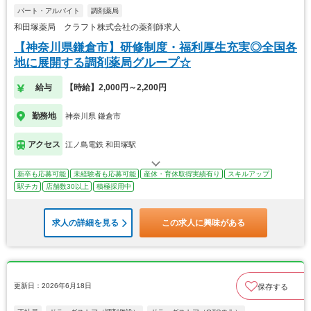
パート・アルバイト
調剤薬局
和田塚薬局 クラフト株式会社の薬剤師求人
【神奈川県鎌倉市】研修制度・福利厚生充実◎全国各
地に展開する調剤薬局グループ☆
給与
【時給】2,000円～2,200円
勤務地
神奈川県 鎌倉市
アクセス
江ノ島電鉄 和田塚駅
新卒も応募可能
未経験者も応募可能
産休・育休取得実績有り
スキルアップ
駅チカ
店舗数30以上
積極採用中
求人の詳細を見る
この求人に興味がある
更新日：2026年6月18日
保存する