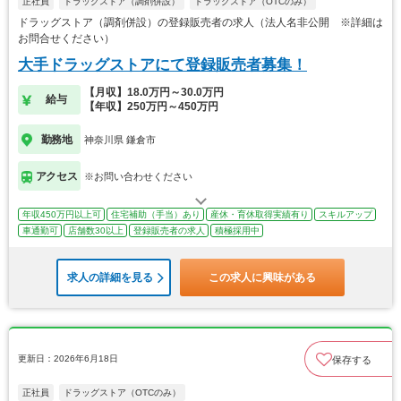
正社員
ドラッグストア（調剤併設）
ドラッグストア（OTCのみ）
ドラッグストア（調剤併設）の登録販売者の求人（法人名非公開 ※詳細は
お問合せください）
大手ドラッグストアにて登録販売者募集！
【月収】18.0万円～30.0万円
給与
【年収】250万円～450万円
勤務地
神奈川県 鎌倉市
アクセス
※お問い合わせください
年収450万円以上可
住宅補助（手当）あり
産休・育休取得実績有り
スキルアップ
車通勤可
店舗数30以上
登録販売者の求人
積極採用中
求人の詳細を見る
この求人に興味がある
更新日：2026年6月18日
保存する
正社員
ドラッグストア（OTCのみ）