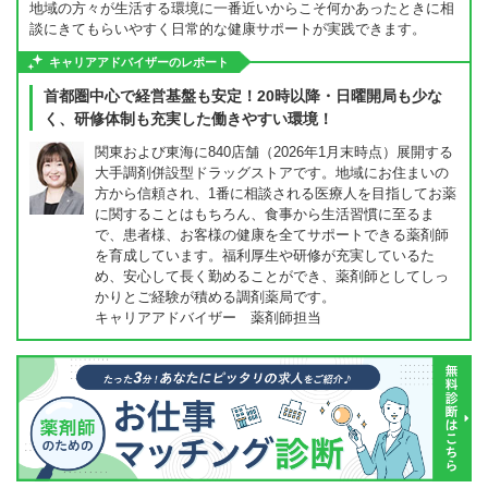
地域の方々が生活する環境に一番近いからこそ何かあったときに相
談にきてもらいやすく日常的な健康サポートが実践できます。
キャリアアドバイザーのレポート
首都圏中心で経営基盤も安定！20時以降・日曜開局も少な
く、研修体制も充実した働きやすい環境！
関東および東海に840店舗（2026年1月末時点）展開する
大手調剤併設型ドラッグストアです。地域にお住まいの
方から信頼され、1番に相談される医療人を目指してお薬
に関することはもちろん、食事から生活習慣に至るま
で、患者様、お客様の健康を全てサポートできる薬剤師
を育成しています。福利厚生や研修が充実しているた
め、安心して長く勤めることができ、薬剤師としてしっ
かりとご経験が積める調剤薬局です。
キャリアアドバイザー 薬剤師担当