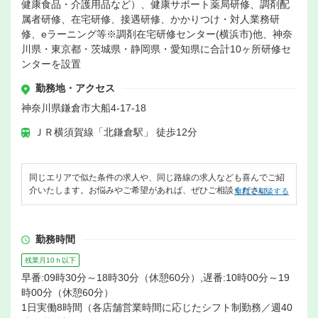
健康食品・介護用品など）、健康サポート薬局研修、調剤配
属者研修、在宅研修、接遇研修、かかりつけ・対人業務研
修、eラーニング等※調剤在宅研修センター(横浜市)他、神奈
川県・東京都・茨城県・静岡県・愛知県に合計10ヶ所研修セ
ンターを設置
勤務地・アクセス
神奈川県鎌倉市大船4-17-18
ＪＲ横須賀線「北鎌倉駅」 徒歩12分
同じエリアで似た条件の求人や、同じ路線の求人なども喜んでご紹
介いたします。お悩みやご希望があれば、ぜひご相談ください。
無料で相談する
勤務時間
残業月10ｈ以下
早番:09時30分～18時30分（休憩60分）,遅番:10時00分～19
時00分（休憩60分）
1日実働8時間（各店舗営業時間に応じたシフト制勤務／週40