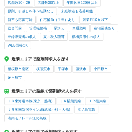
店舗数10～29
店舗数30以上
年間休日120日以上
原則、引越しを伴う転勤なし
未経験者も応募可能
新卒も応募可能
住宅補助（手当）あり
残業月10ｈ以下
総合門前
管理職候補
駅チカ
車通勤可
在宅業務あり
登録販売者の求人
夏～秋入職可
積極採用中の求人
WEB面接OK
近隣エリアで薬剤師求人を探す
相模原市南区
横須賀市
平塚市
藤沢市
小田原市
茅ヶ崎市
近隣エリアの路線で薬剤師求人を探す
ＪＲ東海道本線(東京－熱海)
ＪＲ横須賀線
ＪＲ根岸線
ＪＲ湘南新宿ライン線(武蔵小杉－大船)
江ノ島電鉄
湘南モノレール江の島線
近隣エリアの駅で薬剤師求人を探す