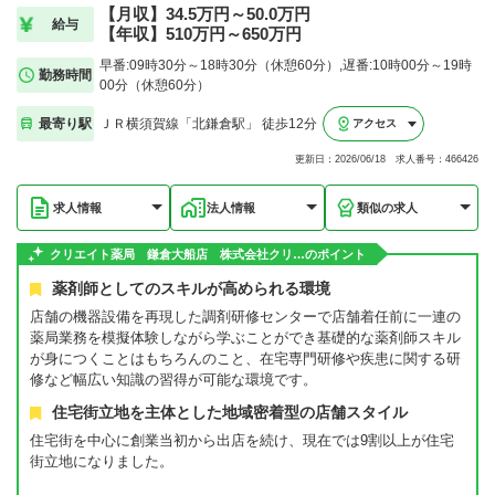
【月収】34.5万円～50.0万円
給与
【年収】510万円～650万円
早番:09時30分～18時30分（休憩60分）,遅番:10時00分～19時
勤務時間
00分（休憩60分）
最寄り駅
ＪＲ横須賀線「北鎌倉駅」 徒歩12分
アクセス
更新日：2026/06/18 求人番号：466426
求人情報
法人情報
類似の求人
クリエイト薬局 鎌倉大船店 株式会社クリ…のポイント
薬剤師としてのスキルが高められる環境
店舗の機器設備を再現した調剤研修センターで店舗着任前に一連の
薬局業務を模擬体験しながら学ぶことができ基礎的な薬剤師スキル
が身につくことはもちろんのこと、在宅専門研修や疾患に関する研
修など幅広い知識の習得が可能な環境です。
住宅街立地を主体とした地域密着型の店舗スタイル
住宅街を中心に創業当初から出店を続け、現在では9割以上が住宅
街立地になりました。