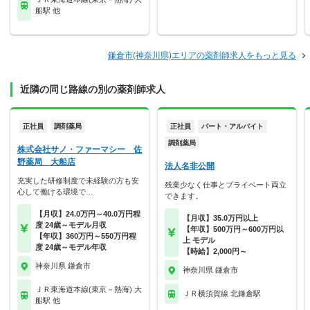
船駅 他
鎌倉市(神奈川県)エリアの薬剤師求人をもっと見る
近隣の同じ路線の別の薬剤師求人
正社員
調剤薬局
正社員
パート・アルバイト
調剤薬局
株式会社サノ・ファーマシー 佐
野薬局 大船店
法人名非公開
充実した研修制度で未経験の方も安
残業少なく仕事とプライベート両立
心して働ける環境で…
できます。
【月収】24.0万円～40.0万円程
【月収】35.0万円以上
度 24歳～モデル月収
【年収】500万円～600万円以
【年収】360万円～550万円程
上 モデル
度 24歳～モデル年収
【時給】2,000円～
神奈川県 鎌倉市
神奈川県 鎌倉市
ＪＲ東海道本線(東京－熱海) 大
ＪＲ横須賀線 北鎌倉駅
船駅 他