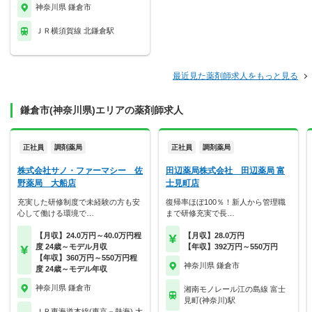
神奈川県 鎌倉市
ＪＲ横須賀線 北鎌倉駅
最近見た薬剤師求人をもっと見る
鎌倉市(神奈川県)エリアの薬剤師求人
正社員
調剤薬局
正社員
調剤薬局
株式会社サノ・ファーマシー 佐
田辺薬局株式会社 田辺薬局 富
野薬局 大船店
士見町店
充実した研修制度で未経験の方も安
復帰率ほぼ100％！新人から管理職
心して働ける環境で…
まで研修充実で長…
【月収】24.0万円～40.0万円程
【月収】28.0万円
度 24歳～モデル月収
【年収】392万円～550万円
【年収】360万円～550万円程
神奈川県 鎌倉市
度 24歳～モデル年収
神奈川県 鎌倉市
湘南モノレール江の島線 富士
見町(神奈川)駅
ＪＲ東海道本線(東京－熱海) 大