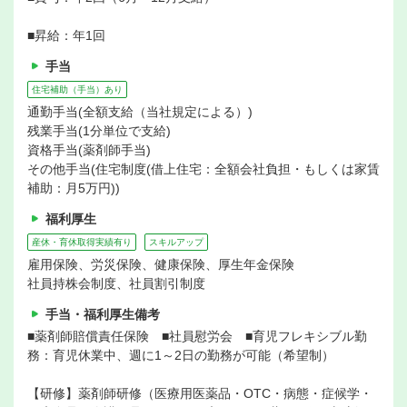
■昇給：年1回
手当
住宅補助（手当）あり
通勤手当(全額支給（当社規定による）)
残業手当(1分単位で支給)
資格手当(薬剤師手当)
その他手当(住宅制度(借上住宅：全額会社負担・もしくは家賃
補助：月5万円))
福利厚生
産休・育休取得実績有り
スキルアップ
雇用保険、労災保険、健康保険、厚生年金保険
社員持株会制度、社員割引制度
手当・福利厚生備考
■薬剤師賠償責任保険 ■社員慰労会 ■育児フレキシブル勤
務：育児休業中、週に1～2日の勤務が可能（希望制）
【研修】薬剤師研修（医療用医薬品・OTC・病態・症候学・