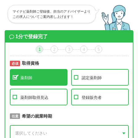
マイナビ薬剤師ご登録後、担当のアドバイザーより
この求人についてご案内差し上げます！
1分で登録完了
1
2
3
4
5
取得資格
必須
必須
薬剤師
認定薬剤師
薬剤師取得見込
登録販売者
取得予定年
希望の就業時期
必須
任意