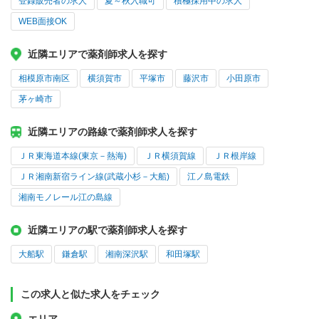
登録販売者の求人
夏～秋入職可
積極採用中の求人
WEB面接OK
近隣エリアで薬剤師求人を探す
相模原市南区
横須賀市
平塚市
藤沢市
小田原市
茅ヶ崎市
近隣エリアの路線で薬剤師求人を探す
ＪＲ東海道本線(東京－熱海)
ＪＲ横須賀線
ＪＲ根岸線
ＪＲ湘南新宿ライン線(武蔵小杉－大船)
江ノ島電鉄
湘南モノレール江の島線
近隣エリアの駅で薬剤師求人を探す
大船駅
鎌倉駅
湘南深沢駅
和田塚駅
この求人と似た求人をチェック