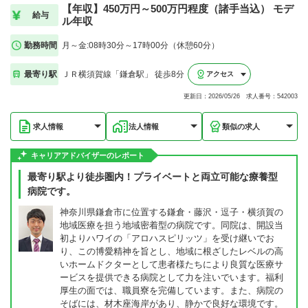
【年収】450万円～500万円程度（諸手当込） モデ
給与
ル年収
勤務時間
月～金:08時30分～17時00分（休憩60分）
最寄り駅
ＪＲ横須賀線「鎌倉駅」 徒歩8分
アクセス
更新日：2026/05/26 求人番号：542003
求人情報
法人情報
類似の求人
キャリアアドバイザーのレポート
最寄り駅より徒歩圏内！プライベートと両立可能な療養型
病院です。
神奈川県鎌倉市に位置する鎌倉・藤沢・逗子・横須賀の
地域医療を担う地域密着型の病院です。同院は、開設当
初よりハワイの「アロハスピリッツ」を受け継いでお
り、この博愛精神を旨とし、地域に根ざしたレベルの高
いホームドクターとして患者様たちにより良質な医療サ
ービスを提供できる病院として力を注いでいます。福利
厚生の面では、職員寮を完備しています。また、病院の
そばには、材木座海岸があり、静かで良好な環境です。