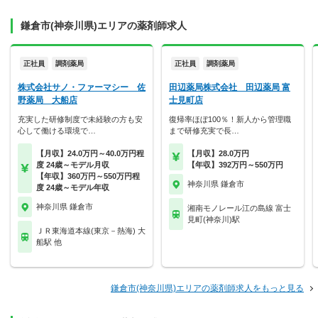
鎌倉市(神奈川県)エリアの薬剤師求人
正社員
調剤薬局
正社員
調剤薬局
株式会社サノ・ファーマシー 佐
田辺薬局株式会社 田辺薬局 富
野薬局 大船店
士見町店
充実した研修制度で未経験の方も安
復帰率ほぼ100％！新人から管理職
心して働ける環境で…
まで研修充実で長…
【月収】24.0万円～40.0万円程
【月収】28.0万円
度 24歳～モデル月収
【年収】392万円～550万円
【年収】360万円～550万円程
神奈川県 鎌倉市
度 24歳～モデル年収
神奈川県 鎌倉市
湘南モノレール江の島線 富士
見町(神奈川)駅
ＪＲ東海道本線(東京－熱海) 大
船駅 他
鎌倉市(神奈川県)エリアの薬剤師求人をもっと見る