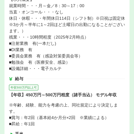
就業時間・・・月～金／8：30～17：00
当直・オンコール・・・なし
休日・休暇・・・年間休日114日（シフト制）※日祝は固定休
※3か月～半年に1～2回ほど土曜日の出勤になることがござい
ます。）
残業・・・10時間程度（2025年2月時点）
■注射業務 有(一本だし)
■DI業務 有
■委員会業務 有（感染対策委員会等）
■勉強会 有（医療安全、感染）
■設備詳細・・・電子カルテ
給与
年収500万円以上可
【年収】450万円～500万円程度（諸手当込） モデル年収
※年齢、経験、能力を考慮の上、同社規定により決定しま
す。
■賞与：年2回（基本給4か月分×2回 ※業績による）
■昇給：年1回