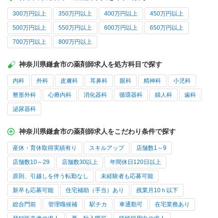
300万円以上
350万円以上
400万円以上
450万円以上
500万円以上
550万円以上
600万円以上
650万円以上
700万円以上
800万円以上
神奈川県鎌倉市の薬剤師求人を処方科目で探す
内科
外科
皮膚科
耳鼻科
眼科
精神科
小児科
整形外科
心療内科
消化器科
循環器科
婦人科
歯科
泌尿器科
神奈川県鎌倉市の薬剤師求人をこだわり条件で探す
産休・育休取得実績有り
スキルアップ
店舗数1～9
店舗数10～29
店舗数30以上
年間休日120日以上
原則、引越しを伴う転勤なし
未経験者も応募可能
新卒も応募可能
住宅補助（手当）あり
残業月10ｈ以下
総合門前
管理職候補
駅チカ
車通勤可
在宅業務あり