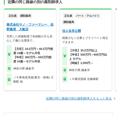
近隣の同じ路線の別の薬剤師求人
正社員
調剤薬局
正社員
パート・アルバイト
調剤薬局
株式会社サノ・ファーマシー 佐
野薬局 大船店
法人名非公開
充実した研修制度で未経験の方も安
残業少なく仕事とプライベート両立
心して働ける環境で…
できます。
【月収】24.0万円～40.0万円程
【月収】35.0万円以上
度 24歳～モデル月収
【年収】500万円～600万円以
【年収】360万円～550万円程
上 モデル
度 24歳～モデル年収
【時給】2,000円～
神奈川県 鎌倉市
神奈川県 鎌倉市
ＪＲ東海道本線(東京－熱海) 大
ＪＲ横須賀線 北鎌倉駅
船駅 他
近隣の同じ路線の別の薬剤師求人をもっと見る