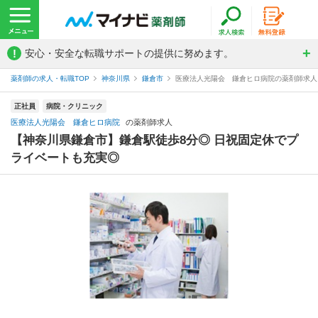
!
安心・安全な転職サポートの提供に努めます。
薬剤師の求人・転職TOP
神奈川県
鎌倉市
医療法人光陽会 鎌倉ヒロ病院の薬剤師求人
正社員
病院・クリニック
医療法人光陽会 鎌倉ヒロ病院
の薬剤師求人
【神奈川県鎌倉市】鎌倉駅徒歩8分◎ 日祝固定休でプ
ライベートも充実◎