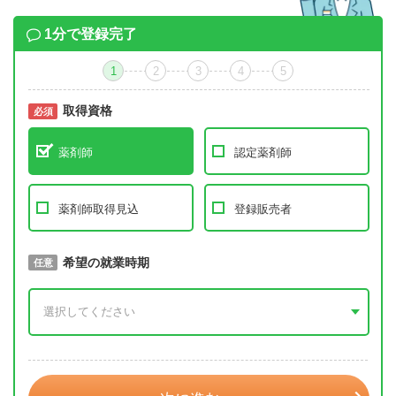
1分で登録完了
1
2
3
4
5
取得資格
必須
必須
薬剤師
認定薬剤師
薬剤師取得見込
登録販売者
取得予定年
希望の就業時期
必須
任意
年 3月