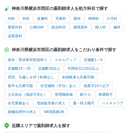
神奈川県横浜市西区の薬剤師求人を処方科目で探す
内科
外科
皮膚科
耳鼻科
眼科
精神科
小児科
整形外科
心療内科
総合科目
循環器科
婦人科
歯科
泌尿器科
神奈川県横浜市西区の薬剤師求人をこだわり条件で探す
産休・育休取得実績有り
スキルアップ
店舗数1～9
店舗数10～29
店舗数30以上
年間休日120日以上
原則、引越しを伴う転勤なし
未経験者も応募可能
新卒も応募可能
住宅補助（手当）あり
残業月10ｈ以下
土日休み（相談可含む）
管理職候補
駅チカ
車通勤可
在宅業務あり
登録販売者の求人
夏～秋入職可
ハイキャリア
積極採用中の求人
WEB面接OK
近隣エリアで薬剤師求人を探す