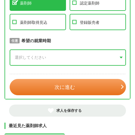
薬剤師
認定薬剤師
薬剤師取得見込
登録販売者
取得予定年
希望の就業時期
必須
任意
年 3月
次に進む
求人を保存する
最近見た薬剤師求人