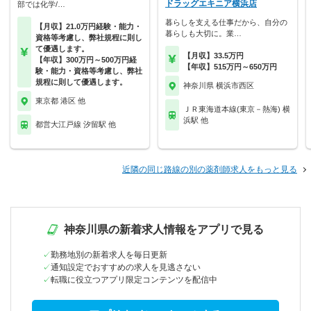
ドラッグエキニア横浜店
部では化学/…
暮らしを支える仕事だから、自分の
【月収】21.0万円経験・能力・
暮らしも大切に。業…
資格等考慮し、弊社規程に則し
て優遇します。
【月収】33.5万円
【年収】300万円～500万円経
【年収】515万円～650万円
験・能力・資格等考慮し、弊社
規程に則して優遇します。
神奈川県 横浜市西区
東京都 港区 他
ＪＲ東海道本線(東京－熱海) 横
浜駅 他
都営大江戸線 汐留駅 他
近隣の同じ路線の別の薬剤師求人をもっと見る
神奈川県の新着求人情報をアプリで見る
勤務地別の新着求人を毎日更新
通知設定でおすすめの求人を見逃さない
転職に役立つアプリ限定コンテンツを配信中