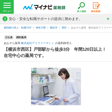
!
安心・安全な転職サポートの提供に努めます。
薬剤師の求人・転職TOP
神奈川県
横浜市
西区
あおぞら薬局 株式会社アイファー
正社員
調剤薬局
あおぞら薬局
株式会社アイファーマシィ
の薬剤師求人
【横浜市西区】戸部駅から徒歩3分 年間120日以上！
在宅中心の薬局です。