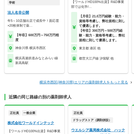
【ワールドHD100%出資】R&D事業
学術
部では化学/…
法人名非公開
【月収】21.0万円経験・能力・
年5～10店舗出店で成長中！面応需
資格等考慮し、弊社規程に則し
×20枚体制で薬…
て優遇します。
【年収】300万円～500万円経
【年収】600万円～750万円程
験・能力・資格等考慮し、弊社
度
規程に則して優遇します。
神奈川県 横浜市西区
東京都 港区 他
横浜高速鉄道みなとみらい線
都営大江戸線 汐留駅 他
新高島駅
横浜市西区(神奈川県)エリアの薬剤師求人をもっと見る
近隣の同じ路線の別の薬剤師求人
正社員
一般企業
正社員
ドラッグストア（調剤併設）
株式会社ワールドインテック
ウエルシア薬局株式会社 ハック
【ワールドHD100%出資】R&D事業