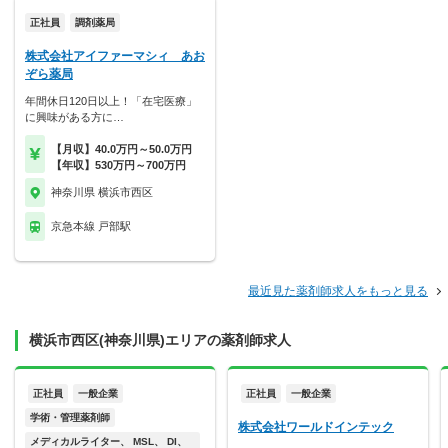
正社員
調剤薬局
株式会社アイファーマシィ あお
ぞら薬局
年間休日120日以上！「在宅医療」
に興味がある方に…
【月収】40.0万円～50.0万円
【年収】530万円～700万円
神奈川県 横浜市西区
京急本線 戸部駅
最近見た薬剤師求人をもっと見る
横浜市西区(神奈川県)エリアの薬剤師求人
正社員
一般企業
正社員
一般企業
学術・管理薬剤師
株式会社ワールドインテック
メディカルライター、 MSL、 DI、