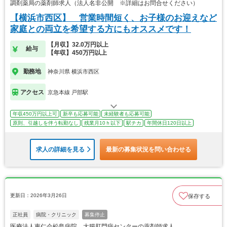
調剤薬局の薬剤師求人（法人名非公開 ※詳細はお問合せください）
【横浜市西区】 営業時間短く、お子様のお迎えなど
家庭との両立を希望する方にもオススメです！
【月収】32.0万円以上
給与
【年収】450万円以上
勤務地
神奈川県 横浜市西区
アクセス
京急本線 戸部駅
年収450万円以上可
新卒も応募可能
未経験者も応募可能
原則、引越しを伴う転勤なし
残業月10ｈ以下
駅チカ
年間休日120日以上
求人の詳細を見る
最新の募集状況を問い合わせる
更新日：2026年3月26日
保存する
正社員
病院・クリニック
募集停止
医療法人恵仁会松島病院 大腸肛門病センターの薬剤師求人