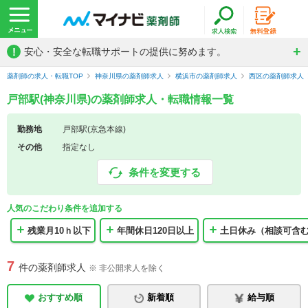
!
安心・安全な転職サポートの提供に努めます。
薬剤師の求人・転職TOP
神奈川県の薬剤師求人
横浜市の薬剤師求人
西区の薬剤師求人
戸部駅(神奈川県)の薬剤師求人・転職情報一覧
勤務地
戸部駅(京急本線)
その他
指定なし
条件を変更する
人気のこだわり条件を追加する
残業月10ｈ以下
年間休日120日以上
土日休み（相談可含
7
件の薬剤師求人
※ 非公開求人を除く
おすすめ順
新着順
給与順