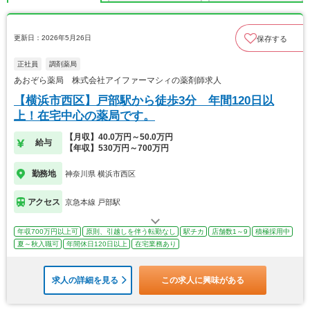
更新日：2026年5月26日
保存する
正社員
調剤薬局
あおぞら薬局 株式会社アイファーマシィの薬剤師求人
【横浜市西区】戸部駅から徒歩3分 年間120日以
上！在宅中心の薬局です。
【月収】40.0万円～50.0万円
給与
【年収】530万円～700万円
勤務地
神奈川県 横浜市西区
アクセス
京急本線 戸部駅
年収700万円以上可
原則、引越しを伴う転勤なし
駅チカ
店舗数1～9
積極採用中
夏～秋入職可
年間休日120日以上
在宅業務あり
求人の詳細を見る
この求人に興味がある