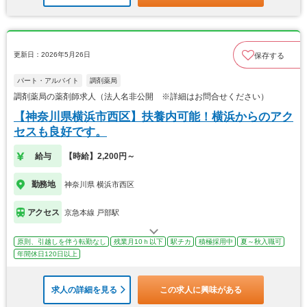
更新日：2026年5月26日
保存する
パート・アルバイト
調剤薬局
調剤薬局の薬剤師求人（法人名非公開 ※詳細はお問合せください）
【神奈川県横浜市西区】扶養内可能！横浜からのアク
セスも良好です。
給与
【時給】2,200円～
勤務地
神奈川県 横浜市西区
アクセス
京急本線 戸部駅
原則、引越しを伴う転勤なし
残業月10ｈ以下
駅チカ
積極採用中
夏～秋入職可
年間休日120日以上
求人の詳細を見る
この求人に興味がある