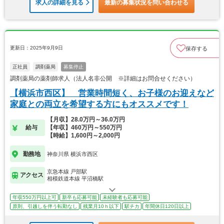
求人の詳細を見る
最新の募集状況を問い合わせる
更新日：2025年9月9日
保存する
正社員
調剤薬局
募集停止
調剤薬局の薬剤師求人（法人名非公開 ※詳細はお問合せください）
【横浜市西区】 営業時間短く、お子様のお迎えなど
家庭との両立を希望する方にもオススメです！
【月収】28.0万円～36.0万円
給与
【年収】460万円～550万円
【時給】1,600円～2,000円
勤務地
神奈川県 横浜市西区
京急本線 戸部駅
アクセス
相模鉄道本線 平沼橋駅
年収550万円以上可
新卒も応募可能
未経験者も応募可能
原則、引越しを伴う転勤なし
残業月10ｈ以下
駅チカ
年間休日120日以上