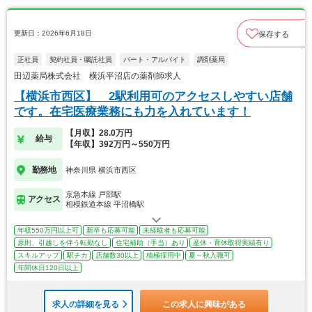
更新日：2026年6月18日
保存する
正社員
契約社員・嘱託社員
パート・アルバイト
調剤薬局
田辺薬局株式会社 横浜平沼店の薬剤師求人
【横浜市西区】 2駅利用可のアクセスしやすい店舗
です。在宅医療業務にも力を入れています！
【月収】28.0万円
給与
【年収】392万円～550万円
勤務地
神奈川県 横浜市西区
京急本線 戸部駅
アクセス
相模鉄道本線 平沼橋駅
年収550万円以上可
新卒も応募可能
未経験者も応募可能
原則、引越しを伴う転勤なし
住宅補助（手当）あり
産休・育休取得実績有り
スキルアップ
駅チカ
店舗数30以上
積極採用中
夏～秋入職可
年間休日120日以上
求人の詳細を見る
この求人に興味がある