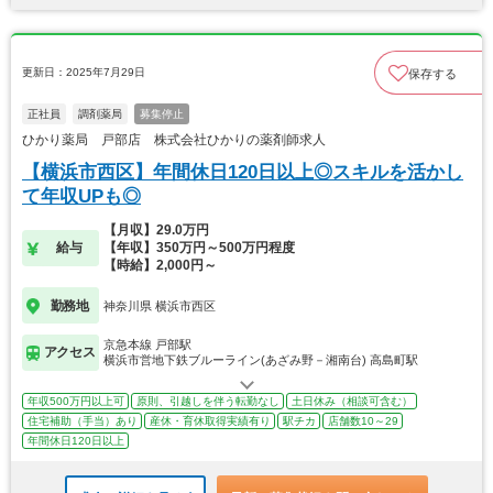
更新日：2025年7月29日
保存する
正社員
調剤薬局
募集停止
ひかり薬局 戸部店 株式会社ひかりの薬剤師求人
【横浜市西区】年間休日120日以上◎スキルを活かし
て年収UPも◎
【月収】29.0万円
給与
【年収】350万円～500万円程度
【時給】2,000円～
勤務地
神奈川県 横浜市西区
京急本線 戸部駅
アクセス
横浜市営地下鉄ブルーライン(あざみ野－湘南台) 高島町駅
年収500万円以上可
原則、引越しを伴う転勤なし
土日休み（相談可含む）
住宅補助（手当）あり
産休・育休取得実績有り
駅チカ
店舗数10～29
年間休日120日以上