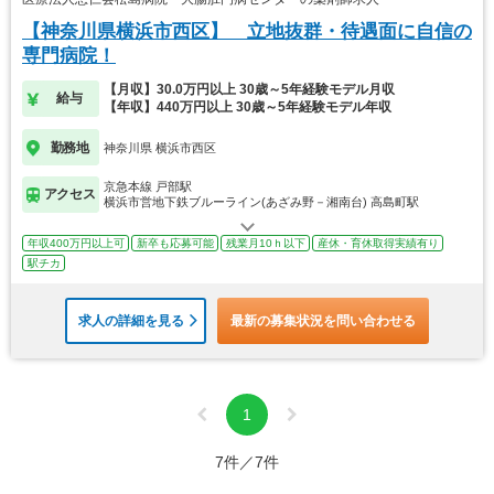
【神奈川県横浜市西区】 立地抜群・待遇面に自信の
専門病院！
【月収】30.0万円以上 30歳～5年経験モデル月収
給与
【年収】440万円以上 30歳～5年経験モデル年収
勤務地
神奈川県 横浜市西区
京急本線 戸部駅
アクセス
横浜市営地下鉄ブルーライン(あざみ野－湘南台) 高島町駅
年収400万円以上可
新卒も応募可能
残業月10ｈ以下
産休・育休取得実績有り
駅チカ
求人の詳細を見る
最新の募集状況を問い合わせる
1
7件／7件