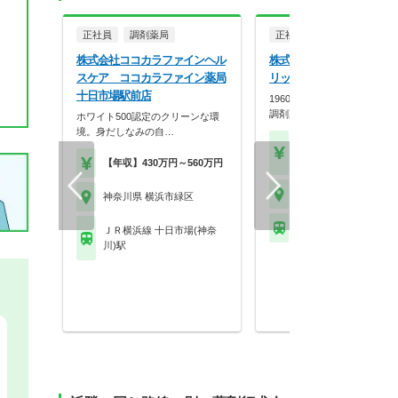
正社員
調剤薬局
正社員
調剤薬局
株式会社ココカラファインヘル
株式会社大信薬局 株式会
スケア ココカラファイン薬局
リット 大信薬局長津田店
十日市場駅前店
1960年創業。地域に必要と
調剤薬局・ドラッ…
ホワイト500認定のクリーンな環
境。身だしなみの自…
【年収】500万円～65
程度
【年収】430万円～560万円
神奈川県 横浜市緑区
神奈川県 横浜市緑区
ＪＲ横浜線 長津田駅 
ＪＲ横浜線 十日市場(神奈
川)駅