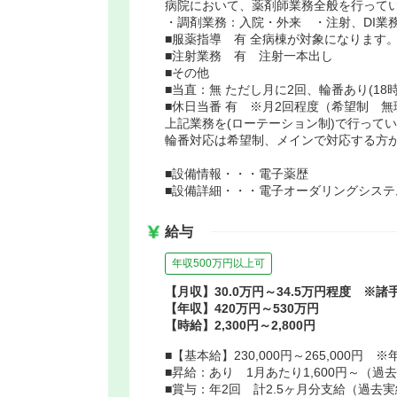
病院において、薬剤師業務全般を行って
・調剤業務：入院・外来 ・注射、DI業
■服薬指導 有 全病棟が対象になります
■注射業務 有 注射一本出し
■その他
■当直：無 ただし月に2回、輪番あり(18
■休日当番 有 ※月2回程度（希望制 
上記業務を(ローテーション制)で行って
輪番対応は希望制、メインで対応する方
■設備情報・・・電子薬歴
■設備詳細・・・電子オーダリングシステ
給与
年収500万円以上可
【月収】30.0万円～34.5万円程度 ※諸
【年収】420万円～530万円
【時給】2,300円～2,800円
■【基本給】230,000円～265,00
■昇給：あり 1月あたり1,600円～（過
■賞与：年2回 計2.5ヶ月分支給（過去