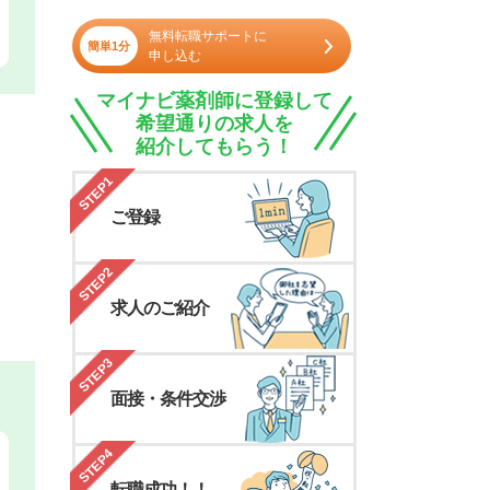
無料転職サポートに
簡単1分
申し込む
マイナビ薬剤師に登録して
希望通りの求人を
紹介してもらう！
STEP1
ご登録
STEP2
求人のご紹介
STEP3
面接・条件交渉
STEP4
転職成功！！