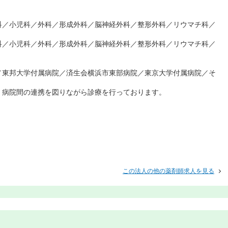
科／小児科／外科／形成外科／脳神経外科／整形外科／リウマチ科／
科／小児科／外科／形成外科／脳神経外科／整形外科／リウマチ科／
／東邦大学付属病院／済生会横浜市東部病院／東京大学付属病院／そ
、病院間の連携を図りながら診療を行っております。
この法人の他の薬剤師求人を見る