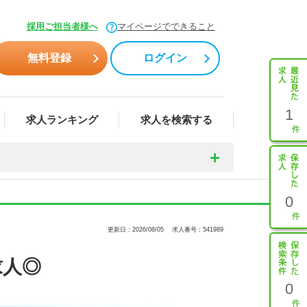
採用ご担当者様へ
マイページでできること
無料登録
ログイン
1
求人ランキング
求人を検索する
0
更新日：2026/08/05
求人番号：541989
求人◎
0