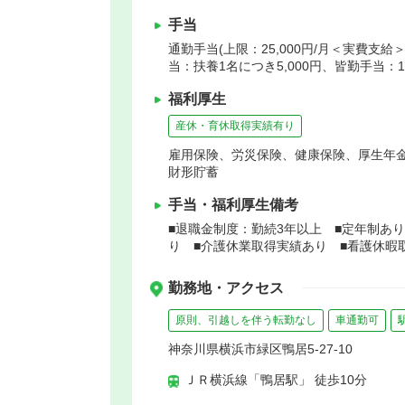
手当
通勤手当(上限：25,000円/月＜実費支給＞
当：扶養1名につき5,000円、皆勤手当：10
福利厚生
産休・育休取得実績有り
雇用保険、労災保険、健康保険、厚生年
財形貯蓄
手当・福利厚生備考
■退職金制度：勤続3年以上 ■定年制あり
り ■介護休業取得実績あり ■看護休暇
勤務地・アクセス
原則、引越しを伴う転勤なし
車通勤可
神奈川県横浜市緑区鴨居5-27-10
ＪＲ横浜線「鴨居駅」 徒歩10分