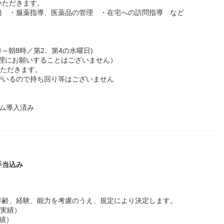
いただきます。
務 ・服薬指導、医薬品の管理 ・在宅への訪問指導 など
。
時～朝8時／第2、第4の水曜日)
無理にお願いすることはございません）
いただきます。
がいるので持ち回り等はございません
ム導入済み
手当込み
0円 ※年齢、経験、能力を考慮のうえ、規定により決定します。
去実績）
実績）