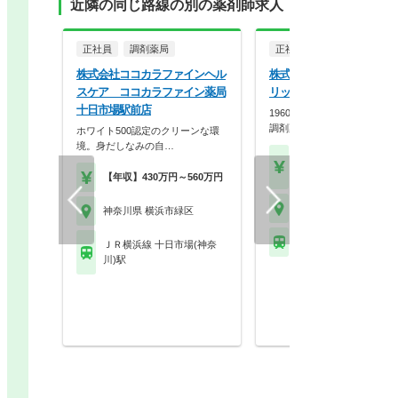
近隣の同じ路線の別の薬剤師求人
正社員
調剤薬局
正社員
調剤薬局
株式会社ココカラファインヘル
株式会社大信薬局 株式会
スケア ココカラファイン薬局
リット 大信薬局長津田店
十日市場駅前店
1960年創業。地域に必要と
調剤薬局・ドラッ…
ホワイト500認定のクリーンな環
境。身だしなみの自…
【年収】500万円～65
程度
【年収】430万円～560万円
神奈川県 横浜市緑区
神奈川県 横浜市緑区
ＪＲ横浜線 長津田駅 
ＪＲ横浜線 十日市場(神奈
川)駅