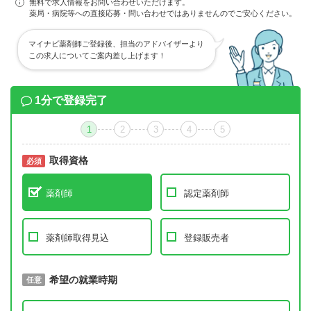
無料で求人情報をお問い合わせいただけます。
薬局・病院等への直接応募・問い合わせではありませんのでご安心ください。
マイナビ薬剤師ご登録後、担当のアドバイザーより
この求人についてご案内差し上げます！
1分で登録完了
1
2
3
4
5
取得資格
必須
必須
薬剤師
認定薬剤師
薬剤師取得見込
登録販売者
取得予定年
希望の就業時期
必須
任意