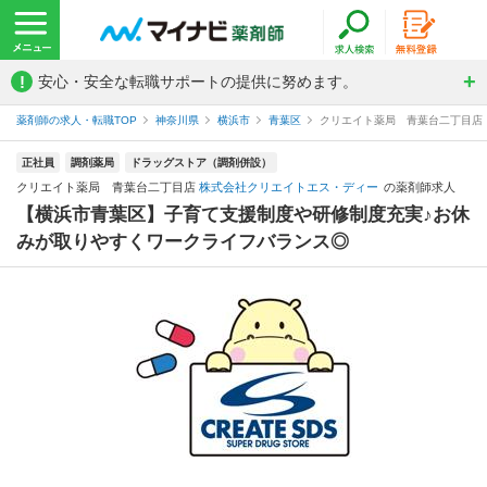
!
安心・安全な転職サポートの提供に努めます。
薬剤師の求人・転職TOP
神奈川県
横浜市
青葉区
クリエイト薬局 青葉台二丁目店
正社員
調剤薬局
ドラッグストア（調剤併設）
クリエイト薬局 青葉台二丁目店
株式会社クリエイトエス・ディー
の薬剤師求人
【横浜市青葉区】子育て支援制度や研修制度充実♪お休
みが取りやすくワークライフバランス◎