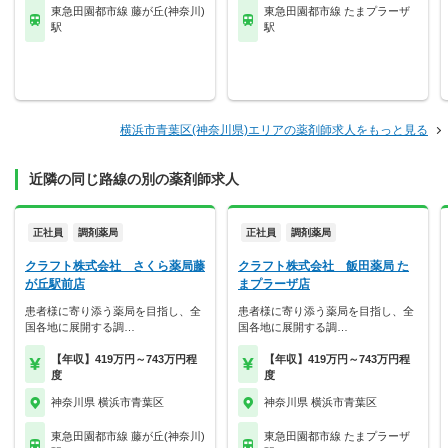
東急田園都市線 藤が丘(神奈川)
東急田園都市線 たまプラーザ
駅
駅
横浜市青葉区(神奈川県)エリアの薬剤師求人をもっと見る
近隣の同じ路線の別の薬剤師求人
正社員
調剤薬局
正社員
調剤薬局
クラフト株式会社 さくら薬局藤
クラフト株式会社 飯田薬局 た
が丘駅前店
まプラーザ店
患者様に寄り添う薬局を目指し、全
患者様に寄り添う薬局を目指し、全
国各地に展開する調…
国各地に展開する調…
【年収】419万円～743万円程
【年収】419万円～743万円程
度
度
神奈川県 横浜市青葉区
神奈川県 横浜市青葉区
東急田園都市線 藤が丘(神奈川)
東急田園都市線 たまプラーザ