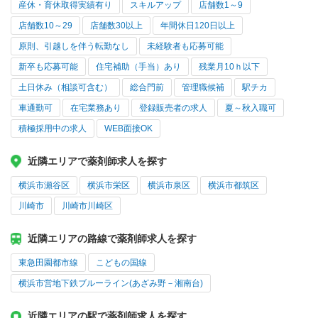
産休・育休取得実績有り
スキルアップ
店舗数1～9
店舗数10～29
店舗数30以上
年間休日120日以上
原則、引越しを伴う転勤なし
未経験者も応募可能
新卒も応募可能
住宅補助（手当）あり
残業月10ｈ以下
土日休み（相談可含む）
総合門前
管理職候補
駅チカ
車通勤可
在宅業務あり
登録販売者の求人
夏～秋入職可
積極採用中の求人
WEB面接OK
近隣エリアで薬剤師求人を探す
横浜市瀬谷区
横浜市栄区
横浜市泉区
横浜市都筑区
川崎市
川崎市川崎区
近隣エリアの路線で薬剤師求人を探す
東急田園都市線
こどもの国線
横浜市営地下鉄ブルーライン(あざみ野－湘南台)
近隣エリアの駅で薬剤師求人を探す