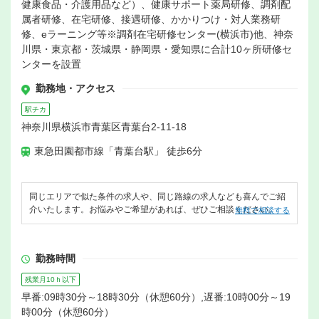
健康食品・介護用品など）、健康サポート薬局研修、調剤配
属者研修、在宅研修、接遇研修、かかりつけ・対人業務研
修、eラーニング等※調剤在宅研修センター(横浜市)他、神奈
川県・東京都・茨城県・静岡県・愛知県に合計10ヶ所研修セ
ンターを設置
勤務地・アクセス
駅チカ
神奈川県横浜市青葉区青葉台2-11-18
東急田園都市線「青葉台駅」 徒歩6分
同じエリアで似た条件の求人や、同じ路線の求人なども喜んでご紹
介いたします。お悩みやご希望があれば、ぜひご相談ください。
無料で相談する
勤務時間
残業月10ｈ以下
早番:09時30分～18時30分（休憩60分）,遅番:10時00分～19
時00分（休憩60分）