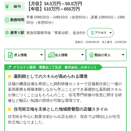
【月収】34.5万円～50.0万円
給与
【年収】510万円～650万円
早番:09時30分～18時30分（休憩60分）,遅番:10時00分～19時
勤務時間
00分（休憩60分）
最寄り駅
東急田園都市線「青葉台駅」 徒歩6分
アクセス
更新日：2026/06/18 求人番号：10160334
求人情報
法人情報
類似の求人
クリエイト薬局 青葉台二丁目店 株式会社…のポイント
薬剤師としてのスキルが高められる環境
店舗の機器設備を再現した調剤研修センターで店舗着任前に一連の
薬局業務を模擬体験しながら学ぶことができ基礎的な薬剤師スキル
が身につくことはもちろんのこと、在宅専門研修や疾患に関する研
修など幅広い知識の習得が可能な環境です。
住宅街立地を主体とした地域密着型の店舗スタイル
住宅街を中心に創業当初から出店を続け、現在では9割以上が住宅
街立地になりました。