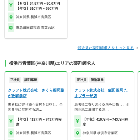
【月収】34.5万円～50.0万円
【年収】510万円～650万円
神奈川県 横浜市青葉区
東急田園都市線 青葉台駅
最近見た薬剤師求人をもっと見る
横浜市青葉区(神奈川県)エリアの薬剤師求人
正社員
調剤薬局
正社員
調剤薬局
クラフト株式会社 さくら薬局藤
クラフト株式会社 飯田薬局 た
が丘駅前店
まプラーザ店
患者様に寄り添う薬局を目指し、全
患者様に寄り添う薬局を目指し、全
国各地に展開する調…
国各地に展開する調…
【年収】419万円～743万円程
【年収】419万円～743万円程
度
度
神奈川県 横浜市青葉区
神奈川県 横浜市青葉区