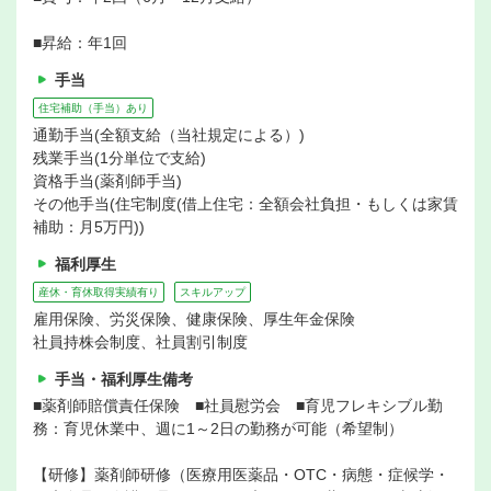
■昇給：年1回
手当
住宅補助（手当）あり
通勤手当(全額支給（当社規定による）)
残業手当(1分単位で支給)
資格手当(薬剤師手当)
その他手当(住宅制度(借上住宅：全額会社負担・もしくは家賃
補助：月5万円))
福利厚生
産休・育休取得実績有り
スキルアップ
雇用保険、労災保険、健康保険、厚生年金保険
社員持株会制度、社員割引制度
手当・福利厚生備考
■薬剤師賠償責任保険 ■社員慰労会 ■育児フレキシブル勤
務：育児休業中、週に1～2日の勤務が可能（希望制）
【研修】薬剤師研修（医療用医薬品・OTC・病態・症候学・