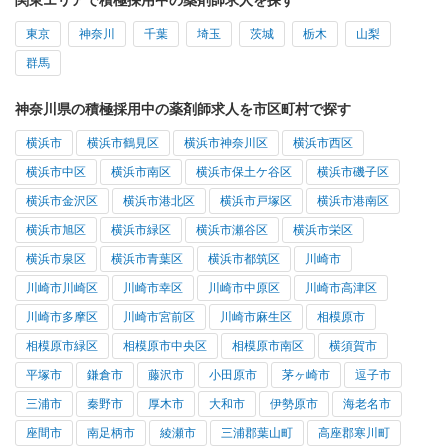
東京
神奈川
千葉
埼玉
茨城
栃木
山梨
群馬
神奈川県の積極採用中の薬剤師求人を市区町村で探す
横浜市
横浜市鶴見区
横浜市神奈川区
横浜市西区
横浜市中区
横浜市南区
横浜市保土ケ谷区
横浜市磯子区
横浜市金沢区
横浜市港北区
横浜市戸塚区
横浜市港南区
横浜市旭区
横浜市緑区
横浜市瀬谷区
横浜市栄区
横浜市泉区
横浜市青葉区
横浜市都筑区
川崎市
川崎市川崎区
川崎市幸区
川崎市中原区
川崎市高津区
川崎市多摩区
川崎市宮前区
川崎市麻生区
相模原市
相模原市緑区
相模原市中央区
相模原市南区
横須賀市
平塚市
鎌倉市
藤沢市
小田原市
茅ヶ崎市
逗子市
三浦市
秦野市
厚木市
大和市
伊勢原市
海老名市
座間市
南足柄市
綾瀬市
三浦郡葉山町
高座郡寒川町