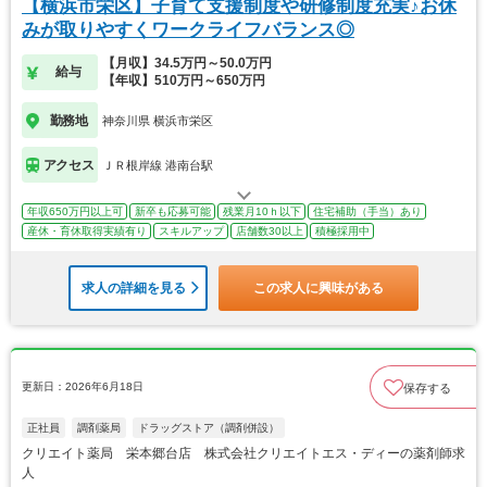
【横浜市栄区】子育て支援制度や研修制度充実♪お休
みが取りやすくワークライフバランス◎
【月収】34.5万円～50.0万円
給与
【年収】510万円～650万円
勤務地
神奈川県 横浜市栄区
アクセス
ＪＲ根岸線 港南台駅
年収650万円以上可
新卒も応募可能
残業月10ｈ以下
住宅補助（手当）あり
産休・育休取得実績有り
スキルアップ
店舗数30以上
積極採用中
求人の詳細を見る
この求人に興味がある
更新日：2026年6月18日
保存する
正社員
調剤薬局
ドラッグストア（調剤併設）
クリエイト薬局 栄本郷台店 株式会社クリエイトエス・ディーの薬剤師求
人