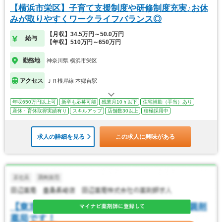
【横浜市栄区】子育て支援制度や研修制度充実♪お休
みが取りやすくワークライフバランス◎
【月収】34.5万円～50.0万円
給与
【年収】510万円～650万円
勤務地
神奈川県 横浜市栄区
アクセス
ＪＲ根岸線 本郷台駅
年収650万円以上可
新卒も応募可能
残業月10ｈ以下
住宅補助（手当）あり
産休・育休取得実績有り
スキルアップ
店舗数30以上
積極採用中
求人の詳細を見る
この求人に興味がある