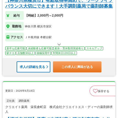
【神奈川県横浜市】有給取得率高めで、ワークライフ
バランス大切にできます！大手調剤薬局で薬剤師募集
給与
【時給】2,000円～2,000円
勤務地
神奈川県 横浜市栄区
アクセス
ＪＲ根岸線 本郷台駅
新卒も応募可能
未経験者も応募可能
産休・育休取得実績有り
スキルアップ
駅チカ
店舗数30以上
積極採用中
年間休日120日以上
求人の詳細を見る
この求人に興味がある
更新日：2026年6月18日
保存する
正社員
調剤薬局
クリエイト薬局 栄長倉町店 株式会社クリエイトエス・ディーの薬剤師求
人