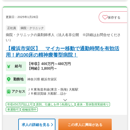
更新日：2025年1月28日
保存する
正社員
病院・クリニック
病院・クリニックの薬剤師求人（法人名非公開 ※詳細はお問合せくださ
い）
【横浜市栄区】 マイカー移動で通勤時間を有効活
用！約100床の精神療養型病院！
【年収】400万円～480万円
給与
【時給】1,800円～
勤務地
神奈川県 横浜市栄区
ＪＲ東海道本線(東京－熱海) 大船駅
アクセス
ＪＲ横須賀線 大船駅…ほか
年収450万円以上可
原則、引越しを伴う転勤なし
産休・育休取得実績有り
車通勤可
積極採用中
求人の詳細を見る
この求人に興味がある