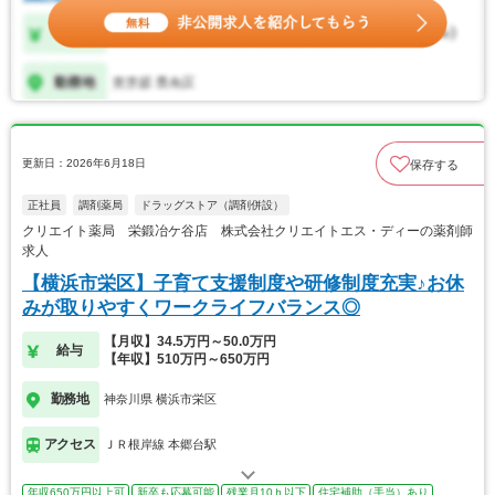
更新日：2026年6月18日
保存する
正社員
調剤薬局
ドラッグストア（調剤併設）
クリエイト薬局 栄鍛冶ケ谷店 株式会社クリエイトエス・ディーの薬剤師
求人
【横浜市栄区】子育て支援制度や研修制度充実♪お休
みが取りやすくワークライフバランス◎
【月収】34.5万円～50.0万円
給与
【年収】510万円～650万円
勤務地
神奈川県 横浜市栄区
アクセス
ＪＲ根岸線 本郷台駅
年収650万円以上可
新卒も応募可能
残業月10ｈ以下
住宅補助（手当）あり