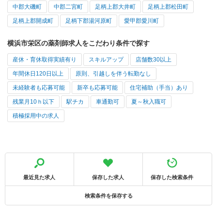
中郡大磯町
中郡二宮町
足柄上郡大井町
足柄上郡松田町
足柄上郡開成町
足柄下郡湯河原町
愛甲郡愛川町
横浜市栄区の薬剤師求人をこだわり条件で探す
産休・育休取得実績有り
スキルアップ
店舗数30以上
年間休日120日以上
原則、引越しを伴う転勤なし
未経験者も応募可能
新卒も応募可能
住宅補助（手当）あり
残業月10ｈ以下
駅チカ
車通勤可
夏～秋入職可
積極採用中の求人
最近見た求人
保存した求人
保存した検索条件
検索条件を保存する