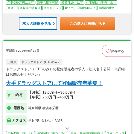
年収650万円以上可
新卒も応募可能
残業月10ｈ以下
住宅補助（手当）あり
産休・育休取得実績有り
スキルアップ
駅チカ
店舗数30以上
積極採用中
求人の詳細を見る
この求人に興味がある
更新日：2026年6月18日
保存する
正社員
ドラッグストア（OTCのみ）
ドラッグストア（OTCのみ）の登録販売者の求人（法人名非公開 ※詳細
はお問合せください）
大手ドラッグストアにて登録販売者募集！
【月収】18.0万円～30.0万円
給与
【年収】250万円～450万円
勤務地
神奈川県 横浜市栄区
アクセス
※お問い合わせください
年収450万円以上可
住宅補助（手当）あり
産休・育休取得実績有り
スキルアップ