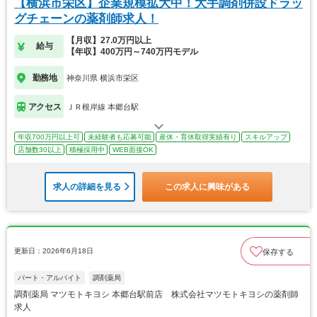
【横浜市栄区】企業規模拡大中！大手調剤併設ドラッ
グチェーンの薬剤師求人！
【月収】27.0万円以上
給与
【年収】400万円～740万円モデル
勤務地
神奈川県 横浜市栄区
アクセス
ＪＲ根岸線 本郷台駅
年収700万円以上可
未経験者も応募可能
産休・育休取得実績有り
スキルアップ
店舗数30以上
積極採用中
WEB面接OK
求人の詳細を見る
この求人に興味がある
更新日：2026年6月18日
保存する
パート・アルバイト
調剤薬局
調剤薬局 マツモトキヨシ 本郷台駅前店 株式会社マツモトキヨシの薬剤師
求人