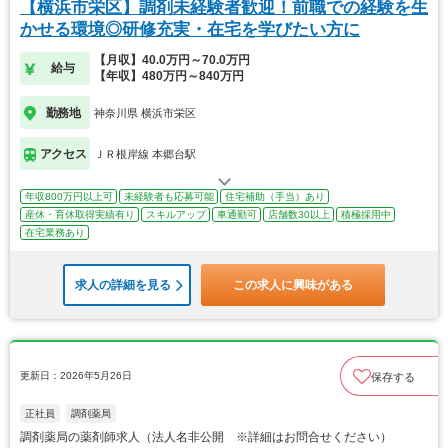
【横浜市栄区】調剤未経験者歓迎！前職での経験を生
かせる環境◎研修充実・在宅を学びたい方に
【月収】40.0万円～70.0万円
給与
【年収】480万円～840万円
勤務地
神奈川県 横浜市栄区
アクセス
ＪＲ根岸線 本郷台駅
年収800万円以上可
未経験者も応募可能
住宅補助（手当）あり
産休・育休取得実績有り
スキルアップ
車通勤可
店舗数30以上
積極採用中
在宅業務あり
求人の詳細を見る
この求人に興味がある
更新日：2026年5月26日
保存する
正社員
調剤薬局
調剤薬局の薬剤師求人（法人名非公開 ※詳細はお問合せください）