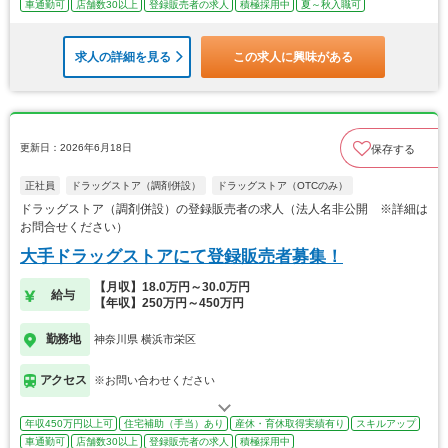
車通勤可
店舗数30以上
登録販売者の求人
積極採用中
夏～秋入職可
求人の詳細を見る
この求人に興味がある
更新日：2026年6月18日
保存する
正社員
ドラッグストア（調剤併設）
ドラッグストア（OTCのみ）
ドラッグストア（調剤併設）の登録販売者の求人（法人名非公開 ※詳細は
お問合せください）
大手ドラッグストアにて登録販売者募集！
【月収】18.0万円～30.0万円
給与
【年収】250万円～450万円
勤務地
神奈川県 横浜市栄区
アクセス
※お問い合わせください
年収450万円以上可
住宅補助（手当）あり
産休・育休取得実績有り
スキルアップ
車通勤可
店舗数30以上
登録販売者の求人
積極採用中