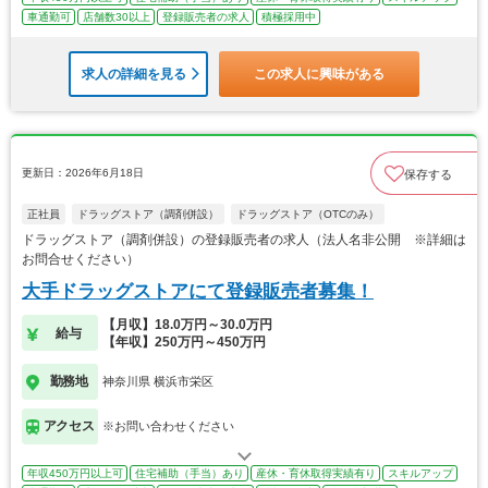
車通勤可
店舗数30以上
登録販売者の求人
積極採用中
求人の詳細を見る
この求人に興味がある
更新日：2026年6月18日
保存する
正社員
ドラッグストア（調剤併設）
ドラッグストア（OTCのみ）
ドラッグストア（調剤併設）の登録販売者の求人（法人名非公開 ※詳細は
お問合せください）
大手ドラッグストアにて登録販売者募集！
【月収】18.0万円～30.0万円
給与
【年収】250万円～450万円
勤務地
神奈川県 横浜市栄区
アクセス
※お問い合わせください
年収450万円以上可
住宅補助（手当）あり
産休・育休取得実績有り
スキルアップ