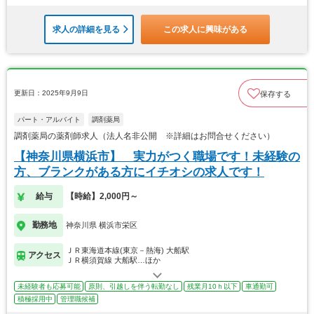
求人の詳細を見る
この求人に興味がある
更新日：2025年9月9日
保存する
パート・アルバイト
調剤薬局
調剤薬局の薬剤師求人（法人名非公開 ※詳細はお問合せください）
【神奈川県横浜市】 実力がつく職場です！未経験の
方、ブランクがある方にイチオシの求人です！
給与
【時給】2,000円～
勤務地
神奈川県 横浜市栄区
ＪＲ東海道本線(東京－熱海) 大船駅
アクセス
ＪＲ横須賀線 大船駅…ほか
未経験者も応募可能
原則、引越しを伴う転勤なし
残業月10ｈ以下
車通勤可
積極採用中
管理職候補