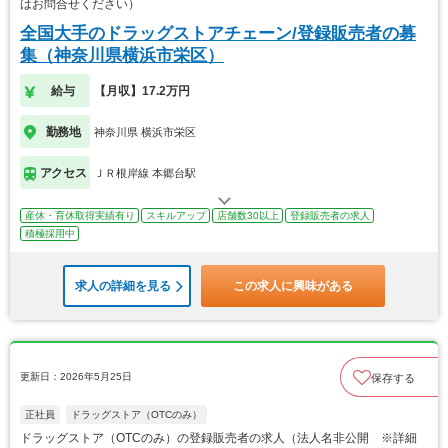
はお問合せください）
全国大手のドラッグストアチェーン/登録販売者の募
集（神奈川県横浜市栄区）
給与
【月収】17.2万円
勤務地
神奈川県 横浜市栄区
アクセス
ＪＲ根岸線 本郷台駅
産休・育休取得実績有り
スキルアップ
店舗数30以上
登録販売者の求人
積極採用中
求人の詳細を見る
この求人に興味がある
更新日：2026年5月25日
保存する
正社員
ドラッグストア（OTCのみ）
ドラッグストア（OTCのみ）の登録販売者の求人（法人名非公開 ※詳細