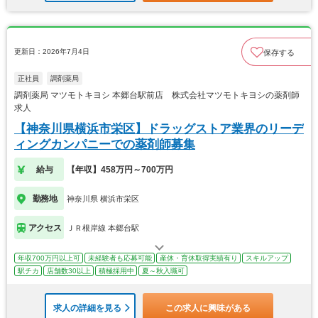
更新日：2026年7月4日
保存する
正社員
調剤薬局
調剤薬局 マツモトキヨシ 本郷台駅前店 株式会社マツモトキヨシの薬剤師
求人
【神奈川県横浜市栄区】ドラッグストア業界のリーデ
ィングカンパニーでの薬剤師募集
給与
【年収】458万円～700万円
勤務地
神奈川県 横浜市栄区
アクセス
ＪＲ根岸線 本郷台駅
年収700万円以上可
未経験者も応募可能
産休・育休取得実績有り
スキルアップ
駅チカ
店舗数30以上
積極採用中
夏～秋入職可
求人の詳細を見る
この求人に興味がある