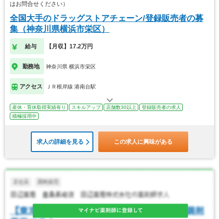
はお問合せください）
全国大手のドラッグストアチェーン/登録販売者の募
集（神奈川県横浜市栄区）
給与
【月収】17.2万円
勤務地
神奈川県 横浜市栄区
アクセス
ＪＲ根岸線 港南台駅
産休・育休取得実績有り
スキルアップ
店舗数30以上
登録販売者の求人
積極採用中
求人の詳細を見る
この求人に興味がある