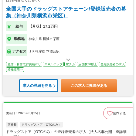
はお問合せください）
全国大手のドラッグストアチェーン/登録販売者の募
集（神奈川県横浜市栄区）
給与
【月収】17.2万円
勤務地
神奈川県 横浜市栄区
アクセス
ＪＲ根岸線 本郷台駅
産休・育休取得実績有り
スキルアップ
駅チカ
店舗数30以上
登録販売者の求人
積極採用中
求人の詳細を見る
この求人に興味がある
更新日：2026年5月25日
保存する
正社員
ドラッグストア（OTCのみ）
ドラッグストア（OTCのみ）の登録販売者の求人（法人名非公開 ※詳細