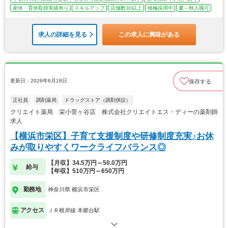
産休・育休取得実績有り
スキルアップ
店舗数30以上
積極採用中
夏～秋入職可
求人の詳細を見る
この求人に興味がある
更新日：2026年6月18日
保存する
正社員
調剤薬局
ドラッグストア（調剤併設）
クリエイト薬局 栄小菅ヶ谷店 株式会社クリエイトエス・ディーの薬剤師
求人
【横浜市栄区】子育て支援制度や研修制度充実♪お休
みが取りやすくワークライフバランス◎
【月収】34.5万円～50.0万円
給与
【年収】510万円～650万円
勤務地
神奈川県 横浜市栄区
アクセス
ＪＲ根岸線 本郷台駅