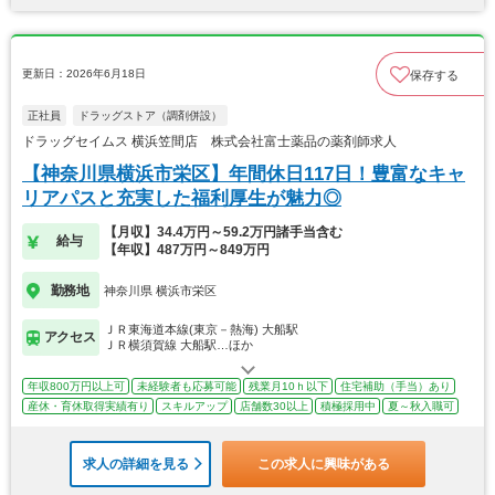
更新日：2026年6月18日
保存する
正社員
ドラッグストア（調剤併設）
ドラッグセイムス 横浜笠間店 株式会社富士薬品の薬剤師求人
【神奈川県横浜市栄区】年間休日117日！豊富なキャ
リアパスと充実した福利厚生が魅力◎
【月収】34.4万円～59.2万円諸手当含む
給与
【年収】487万円～849万円
勤務地
神奈川県 横浜市栄区
ＪＲ東海道本線(東京－熱海) 大船駅
アクセス
ＪＲ横須賀線 大船駅…ほか
年収800万円以上可
未経験者も応募可能
残業月10ｈ以下
住宅補助（手当）あり
産休・育休取得実績有り
スキルアップ
店舗数30以上
積極採用中
夏～秋入職可
求人の詳細を見る
この求人に興味がある