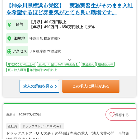
【神奈川県横浜市栄区】 実務実習生がそのまま入社
を希望するほど雰囲気がとても良い職場です。
【月収】40.0万円以上
給与
【年収】490万円～650万円以上 モデル
勤務地
神奈川県 横浜市栄区
アクセス
ＪＲ根岸線 本郷台駅
年収650万円以上可
原則、引越しを伴う転勤なし
車通勤可
積極採用中
夏～秋入職可
年間休日120日以上
求人の詳細を見る
この求人に興味がある
更新日：2026年5月25日
保存する
正社員
ドラッグストア（OTCのみ）
ドラッグストア（OTCのみ）の登録販売者の求人（法人名非公開 ※詳細