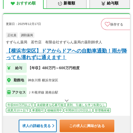
おすすめ順
新着順
給与順
更新日：2025年12月17日
保存する
正社員
調剤薬局
すずらん薬局 若竹店 有限会社すずらん薬局の薬剤師求人
【横浜市栄区】ドアからドアへの自動車通勤！雨が降
っても濡れずに通えます！
給与
【年収】480万円～600万円程度
勤務地
神奈川県 横浜市栄区
アクセス
ＪＲ根岸線 港南台駅
年収600万円以上可
未経験者も応募可能
原則、引越しを伴う転勤なし
残業月10ｈ以下
車通勤可
積極採用中
年間休日120日以上
管理職候補
求人の詳細を見る
この求人に興味がある