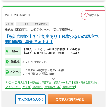
更新日：2026年6月18日
保存する
正社員
ドラッグストア（調剤併設）
株式会社湘南薬品 大船グランシップ店の薬剤師求人
【横浜市栄区】社宅制度あり！残業少なめの環境で、
調剤業務に専念できます！
【月収】30.0万円～40.0万円程度 モデル月収
給与
【年収】480万円～600万円程度 モデル年収
勤務地
神奈川県 横浜市栄区
ＪＲ東海道本線(東京－熱海) 大船駅
アクセス
ＪＲ横須賀線 大船駅…ほか
年収600万円以上可
未経験者も応募可能
残業月10ｈ以下
産休・育休取得実績有り
スキルアップ
駅チカ
車通勤可
店舗数10～29
積極採用中
求人の詳細を見る
この求人に興味がある