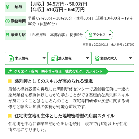
【月収】34.5万円～50.0万円
給与
【年収】510万円～650万円
早番:09時30分～18時30分（休憩60分）,遅番:10時00分～19時
勤務時間
00分（休憩60分）
最寄り駅
ＪＲ根岸線「本郷台駅」 徒歩9分
アクセス
更新日：2026/06/18 求人番号：237299
求人情報
法人情報
類似の求人
クリエイト薬局 栄小菅ヶ谷店 株式会社ク…のポイント
薬剤師としてのスキルが高められる環境
店舗の機器設備を再現した調剤研修センターで店舗着任前に一連の
薬局業務を模擬体験しながら学ぶことができ基礎的な薬剤師スキル
が身につくことはもちろんのこと、在宅専門研修や疾患に関する研
修など幅広い知識の習得が可能な環境です。
住宅街立地を主体とした地域密着型の店舗スタイル
住宅街を中心に創業当初から出店を続け、現在では9割以上が住宅
街立地になりました。