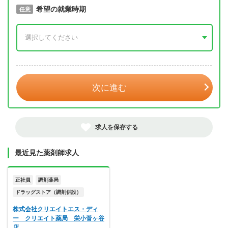
取得予定年
希望の就業時期
必須
任意
年 3月
次に進む
求人を保存する
最近見た薬剤師求人
正社員
調剤薬局
ドラッグストア（調剤併設）
株式会社クリエイトエス・ディ
ー クリエイト薬局 栄小菅ヶ谷
店