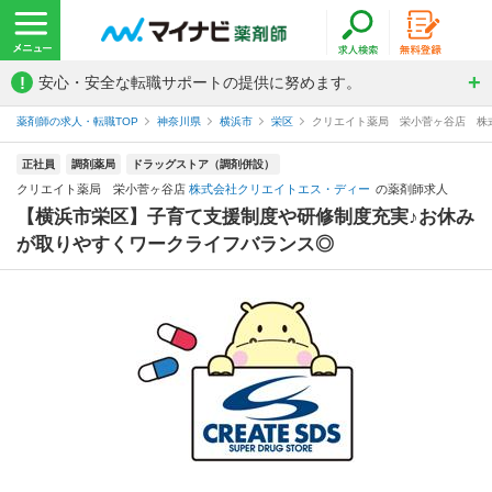
!
安心・安全な転職サポートの提供に努めます。
薬剤師の求人・転職TOP
神奈川県
横浜市
栄区
クリエイト薬局 栄小菅ヶ谷店 株
正社員
調剤薬局
ドラッグストア（調剤併設）
クリエイト薬局 栄小菅ヶ谷店
株式会社クリエイトエス・ディー
の薬剤師求人
【横浜市栄区】子育て支援制度や研修制度充実♪お休み
が取りやすくワークライフバランス◎