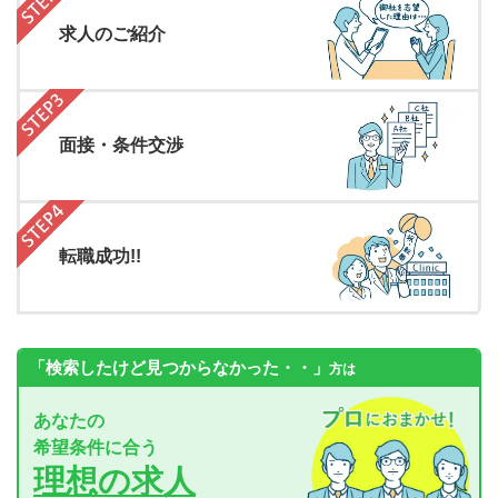
求人のご紹介
面接・条件交渉
転職成功!!
「検索したけど見つからなかった・・」
方は
あなたの
希望条件に合う
理想の求人