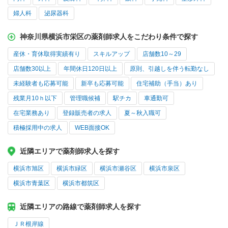
婦人科
泌尿器科
神奈川県横浜市栄区の薬剤師求人をこだわり条件で探す
産休・育休取得実績有り
スキルアップ
店舗数10～29
店舗数30以上
年間休日120日以上
原則、引越しを伴う転勤なし
未経験者も応募可能
新卒も応募可能
住宅補助（手当）あり
残業月10ｈ以下
管理職候補
駅チカ
車通勤可
在宅業務あり
登録販売者の求人
夏～秋入職可
積極採用中の求人
WEB面接OK
近隣エリアで薬剤師求人を探す
横浜市旭区
横浜市緑区
横浜市瀬谷区
横浜市泉区
横浜市青葉区
横浜市都筑区
近隣エリアの路線で薬剤師求人を探す
ＪＲ根岸線