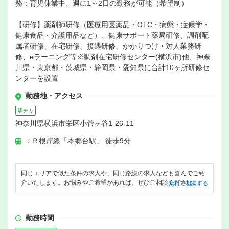
務：育児休業中、週に1～2日の勤務が可能（希望制）
【研修】薬剤師研修（医療用医薬品・OTC・病態・症候学・
健康食品・介護用品など）、健康サポート薬局研修、調剤配
属者研修、在宅研修、接遇研修、かかりつけ・対人業務研
修、eラーニング等※調剤在宅研修センター(横浜市)他、神奈
川県・東京都・茨城県・静岡県・愛知県に合計10ヶ所研修セ
ンターを設置
勤務地・アクセス
駅チカ
神奈川県横浜市栄区小菅ヶ谷1-26-11
ＪＲ根岸線「本郷台駅」 徒歩9分
同じエリアで似た条件の求人や、同じ路線の求人なども喜んでご紹
介いたします。お悩みやご希望があれば、ぜひご相談ください。
無料で相談する
勤務時間