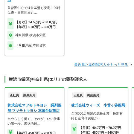
首都圏中心で経営基盤も安定！20時
以降・日曜開局も…
【月収】34.5万円～50.0万円
【年収】510万円～650万円
神奈川県 横浜市栄区
ＪＲ根岸線 本郷台駅
最近見た薬剤師求人をもっと見る
横浜市栄区(神奈川県)エリアの薬剤師求人
正社員
調剤薬局
正社員
調剤薬局
株式会社マツモトキヨシ 調剤薬
株式会社ウィーズ 小菅ヶ谷薬局
局 マツモトキヨシ 本郷台駅前店
全国600店舗超の成長企業！長期有
給と産育休実績が…
自分らしく働く。それが、いい仕事
の第一歩。選択的週…
【月収】40.0万円～70.0万円
【年収】480万円～840万円
【年収】458万円～700万円