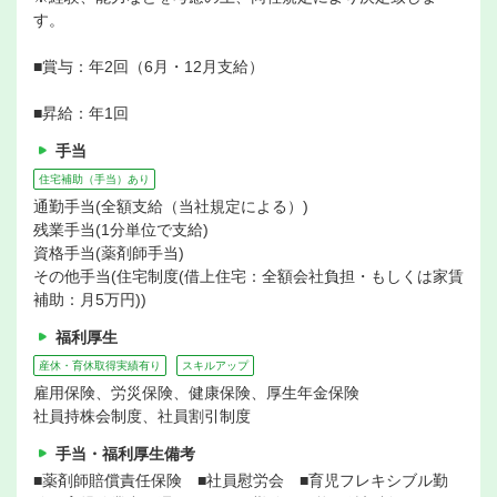
す。
■賞与：年2回（6月・12月支給）
■昇給：年1回
手当
住宅補助（手当）あり
通勤手当(全額支給（当社規定による）)
残業手当(1分単位で支給)
資格手当(薬剤師手当)
その他手当(住宅制度(借上住宅：全額会社負担・もしくは家賃
補助：月5万円))
福利厚生
産休・育休取得実績有り
スキルアップ
雇用保険、労災保険、健康保険、厚生年金保険
社員持株会制度、社員割引制度
手当・福利厚生備考
■薬剤師賠償責任保険 ■社員慰労会 ■育児フレキシブル勤