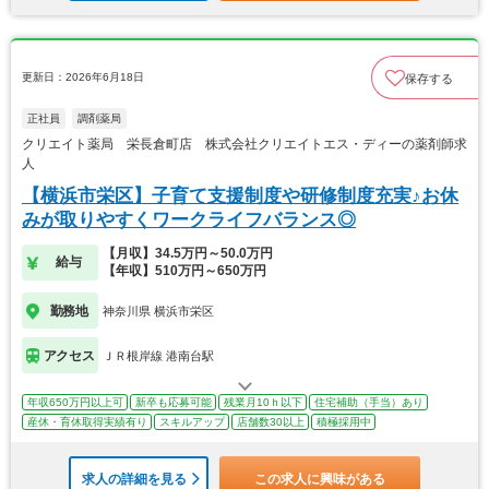
更新日：2026年6月18日
保存する
正社員
調剤薬局
クリエイト薬局 栄長倉町店 株式会社クリエイトエス・ディーの薬剤師求
人
【横浜市栄区】子育て支援制度や研修制度充実♪お休
みが取りやすくワークライフバランス◎
【月収】34.5万円～50.0万円
給与
【年収】510万円～650万円
勤務地
神奈川県 横浜市栄区
アクセス
ＪＲ根岸線 港南台駅
年収650万円以上可
新卒も応募可能
残業月10ｈ以下
住宅補助（手当）あり
産休・育休取得実績有り
スキルアップ
店舗数30以上
積極採用中
求人の詳細を見る
この求人に興味がある