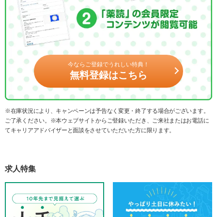
今ならご登録でうれしい特典！
無料登録はこちら
※在庫状況により、キャンペーンは予告なく変更・終了する場合がございます。
ご了承ください。※本ウェブサイトからご登録いただき、ご来社またはお電話に
てキャリアアドバイザーと面談をさせていただいた方に限ります。
求人特集