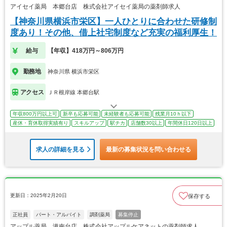
アイセイ薬局 本郷台店 株式会社アイセイ薬局の薬剤師求人
【神奈川県横浜市栄区】一人ひとりに合わせた研修制
度あり！その他、借上社宅制度など充実の福利厚生！
給与
【年収】418万円～806万円
勤務地
神奈川県 横浜市栄区
アクセス
ＪＲ根岸線 本郷台駅
年収800万円以上可
新卒も応募可能
未経験者も応募可能
残業月10ｈ以下
産休・育休取得実績有り
スキルアップ
駅チカ
店舗数30以上
年間休日120日以上
求人の詳細を見る
最新の募集状況を問い合わせる
更新日：2025年2月20日
保存する
正社員
パート・アルバイト
調剤薬局
募集停止
アップル薬局 港南台店 株式会社アップルケアネットの薬剤師求人