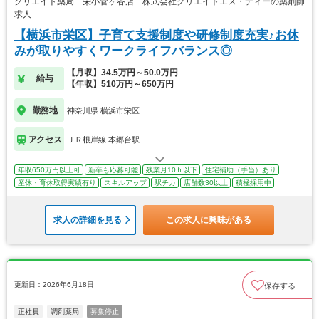
クリエイト薬局 栄小菅ヶ谷店 株式会社クリエイトエス・ディーの薬剤師
求人
【横浜市栄区】子育て支援制度や研修制度充実♪お休
みが取りやすくワークライフバランス◎
【月収】34.5万円～50.0万円
給与
【年収】510万円～650万円
勤務地
神奈川県 横浜市栄区
アクセス
ＪＲ根岸線 本郷台駅
年収650万円以上可
新卒も応募可能
残業月10ｈ以下
住宅補助（手当）あり
産休・育休取得実績有り
スキルアップ
駅チカ
店舗数30以上
積極採用中
求人の詳細を見る
この求人に興味がある
更新日：2026年6月18日
保存する
正社員
調剤薬局
募集停止