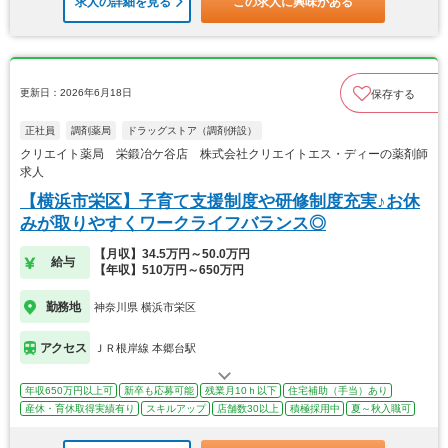
求人の詳細を見る
この求人に興味がある
更新日：2026年6月18日
保存する
正社員
調剤薬局
ドラッグストア（調剤併設）
クリエイト薬局 栄鍛冶ケ谷店 株式会社クリエイトエス・ディーの薬剤師
求人
【横浜市栄区】子育て支援制度や研修制度充実♪お休
みが取りやすくワークライフバランス◎
【月収】34.5万円～50.0万円
給与
【年収】510万円～650万円
勤務地
神奈川県 横浜市栄区
アクセス
ＪＲ根岸線 本郷台駅
年収650万円以上可
新卒も応募可能
残業月10ｈ以下
住宅補助（手当）あり
産休・育休取得実績有り
スキルアップ
店舗数30以上
積極採用中
夏～秋入職可