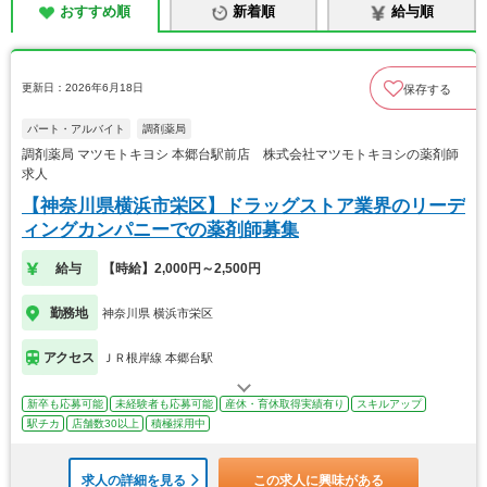
おすすめ順
新着順
給与順
更新日：2026年6月18日
保存する
パート・アルバイト
調剤薬局
調剤薬局 マツモトキヨシ 本郷台駅前店 株式会社マツモトキヨシの薬剤師
求人
【神奈川県横浜市栄区】ドラッグストア業界のリーデ
ィングカンパニーでの薬剤師募集
給与
【時給】2,000円～2,500円
勤務地
神奈川県 横浜市栄区
アクセス
ＪＲ根岸線 本郷台駅
新卒も応募可能
未経験者も応募可能
産休・育休取得実績有り
スキルアップ
駅チカ
店舗数30以上
積極採用中
求人の詳細を見る
この求人に興味がある