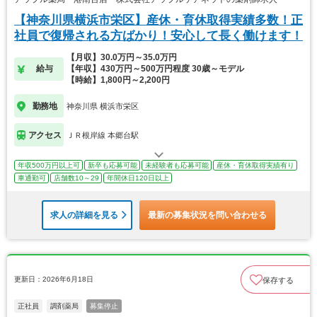
【神奈川県横浜市栄区】産休・育休取得実績多数！正
社員で復帰される方ばかり！安心して長く働けます！
【月収】30.0万円～35.0万円
給与
【年収】430万円～500万円程度 30歳～モデル
【時給】1,800円～2,200円
勤務地
神奈川県 横浜市栄区
アクセス
ＪＲ根岸線 本郷台駅
年収500万円以上可
新卒も応募可能
未経験者も応募可能
産休・育休取得実績有り
車通勤可
店舗数10～29
年間休日120日以上
求人の詳細を見る
最新の募集状況を問い合わせる
更新日：2026年6月18日
保存する
正社員
調剤薬局
募集停止