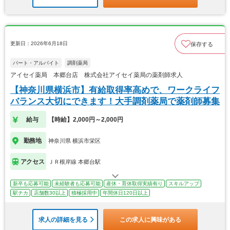
更新日：2026年6月18日
保存する
パート・アルバイト
調剤薬局
アイセイ薬局 本郷台店 株式会社アイセイ薬局の薬剤師求人
【神奈川県横浜市】有給取得率高めで、ワークライフ
バランス大切にできます！大手調剤薬局で薬剤師募集
給与
【時給】2,000円～2,000円
勤務地
神奈川県 横浜市栄区
アクセス
ＪＲ根岸線 本郷台駅
新卒も応募可能
未経験者も応募可能
産休・育休取得実績有り
スキルアップ
駅チカ
店舗数30以上
積極採用中
年間休日120日以上
求人の詳細を見る
この求人に興味がある