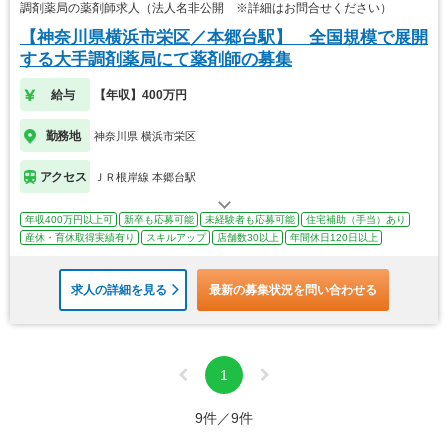
調剤薬局の薬剤師求人（法人名非公開 ※詳細はお問合せください）
【神奈川県横浜市栄区／本郷台駅】 全国規模で展開
する大手調剤薬局にて薬剤師の募集
給与
【年収】400万円
勤務地
神奈川県 横浜市栄区
アクセス
ＪＲ根岸線 本郷台駅
年収400万円以上可
新卒も応募可能
未経験者も応募可能
住宅補助（手当）あり
産休・育休取得実績有り
スキルアップ
店舗数30以上
年間休日120日以上
求人の詳細を見る
最新の募集状況を問い合わせる
1
9件／9件