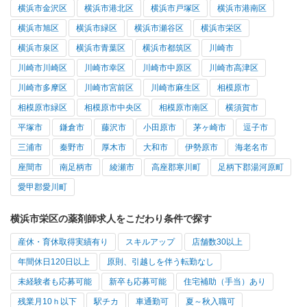
横浜市金沢区
横浜市港北区
横浜市戸塚区
横浜市港南区
横浜市旭区
横浜市緑区
横浜市瀬谷区
横浜市栄区
横浜市泉区
横浜市青葉区
横浜市都筑区
川崎市
川崎市川崎区
川崎市幸区
川崎市中原区
川崎市高津区
川崎市多摩区
川崎市宮前区
川崎市麻生区
相模原市
相模原市緑区
相模原市中央区
相模原市南区
横須賀市
平塚市
鎌倉市
藤沢市
小田原市
茅ヶ崎市
逗子市
三浦市
秦野市
厚木市
大和市
伊勢原市
海老名市
座間市
南足柄市
綾瀬市
高座郡寒川町
足柄下郡湯河原町
愛甲郡愛川町
横浜市栄区の薬剤師求人をこだわり条件で探す
産休・育休取得実績有り
スキルアップ
店舗数30以上
年間休日120日以上
原則、引越しを伴う転勤なし
未経験者も応募可能
新卒も応募可能
住宅補助（手当）あり
残業月10ｈ以下
駅チカ
車通勤可
夏～秋入職可