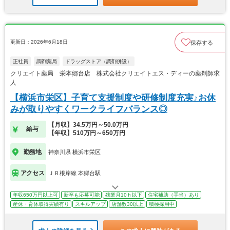
更新日：2026年6月18日
保存する
正社員
調剤薬局
ドラッグストア（調剤併設）
クリエイト薬局 栄本郷台店 株式会社クリエイトエス・ディーの薬剤師求
人
【横浜市栄区】子育て支援制度や研修制度充実♪お休
みが取りやすくワークライフバランス◎
【月収】34.5万円～50.0万円
給与
【年収】510万円～650万円
勤務地
神奈川県 横浜市栄区
アクセス
ＪＲ根岸線 本郷台駅
年収650万円以上可
新卒も応募可能
残業月10ｈ以下
住宅補助（手当）あり
産休・育休取得実績有り
スキルアップ
店舗数30以上
積極採用中