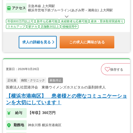
京急本線 上大岡駅
アクセス
横浜市営地下鉄ブルーライン(あざみ野－湘南台) 上大岡駅
年収800万円以上可
新卒も応募可能
未経験者も応募可能
産休・育休取得実績有り
スキルアップ
駅チカ
店舗数30以上
積極採用中
求人の詳細を見る
この求人に興味がある
更新日：2026年3月26日
保存する
正社員
病院・クリニック
募集停止
医療法人社団港洋会 東條ウイメンズホスピタルの薬剤師求人
【横浜市港南区】 患者様との密なコミュニケーショ
ンを大切にしています！
給与
【年収】360万円
勤務地
神奈川県 横浜市港南区