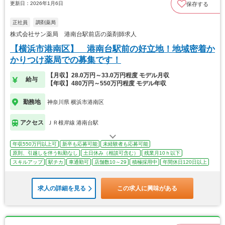
更新日：2026年1月6日
保存する
正社員
調剤薬局
株式会社サン薬局 港南台駅前店の薬剤師求人
【横浜市港南区】 港南台駅前の好立地！地域密着か
かりつけ薬局での募集です！
【月収】28.0万円～33.0万円程度 モデル月収
給与
【年収】480万円～550万円程度 モデル年収
勤務地
神奈川県 横浜市港南区
アクセス
ＪＲ根岸線 港南台駅
年収550万円以上可
新卒も応募可能
未経験者も応募可能
原則、引越しを伴う転勤なし
土日休み（相談可含む）
残業月10ｈ以下
スキルアップ
駅チカ
車通勤可
店舗数10～29
積極採用中
年間休日120日以上
求人の詳細を見る
この求人に興味がある