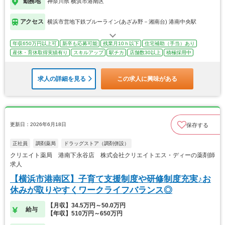
勤務地
神奈川県 横浜市港南区
アクセス
横浜市営地下鉄ブルーライン(あざみ野－湘南台) 港南中央駅
年収650万円以上可
新卒も応募可能
残業月10ｈ以下
住宅補助（手当）あり
産休・育休取得実績有り
スキルアップ
駅チカ
店舗数30以上
積極採用中
求人の詳細を見る
この求人に興味がある
更新日：2026年6月18日
保存する
正社員
調剤薬局
ドラッグストア（調剤併設）
クリエイト薬局 港南下永谷店 株式会社クリエイトエス・ディーの薬剤師
求人
【横浜市港南区】子育て支援制度や研修制度充実♪お
休みが取りやすくワークライフバランス◎
【月収】34.5万円～50.0万円
給与
【年収】510万円～650万円