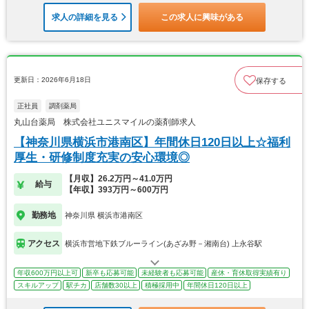
求人の詳細を見る
この求人に興味がある
更新日：2026年6月18日
保存する
正社員
調剤薬局
丸山台薬局 株式会社ユニスマイルの薬剤師求人
【神奈川県横浜市港南区】年間休日120日以上☆福利
厚生・研修制度充実の安心環境◎
【月収】26.2万円～41.0万円
給与
【年収】393万円～600万円
勤務地
神奈川県 横浜市港南区
アクセス
横浜市営地下鉄ブルーライン(あざみ野－湘南台) 上永谷駅
年収600万円以上可
新卒も応募可能
未経験者も応募可能
産休・育休取得実績有り
スキルアップ
駅チカ
店舗数30以上
積極採用中
年間休日120日以上