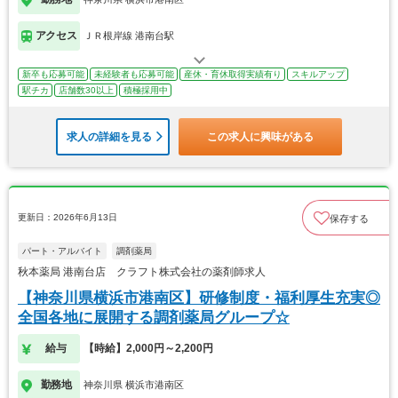
アクセス
ＪＲ根岸線 港南台駅
新卒も応募可能
未経験者も応募可能
産休・育休取得実績有り
スキルアップ
駅チカ
店舗数30以上
積極採用中
求人の詳細を見る
この求人に興味がある
更新日：2026年6月13日
保存する
パート・アルバイト
調剤薬局
秋本薬局 港南台店 クラフト株式会社の薬剤師求人
【神奈川県横浜市港南区】研修制度・福利厚生充実◎
全国各地に展開する調剤薬局グループ☆
給与
【時給】2,000円～2,200円
勤務地
神奈川県 横浜市港南区