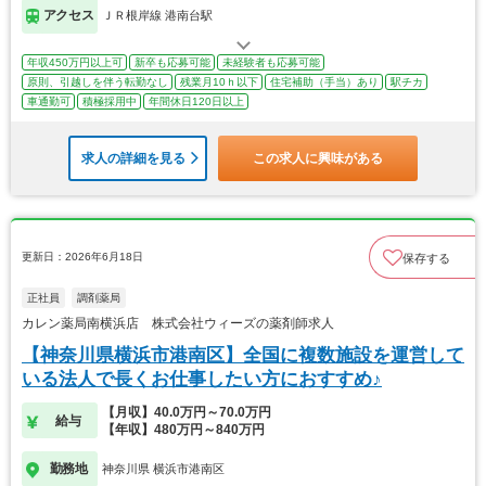
アクセス
ＪＲ根岸線 港南台駅
年収450万円以上可
新卒も応募可能
未経験者も応募可能
原則、引越しを伴う転勤なし
残業月10ｈ以下
住宅補助（手当）あり
駅チカ
車通勤可
積極採用中
年間休日120日以上
求人の詳細を見る
この求人に興味がある
更新日：2026年6月18日
保存する
正社員
調剤薬局
カレン薬局南横浜店 株式会社ウィーズの薬剤師求人
【神奈川県横浜市港南区】全国に複数施設を運営して
いる法人で長くお仕事したい方におすすめ♪
【月収】40.0万円～70.0万円
給与
【年収】480万円～840万円
勤務地
神奈川県 横浜市港南区