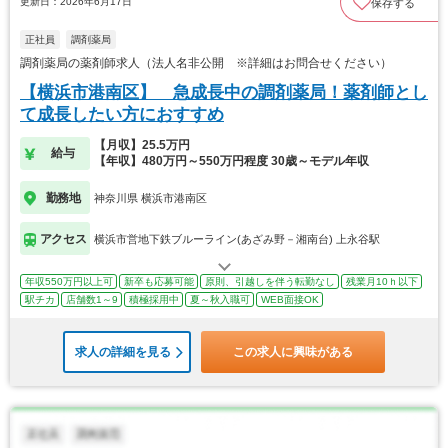
更新日：2026年6月17日
保存する
正社員
調剤薬局
調剤薬局の薬剤師求人（法人名非公開 ※詳細はお問合せください）
【横浜市港南区】 急成長中の調剤薬局！薬剤師とし
て成長したい方におすすめ
【月収】25.5万円
給与
【年収】480万円～550万円程度 30歳～モデル年収
勤務地
神奈川県 横浜市港南区
アクセス
横浜市営地下鉄ブルーライン(あざみ野－湘南台) 上永谷駅
年収550万円以上可
新卒も応募可能
原則、引越しを伴う転勤なし
残業月10ｈ以下
駅チカ
店舗数1～9
積極採用中
夏～秋入職可
WEB面接OK
求人の詳細を見る
この求人に興味がある