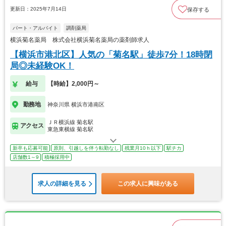
更新日：2025年7月14日
保存する
パート・アルバイト
調剤薬局
横浜菊名薬局 株式会社横浜菊名薬局の薬剤師求人
【横浜市港北区】人気の「菊名駅」徒歩7分！18時閉
局◎未経験OK！
給与
【時給】2,000円～
勤務地
神奈川県 横浜市港南区
ＪＲ横浜線 菊名駅
アクセス
東急東横線 菊名駅
新卒も応募可能
原則、引越しを伴う転勤なし
残業月10ｈ以下
駅チカ
店舗数1～9
積極採用中
求人の詳細を見る
この求人に興味がある