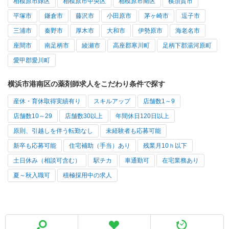
相模原市緑区
相模原市中央区
相模原市南区
横須賀市
平塚市
鎌倉市
藤沢市
小田原市
茅ヶ崎市
逗子市
三浦市
秦野市
厚木市
大和市
伊勢原市
海老名市
座間市
南足柄市
綾瀬市
高座郡寒川町
足柄下郡湯河原町
愛甲郡愛川町
横浜市港南区の薬剤師求人をこだわり条件で探す
産休・育休取得実績有り
スキルアップ
店舗数1～9
店舗数10～29
店舗数30以上
年間休日120日以上
原則、引越しを伴う転勤なし
未経験者も応募可能
新卒も応募可能
住宅補助（手当）あり
残業月10ｈ以下
土日休み（相談可含む）
駅チカ
車通勤可
在宅業務あり
夏～秋入職可
積極採用中の求人