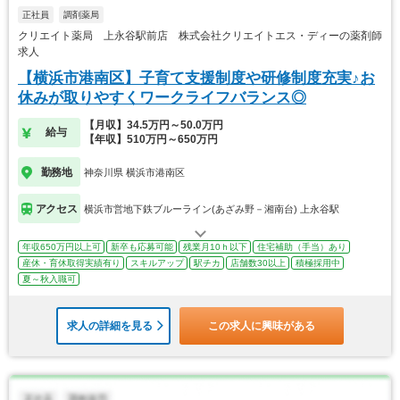
正社員
調剤薬局
クリエイト薬局 上永谷駅前店 株式会社クリエイトエス・ディーの薬剤師
求人
【横浜市港南区】子育て支援制度や研修制度充実♪お
休みが取りやすくワークライフバランス◎
【月収】34.5万円～50.0万円
給与
【年収】510万円～650万円
勤務地
神奈川県 横浜市港南区
アクセス
横浜市営地下鉄ブルーライン(あざみ野－湘南台) 上永谷駅
年収650万円以上可
新卒も応募可能
残業月10ｈ以下
住宅補助（手当）あり
産休・育休取得実績有り
スキルアップ
駅チカ
店舗数30以上
積極採用中
夏～秋入職可
求人の詳細を見る
この求人に興味がある