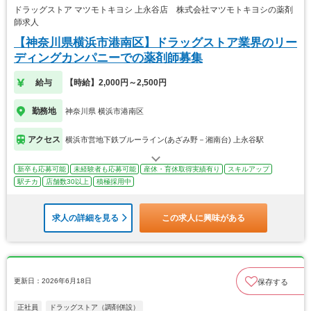
ドラッグストア マツモトキヨシ 上永谷店 株式会社マツモトキヨシの薬剤
師求人
【神奈川県横浜市港南区】ドラッグストア業界のリー
ディングカンパニーでの薬剤師募集
給与
【時給】2,000円～2,500円
勤務地
神奈川県 横浜市港南区
アクセス
横浜市営地下鉄ブルーライン(あざみ野－湘南台) 上永谷駅
新卒も応募可能
未経験者も応募可能
産休・育休取得実績有り
スキルアップ
駅チカ
店舗数30以上
積極採用中
求人の詳細を見る
この求人に興味がある
更新日：2026年6月18日
保存する
正社員
ドラッグストア（調剤併設）