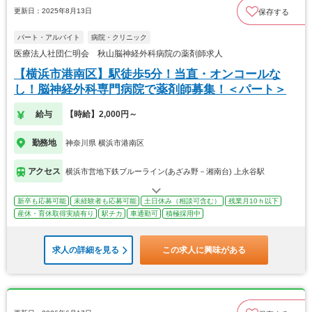
更新日：2025年8月13日
保存する
パート・アルバイト
病院・クリニック
医療法人社団仁明会 秋山脳神経外科病院の薬剤師求人
【横浜市港南区】駅徒歩5分！当直・オンコールな
し！脳神経外科専門病院で薬剤師募集！＜パート＞
給与
【時給】2,000円～
勤務地
神奈川県 横浜市港南区
アクセス
横浜市営地下鉄ブルーライン(あざみ野－湘南台) 上永谷駅
新卒も応募可能
未経験者も応募可能
土日休み（相談可含む）
残業月10ｈ以下
産休・育休取得実績有り
駅チカ
車通勤可
積極採用中
求人の詳細を見る
この求人に興味がある