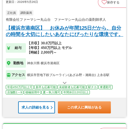
更新日：2026年5月26日
保存する
正社員
調剤薬局
有限会社ファーマシー丸山台 ファーマシー丸山台の薬剤師求人
【横浜市港南区】 お休みが年間125日だから、自分
の時間を大切にしたいあなたにぴったりな環境です。
【月収】30.0万円以上
給与
【年収】450万円以上 モデル
【時給】2,000円～
勤務地
神奈川県 横浜市港南区
アクセス
横浜市営地下鉄ブルーライン(あざみ野－湘南台) 上永谷駅
年収450万円以上可
新卒も応募可能
未経験者も応募可能
駅チカ
車通勤可
店舗数1～9
積極採用中
夏～秋入職可
年間休日120日以上
求人の詳細を見る
この求人に興味がある