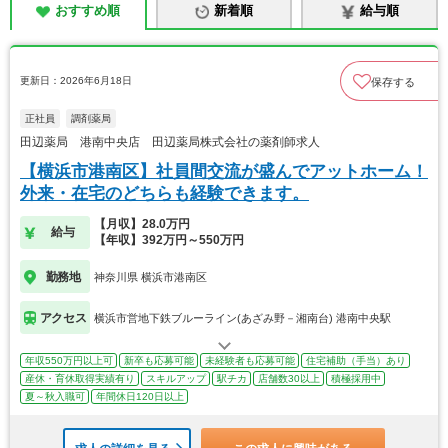
おすすめ順
新着順
給与順
更新日：2026年6月18日
保存する
正社員
調剤薬局
田辺薬局 港南中央店 田辺薬局株式会社の薬剤師求人
【横浜市港南区】社員間交流が盛んでアットホーム！
外来・在宅のどちらも経験できます。
【月収】28.0万円
給与
【年収】392万円～550万円
勤務地
神奈川県 横浜市港南区
アクセス
横浜市営地下鉄ブルーライン(あざみ野－湘南台) 港南中央駅
年収550万円以上可
新卒も応募可能
未経験者も応募可能
住宅補助（手当）あり
産休・育休取得実績有り
スキルアップ
駅チカ
店舗数30以上
積極採用中
夏～秋入職可
年間休日120日以上