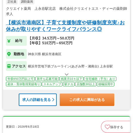
正社員
調剤薬局
クリエイト薬局 上永谷駅北店 株式会社クリエイトエス・ディーの薬剤師
求人
【横浜市港南区】子育て支援制度や研修制度充実♪お
休みが取りやすくワークライフバランス◎
【月収】34.5万円～50.0万円
給与
【年収】510万円～650万円
勤務地
神奈川県 横浜市港南区
アクセス
横浜市営地下鉄ブルーライン(あざみ野－湘南台) 上永谷駅
年収650万円以上可
新卒も応募可能
残業月10ｈ以下
住宅補助（手当）あり
産休・育休取得実績有り
スキルアップ
駅チカ
店舗数30以上
積極採用中
求人の詳細を見る
この求人に興味がある
更新日：2026年6月18日
保存する