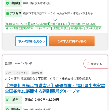
勤務地
神奈川県 横浜市港南区
アクセス
横浜市営地下鉄ブルーライン(あざみ野－湘南台) 下永谷駅
年収650万円以上可
新卒も応募可能
残業月10ｈ以下
住宅補助（手当）あり
産休・育休取得実績有り
スキルアップ
店舗数30以上
積極採用中
夏～秋入職可
求人の詳細を見る
この求人に興味がある
更新日：2026年6月15日
保存する
パート・アルバイト
調剤薬局
さくら薬局 横浜港南台５丁目店 クラフト株式会社の薬剤師求人
【神奈川県横浜市港南区】研修制度・福利厚生充実◎
全国各地に展開する調剤薬局グループ☆
給与
【時給】2,000円～2,200円
勤務地
神奈川県 横浜市港南区