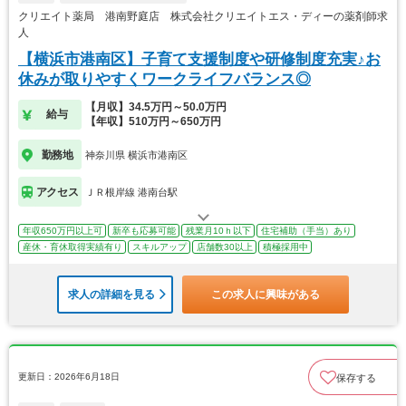
クリエイト薬局 港南野庭店 株式会社クリエイトエス・ディーの薬剤師求
人
【横浜市港南区】子育て支援制度や研修制度充実♪お
休みが取りやすくワークライフバランス◎
【月収】34.5万円～50.0万円
給与
【年収】510万円～650万円
勤務地
神奈川県 横浜市港南区
アクセス
ＪＲ根岸線 港南台駅
年収650万円以上可
新卒も応募可能
残業月10ｈ以下
住宅補助（手当）あり
産休・育休取得実績有り
スキルアップ
店舗数30以上
積極採用中
求人の詳細を見る
この求人に興味がある
更新日：2026年6月18日
保存する