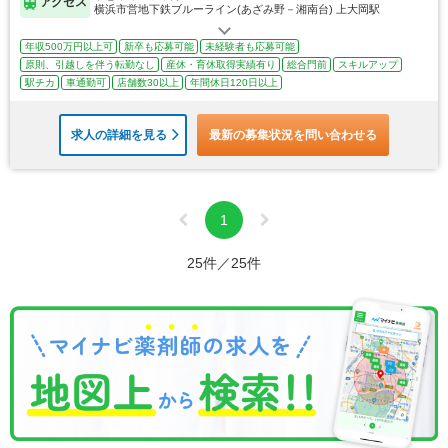
アクセス
横浜市営地下鉄ブルーライン(あざみ野－湘南台) 上大岡駅
年収500万円以上可
新卒も応募可能
未経験者も応募可能
原則、引越しを伴う転勤なし
産休・育休取得実績有り
総合門前
スキルアップ
駅チカ
車通勤可
店舗数30以上
年間休日120日以上
求人の詳細を見る
最新の募集状況を問い合わせる
1
25件／25件