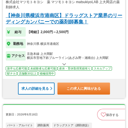
株式会社マツモトキヨシ 薬 マツモトキヨシ matsukiyoLAB 上大岡店の薬
剤師求人
【神奈川県横浜市港南区】ドラッグストア業界のリー
ディングカンパニーでの薬剤師募集！
給与
【時給】2,000円～2,500円
勤務地
神奈川県 横浜市港南区
京急本線 上大岡駅
アクセス
横浜市営地下鉄ブルーライン(あざみ野－湘南台) 上大岡駅
新卒も応募可能
未経験者も応募可能
産休・育休取得実績有り
スキルアップ
駅チカ
店舗数30以上
積極採用中
求人の詳細を見る
この求人に興味がある
更新日：2026年6月18日
保存する
パート・アルバイト
調剤薬局
ドラッグストア（調剤併設）