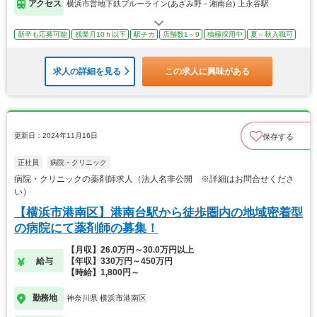
アクセス
横浜市営地下鉄ブルーライン(あざみ野－湘南台) 上永谷駅
新卒も応募可能
残業月10ｈ以下
駅チカ
店舗数1～9
積極採用中
夏～秋入職可
求人の詳細を見る
この求人に興味がある
更新日：2024年11月16日
保存する
正社員
病院・クリニック
病院・クリニックの薬剤師求人（法人名非公開 ※詳細はお問合せくださ
い）
【横浜市港南区】港南台駅から徒歩圏内の地域密着型
の病院にて薬剤師の募集！
【月収】26.0万円～30.0万円以上
給与
【年収】330万円～450万円
【時給】1,800円～
勤務地
神奈川県 横浜市港南区