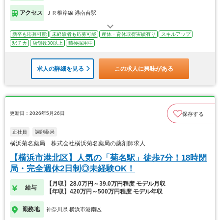
アクセス
ＪＲ根岸線 港南台駅
新卒も応募可能
未経験者も応募可能
産休・育休取得実績有り
スキルアップ
駅チカ
店舗数30以上
積極採用中
求人の詳細を見る
この求人に興味がある
更新日：2026年5月26日
保存する
正社員
調剤薬局
横浜菊名薬局 株式会社横浜菊名薬局の薬剤師求人
【横浜市港北区】人気の「菊名駅」徒歩7分！18時閉
局・完全週休2日制◎未経験OK！
【月収】28.0万円～39.0万円程度 モデル月収
給与
【年収】420万円～500万円程度 モデル年収
勤務地
神奈川県 横浜市港南区