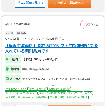
求人の詳細を見る
この求人に興味がある
更新日：2026年5月26日
保存する
正社員
調剤薬局
ながの薬局 アペックスグループの薬剤師求人
【横浜市港南区】週37.5時間シフト/在宅医療に力を
入れている調剤薬局です
給与
【年収】400万円～600万円
勤務地
神奈川県 横浜市港南区
アクセス
横浜市営地下鉄ブルーライン(あざみ野－湘南台) 上永谷駅
年収600万円以上可
新卒も応募可能
未経験者も応募可能
原則、引越しを伴う転勤なし
産休・育休取得実績有り
スキルアップ
駅チカ
車通勤可
店舗数10～29
積極採用中
夏～秋入職可
年間休日120日以上