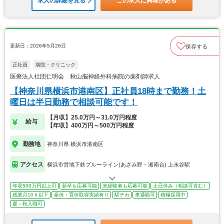
求人の詳細を見る
この求人に興味がある
更新日：2026年5月26日
保存する
正社員
病院・クリニック
医療法人社団仁明会 秋山脳神経外科病院の薬剤師求人
【神奈川県横浜市港南区】正社員18時まで勤務！土
曜日は半日勤務で相談可能です！
【月収】25.0万円～31.0万円程度
給与
【年収】400万円～500万円程度
勤務地
神奈川県 横浜市港南区
アクセス
横浜市営地下鉄ブルーライン(あざみ野－湘南台) 上永谷駅
年収500万円以上可
新卒も応募可能
未経験者も応募可能
土日休み（相談可含む）
残業月10ｈ以下
産休・育休取得実績有り
駅チカ
車通勤可
積極採用中
夏～秋入職可