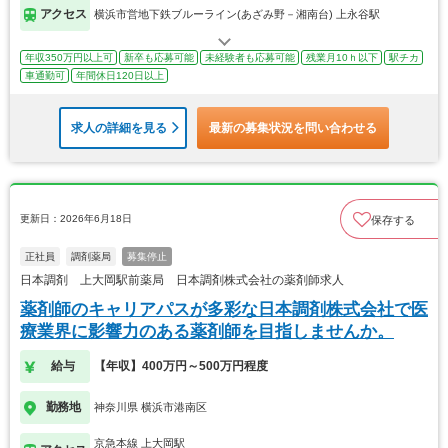
アクセス
横浜市営地下鉄ブルーライン(あざみ野－湘南台) 上永谷駅
年収350万円以上可
新卒も応募可能
未経験者も応募可能
残業月10ｈ以下
駅チカ
車通勤可
年間休日120日以上
求人の詳細を見る
最新の募集状況を問い合わせる
更新日：2026年6月18日
保存する
正社員
調剤薬局
募集停止
日本調剤 上大岡駅前薬局 日本調剤株式会社の薬剤師求人
薬剤師のキャリアパスが多彩な日本調剤株式会社で医
療業界に影響力のある薬剤師を目指しませんか。
給与
【年収】400万円～500万円程度
勤務地
神奈川県 横浜市港南区
京急本線 上大岡駅