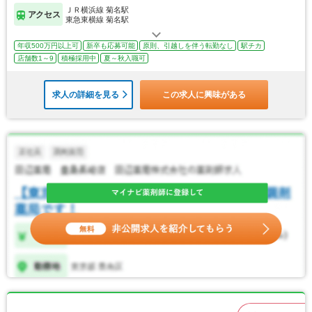
ＪＲ横浜線 菊名駅
アクセス
東急東横線 菊名駅
年収500万円以上可
新卒も応募可能
原則、引越しを伴う転勤なし
駅チカ
店舗数1～9
積極採用中
夏～秋入職可
求人の詳細を見る
この求人に興味がある