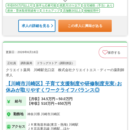
年収650万円以上可
新卒も応募可能
残業月10ｈ以下
住宅補助（手当）あり
産休・育休取得実績有り
スキルアップ
店舗数30以上
積極採用中
求人の詳細を見る
この求人に興味がある
更新日：2026年6月18日
保存する
正社員
調剤薬局
ドラッグストア（調剤併設）
クリエイト薬局 川崎駅北口店 株式会社クリエイトエス・ディーの薬剤師
求人
【川崎市川崎区】子育て支援制度や研修制度充実♪お
休みが取りやすくワークライフバランス◎
【月収】34.5万円～50.0万円
給与
【年収】510万円～650万円
勤務地
神奈川県 川崎市川崎区
ＪＲ東海道本線(東京－熱海) 川崎駅
アクセス
ＪＲ京浜東北線 川崎駅…ほか