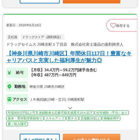
更新日：2026年6月18日
保存する
正社員
ドラッグストア（調剤併設）
ドラッグセイムス 川崎京町１丁目店 株式会社富士薬品の薬剤師求人
【神奈川県川崎市川崎区】年間休日117日！豊富なキ
ャリアパスと充実した福利厚生が魅力◎
【月収】34.4万円～59.2万円諸手当含む
給与
【年収】487万円～849万円
勤務地
神奈川県 川崎市川崎区
アクセス
ＪＲ南武線(川崎－立川) 川崎新町駅
年収800万円以上可
未経験者も応募可能
残業月10ｈ以下
住宅補助（手当）あり
産休・育休取得実績有り
スキルアップ
駅チカ
店舗数30以上
積極採用中
夏～秋入職可