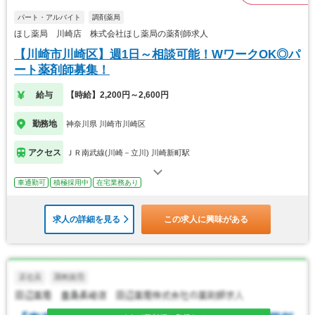
パート・アルバイト
調剤薬局
ほし薬局 川崎店 株式会社ほし薬局の薬剤師求人
【川崎市川崎区】週1日～相談可能！WワークOK◎パ
ート薬剤師募集！
給与
【時給】2,200円～2,600円
勤務地
神奈川県 川崎市川崎区
アクセス
ＪＲ南武線(川崎－立川) 川崎新町駅
車通勤可
積極採用中
在宅業務あり
求人の詳細を見る
この求人に興味がある