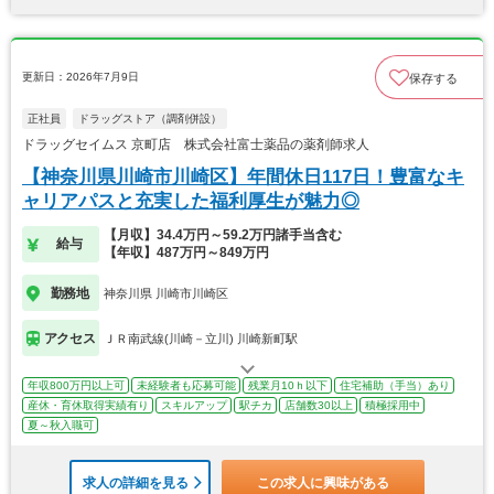
更新日：2026年7月9日
保存する
正社員
ドラッグストア（調剤併設）
ドラッグセイムス 京町店 株式会社富士薬品の薬剤師求人
【神奈川県川崎市川崎区】年間休日117日！豊富なキ
ャリアパスと充実した福利厚生が魅力◎
【月収】34.4万円～59.2万円諸手当含む
給与
【年収】487万円～849万円
勤務地
神奈川県 川崎市川崎区
アクセス
ＪＲ南武線(川崎－立川) 川崎新町駅
年収800万円以上可
未経験者も応募可能
残業月10ｈ以下
住宅補助（手当）あり
産休・育休取得実績有り
スキルアップ
駅チカ
店舗数30以上
積極採用中
夏～秋入職可
求人の詳細を見る
この求人に興味がある