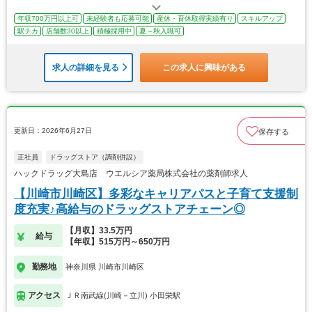
年収700万円以上可
未経験者も応募可能
産休・育休取得実績有り
スキルアップ
駅チカ
店舗数30以上
積極採用中
夏～秋入職可
求人の詳細を見る
この求人に興味がある
更新日：2026年6月27日
保存する
正社員
ドラッグストア（調剤併設）
ハックドラッグ大島店 ウエルシア薬局株式会社の薬剤師求人
【川崎市川崎区】多彩なキャリアパスと子育て支援制
度充実♪高給与のドラッグストアチェーン◎
【月収】33.5万円
給与
【年収】515万円～650万円
勤務地
神奈川県 川崎市川崎区
アクセス
ＪＲ南武線(川崎－立川) 小田栄駅