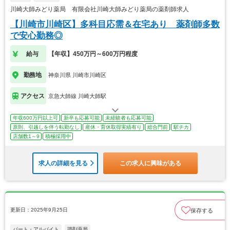
川崎大師みどり薬局 有限会社川崎大師みどり薬局の薬剤師求人
【川崎市川崎区】多科目応需＆在宅あり 薬剤師多数
で安心勤務◎
給与
【年収】450万円～600万円程度
勤務地
神奈川県 川崎市川崎区
アクセス
京急大師線 川崎大師駅
年収600万円以上可
新卒も応募可能
未経験者も応募可能
原則、引越しを伴う転勤なし
産休・育休取得実績有り
総合門前
駅チカ
店舗数1～9
積極採用中
求人の詳細を見る
この求人に興味がある
更新日：2025年9月25日
保存する
パート・アルバイト
調剤薬局