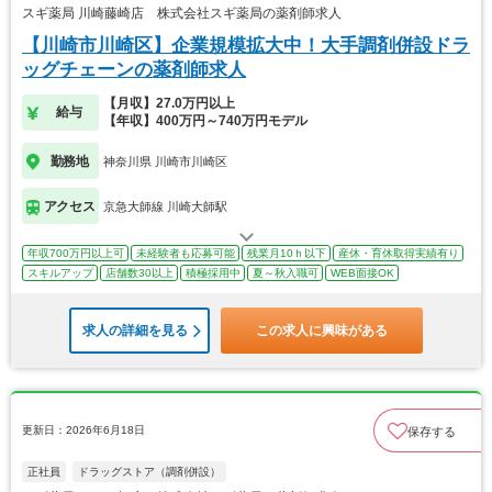
スギ薬局 川崎藤崎店 株式会社スギ薬局の薬剤師求人
【川崎市川崎区】企業規模拡大中！大手調剤併設ドラ
ッグチェーンの薬剤師求人
【月収】27.0万円以上
給与
【年収】400万円～740万円モデル
勤務地
神奈川県 川崎市川崎区
アクセス
京急大師線 川崎大師駅
年収700万円以上可
未経験者も応募可能
残業月10ｈ以下
産休・育休取得実績有り
スキルアップ
店舗数30以上
積極採用中
夏～秋入職可
WEB面接OK
求人の詳細を見る
この求人に興味がある
更新日：2026年6月18日
保存する
正社員
ドラッグストア（調剤併設）