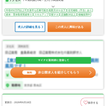
アクセス
ＪＲ南武線(川崎－立川) 川崎新町駅
年収650万円以上可
新卒も応募可能
残業月10ｈ以下
住宅補助（手当）あり
産休・育休取得実績有り
スキルアップ
駅チカ
店舗数30以上
積極採用中
求人の詳細を見る
この求人に興味がある
更新日：2026年6月18日
保存する