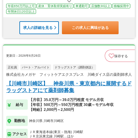
年収650万円以上可
産休・育休取得実績有り
車通勤可
店舗数30以上
積極採用中
年間休日120日以上
求人の詳細を見る
この求人に興味がある
更新日：2026年6月26日
保存する
正社員
パート・アルバイト
ドラッグストア（調剤併設）
株式会社カメガヤ フィットケアエクスプレス 川崎ダイス店の薬剤師求人
【川崎市川崎区】 神奈川県・東京都内に展開するド
ラッグストアにて薬剤師募集
【月収】35.0万円～39.0万円程度 モデル月収
給与
【年収】500万円～550万円程度 30歳～モデル年収
【時給】2,000円～2,500円
勤務地
神奈川県 川崎市川崎区
ＪＲ東海道本線(東京－熱海) 川崎駅
アクセス
ＪＲ京浜東北線 川崎駅…ほか