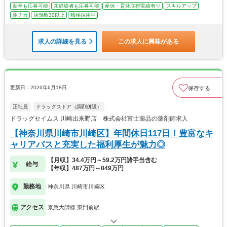
新卒も応募可能
未経験者も応募可能
産休・育休取得実績有り
スキルアップ
駅チカ
店舗数30以上
積極採用中
求人の詳細を見る
この求人に興味がある
更新日：2026年6月18日
保存する
正社員
ドラッグストア（調剤併設）
ドラッグセイムス 川崎出来野店 株式会社富士薬品の薬剤師求人
【神奈川県川崎市川崎区】年間休日117日！豊富なキ
ャリアパスと充実した福利厚生が魅力◎
【月収】34.4万円～59.2万円諸手当含む
給与
【年収】487万円～849万円
勤務地
神奈川県 川崎市川崎区
アクセス
京急大師線 東門前駅