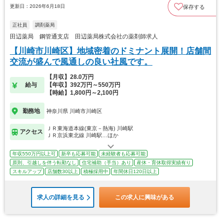
更新日：2026年6月18日
保存する
正社員
調剤薬局
田辺薬局 鋼管通支店 田辺薬局株式会社の薬剤師求人
【川崎市川崎区】地域密着のドミナント展開！店舗間
交流が盛んで風通しの良い社風です。
【月収】28.0万円
給与
【年収】392万円～550万円
【時給】1,800円～2,100円
勤務地
神奈川県 川崎市川崎区
ＪＲ東海道本線(東京－熱海) 川崎駅
アクセス
ＪＲ京浜東北線 川崎駅…ほか
年収550万円以上可
新卒も応募可能
未経験者も応募可能
原則、引越しを伴う転勤なし
住宅補助（手当）あり
産休・育休取得実績有り
スキルアップ
店舗数30以上
積極採用中
年間休日120日以上
求人の詳細を見る
この求人に興味がある