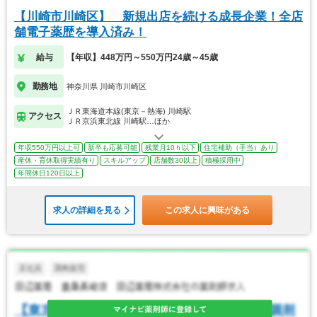
【川崎市川崎区】 新規出店を続ける成長企業！全店
舗電子薬歴を導入済み！
給与
【年収】448万円～550万円24歳～45歳
勤務地
神奈川県 川崎市川崎区
ＪＲ東海道本線(東京－熱海) 川崎駅
アクセス
ＪＲ京浜東北線 川崎駅…ほか
年収550万円以上可
新卒も応募可能
残業月10ｈ以下
住宅補助（手当）あり
産休・育休取得実績有り
スキルアップ
店舗数30以上
積極採用中
年間休日120日以上
求人の詳細を見る
この求人に興味がある