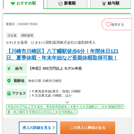
おすすめ順
新着順
給与順
更新日：2026年7月9日
保存する
正社員
調剤薬局
かわさき薬局 ひまわり調剤薬局株式会社の薬剤師求人
【川崎市川崎区】八丁畷駅徒歩6分！年間休日121
日、夏季休暇・年末年始など長期休暇取得可能！
給与
【年収】400万円以上 モデル年収
勤務地
神奈川県 川崎市川崎区
ＪＲ東海道本線(東京－熱海) 川崎駅
アクセス
ＪＲ京浜東北線 川崎駅…ほか
年収400万円以上可
産休・育休取得実績有り
駅チカ
店舗数10～29
積極採用中
夏～秋入職可
年間休日120日以上
在宅業務あり
求人の詳細を見る
この求人に興味がある