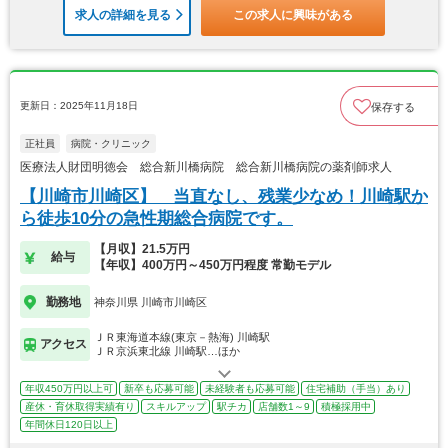
求人の詳細を見る
この求人に興味がある
更新日：2025年11月18日
保存する
正社員
病院・クリニック
医療法人財団明徳会 総合新川橋病院 総合新川橋病院の薬剤師求人
【川崎市川崎区】 当直なし、残業少なめ！川崎駅か
ら徒歩10分の急性期総合病院です。
【月収】21.5万円
給与
【年収】400万円～450万円程度 常勤モデル
勤務地
神奈川県 川崎市川崎区
ＪＲ東海道本線(東京－熱海) 川崎駅
アクセス
ＪＲ京浜東北線 川崎駅…ほか
年収450万円以上可
新卒も応募可能
未経験者も応募可能
住宅補助（手当）あり
産休・育休取得実績有り
スキルアップ
駅チカ
店舗数1～9
積極採用中
年間休日120日以上