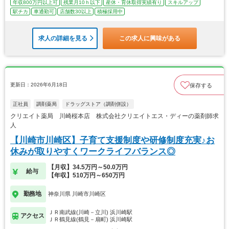
年収800万円以上可
残業月10ｈ以下
産休・育休取得実績有り
スキルアップ
駅チカ
車通勤可
店舗数30以上
積極採用中
求人の詳細を見る
この求人に興味がある
更新日：2026年6月18日
保存する
正社員
調剤薬局
ドラッグストア（調剤併設）
クリエイト薬局 川崎桜本店 株式会社クリエイトエス・ディーの薬剤師求
人
【川崎市川崎区】子育て支援制度や研修制度充実♪お
休みが取りやすくワークライフバランス◎
【月収】34.5万円～50.0万円
給与
【年収】510万円～650万円
勤務地
神奈川県 川崎市川崎区
ＪＲ南武線(川崎－立川) 浜川崎駅
アクセス
ＪＲ鶴見線(鶴見－扇町) 浜川崎駅