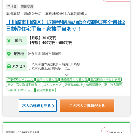
正社員
調剤薬局
薬樹薬局 川崎２号店 薬樹株式会社の薬剤師求人
【川崎市川崎区】17時半閉局の総合病院◎完全週休2
日制◎住宅手当・家族手当あり！
【月収】30.0万円
給与
【年収】400万円～650万円
勤務地
神奈川県 川崎市川崎区
ＪＲ東海道本線(東京－熱海) 川崎駅
アクセス
ＪＲ京浜東北線 川崎駅…ほか
年収650万円以上可
新卒も応募可能
未経験者も応募可能
住宅補助（手当）あり
産休・育休取得実績有り
スキルアップ
店舗数30以上
積極採用中
夏～秋入職可
年間休日120日以上
在宅業務あり
求人の詳細を見る
この求人に興味がある
更新日：2026年6月18日