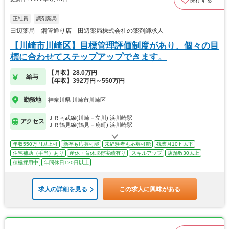
保存する
正社員
調剤薬局
田辺薬局 鋼管通り店 田辺薬局株式会社の薬剤師求人
【川崎市川崎区】目標管理評価制度があり、個々の目
標に合わせてステップアップできます。
【月収】28.0万円
給与
【年収】392万円～550万円
勤務地
神奈川県 川崎市川崎区
ＪＲ南武線(川崎－立川) 浜川崎駅
アクセス
ＪＲ鶴見線(鶴見－扇町) 浜川崎駅
年収550万円以上可
新卒も応募可能
未経験者も応募可能
残業月10ｈ以下
住宅補助（手当）あり
産休・育休取得実績有り
スキルアップ
店舗数30以上
積極採用中
年間休日120日以上
求人の詳細を見る
この求人に興味がある