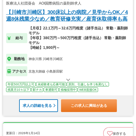
医療法人社団葵会 AOI国際病院の薬剤師求人
【川崎市川崎区】300床以上の病院／見学からOK／4
週8休残業少なめ／教育研修充実／産育休取得率も高
【月収】22.1万円～32.6万円程度（諸手当込） 常勤・薬剤師
モデル
給与
【年収】380万円～500万円程度（諸手当込） 常勤・薬剤師
モデル
【時給】1,900円～
勤務地
神奈川県 川崎市川崎区
アクセス
京急大師線 小島新田駅
年収500万円以上可
未経験者も応募可能
原則、引越しを伴う転勤なし
残業月10ｈ以下
駅チカ
車通勤可
積極採用中
WEB面接OK
求人の詳細を見る
この求人に興味がある
更新日：2026年1月14日
保存する