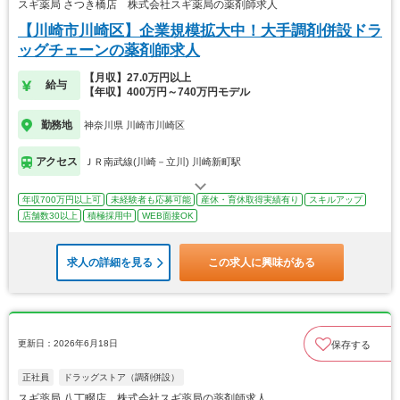
スギ薬局 さつき橋店 株式会社スギ薬局の薬剤師求人
【川崎市川崎区】企業規模拡大中！大手調剤併設ドラ
ッグチェーンの薬剤師求人
【月収】27.0万円以上
給与
【年収】400万円～740万円モデル
勤務地
神奈川県 川崎市川崎区
アクセス
ＪＲ南武線(川崎－立川) 川崎新町駅
年収700万円以上可
未経験者も応募可能
産休・育休取得実績有り
スキルアップ
店舗数30以上
積極採用中
WEB面接OK
求人の詳細を見る
この求人に興味がある
更新日：2026年6月18日
保存する
正社員
ドラッグストア（調剤併設）
スギ薬局 八丁畷店 株式会社スギ薬局の薬剤師求人