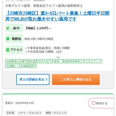
大島アルファ薬局 有限会社アルファ薬局の薬剤師求人
【川崎市川崎区】週3~5日パート募集！土曜日半日開
局でWLBが取れ働きやすい薬局です
給与
【時給】2,100円～
勤務地
神奈川県 川崎市川崎区
ＪＲ東海道本線(東京－熱海) 川崎駅
アクセス
ＪＲ京浜東北線 川崎駅…ほか
未経験者も応募可能
残業月10ｈ以下
産休・育休取得実績有り
スキルアップ
店舗数1～9
積極採用中
求人の詳細を見る
この求人に興味がある
更新日：2025年8月13日
保存する
正社員
パート・アルバイト
病院・クリニック