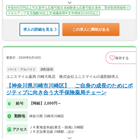
年収600万円以上可
新卒も応募可能
未経験者も応募可能
産休・育休取得実績有り
スキルアップ
店舗数30以上
積極採用中
年間休日120日以上
求人の詳細を見る
この求人に興味がある
更新日：2026年6月18日
保存する
パート・アルバイト
調剤薬局
ユニスマイル薬局 川崎大島店 株式会社ユニスマイルの薬剤師求人
【神奈川県川崎市川崎区】 ご自身の成長のためにポ
ジティブに向き合う大手保険薬局チェーン
給与
【時給】2,000円～
勤務地
神奈川県 川崎市川崎区
ＪＲ東海道本線(東京－熱海) 川崎駅
アクセス
ＪＲ京浜東北線 川崎駅…ほか