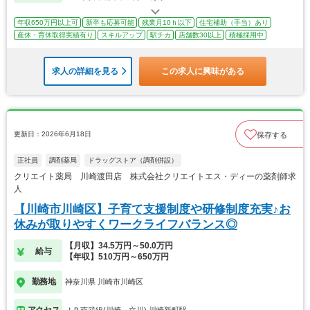
年収650万円以上可
新卒も応募可能
残業月10ｈ以下
住宅補助（手当）あり
産休・育休取得実績有り
スキルアップ
駅チカ
店舗数30以上
積極採用中
求人の詳細を見る
この求人に興味がある
更新日：2026年6月18日
保存する
正社員
調剤薬局
ドラッグストア（調剤併設）
クリエイト薬局 川崎渡田店 株式会社クリエイトエス・ディーの薬剤師求
人
【川崎市川崎区】子育て支援制度や研修制度充実♪お
休みが取りやすくワークライフバランス◎
【月収】34.5万円～50.0万円
給与
【年収】510万円～650万円
勤務地
神奈川県 川崎市川崎区