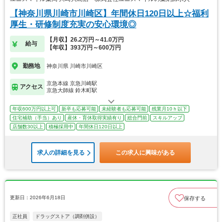
【神奈川県川崎市川崎区】年間休日120日以上☆福利
厚生・研修制度充実の安心環境◎
【月収】26.2万円～41.0万円
給与
【年収】393万円～600万円
勤務地
神奈川県 川崎市川崎区
京急本線 京急川崎駅
アクセス
京急大師線 鈴木町駅
年収600万円以上可
新卒も応募可能
未経験者も応募可能
残業月10ｈ以下
住宅補助（手当）あり
産休・育休取得実績有り
総合門前
スキルアップ
店舗数30以上
積極採用中
年間休日120日以上
求人の詳細を見る
この求人に興味がある
更新日：2026年6月18日
保存する
正社員
ドラッグストア（調剤併設）