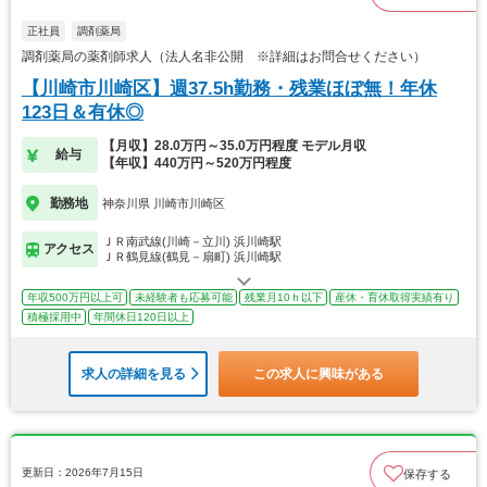
正社員
調剤薬局
調剤薬局の薬剤師求人（法人名非公開 ※詳細はお問合せください）
【川崎市川崎区】週37.5h勤務・残業ほぼ無！年休
123日＆有休◎
【月収】28.0万円～35.0万円程度 モデル月収
給与
【年収】440万円～520万円程度
勤務地
神奈川県 川崎市川崎区
ＪＲ南武線(川崎－立川) 浜川崎駅
アクセス
ＪＲ鶴見線(鶴見－扇町) 浜川崎駅
年収500万円以上可
未経験者も応募可能
残業月10ｈ以下
産休・育休取得実績有り
積極採用中
年間休日120日以上
求人の詳細を見る
この求人に興味がある
更新日：2026年7月15日
保存する