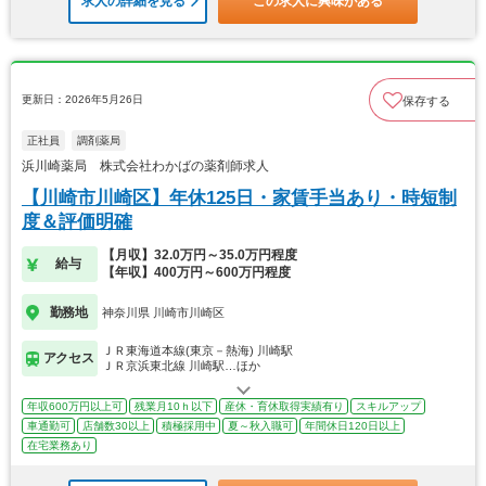
求人の詳細を見る
この求人に興味がある
更新日：2026年5月26日
保存する
正社員
調剤薬局
浜川崎薬局 株式会社わかばの薬剤師求人
【川崎市川崎区】年休125日・家賃手当あり・時短制
度＆評価明確
【月収】32.0万円～35.0万円程度
給与
【年収】400万円～600万円程度
勤務地
神奈川県 川崎市川崎区
ＪＲ東海道本線(東京－熱海) 川崎駅
アクセス
ＪＲ京浜東北線 川崎駅…ほか
年収600万円以上可
残業月10ｈ以下
産休・育休取得実績有り
スキルアップ
車通勤可
店舗数30以上
積極採用中
夏～秋入職可
年間休日120日以上
在宅業務あり