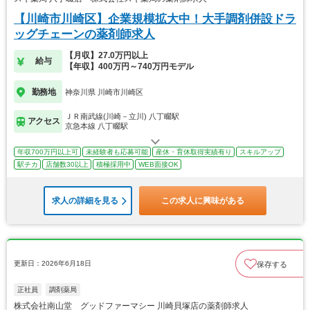
【川崎市川崎区】企業規模拡大中！大手調剤併設ドラ
ッグチェーンの薬剤師求人
【月収】27.0万円以上
給与
【年収】400万円～740万円モデル
勤務地
神奈川県 川崎市川崎区
ＪＲ南武線(川崎－立川) 八丁畷駅
アクセス
京急本線 八丁畷駅
年収700万円以上可
未経験者も応募可能
産休・育休取得実績有り
スキルアップ
駅チカ
店舗数30以上
積極採用中
WEB面接OK
求人の詳細を見る
この求人に興味がある
更新日：2026年6月18日
保存する
正社員
調剤薬局
株式会社南山堂 グッドファーマシー 川崎貝塚店の薬剤師求人