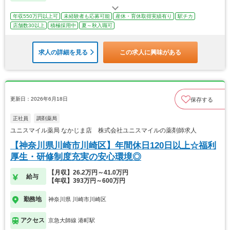
年収550万円以上可
未経験者も応募可能
産休・育休取得実績有り
駅チカ
店舗数30以上
積極採用中
夏～秋入職可
求人の詳細を見る
この求人に興味がある
更新日：2026年6月18日
保存する
正社員
調剤薬局
ユニスマイル薬局 なかじま店 株式会社ユニスマイルの薬剤師求人
【神奈川県川崎市川崎区】年間休日120日以上☆福利
厚生・研修制度充実の安心環境◎
【月収】26.2万円～41.0万円
給与
【年収】393万円～600万円
勤務地
神奈川県 川崎市川崎区
アクセス
京急大師線 港町駅