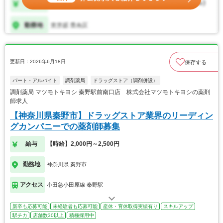
更新日：2026年6月18日
保存する
パート・アルバイト
調剤薬局
ドラッグストア（調剤併設）
調剤薬局 マツモトキヨシ 秦野駅前南口店 株式会社マツモトキヨシの薬剤
師求人
【神奈川県秦野市】ドラッグストア業界のリーディン
グカンパニーでの薬剤師募集
給与
【時給】2,000円～2,500円
勤務地
神奈川県 秦野市
アクセス
小田急小田原線 秦野駅
新卒も応募可能
未経験者も応募可能
産休・育休取得実績有り
スキルアップ
駅チカ
店舗数30以上
積極採用中