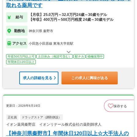
取れる薬局です
【月収】25.0万円～32.0万円24歳～30歳モデル
給与
【年収】400万円～500万円程度 24歳～30歳モデル
勤務地
神奈川県 秦野市
アクセス
小田急小田原線 東海大学前駅
年収500万円以上可
土日休み（相談可含む）
駅チカ
積極採用中
年間休日120日以上
求人の詳細を見る
この求人に興味がある
更新日：2026年6月19日
保存する
正社員
ドラッグストア（調剤併設）
イオン薬局秦野店 イオンリテール株式会社の薬剤師求人
【神奈川県秦野市】年間休日120日以上☆大手法人の