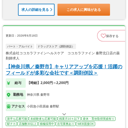
求人の詳細を見る
この求人に興味がある
更新日：2026年6月18日
保存する
パート・アルバイト
ドラッグストア（調剤併設）
株式会社ココカラファインヘルスケア ココカラファイン 秦野北口店の薬
剤師求人
【神奈川県／秦野市】キャリアアップを応援！活躍の
フィールドが多彩な会社です＜調剤併設＞
給与
【時給】2,000円～2,200円
勤務地
神奈川県 秦野市
アクセス
小田急小田原線 秦野駅
新卒も応募可能
未経験者も応募可能
残業月10ｈ以下
産休・育休取得実績有り
駅チカ
店舗数30以上
積極採用中
在宅業務あり
WEB面接OK