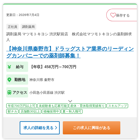
更新日：2026年7月4日
保存する
正社員
調剤薬局
調剤薬局 マツモトキヨシ 渋沢駅前店 株式会社マツモトキヨシの薬剤師求
人
【神奈川県秦野市】ドラッグストア業界のリーディン
グカンパニーでの薬剤師募集！
給与
【年収】458万円～700万円
勤務地
神奈川県 秦野市
アクセス
小田急小田原線 渋沢駅
年収700万円以上可
未経験者も応募可能
産休・育休取得実績有り
スキルアップ
駅チカ
店舗数30以上
積極採用中
夏～秋入職可
求人の詳細を見る
この求人に興味がある