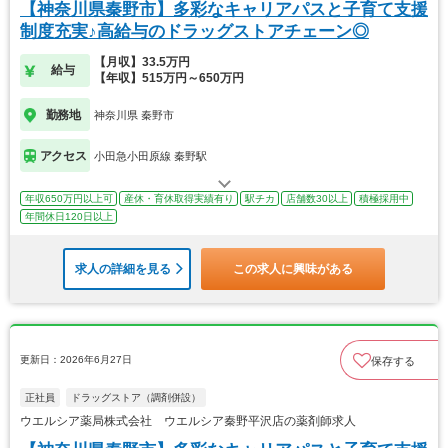
【神奈川県秦野市】多彩なキャリアパスと子育て支援
制度充実♪高給与のドラッグストアチェーン◎
【月収】33.5万円
給与
【年収】515万円～650万円
勤務地
神奈川県 秦野市
アクセス
小田急小田原線 秦野駅
年収650万円以上可
産休・育休取得実績有り
駅チカ
店舗数30以上
積極採用中
年間休日120日以上
求人の詳細を見る
この求人に興味がある
更新日：2026年6月27日
保存する
正社員
ドラッグストア（調剤併設）
ウエルシア薬局株式会社 ウエルシア秦野平沢店の薬剤師求人