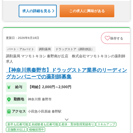
求人の詳細を見る
この求人に興味がある
更新日：2026年6月18日
保存する
パート・アルバイト
調剤薬局
ドラッグストア（調剤併設）
調剤薬局 マツモトキヨシ 秦野南が丘店 株式会社マツモトキヨシの薬剤師
求人
【神奈川県秦野市】ドラッグストア業界のリーディン
グカンパニーでの薬剤師募集
給与
【時給】2,000円～2,500円
勤務地
神奈川県 秦野市
アクセス
小田急小田原線 秦野駅
新卒も応募可能
未経験者も応募可能
産休・育休取得実績有り
スキルアップ
店舗数30以上
積極採用中