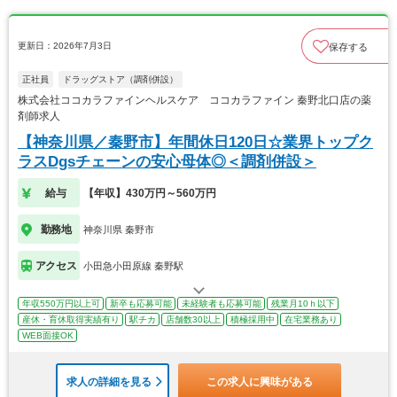
更新日：2026年7月3日
保存する
正社員
ドラッグストア（調剤併設）
株式会社ココカラファインヘルスケア ココカラファイン 秦野北口店の薬
剤師求人
【神奈川県／秦野市】年間休日120日☆業界トップク
ラスDgsチェーンの安心母体◎＜調剤併設＞
給与
【年収】430万円～560万円
勤務地
神奈川県 秦野市
アクセス
小田急小田原線 秦野駅
年収550万円以上可
新卒も応募可能
未経験者も応募可能
残業月10ｈ以下
産休・育休取得実績有り
駅チカ
店舗数30以上
積極採用中
在宅業務あり
WEB面接OK
求人の詳細を見る
この求人に興味がある