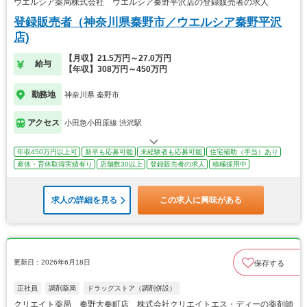
ウエルシア薬局株式会社 ウエルシア秦野平沢店の登録販売者の求人
登録販売者（神奈川県秦野市／ウエルシア秦野平沢
店)
【月収】21.5万円～27.0万円
給与
【年収】308万円～450万円
勤務地
神奈川県 秦野市
アクセス
小田急小田原線 渋沢駅
年収450万円以上可
新卒も応募可能
未経験者も応募可能
住宅補助（手当）あり
産休・育休取得実績有り
店舗数30以上
登録販売者の求人
積極採用中
求人の詳細を見る
この求人に興味がある
更新日：2026年6月18日
保存する
正社員
調剤薬局
ドラッグストア（調剤併設）
クリエイト薬局 秦野大秦町店 株式会社クリエイトエス・ディーの薬剤師