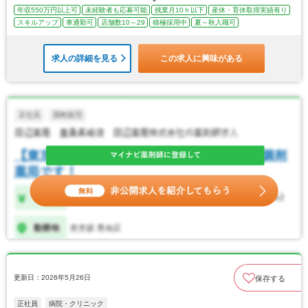
年収550万円以上可
未経験者も応募可能
残業月10ｈ以下
産休・育休取得実績有り
スキルアップ
車通勤可
店舗数10～29
積極採用中
夏～秋入職可
求人の詳細を見る
この求人に興味がある
更新日：2026年5月26日
保存する
正社員
病院・クリニック