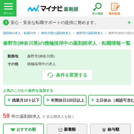
!
安心・安全な転職サポートの提供に努めます。
薬剤師の求人・転職TOP
神奈川県の薬剤師求人
秦野市の薬剤師求人
秦野市(神奈川県)
秦野市(神奈川県)の積極採用中の薬剤師求人・転職情報一覧
勤務地
秦野市(神奈川県)
その他
積極採用中の求人
条件を変更する
人気のこだわり条件を追加する
残業月10ｈ以下
年間休日120日以上
土日休み（相談可含
59
件の薬剤師求人
※ 非公開求人を除く
おすすめ順
新着順
給与順