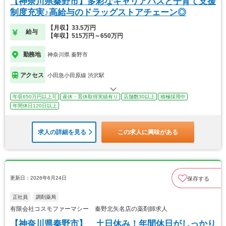
【神奈川県秦野市】多彩なキャリアパスと子育て支援
制度充実♪高給与のドラッグストアチェーン◎
【月収】33.5万円
給与
【年収】515万円～650万円
勤務地
神奈川県 秦野市
アクセス
小田急小田原線 渋沢駅
年収650万円以上可
産休・育休取得実績有り
店舗数30以上
積極採用中
年間休日120日以上
求人の詳細を見る
この求人に興味がある
更新日：2026年6月24日
保存する
正社員
調剤薬局
有限会社コスモファーマシー 秦野北矢名店の薬剤師求人
【神奈川県秦野市】 土日休み！年間休日がしっかり