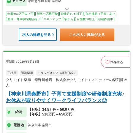
アクセス
小田急小田原線 秦野駅
年収650万円以上可
新卒も応募可能
残業月10ｈ以下
住宅補助（手当）あり
産休・育休取得実績有り
スキルアップ
駅チカ
店舗数30以上
積極採用中
求人の詳細を見る
この求人に興味がある
更新日：2026年6月18日
保存する
正社員
調剤薬局
ドラッグストア（調剤併設）
クリエイト薬局 秦野鶴巻店 株式会社クリエイトエス・ディーの薬剤師求
人
【神奈川県秦野市】子育て支援制度や研修制度充実♪
お休みが取りやすくワークライフバランス◎
【月収】34.5万円～50.0万円
給与
【年収】510万円～650万円
勤務地
神奈川県 秦野市