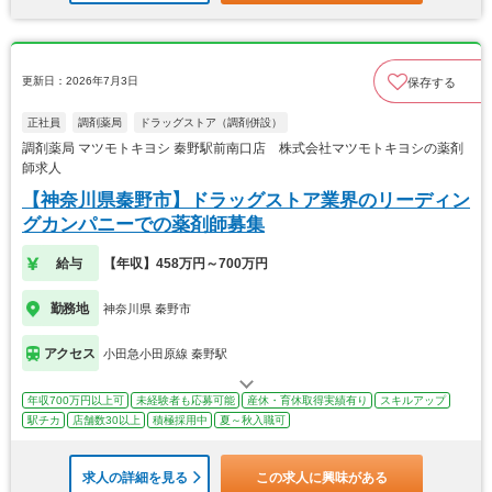
更新日：2026年7月3日
保存する
正社員
調剤薬局
ドラッグストア（調剤併設）
調剤薬局 マツモトキヨシ 秦野駅前南口店 株式会社マツモトキヨシの薬剤
師求人
【神奈川県秦野市】ドラッグストア業界のリーディン
グカンパニーでの薬剤師募集
給与
【年収】458万円～700万円
勤務地
神奈川県 秦野市
アクセス
小田急小田原線 秦野駅
年収700万円以上可
未経験者も応募可能
産休・育休取得実績有り
スキルアップ
駅チカ
店舗数30以上
積極採用中
夏～秋入職可
求人の詳細を見る
この求人に興味がある