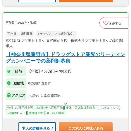
更新日：2026年7月3日
保存する
正社員
調剤薬局
ドラッグストア（調剤併設）
調剤薬局 マツモトキヨシ 秦野南が丘店 株式会社マツモトキヨシの薬剤師
求人
【神奈川県秦野市】ドラッグストア業界のリーディン
グカンパニーでの薬剤師募集
給与
【年収】458万円～700万円
勤務地
神奈川県 秦野市
アクセス
小田急小田原線 秦野駅
年収700万円以上可
未経験者も応募可能
産休・育休取得実績有り
スキルアップ
店舗数30以上
積極採用中
夏～秋入職可
求人の詳細を見る
この求人に興味がある