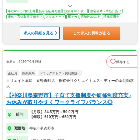
年収650万円以上可
新卒も応募可能
残業月10ｈ以下
住宅補助（手当）あり
産休・育休取得実績有り
スキルアップ
駅チカ
店舗数30以上
積極採用中
求人の詳細を見る
この求人に興味がある
更新日：2026年6月18日
保存する
正社員
調剤薬局
ドラッグストア（調剤併設）
クリエイト薬局 秦野寿町店 株式会社クリエイトエス・ディーの薬剤師求
人
【神奈川県秦野市】子育て支援制度や研修制度充実♪
お休みが取りやすくワークライフバランス◎
【月収】34.5万円～50.0万円
給与
【年収】510万円～650万円
勤務地
神奈川県 秦野市