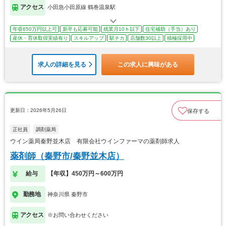
アクセス
小田急小田原線 鶴巻温泉駅
年収650万円以上可
新卒も応募可能
残業月10ｈ以下
住宅補助（手当）あり
産休・育休取得実績有り
スキルアップ
駅チカ
店舗数30以上
積極採用中
求人の詳細を見る
この求人に興味がある
更新日：2026年5月26日
保存する
正社員
調剤薬局
ウイン薬局秦野並木店 有限会社ウインファーマの薬剤師求人
薬剤師（秦野市/秦野並木店）
給与
【年収】450万円～600万円
勤務地
神奈川県 秦野市
アクセス
※お問い合わせください