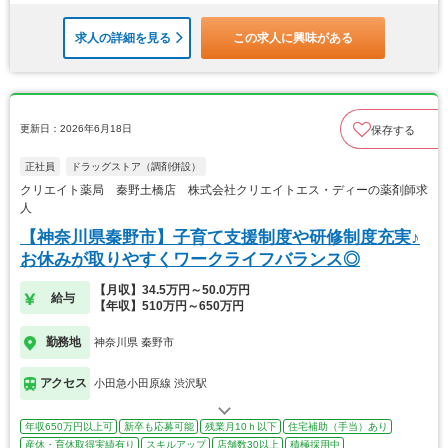
求人の詳細を見る
この求人に興味がある
更新日：2026年6月18日
保存する
正社員
ドラッグストア（調剤併設）
クリエイト薬局 秦野土橋店 株式会社クリエイトエス・ディーの薬剤師求
人
【神奈川県秦野市】子育て支援制度や研修制度充実♪
お休みが取りやすくワークライフバランス◎
【月収】34.5万円～50.0万円
給与
【年収】510万円～650万円
勤務地
神奈川県 秦野市
アクセス
小田急小田原線 渋沢駅
年収650万円以上可
新卒も応募可能
残業月10ｈ以下
住宅補助（手当）あり
産休・育休取得実績有り
スキルアップ
店舗数30以上
積極採用中