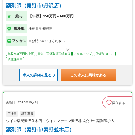
薬剤師（秦野市/丹沢店）
給与
【年収】450万円～600万円
勤務地
神奈川県 秦野市
アクセス
※お問い合わせください
年収600万円以上可
産休・育休取得実績有り
スキルアップ
店舗数10～29
積極採用中
求人の詳細を見る
この求人に興味がある
更新日：2025年10月8日
保存する
正社員
調剤薬局
ウイン薬局秦野並木店 ウインファーマ秦野株式会社の薬剤師求人
薬剤師（秦野市/秦野並木店）