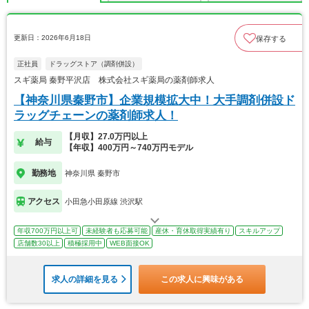
更新日：2026年6月18日
保存する
正社員
ドラッグストア（調剤併設）
スギ薬局 秦野平沢店 株式会社スギ薬局の薬剤師求人
【神奈川県秦野市】企業規模拡大中！大手調剤併設ド
ラッグチェーンの薬剤師求人！
【月収】27.0万円以上
給与
【年収】400万円～740万円モデル
勤務地
神奈川県 秦野市
アクセス
小田急小田原線 渋沢駅
年収700万円以上可
未経験者も応募可能
産休・育休取得実績有り
スキルアップ
店舗数30以上
積極採用中
WEB面接OK
求人の詳細を見る
この求人に興味がある