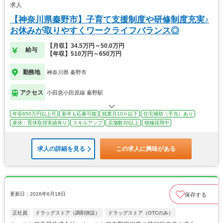
求人
【神奈川県秦野市】子育て支援制度や研修制度充実♪
お休みが取りやすくワークライフバランス◎
【月収】34.5万円～50.0万円
給与
【年収】510万円～650万円
勤務地
神奈川県 秦野市
アクセス
小田急小田原線 秦野駅
年収650万円以上可
新卒も応募可能
残業月10ｈ以下
住宅補助（手当）あり
産休・育休取得実績有り
スキルアップ
店舗数30以上
積極採用中
求人の詳細を見る
この求人に興味がある
更新日：2026年6月18日
保存する
正社員
ドラッグストア（調剤併設）
ドラッグストア（OTCのみ）