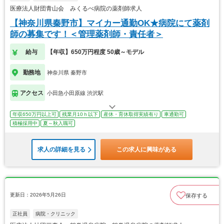
医療法人財団青山会 みくるべ病院の薬剤師求人
【神奈川県秦野市】マイカー通勤OK★病院にて薬剤
師の募集です！＜管理薬剤師・責任者＞
給与
【年収】650万円程度 50歳～モデル
勤務地
神奈川県 秦野市
アクセス
小田急小田原線 渋沢駅
年収650万円以上可
残業月10ｈ以下
産休・育休取得実績有り
車通勤可
積極採用中
夏～秋入職可
求人の詳細を見る
この求人に興味がある
更新日：2026年5月26日
保存する
正社員
病院・クリニック