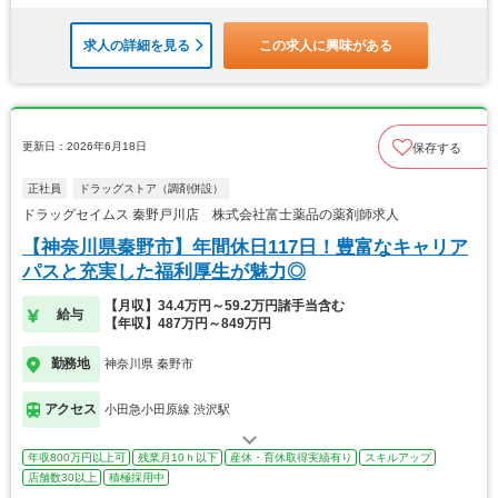
求人の詳細を見る
この求人に興味がある
更新日：2026年6月18日
保存する
正社員
ドラッグストア（調剤併設）
ドラッグセイムス 秦野戸川店 株式会社富士薬品の薬剤師求人
【神奈川県秦野市】年間休日117日！豊富なキャリア
パスと充実した福利厚生が魅力◎
【月収】34.4万円～59.2万円諸手当含む
給与
【年収】487万円～849万円
勤務地
神奈川県 秦野市
アクセス
小田急小田原線 渋沢駅
年収800万円以上可
残業月10ｈ以下
産休・育休取得実績有り
スキルアップ
店舗数30以上
積極採用中