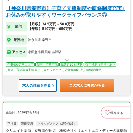
【神奈川県秦野市】子育て支援制度や研修制度充実♪
お休みが取りやすくワークライフバランス◎
【月収】34.5万円～50.0万円
給与
【年収】510万円～650万円
勤務地
神奈川県 秦野市
アクセス
小田急小田原線 秦野駅
年収650万円以上可
新卒も応募可能
残業月10ｈ以下
住宅補助（手当）あり
産休・育休取得実績有り
スキルアップ
店舗数30以上
積極採用中
求人の詳細を見る
この求人に興味がある
更新日：2026年6月18日
保存する
正社員
調剤薬局
ドラッグストア（調剤併設）
クリエイト薬局 秦野南が丘店 株式会社クリエイトエス・ディーの薬剤師