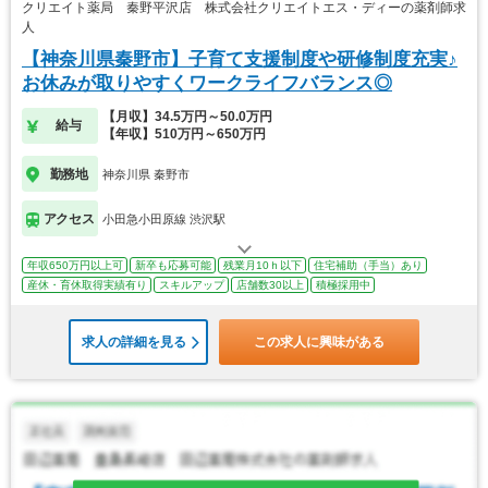
クリエイト薬局 秦野平沢店 株式会社クリエイトエス・ディーの薬剤師求
人
【神奈川県秦野市】子育て支援制度や研修制度充実♪
お休みが取りやすくワークライフバランス◎
【月収】34.5万円～50.0万円
給与
【年収】510万円～650万円
勤務地
神奈川県 秦野市
アクセス
小田急小田原線 渋沢駅
年収650万円以上可
新卒も応募可能
残業月10ｈ以下
住宅補助（手当）あり
産休・育休取得実績有り
スキルアップ
店舗数30以上
積極採用中
求人の詳細を見る
この求人に興味がある