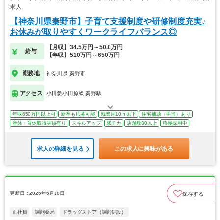
求人
【神奈川県秦野市】子育て支援制度や研修制度充実♪
お休みが取りやすくワークライフバランス◎
【月収】34.5万円～50.0万円
給与
【年収】510万円～650万円
勤務地
神奈川県 秦野市
アクセス
小田急小田原線 秦野駅
年収650万円以上可
新卒も応募可能
残業月10ｈ以下
住宅補助（手当）あり
産休・育休取得実績有り
スキルアップ
駅チカ
店舗数30以上
積極採用中
求人の詳細を見る
この求人に興味がある
更新日：2026年6月18日
保存する
正社員
調剤薬局
ドラッグストア（調剤併設）