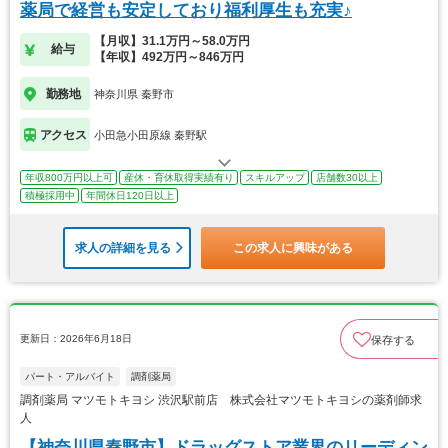
薬局で経営も安定しており福利厚生も充実♪
【月収】31.1万円～58.0万円
給与
【年収】492万円～846万円
勤務地
神奈川県 秦野市
アクセス
小田急小田原線 秦野駅
年収800万円以上可
産休・育休取得実績有り
スキルアップ
店舗数30以上
積極採用中
年間休日120日以上
求人の詳細を見る
この求人に興味がある
更新日：2026年6月18日
保存する
パート・アルバイト
調剤薬局
調剤薬局 マツモトキヨシ 渋沢駅前店 株式会社マツモトキヨシの薬剤師求
人
【神奈川県秦野市】ドラッグストア業界のリーディン