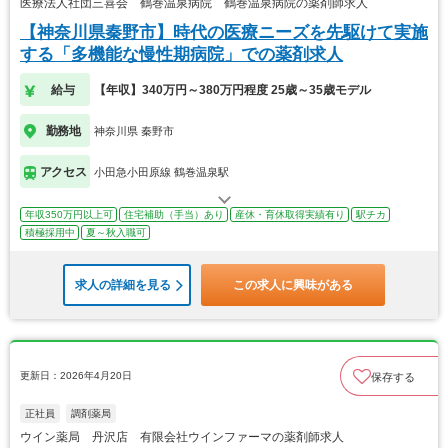
医療法人社団三喜会 鶴巻温泉病院 鶴巻温泉病院の薬剤師求人
【神奈川県秦野市】時代の医療ニーズを先駆けて実施
する「多機能な慢性期病院」での薬剤求人
給与
【年収】340万円～380万円程度 25歳～35歳モデル
勤務地
神奈川県 秦野市
アクセス
小田急小田原線 鶴巻温泉駅
年収350万円以上可
住宅補助（手当）あり
産休・育休取得実績有り
駅チカ
積極採用中
夏～秋入職可
求人の詳細を見る
この求人に興味がある
更新日：2026年4月20日
保存する
正社員
調剤薬局
ウイン薬局 丹沢店 有限会社ウインファーマの薬剤師求人