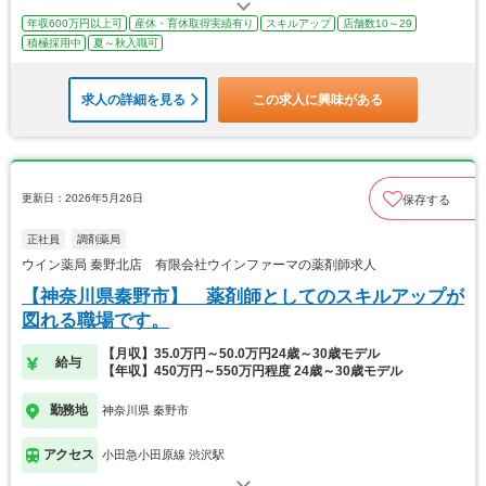
年収600万円以上可
産休・育休取得実績有り
スキルアップ
店舗数10～29
積極採用中
夏～秋入職可
求人の詳細を見る
この求人に興味がある
更新日：2026年5月26日
保存する
正社員
調剤薬局
ウイン薬局 秦野北店 有限会社ウインファーマの薬剤師求人
【神奈川県秦野市】 薬剤師としてのスキルアップが
図れる職場です。
【月収】35.0万円～50.0万円24歳～30歳モデル
給与
【年収】450万円～550万円程度 24歳～30歳モデル
勤務地
神奈川県 秦野市
アクセス
小田急小田原線 渋沢駅