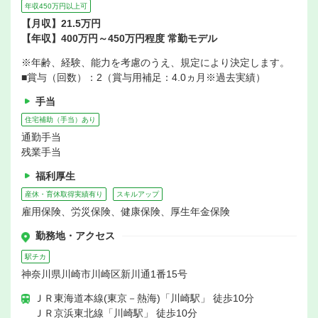
年収450万円以上可
【月収】21.5万円
【年収】400万円～450万円程度 常勤モデル
※年齢、経験、能力を考慮のうえ、規定により決定します。
■賞与（回数）：2（賞与用補足：4.0ヵ月※過去実績）
手当
住宅補助（手当）あり
通勤手当
残業手当
福利厚生
産休・育休取得実績有り
スキルアップ
雇用保険、労災保険、健康保険、厚生年金保険
勤務地・アクセス
駅チカ
神奈川県川崎市川崎区新川通1番15号
ＪＲ東海道本線(東京－熱海)「川崎駅」 徒歩10分
ＪＲ京浜東北線「川崎駅」 徒歩10分