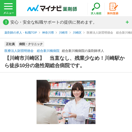
!
安心・安全な転職サポートの提供に努めます。
薬剤師の求人・転職TOP
神奈川県
川崎市
川崎区
医療法人財団明徳会 総合新川橋
正社員
病院・クリニック
医療法人財団明徳会 総合新川橋病院
総合新川橋病院の薬剤師求人
【川崎市川崎区】 当直なし、残業少なめ！川崎駅か
ら徒歩10分の急性期総合病院です。