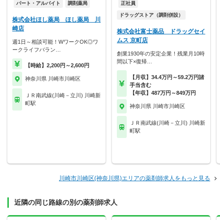
パート・アルバイト
調剤薬局
正社員
ドラッグストア（調剤併設）
株式会社ほし薬局 ほし薬局 川
崎店
株式会社富士薬品 ドラッグセイ
ムス 京町店
週1日～相談可能！WワークOK◎ワ
ークライフバラン…
創業1930年の安定企業！残業月10時
間以下×復帰…
【時給】2,200円～2,600円
【月収】34.4万円～59.2万円諸
神奈川県 川崎市川崎区
手当含む
【年収】487万円～849万円
ＪＲ南武線(川崎－立川) 川崎新
町駅
神奈川県 川崎市川崎区
ＪＲ南武線(川崎－立川) 川崎新
町駅
川崎市川崎区(神奈川県)エリアの薬剤師求人をもっと見る
近隣の同じ路線の別の薬剤師求人