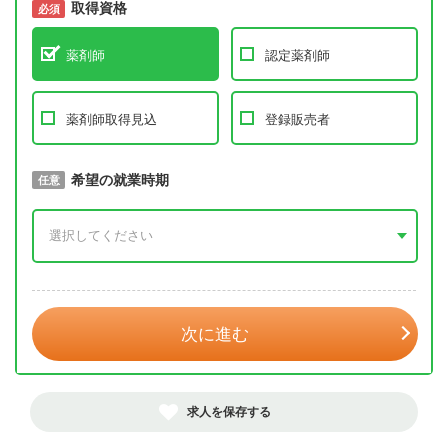
取得資格
必須
必須
薬剤師
認定薬剤師
薬剤師取得見込
登録販売者
取得予定年
希望の就業時期
必須
任意
年 3月
次に進む
求人を保存する