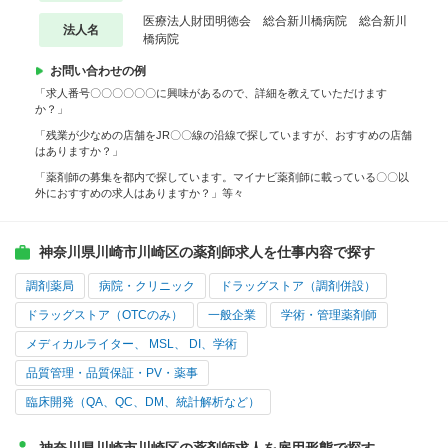
医療法人財団明徳会 総合新川橋病院 総合新川
法人名
橋病院
お問い合わせの例
「求人番号〇〇〇〇〇〇に興味があるので、詳細を教えていただけます
か？」
「残業が少なめの店舗をJR〇〇線の沿線で探していますが、おすすめの店舗
はありますか？」
「薬剤師の募集を都内で探しています。マイナビ薬剤師に載っている〇〇以
外におすすめの求人はありますか？」等々
神奈川県川崎市川崎区の薬剤師求人を仕事内容で探す
調剤薬局
病院・クリニック
ドラッグストア（調剤併設）
ドラッグストア（OTCのみ）
一般企業
学術・管理薬剤師
メディカルライター、 MSL、 DI、学術
品質管理・品質保証・PV・薬事
臨床開発（QA、QC、DM、統計解析など）