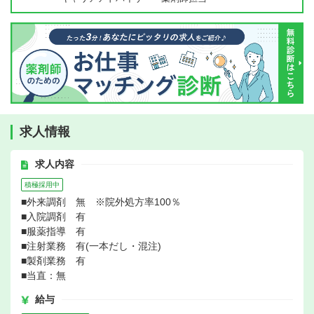
求人情報
求人内容
積極採用中
■外来調剤 無 ※院外処方率100％
■入院調剤 有
■服薬指導 有
■注射業務 有(一本だし・混注)
■製剤業務 有
■当直：無
給与