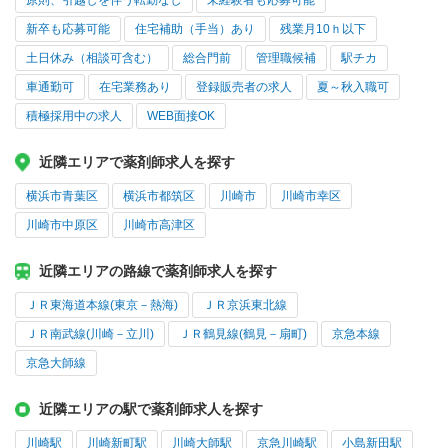
原則、引越しを伴う転勤なし
未経験者も応募可能
新卒も応募可能
住宅補助（手当）あり
残業月10ｈ以下
土日休み（相談可含む）
総合門前
管理職候補
駅チカ
車通勤可
在宅業務あり
登録販売者の求人
夏～秋入職可
積極採用中の求人
WEB面接OK
近隣エリアで薬剤師求人を探す
横浜市青葉区
横浜市都筑区
川崎市
川崎市幸区
川崎市中原区
川崎市高津区
近隣エリアの路線で薬剤師求人を探す
ＪＲ東海道本線(東京－熱海)
ＪＲ京浜東北線
ＪＲ南武線(川崎－立川)
ＪＲ鶴見線(鶴見－扇町)
京急本線
京急大師線
近隣エリアの駅で薬剤師求人を探す
川崎駅
川崎新町駅
川崎大師駅
京急川崎駅
小島新田駅