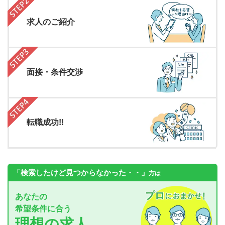
求人のご紹介
面接・条件交渉
転職成功!!
「検索したけど見つからなかった・・」
方は
あなたの
希望条件に合う
理想の求人