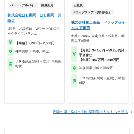
パート・アルバイト
調剤薬局
正社員
ドラッグストア（調剤併設）
株式会社ほし薬局 ほし薬局 川
崎店
株式会社富士薬品 ドラッグセイ
ムス 京町店
週1日～相談可能！WワークOK◎ワ
ークライフバラン…
創業1930年の安定企業！残業月10時
間以下×復帰…
【時給】2,200円～2,600円
【月収】34.4万円～59.2万円諸
神奈川県 川崎市川崎区
手当含む
【年収】487万円～849万円
ＪＲ南武線(川崎－立川) 川崎新
町駅
神奈川県 川崎市川崎区
ＪＲ南武線(川崎－立川) 川崎新
町駅
近隣の同じ路線の別の薬剤師求人をもっと見る