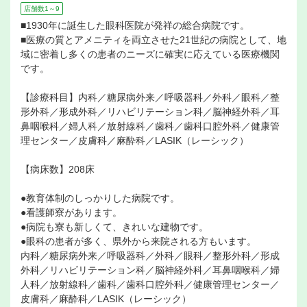
店舗数1～9
■1930年に誕生した眼科医院が発祥の総合病院です。
■医療の質とアメニティを両立させた21世紀の病院として、地
域に密着し多くの患者のニーズに確実に応えている医療機関
です。
【診療科目】内科／糖尿病外来／呼吸器科／外科／眼科／整
形外科／形成外科／リハビリテーション科／脳神経外科／耳
鼻咽喉科／婦人科／放射線科／歯科／歯科口腔外科／健康管
理センター／皮膚科／麻酔科／LASIK（レーシック）
【病床数】208床
●教育体制のしっかりした病院です。
●看護師寮があります。
●病院も寮も新しくて、きれいな建物です。
●眼科の患者が多く、県外から来院される方もいます。
内科／糖尿病外来／呼吸器科／外科／眼科／整形外科／形成
外科／リハビリテーション科／脳神経外科／耳鼻咽喉科／婦
人科／放射線科／歯科／歯科口腔外科／健康管理センター／
皮膚科／麻酔科／LASIK（レーシック）