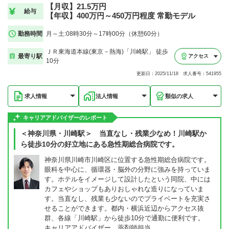
【月収】21.5万円
給与
【年収】400万円～450万円程度 常勤モデル
勤務時間
月～土:08時30分～17時00分（休憩60分）
ＪＲ東海道本線(東京－熱海)「川崎駅」 徒歩
最寄り駅
アクセス
10分
更新日：2025/11/18 求人番号：541955
求人情報
法人情報
類似の求人
キャリアアドバイザーのレポート
＜神奈川県・川崎駅＞ 当直なし・残業少なめ！川崎駅か
ら徒歩10分の好立地にある急性期総合病院です。
神奈川県川崎市川崎区に位置する急性期総合病院です。
眼科を中心に、循環器・脳外の分野に強みを持っていま
す。ホテルをイメージして設計したという同院、中には
カフェやショップもありおしゃれな造りになっていま
す。当直なし、残業も少ないのでプライベートを充実さ
せることができます。都内・横浜近辺からアクセス抜
群、各線「川崎駅」から徒歩10分で通勤に便利です。
キャリアアドバイザー 薬剤師担当