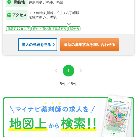
勤務地
神奈川県 川崎市川崎区
ＪＲ南武線(川崎－立川) 八丁畷駅
アクセス
京急本線 八丁畷駅
残業月10ｈ以下
産休・育休取得実績有り
駅チカ
求人の詳細を見る
最新の募集状況を問い合わせる
1
8件／8件