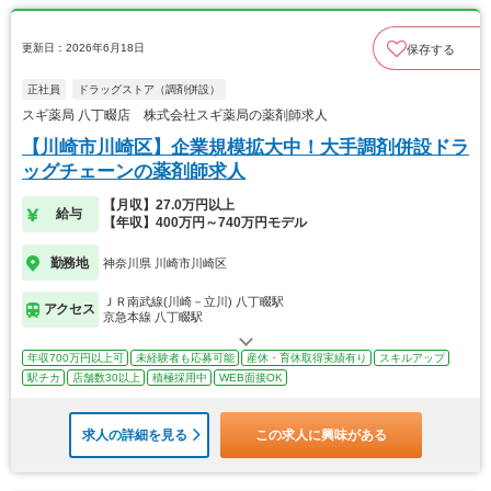
更新日：2026年6月18日
保存する
正社員
ドラッグストア（調剤併設）
スギ薬局 八丁畷店 株式会社スギ薬局の薬剤師求人
【川崎市川崎区】企業規模拡大中！大手調剤併設ドラ
ッグチェーンの薬剤師求人
【月収】27.0万円以上
給与
【年収】400万円～740万円モデル
勤務地
神奈川県 川崎市川崎区
ＪＲ南武線(川崎－立川) 八丁畷駅
アクセス
京急本線 八丁畷駅
年収700万円以上可
未経験者も応募可能
産休・育休取得実績有り
スキルアップ
駅チカ
店舗数30以上
積極採用中
WEB面接OK
求人の詳細を見る
この求人に興味がある