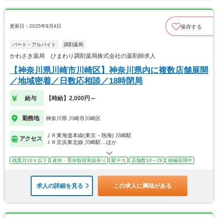
更新日：2025年9月4日
保存する
パート・アルバイト
調剤薬局
かわさき薬局 ひまわり調剤薬局株式会社の薬剤師求人
【神奈川県川崎市川崎区】神奈川県内に複数店舗展開
／地域密着／日数応相談／18時閉局
給与
【時給】2,000円～
勤務地
神奈川県 川崎市川崎区
ＪＲ東海道本線(東京－熱海) 川崎駅
アクセス
ＪＲ京浜東北線 川崎駅…ほか
残業月10ｈ以下
産休・育休取得実績有り
駅チカ
店舗数10～29
積極採用中
求人の詳細を見る
この求人に興味がある