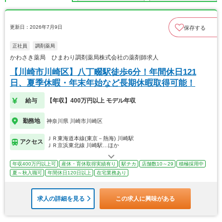
更新日：2026年7月9日
保存する
正社員
調剤薬局
かわさき薬局 ひまわり調剤薬局株式会社の薬剤師求人
【川崎市川崎区】八丁畷駅徒歩6分！年間休日121
日、夏季休暇・年末年始など長期休暇取得可能！
給与
【年収】400万円以上 モデル年収
勤務地
神奈川県 川崎市川崎区
ＪＲ東海道本線(東京－熱海) 川崎駅
アクセス
ＪＲ京浜東北線 川崎駅…ほか
年収400万円以上可
産休・育休取得実績有り
駅チカ
店舗数10～29
積極採用中
夏～秋入職可
年間休日120日以上
在宅業務あり
求人の詳細を見る
この求人に興味がある