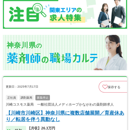
神奈川県
の
更新日：2025年7月17日
保存する
正社員
調剤薬局
募集停止
川崎コスモス薬局 一般社団法人メディホープかながわの薬剤師求人
【川崎市川崎区】神奈川県に複数店舗展開／育産休あ
り／転居を伴う異動なし
【月収】26.3万円