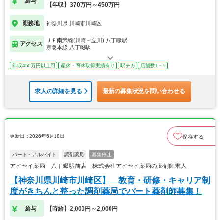
給与
【年収】370万円～450万円
勤務地
神奈川県 川崎市川崎区
ＪＲ南武線(川崎－立川) 八丁畷駅
アクセス
京急本線 八丁畷駅
年収450万円以上可
産休・育休取得実績有り
駅チカ
店舗数1～9
求人の詳細を見る
最新の募集状況を問い合わせる
更新日：2026年6月18日
保存する
パート・アルバイト
調剤薬局
募集停止
アイセイ薬局 八丁畷駅前店 株式会社アイセイ薬局の薬剤師求人
【神奈川県川崎市川崎区】 教育・研修・キャリア制
度がきちんと整った調剤薬局でパート薬剤師募集！
給与
【時給】2,000円～2,000円