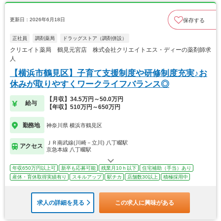
更新日：2026年6月18日
保存する
正社員
調剤薬局
ドラッグストア（調剤併設）
クリエイト薬局 鶴見元宮店 株式会社クリエイトエス・ディーの薬剤師求
人
【横浜市鶴見区】子育て支援制度や研修制度充実♪お
休みが取りやすくワークライフバランス◎
【月収】34.5万円～50.0万円
給与
【年収】510万円～650万円
勤務地
神奈川県 横浜市鶴見区
ＪＲ南武線(川崎－立川) 八丁畷駅
アクセス
京急本線 八丁畷駅
年収650万円以上可
新卒も応募可能
残業月10ｈ以下
住宅補助（手当）あり
産休・育休取得実績有り
スキルアップ
駅チカ
店舗数30以上
積極採用中
求人の詳細を見る
この求人に興味がある