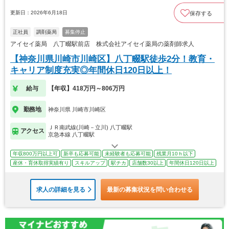
更新日：2026年6月18日
保存する
正社員
調剤薬局
募集停止
アイセイ薬局 八丁畷駅前店 株式会社アイセイ薬局の薬剤師求人
【神奈川県川崎市川崎区】八丁畷駅徒歩2分！教育・
キャリア制度充実◎年間休日120日以上！
給与
【年収】418万円～806万円
勤務地
神奈川県 川崎市川崎区
ＪＲ南武線(川崎－立川) 八丁畷駅
アクセス
京急本線 八丁畷駅
年収800万円以上可
新卒も応募可能
未経験者も応募可能
残業月10ｈ以下
産休・育休取得実績有り
スキルアップ
駅チカ
店舗数30以上
年間休日120日以上
求人の詳細を見る
最新の募集状況を問い合わせる