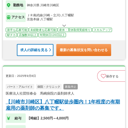
勤務地
神奈川県 川崎市川崎区
ＪＲ南武線(川崎－立川) 八丁畷駅
アクセス
京急本線 八丁畷駅
新卒も応募可能
未経験者も応募可能
産休・育休取得実績有り
スキルアップ
駅チカ
店舗数30以上
年間休日120日以上
求人の詳細を見る
最新の募集状況を問い合わせる
更新日：2025年9月8日
保存する
パート・アルバイト
病院・クリニック
募集停止
医療法人社団恒春会 馬嶋病院の薬剤師求人
【川崎市川崎区】八丁畷駅徒歩圏内！1年程度の有期
雇用の薬剤師の募集です。
給与
【時給】2,500円～4,000円