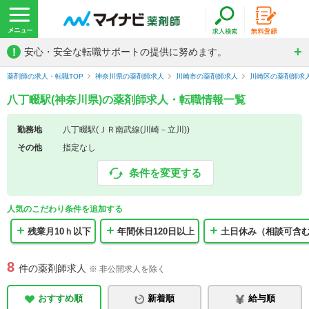
!
安心・安全な転職サポートの提供に努めます。
薬剤師の求人・転職TOP
神奈川県の薬剤師求人
川崎市の薬剤師求人
川崎区の薬剤師求
八丁畷駅(神奈川県)の薬剤師求人・転職情報一覧
勤務地
八丁畷駅(ＪＲ南武線(川崎－立川))
その他
指定なし
条件を変更する
人気のこだわり条件を追加する
残業月10ｈ以下
年間休日120日以上
土日休み（相談可含
8
件の薬剤師求人
※ 非公開求人を除く
おすすめ順
新着順
給与順