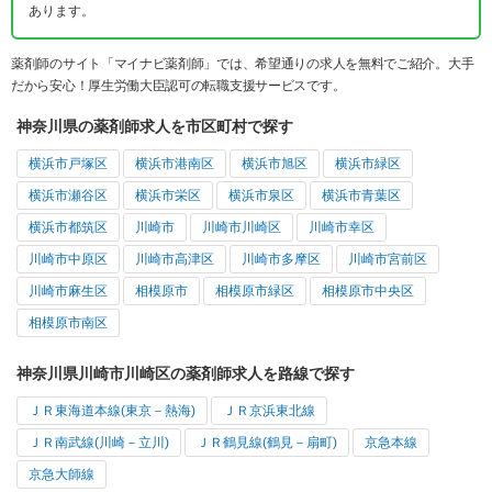
あります。
薬剤師のサイト「マイナビ薬剤師」では、希望通りの求人を無料でご紹介。大手
だから安心！厚生労働大臣認可の転職支援サービスです。
神奈川県の薬剤師求人を市区町村で探す
横浜市戸塚区
横浜市港南区
横浜市旭区
横浜市緑区
横浜市瀬谷区
横浜市栄区
横浜市泉区
横浜市青葉区
横浜市都筑区
川崎市
川崎市川崎区
川崎市幸区
川崎市中原区
川崎市高津区
川崎市多摩区
川崎市宮前区
川崎市麻生区
相模原市
相模原市緑区
相模原市中央区
相模原市南区
神奈川県川崎市川崎区の薬剤師求人を路線で探す
ＪＲ東海道本線(東京－熱海)
ＪＲ京浜東北線
ＪＲ南武線(川崎－立川)
ＪＲ鶴見線(鶴見－扇町)
京急本線
京急大師線