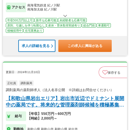
南海電気鉄道 紀ノ川駅
アクセス
南海加太線 紀ノ川駅
年収500万円以上可
新卒も応募可能
未経験者も応募可能
原則、引越しを伴う転勤なし
産休・育休取得実績有り
総合門前
車通勤可
積極採用中
在宅業務あり
求人の詳細を見る
この求人に興味がある
更新日：2024年11月10日
保存する
正社員
調剤薬局
調剤薬局の薬剤師求人（法人名非公開 ※詳細はお問合せください）
【和歌山県岩出エリア】岩出市近辺でドミナント展開
中の薬局です。将来的な管理薬剤師候補を積極募集
中！
【年収】550万円～600万円
給与
【時給】2,000円～
勤務地
和歌山県 和歌山市,和歌山県 岩出市