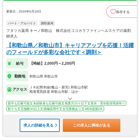
更新日：2026年6月18日
保存する
パート・アルバイト
調剤薬局
フタツカ薬局 キーノ和歌山 株式会社ココカラファインヘルスケアの薬剤
師求人
【和歌山県／和歌山市】キャリアアップを応援！活躍
のフィールドが多彩な会社です＜調剤＞
給与
【時給】2,000円～2,200円
勤務地
和歌山県 和歌山市
ＪＲ紀勢本線(亀山－新宮) 和歌山市駅
アクセス
南海電気鉄道 和歌山市駅…ほか
新卒も応募可能
未経験者も応募可能
残業月10ｈ以下
産休・育休取得実績有り
駅チカ
店舗数30以上
積極採用中
在宅業務あり
WEB面接OK
求人の詳細を見る
この求人に興味がある