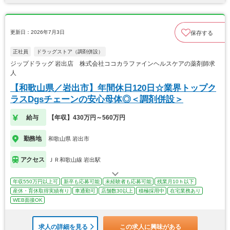
更新日：2026年7月3日
保存する
正社員
ドラッグストア（調剤併設）
ジップドラッグ 岩出店 株式会社ココカラファインヘルスケアの薬剤師求
人
【和歌山県／岩出市】年間休日120日☆業界トップク
ラスDgsチェーンの安心母体◎＜調剤併設＞
給与
【年収】430万円～560万円
勤務地
和歌山県 岩出市
アクセス
ＪＲ和歌山線 岩出駅
年収550万円以上可
新卒も応募可能
未経験者も応募可能
残業月10ｈ以下
産休・育休取得実績有り
車通勤可
店舗数30以上
積極採用中
在宅業務あり
WEB面接OK
求人の詳細を見る
この求人に興味がある