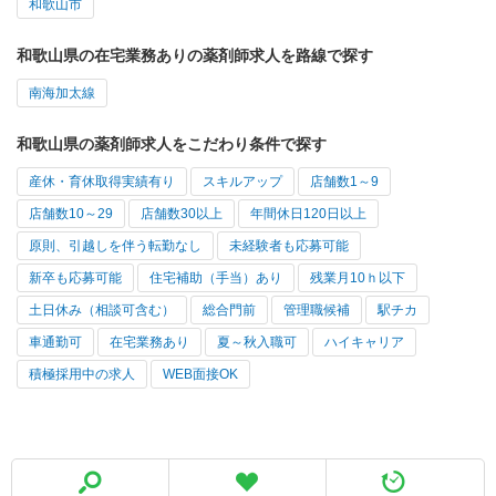
和歌山市
和歌山県の在宅業務ありの薬剤師求人を路線で探す
南海加太線
和歌山県の薬剤師求人をこだわり条件で探す
産休・育休取得実績有り
スキルアップ
店舗数1～9
店舗数10～29
店舗数30以上
年間休日120日以上
原則、引越しを伴う転勤なし
未経験者も応募可能
新卒も応募可能
住宅補助（手当）あり
残業月10ｈ以下
土日休み（相談可含む）
総合門前
管理職候補
駅チカ
車通勤可
在宅業務あり
夏～秋入職可
ハイキャリア
積極採用中の求人
WEB面接OK