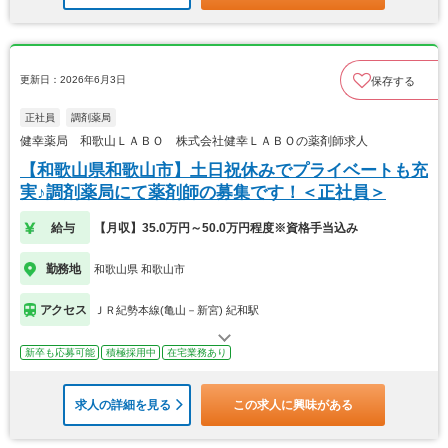
更新日：2026年6月3日
保存する
正社員
調剤薬局
健幸薬局 和歌山ＬＡＢＯ 株式会社健幸ＬＡＢＯの薬剤師求人
【和歌山県和歌山市】土日祝休みでプライベートも充
実♪調剤薬局にて薬剤師の募集です！＜正社員＞
給与
【月収】35.0万円～50.0万円程度※資格手当込み
勤務地
和歌山県 和歌山市
アクセス
ＪＲ紀勢本線(亀山－新宮) 紀和駅
新卒も応募可能
積極採用中
在宅業務あり
求人の詳細を見る
この求人に興味がある