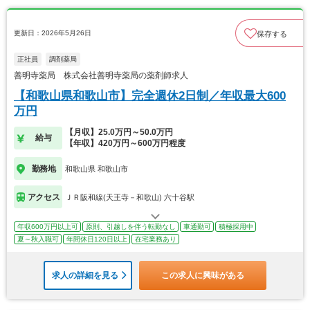
更新日：2026年5月26日
保存する
正社員
調剤薬局
善明寺薬局 株式会社善明寺薬局の薬剤師求人
【和歌山県和歌山市】完全週休2日制／年収最大600
万円
【月収】25.0万円～50.0万円
給与
【年収】420万円～600万円程度
勤務地
和歌山県 和歌山市
アクセス
ＪＲ阪和線(天王寺－和歌山) 六十谷駅
年収600万円以上可
原則、引越しを伴う転勤なし
車通勤可
積極採用中
夏～秋入職可
年間休日120日以上
在宅業務あり
求人の詳細を見る
この求人に興味がある