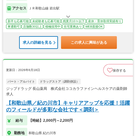
アクセス
ＪＲ和歌山線 岩出駅
新卒も応募可能
未経験者も応募可能
残業月10ｈ以下
産休・育休取得実績有り
車通勤可
店舗数30以上
積極採用中
在宅業務あり
WEB面接OK
求人の詳細を見る
この求人に興味がある
更新日：2026年6月18日
保存する
パート・アルバイト
ドラッグストア（調剤併設）
ジップドラッグ 長山薬局 株式会社ココカラファインヘルスケアの薬剤師
求人
【和歌山県／紀の川市】キャリアアップを応援！活躍
のフィールドが多彩な会社です＜調剤＞
給与
【時給】2,000円～2,200円
勤務地
和歌山県 紀の川市