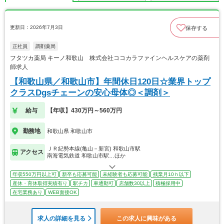
更新日：2026年7月3日
保存する
正社員
調剤薬局
フタツカ薬局 キーノ和歌山 株式会社ココカラファインヘルスケアの薬剤
師求人
【和歌山県／和歌山市】年間休日120日☆業界トップ
クラスDgsチェーンの安心母体◎＜調剤＞
給与
【年収】430万円～560万円
勤務地
和歌山県 和歌山市
ＪＲ紀勢本線(亀山－新宮) 和歌山市駅
アクセス
南海電気鉄道 和歌山市駅…ほか
年収550万円以上可
新卒も応募可能
未経験者も応募可能
残業月10ｈ以下
産休・育休取得実績有り
駅チカ
車通勤可
店舗数30以上
積極採用中
在宅業務あり
WEB面接OK
求人の詳細を見る
この求人に興味がある