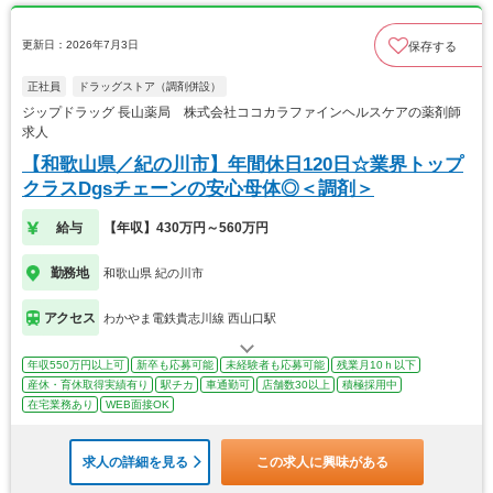
更新日：2026年7月3日
保存する
正社員
ドラッグストア（調剤併設）
ジップドラッグ 長山薬局 株式会社ココカラファインヘルスケアの薬剤師
求人
【和歌山県／紀の川市】年間休日120日☆業界トップ
クラスDgsチェーンの安心母体◎＜調剤＞
給与
【年収】430万円～560万円
勤務地
和歌山県 紀の川市
アクセス
わかやま電鉄貴志川線 西山口駅
年収550万円以上可
新卒も応募可能
未経験者も応募可能
残業月10ｈ以下
産休・育休取得実績有り
駅チカ
車通勤可
店舗数30以上
積極採用中
在宅業務あり
WEB面接OK
求人の詳細を見る
この求人に興味がある