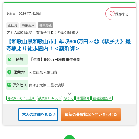
更新日：2026年7月10日
保存する
正社員
調剤薬局
募集停止
アトム調剤薬局 有限会社K-2の薬剤師求人
【和歌山県和歌山市】年収600万円～◎《駅チカ》最
寄駅より徒歩圏内！＜薬剤師＞
給与
【年収】600万円程度※年俸制
勤務地
和歌山県 和歌山市
アクセス
南海加太線 二里ケ浜駅
年収600万円以上可
残業月10ｈ以下
駅チカ
車通勤可
在宅業務あり
求人の詳細を見る
最新の募集状況を問い合わせる