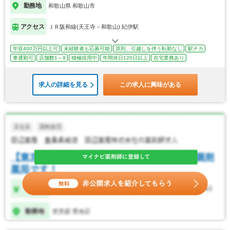
勤務地
和歌山県 和歌山市
アクセス
ＪＲ阪和線(天王寺－和歌山) 紀伊駅
年収400万円以上可
未経験者も応募可能
原則、引越しを伴う転勤なし
駅チカ
車通勤可
店舗数1～9
積極採用中
年間休日120日以上
在宅業務あり
求人の詳細を見る
この求人に興味がある