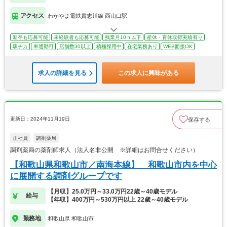
アクセス
わかやま電鉄貴志川線 西山口駅
新卒も応募可能
未経験者も応募可能
残業月10ｈ以下
産休・育休取得実績有り
駅チカ
車通勤可
店舗数30以上
積極採用中
在宅業務あり
WEB面接OK
求人の詳細を見る
この求人に興味がある
更新日：2024年11月19日
保存する
正社員
調剤薬局
調剤薬局の薬剤師求人（法人名非公開 ※詳細はお問合せください）
【和歌山県和歌山市／南海本線】 和歌山市内を中心
に展開する調剤グループです
【月収】25.0万円～33.0万円22歳～40歳モデル
給与
【年収】400万円～530万円以上 22歳～40歳モデル
勤務地
和歌山県 和歌山市