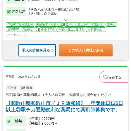
ＪＲ阪和線(天王寺－和歌山) 紀伊駅
アクセス
ＪＲ和歌山線 岩出駅
年収600万円以上可
未経験者も応募可能
原則、引越しを伴う転勤なし
駅チカ
車通勤可
店舗数1～9
積極採用中
年間休日120日以上
在宅業務あり
ハイキャリア
求人の詳細を見る
この求人に興味がある
更新日：2024年11月10日
保存する
正社員
調剤薬局
調剤薬局の薬剤師求人（法人名非公開 ※詳細はお問合せください）
【和歌山県和歌山市／ＪＲ阪和線】 年間休日125日
以上◎駅チカ通勤便利な薬局にて薬剤師募集です。
【年収】400万円
給与
【時給】2,000円～