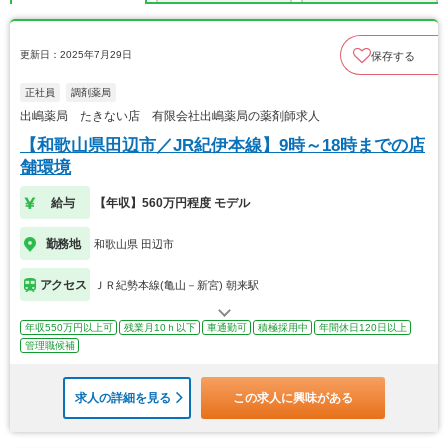
更新日：2025年7月29日
保存する
正社員
調剤薬局
出嶋薬局 たきない店 有限会社出嶋薬局の薬剤師求人
【和歌山県田辺市／JR紀伊本線】9時～18時までの店
舗環境
給与
【年収】560万円程度 モデル
勤務地
和歌山県 田辺市
アクセス
ＪＲ紀勢本線(亀山－新宮) 朝来駅
年収550万円以上可
残業月10ｈ以下
車通勤可
積極採用中
年間休日120日以上
管理職候補
求人の詳細を見る
この求人に興味がある