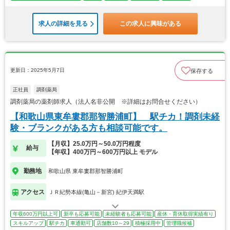
求人の詳細を見る
この求人に興味がある
更新日：2025年5月7日
保存する
正社員
調剤薬局
調剤薬局の薬剤師求人（法人名非公開 ※詳細はお問合せください）
【和歌山県東牟婁郡那智勝浦町】 駅チカ！調剤未経
験・ブランクがある方も相談可能です。
【月収】25.0万円～50.0万円程度
給与
【年収】400万円～600万円以上 モデル
勤務地
和歌山県 東牟婁郡那智勝浦町
アクセス
ＪＲ紀勢本線(亀山－新宮) 紀伊天満駅
年収600万円以上可
新卒も応募可能
未経験者も応募可能
産休・育休取得実績有り
スキルアップ
駅チカ
車通勤可
店舗数10～29
積極採用中
管理職候補