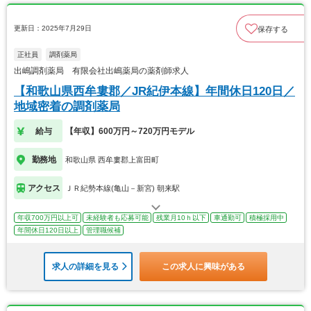
更新日：2025年7月29日
保存する
正社員
調剤薬局
出嶋調剤薬局 有限会社出嶋薬局の薬剤師求人
【和歌山県西牟婁郡／JR紀伊本線】年間休日120日／
地域密着の調剤薬局
給与
【年収】600万円～720万円モデル
勤務地
和歌山県 西牟婁郡上富田町
アクセス
ＪＲ紀勢本線(亀山－新宮) 朝来駅
年収700万円以上可
未経験者も応募可能
残業月10ｈ以下
車通勤可
積極採用中
年間休日120日以上
管理職候補
求人の詳細を見る
この求人に興味がある