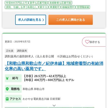
年収600万円以上可
新卒も応募可能
未経験者も応募可能
原則、引越しを伴う転勤なし
駅チカ
車通勤可
積極採用中
管理職候補
求人の詳細を見る
この求人に興味がある
更新日：2025年5月7日
保存する
正社員
調剤薬局
調剤薬局の薬剤師求人（法人名非公開 ※詳細はお問合せください）
【和歌山県和歌山市／紀伊本線】地域密着型の有給消
化率の高い薬局です。
【月収】28.5万円～42.8万円以上
給与
【年収】400万円～600万円以上 モデル
勤務地
和歌山県 和歌山市
アクセス
わかやま電鉄貴志川線 日前宮駅