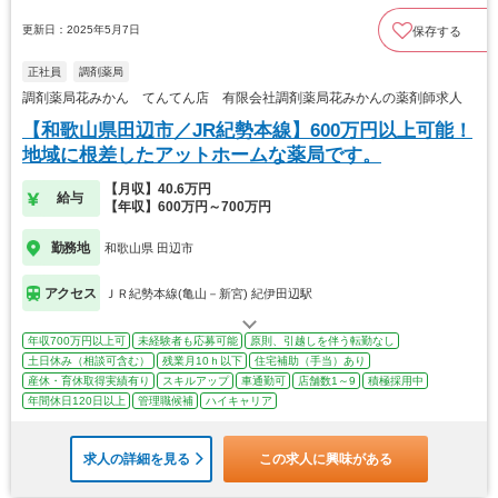
更新日：2025年5月7日
保存する
正社員
調剤薬局
調剤薬局花みかん てんてん店 有限会社調剤薬局花みかんの薬剤師求人
【和歌山県田辺市／JR紀勢本線】600万円以上可能！
地域に根差したアットホームな薬局です。
【月収】40.6万円
給与
【年収】600万円～700万円
勤務地
和歌山県 田辺市
アクセス
ＪＲ紀勢本線(亀山－新宮) 紀伊田辺駅
年収700万円以上可
未経験者も応募可能
原則、引越しを伴う転勤なし
土日休み（相談可含む）
残業月10ｈ以下
住宅補助（手当）あり
産休・育休取得実績有り
スキルアップ
車通勤可
店舗数1～9
積極採用中
年間休日120日以上
管理職候補
ハイキャリア
求人の詳細を見る
この求人に興味がある