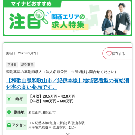
更新日：2025年5月7日
保存する
正社員
調剤薬局
調剤薬局の薬剤師求人（法人名非公開 ※詳細はお問合せください）
【和歌山県和歌山市／紀伊本線】地域密着型の有給消
化率の高い薬局です。
【月収】28.5万円～42.8万円
給与
【年収】400万円～600万円
勤務地
和歌山県 和歌山市
ＪＲ紀勢本線(亀山－新宮) 和歌山市駅
アクセス
南海電気鉄道 和歌山市駅…ほか