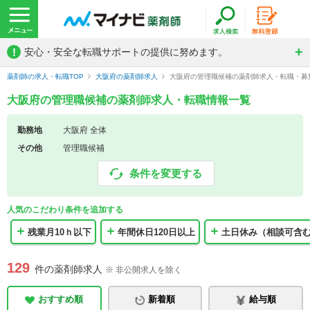
!
安心・安全な転職サポートの提供に努めます。
薬剤師の求人・転職TOP
大阪府の薬剤師求人
大阪府の管理職候補の薬剤師求人・転職・募
大阪府の管理職候補の薬剤師求人・転職情報一覧
勤務地
大阪府 全体
その他
管理職候補
条件を変更する
人気のこだわり条件を追加する
残業月10ｈ以下
年間休日120日以上
土日休み（相談可含
129
件の薬剤師求人
※ 非公開求人を除く
おすすめ順
新着順
給与順