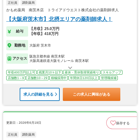
正社員
調剤薬局
かもめ薬局 南茨木店 トライアドウエスト株式会社の薬剤師求人
【大阪府茨木市】北摂エリアの薬剤師求人！
【月収】25.0万円
給与
【年収】418万円
勤務地
大阪府 茨木市
阪急京都本線 南茨木駅
アクセス
大阪高速鉄道大阪モノレール 南茨木駅
年収400万円以上可
残業月10ｈ以下
産休・育休取得実績有り
スキルアップ
店舗数1～9
店舗数10～29
積極採用中
年間休日120日以上
管理職候補
求人の詳細を見る
この求人に興味がある
更新日：2026年6月19日
保存する
正社員
調剤薬局