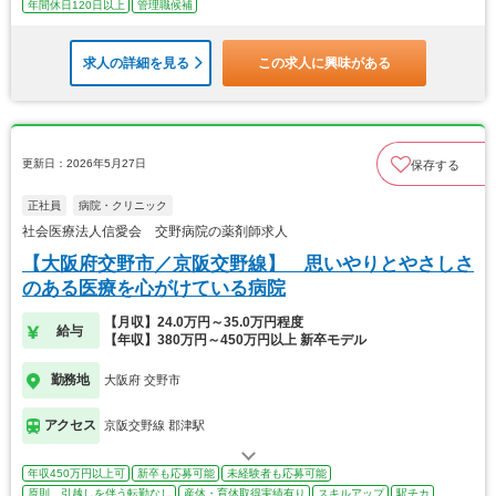
年間休日120日以上
管理職候補
求人の詳細を見る
この求人に興味がある
更新日：2026年5月27日
保存する
正社員
病院・クリニック
社会医療法人信愛会 交野病院の薬剤師求人
【大阪府交野市／京阪交野線】 思いやりとやさしさ
のある医療を心がけている病院
【月収】24.0万円～35.0万円程度
給与
【年収】380万円～450万円以上 新卒モデル
勤務地
大阪府 交野市
アクセス
京阪交野線 郡津駅
年収450万円以上可
新卒も応募可能
未経験者も応募可能
原則、引越しを伴う転勤なし
産休・育休取得実績有り
スキルアップ
駅チカ