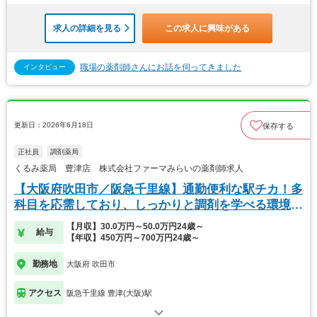
求人の詳細を見る
この求人に興味がある
職場の薬剤師さんにお話を伺ってきました
インタビュー
更新日：2026年6月18日
保存する
正社員
調剤薬局
くるみ薬局 豊津店 株式会社ファーマみらいの薬剤師求人
【大阪府吹田市／阪急千里線】通勤便利な駅チカ！多
科目を応需しており、しっかりと調剤を学べる環境で
す。
【月収】30.0万円～50.0万円24歳～
給与
【年収】450万円～700万円24歳～
勤務地
大阪府 吹田市
アクセス
阪急千里線 豊津(大阪)駅