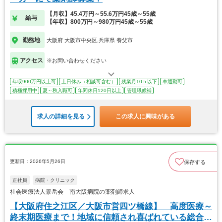
【月収】45.4万円～55.6万円45歳～55歳
給与
【年収】800万円～980万円45歳～55歳
勤務地
大阪府 大阪市中央区,兵庫県 養父市
アクセス
※お問い合わせください
年収900万円以上可
土日休み（相談可含む）
残業月10ｈ以下
車通勤可
積極採用中
夏～秋入職可
年間休日120日以上
管理職候補
求人の詳細を見る
この求人に興味がある
更新日：2026年5月26日
保存する
正社員
病院・クリニック
社会医療法人景岳会 南大阪病院の薬剤師求人
【大阪府住之江区／大阪市営四ツ橋線】 高度医療～
終末期医療まで！地域に信頼され喜ばれている総合病