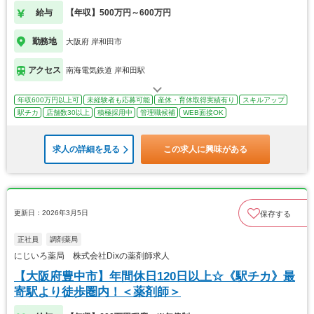
給与
【年収】500万円～600万円
勤務地
大阪府 岸和田市
アクセス
南海電気鉄道 岸和田駅
年収600万円以上可
未経験者も応募可能
産休・育休取得実績有り
スキルアップ
駅チカ
店舗数30以上
積極採用中
管理職候補
WEB面接OK
求人の詳細を見る
この求人に興味がある
更新日：2026年3月5日
保存する
正社員
調剤薬局
にじいろ薬局 株式会社Dixの薬剤師求人
【大阪府豊中市】年間休日120日以上☆《駅チカ》最
寄駅より徒歩圏内！＜薬剤師＞