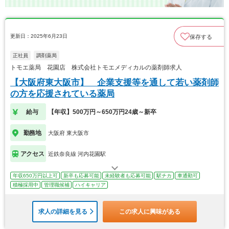
更新日：2025年6月23日
保存する
正社員
調剤薬局
トモエ薬局 花園店 株式会社トモエメディカルの薬剤師求人
【大阪府東大阪市】 企業支援等を通して若い薬剤師
の方を応援されている薬局
給与
【年収】500万円～650万円24歳～新卒
勤務地
大阪府 東大阪市
アクセス
近鉄奈良線 河内花園駅
年収650万円以上可
新卒も応募可能
未経験者も応募可能
駅チカ
車通勤可
積極採用中
管理職候補
ハイキャリア
求人の詳細を見る
この求人に興味がある