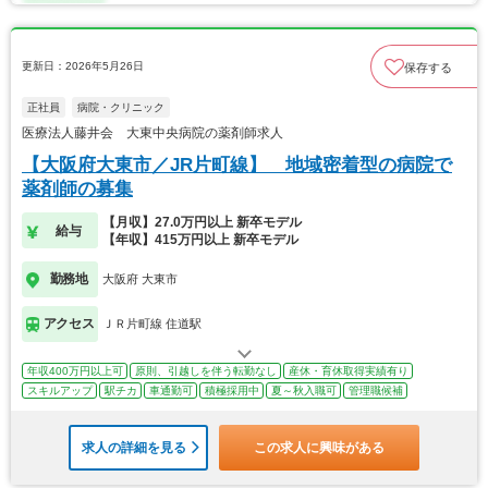
更新日：2026年5月26日
保存する
正社員
病院・クリニック
医療法人藤井会 大東中央病院の薬剤師求人
【大阪府大東市／JR片町線】 地域密着型の病院で
薬剤師の募集
【月収】27.0万円以上 新卒モデル
給与
【年収】415万円以上 新卒モデル
勤務地
大阪府 大東市
アクセス
ＪＲ片町線 住道駅
年収400万円以上可
原則、引越しを伴う転勤なし
産休・育休取得実績有り
スキルアップ
駅チカ
車通勤可
積極採用中
夏～秋入職可
管理職候補
求人の詳細を見る
この求人に興味がある