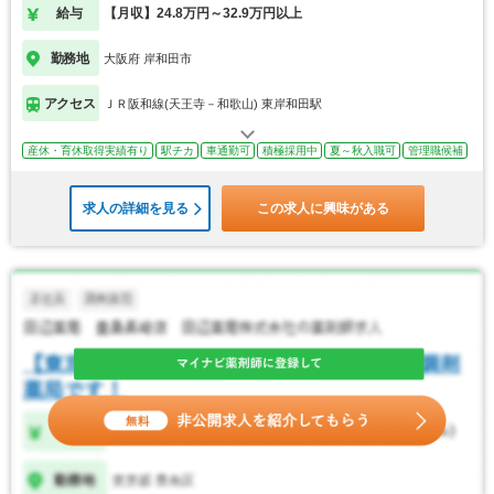
給与
【月収】24.8万円～32.9万円以上
勤務地
大阪府 岸和田市
アクセス
ＪＲ阪和線(天王寺－和歌山) 東岸和田駅
産休・育休取得実績有り
駅チカ
車通勤可
積極採用中
夏～秋入職可
管理職候補
求人の詳細を見る
この求人に興味がある