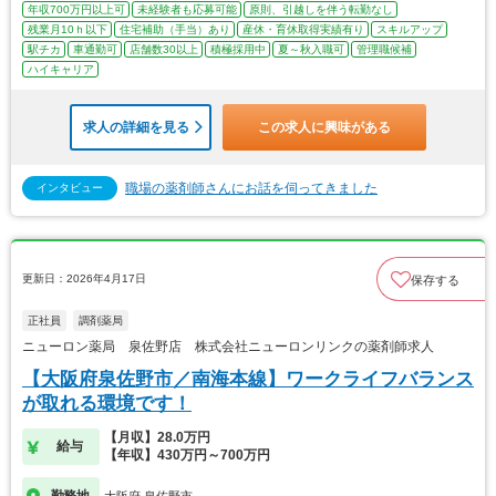
年収700万円以上可
未経験者も応募可能
原則、引越しを伴う転勤なし
残業月10ｈ以下
住宅補助（手当）あり
産休・育休取得実績有り
スキルアップ
駅チカ
車通勤可
店舗数30以上
積極採用中
夏～秋入職可
管理職候補
ハイキャリア
求人の詳細を見る
この求人に興味がある
職場の薬剤師さんにお話を伺ってきました
インタビュー
更新日：2026年4月17日
保存する
正社員
調剤薬局
ニューロン薬局 泉佐野店 株式会社ニューロンリンクの薬剤師求人
【大阪府泉佐野市／南海本線】ワークライフバランス
が取れる環境です！
【月収】28.0万円
給与
【年収】430万円～700万円
勤務地
大阪府 泉佐野市