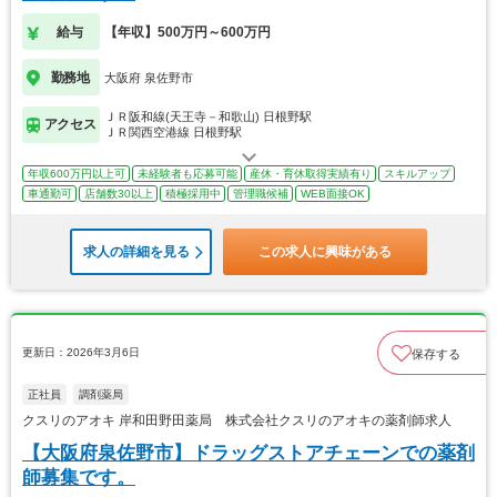
給与
【年収】500万円～600万円
勤務地
大阪府 泉佐野市
ＪＲ阪和線(天王寺－和歌山) 日根野駅
アクセス
ＪＲ関西空港線 日根野駅
年収600万円以上可
未経験者も応募可能
産休・育休取得実績有り
スキルアップ
車通勤可
店舗数30以上
積極採用中
管理職候補
WEB面接OK
求人の詳細を見る
この求人に興味がある
更新日：2026年3月6日
保存する
正社員
調剤薬局
クスリのアオキ 岸和田野田薬局 株式会社クスリのアオキの薬剤師求人
【大阪府泉佐野市】ドラッグストアチェーンでの薬剤
師募集です。