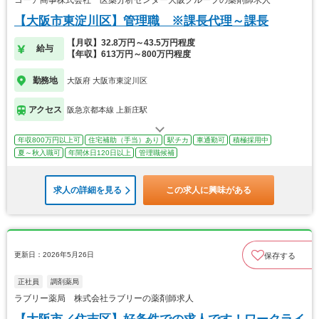
コーア商事株式会社 医薬分析センター大阪グループの薬剤師求人
【大阪市東淀川区】管理職 ※課長代理～課長
【月収】32.8万円～43.5万円程度
給与
【年収】613万円～800万円程度
勤務地
大阪府 大阪市東淀川区
アクセス
阪急京都本線 上新庄駅
年収800万円以上可
住宅補助（手当）あり
駅チカ
車通勤可
積極採用中
夏～秋入職可
年間休日120日以上
管理職候補
求人の詳細を見る
この求人に興味がある
更新日：2026年5月26日
保存する
正社員
調剤薬局
ラブリー薬局 株式会社ラブリーの薬剤師求人