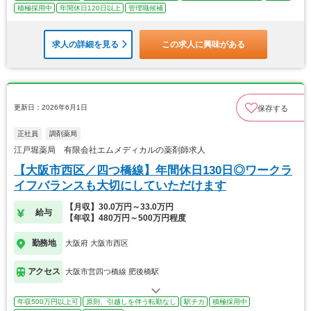
積極採用中
年間休日120日以上
管理職候補
求人の詳細を見る
この求人に興味がある
更新日：2026年6月1日
保存する
正社員
調剤薬局
江戸堀薬局 有限会社エムメディカルの薬剤師求人
【大阪市西区／四つ橋線】年間休日130日◎ワークラ
イフバランスも大切にしていただけます
【月収】30.0万円～33.0万円
給与
【年収】480万円～500万円程度
勤務地
大阪府 大阪市西区
アクセス
大阪市営四つ橋線 肥後橋駅
年収500万円以上可
原則、引越しを伴う転勤なし
駅チカ
積極採用中