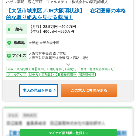
ハザマ薬局 森之宮店 ファルメディコ株式会社の薬剤師求人
【大阪市城東区／JR大阪環状線】 在宅医療の本格
的な取り組みを見せる薬局！
【月収】28.5万円～40.0万円
給与
【年収】400万円～550万円
勤務地
大阪府 大阪市城東区
大阪市営中央線 森ノ宮駅
アクセス
大阪市営長堀鶴見緑地線 森ノ宮駅…ほか
年収550万円以上可
原則、引越しを伴う転勤なし
産休・育休取得実績有り
スキルアップ
駅チカ
店舗数1～9
積極採用中
管理職候補
求人の詳細を見る
この求人に興味がある