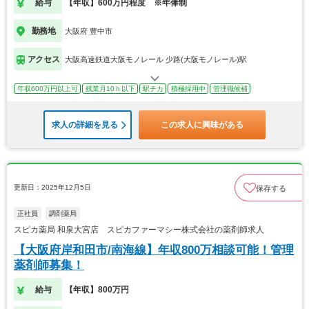
給与
【年収】600万円程度 ※年俸制
勤務地
大阪府 豊中市
アクセス
大阪高速鉄道大阪モノレール 少路(大阪モノレール)駅
年収600万円以上可
残業月10ｈ以下
駅チカ
積極採用中
管理職候補
求人の詳細を見る
この求人に興味がある
更新日：2025年12月5日
保存する
正社員
調剤薬局
スピカ薬局 和泉大宮店 スピカファーマシー株式会社の薬剤師求人
【大阪府岸和田市/南海線】年収800万相談可能！管理
薬剤師募集！
給与
【年収】800万円