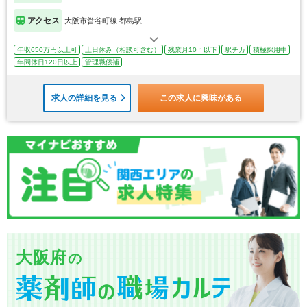
アクセス
大阪市営谷町線 都島駅
年収650万円以上可
土日休み（相談可含む）
残業月10ｈ以下
駅チカ
積極採用中
年間休日120日以上
管理職候補
求人の詳細を見る
この求人に興味がある
大阪府
の