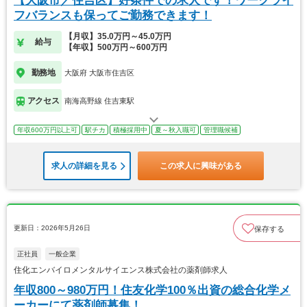
【大阪市／住吉区】好条件での求人です！ワークライ
フバランスも保ってご勤務できます！
【月収】35.0万円～45.0万円
給与
【年収】500万円～600万円
勤務地
大阪府 大阪市住吉区
アクセス
南海高野線 住吉東駅
年収600万円以上可
駅チカ
積極採用中
夏～秋入職可
管理職候補
求人の詳細を見る
この求人に興味がある
更新日：2026年5月26日
保存する
正社員
一般企業
住化エンバイロメンタルサイエンス株式会社の薬剤師求人
年収800～980万円！住友化学100％出資の総合化学メ
ーカーにて薬剤師募集！