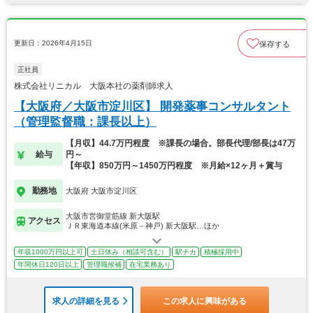
更新日：2026年4月15日
保存する
正社員
株式会社リニカル 大阪本社の薬剤師求人
【大阪府／大阪市淀川区】 開発薬事コンサルタント
（管理監督職：課長以上）
【月収】44.7万円程度 ※課長の場合。部長代理/部長は47万
給与
円～
【年収】850万円～1450万円程度 ※月給×12ヶ月＋賞与
勤務地
大阪府 大阪市淀川区
大阪市営御堂筋線 新大阪駅
アクセス
ＪＲ東海道本線(米原－神戸) 新大阪駅…ほか
年収1000万円以上可
土日休み（相談可含む）
駅チカ
積極採用中
年間休日120日以上
管理職候補
在宅業務あり
求人の詳細を見る
この求人に興味がある