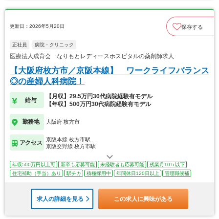
更新日：2026年5月20日
保存する
正社員
病院・クリニック
医療法人成育会 なりもとレディースホスピタルの薬剤師求人
【大阪府枚方市／京阪本線】 ワークライフバランス
◎の産婦人科病院！
【月収】29.5万円30代病院経験有モデル
給与
【年収】500万円30代病院経験有モデル
勤務地
大阪府 枚方市
京阪本線 枚方市駅
アクセス
京阪交野線 枚方市駅
年収500万円以上可
新卒も応募可能
未経験者も応募可能
残業月10ｈ以下
住宅補助（手当）あり
駅チカ
積極採用中
年間休日120日以上
管理職候補
求人の詳細を見る
この求人に興味がある