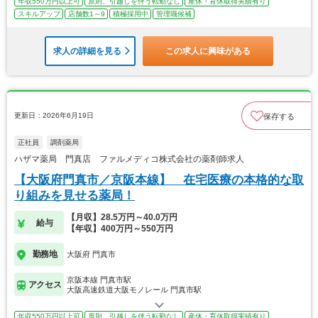
年収550万円以上可
原則、引越しを伴う転勤なし
産休・育休取得実績有り
スキルアップ
店舗数1～9
積極採用中
管理職候補
求人の詳細を見る
この求人に興味がある
更新日：2026年6月19日
保存する
正社員
調剤薬局
ハザマ薬局 門真店 ファルメディコ株式会社の薬剤師求人
【大阪府門真市／京阪本線】 在宅医療の本格的な取
り組みを見せる薬局！
【月収】28.5万円～40.0万円
給与
【年収】400万円～550万円
勤務地
大阪府 門真市
京阪本線 門真市駅
アクセス
大阪高速鉄道大阪モノレール 門真市駅
年収550万円以上可
原則、引越しを伴う転勤なし
産休・育休取得実績有り