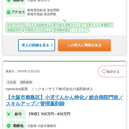
南海電気鉄道 泉佐野駅
アクセス
南海空港線 泉佐野駅
年収700万円以上可
未経験者も応募可能
残業月10ｈ以下
駅チカ
車通勤可
積極採用中
年間休日120日以上
管理職候補
ハイキャリア
求人の詳細を見る
この求人に興味がある
更新日：2025年11月21日
保存する
正社員
調剤薬局
nanacara薬局 ノックオンザドア株式会社の薬剤師求人
【大阪市都島区】小児てんかん特化／総合病院門前／
スキルアップ／管理薬剤師
給与
【年収】550万円～650万円
勤務地
大阪府 大阪市都島区