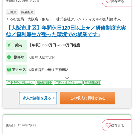
更新日：2026年7月22日
保存する
正社員
調剤薬局
くるむ薬局 大阪店（仮名） 株式会社クルムメディカルの薬剤師求人
【大阪市北区】年間休日120日以上★／研修制度充実
◎／福利厚生が整った環境での就業です♪
給与
【年収】650万円～800万円程度
勤務地
大阪府 大阪市北区
アクセス
大阪市営四つ橋線 西梅田駅
年収800万円以上可
積極採用中
年間休日120日以上
管理職候補
求人の詳細を見る
この求人に興味がある
更新日：2026年7月7日
保存する