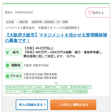
更新日：2026年4月16日
保存する
正社員
一般企業
品質管理・品質保証・PV・薬事
イーピーエス株式会社 大阪第三オフィスの薬剤師求人
【大阪府大阪市】マネジメントを活かせる管理職候補
の募集です！
【月収】49.0万円以上
給与
【年収】800万円～1000万円※経験・能力・資格等考慮し、
弊社規程に則して決定します。 モデル
勤務地
大阪府 大阪市中央区
大阪市営中央線 堺筋本町駅
アクセス
大阪市営堺筋線 堺筋本町駅
年収1000万円以上可
土日休み（相談可含む）
産休・育休取得実績有り
スキルアップ
駅チカ
積極採用中
年間休日120日以上
管理職候補
求人の詳細を見る
この求人に興味がある