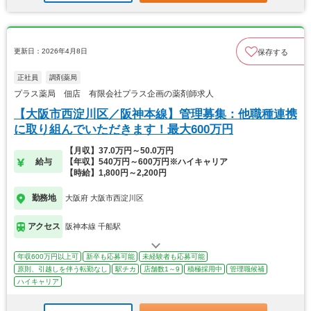
更新日：2026年4月8日
保存する
正社員
調剤薬局
プラス薬局 佃店 有限会社プラス企画の薬剤師求人
【大阪市西淀川区／阪神本線】管理募集：他職種連携
に取り組んでいただきます！最大600万円
【月収】37.0万円～50.0万円
給与
【年収】540万円～600万円※ハイキャリア
【時給】1,800円～2,200円
勤務地
大阪府 大阪市西淀川区
アクセス
阪神本線 千船駅
年収600万円以上可
新卒も応募可能
未経験者も応募可能
原則、引越しを伴う転勤なし
駅チカ
店舗数1～9
積極採用中
管理職候補
ハイキャリア