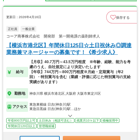
更新日：2026年4月16日
保存する
正社員
一般企業
コーア商事株式会社 開発部 第一開発課の薬剤師求人
【横浜市港北区】年間休日125日☆土日祝休み◎調達
業務兼マネージャーの募集です！《希少求人》
【月収】40.7万円～43.5万円程度 ※年齢、経験、能力を考
慮のうえ、自社規定により決定いたします
給与
【年収】744万円～800万円程度※月給・定期賞与（年2
回）・特別賞与を含む（業績・評価に応じた特別賞与の支給
実績があります）
勤務地
神奈川県 横浜市港北区,大阪府 大阪市東淀川区
東急東横線 日吉(神奈川)駅
アクセス
東急目黒線 日吉(神奈川)駅…ほか
年収800万円以上可
土日休み（相談可含む）
残業月10ｈ以下
積極採用中
年間休日120日以上
管理職候補