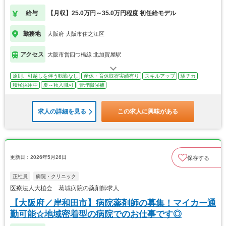
院
給与
【月収】25.0万円～35.0万円程度 初任給モデル
勤務地
大阪府 大阪市住之江区
アクセス
大阪市営四つ橋線 北加賀屋駅
原則、引越しを伴う転勤なし
産休・育休取得実績有り
スキルアップ
駅チカ
積極採用中
夏～秋入職可
管理職候補
求人の詳細を見る
この求人に興味がある
更新日：2026年5月26日
保存する
正社員
病院・クリニック
医療法人大植会 葛城病院の薬剤師求人
【大阪府／岸和田市】病院薬剤師の募集！マイカー通
勤可能☆地域密着型の病院でのお仕事です◎