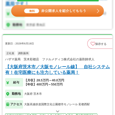
更新日：2026年6月19日
保存する
正社員
調剤薬局
ハザマ薬局 茨木彩都店 ファルメディコ株式会社の薬剤師求人
【大阪府茨木市／大阪モノレール線】 自社システム
有！在宅医療にも注力している薬局！
【月収】28.5万円～40.0万円
給与
【年収】400万円～550万円
勤務地
大阪府 茨木市
アクセス
大阪高速鉄道国際文化公園都市モノレール 彩都西駅