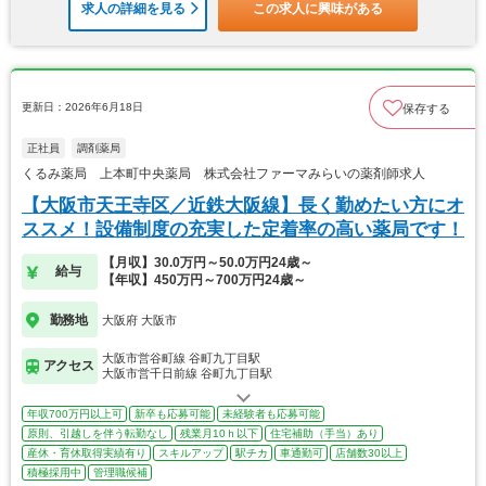
求人の詳細を見る
この求人に興味がある
更新日：2026年6月18日
保存する
正社員
調剤薬局
くるみ薬局 上本町中央薬局 株式会社ファーマみらいの薬剤師求人
【大阪市天王寺区／近鉄大阪線】長く勤めたい方にオ
ススメ！設備制度の充実した定着率の高い薬局です！
【月収】30.0万円～50.0万円24歳～
給与
【年収】450万円～700万円24歳～
勤務地
大阪府 大阪市
大阪市営谷町線 谷町九丁目駅
アクセス
大阪市営千日前線 谷町九丁目駅
年収700万円以上可
新卒も応募可能
未経験者も応募可能
原則、引越しを伴う転勤なし
残業月10ｈ以下
住宅補助（手当）あり
産休・育休取得実績有り
スキルアップ
駅チカ
車通勤可
店舗数30以上
積極採用中
管理職候補