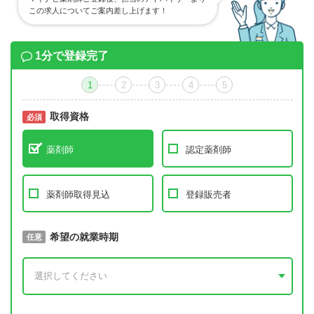
この求人についてご案内差し上げます！
1分で登録完了
1
2
3
4
5
取得資格
必須
必須
薬剤師
認定薬剤師
薬剤師取得見込
登録販売者
取得予定年
希望の就業時期
必須
任意
年 3月