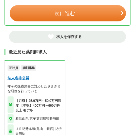
次に進む
求人を保存する
最近見た薬剤師求人
正社員
調剤薬局
法人名非公開
昨今の医療業界に対応したさまざま
な研修を行っていま…
【月収】25.0万円～50.0万円程
度 【年収】400万円～600万円
以上 モデル
和歌山県 東牟婁郡那智勝浦町
ＪＲ紀勢本線(亀山－新宮) 紀伊
天満駅