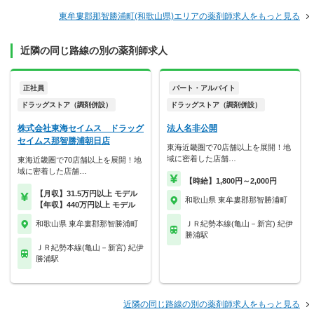
東牟婁郡那智勝浦町(和歌山県)エリアの薬剤師求人をもっと見る
近隣の同じ路線の別の薬剤師求人
正社員
パート・アルバイト
ドラッグストア（調剤併設）
ドラッグストア（調剤併設）
株式会社東海セイムス ドラッグ
法人名非公開
セイムス那智勝浦朝日店
東海近畿圏で70店舗以上を展開！地
域に密着した店舗…
東海近畿圏で70店舗以上を展開！地
域に密着した店舗…
【時給】1,800円～2,000円
【月収】31.5万円以上 モデル
和歌山県 東牟婁郡那智勝浦町
【年収】440万円以上 モデル
和歌山県 東牟婁郡那智勝浦町
ＪＲ紀勢本線(亀山－新宮) 紀伊
勝浦駅
ＪＲ紀勢本線(亀山－新宮) 紀伊
勝浦駅
近隣の同じ路線の別の薬剤師求人をもっと見る