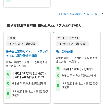
最近見た薬剤師求人をもっと見る
東牟婁郡那智勝浦町(和歌山県)エリアの薬剤師求人
正社員
パート・アルバイト
ドラッグストア（調剤併設）
ドラッグストア（調剤併設）
株式会社東海セイムス ドラッグ
法人名非公開
セイムス那智勝浦朝日店
東海近畿圏で70店舗以上を展開！地
域に密着した店舗…
東海近畿圏で70店舗以上を展開！地
域に密着した店舗…
【時給】1,800円～2,000円
【月収】31.5万円以上 モデル
和歌山県 東牟婁郡那智勝浦町
【年収】440万円以上 モデル
和歌山県 東牟婁郡那智勝浦町
ＪＲ紀勢本線(亀山－新宮) 紀伊
勝浦駅
ＪＲ紀勢本線(亀山－新宮) 紀伊
勝浦駅