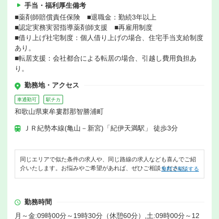
手当・福利厚生備考
■薬剤師賠償責任保険 ■退職金：勤続3年以上
■認定実務実習指導薬剤師支援 ■再雇用制度
■借り上げ社宅制度：個人借り上げの場合、住宅手当支給制度
あり。
■転居支援：会社都合による転居の場合、引越し費用負担あ
り。
勤務地・アクセス
車通勤可
駅チカ
和歌山県東牟婁郡那智勝浦町
ＪＲ紀勢本線(亀山－新宮)「紀伊天満駅」 徒歩3分
同じエリアで似た条件の求人や、同じ路線の求人なども喜んでご紹
介いたします。お悩みやご希望があれば、ぜひご相談ください。
無料で相談する
勤務時間
月～金:09時00分～19時30分（休憩60分）,土:09時00分～12