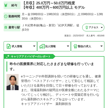
【月収】25.0万円～50.0万円程度
給与
【年収】400万円～600万円以上 モデル
月～金:09時00分～19時30分（休憩60分）,土:09時00分～12時
勤務時間
30分（休憩0分）
ＪＲ紀勢本線(亀山－新宮)「紀伊天満駅」 徒
最寄り駅
アクセス
歩3分
更新日：2025/05/07 求人番号：481646
求人情報
法人情報
類似の求人
キャリアアドバイザーのレポート
昨今の医療業界に対応したさまざまな研修を行っていま
す。
eラーニングや外部講師を招いての研修などを通し、健康
管理の「ベストアドバイザー」として安心して相談して
いただける薬局を目指して日々研修を行っております。
また、現場薬剤師の疑問点や医療全般にわたるテーマに
ついてじっくり検討し、ディベートや質疑応答を行いな
がら薬剤師のスキルアップをはかっています。
キャリアアドバイザー 薬剤師担当