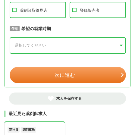
薬剤師取得見込
登録販売者
取得予定年
希望の就業時期
必須
任意
年 3月
次に進む
求人を保存する
最近見た薬剤師求人
正社員
調剤薬局