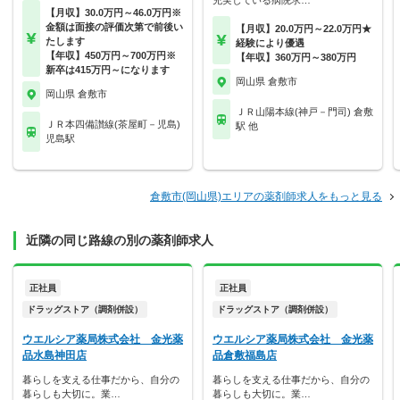
充実している病院求…
【月収】30.0万円～46.0万円※
金額は面接の評価次第で前後い
【月収】20.0万円～22.0万円★
たします
経験により優遇
【年収】450万円～700万円※
【年収】360万円～380万円
新卒は415万円～になります
岡山県 倉敷市
岡山県 倉敷市
ＪＲ山陽本線(神戸－門司) 倉敷
ＪＲ本四備讃線(茶屋町－児島)
駅 他
児島駅
倉敷市(岡山県)エリアの薬剤師求人をもっと見る
近隣の同じ路線の別の薬剤師求人
正社員
正社員
ドラッグストア（調剤併設）
ドラッグストア（調剤併設）
ウエルシア薬局株式会社 金光薬
ウエルシア薬局株式会社 金光薬
品水島神田店
品倉敷福島店
暮らしを支える仕事だから、自分の
暮らしを支える仕事だから、自分の
暮らしも大切に。業…
暮らしも大切に。業…