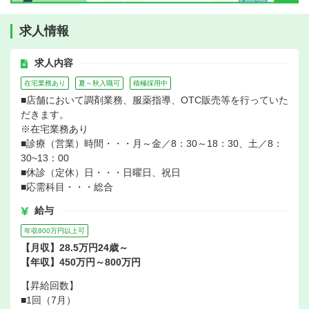
求人情報
求人内容
在宅業務あり
夏～秋入職可
積極採用中
■店舗において調剤業務、服薬指導、OTC販売等を行っていた
だきます。
※在宅業務あり
■診療（営業）時間・・・月～金／8：30～18：30、土／8：
30~13：00
■休診（定休）日・・・日曜日、祝日
■応需科目・・・総合
給与
年収800万円以上可
【月収】28.5万円24歳～
【年収】450万円～800万円
【昇給回数】
■1回（7月）