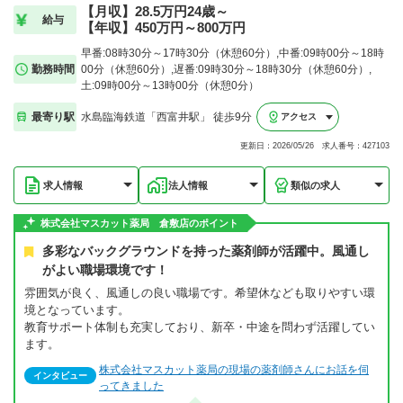
【月収】28.5万円24歳～
給与
【年収】450万円～800万円
早番:08時30分～17時30分（休憩60分）,中番:09時00分～18時
勤務時間
00分（休憩60分）,遅番:09時30分～18時30分（休憩60分）,
土:09時00分～13時00分（休憩0分）
最寄り駅
水島臨海鉄道「西富井駅」 徒歩9分
アクセス
更新日：2026/05/26 求人番号：427103
求人情報
法人情報
類似の求人
株式会社マスカット薬局 倉敷店のポイント
多彩なバックグラウンドを持った薬剤師が活躍中。風通し
がよい職場環境です！
雰囲気が良く、風通しの良い職場です。希望休なども取りやすい環
境となっています。
教育サポート体制も充実しており、新卒・中途を問わず活躍してい
ます。
株式会社マスカット薬局の現場の薬剤師さんにお話を伺
インタビュー
ってきました