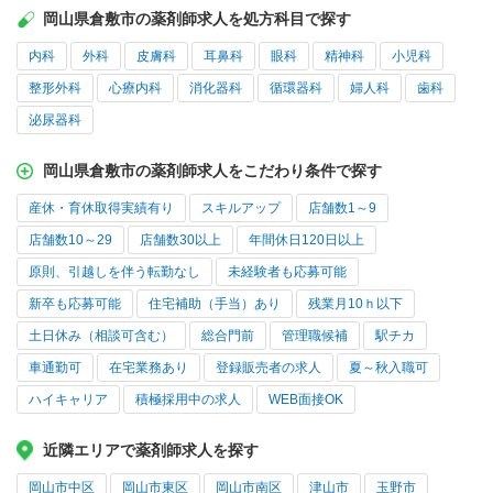
岡山県倉敷市の薬剤師求人を処方科目で探す
内科
外科
皮膚科
耳鼻科
眼科
精神科
小児科
整形外科
心療内科
消化器科
循環器科
婦人科
歯科
泌尿器科
岡山県倉敷市の薬剤師求人をこだわり条件で探す
産休・育休取得実績有り
スキルアップ
店舗数1～9
店舗数10～29
店舗数30以上
年間休日120日以上
原則、引越しを伴う転勤なし
未経験者も応募可能
新卒も応募可能
住宅補助（手当）あり
残業月10ｈ以下
土日休み（相談可含む）
総合門前
管理職候補
駅チカ
車通勤可
在宅業務あり
登録販売者の求人
夏～秋入職可
ハイキャリア
積極採用中の求人
WEB面接OK
近隣エリアで薬剤師求人を探す
岡山市中区
岡山市東区
岡山市南区
津山市
玉野市