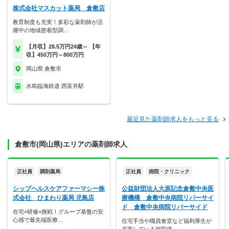
株式会社マスカット薬局 倉敷店
教育制度も充実！多彩な薬剤師が活
躍中の地域密着型調…
【月収】28.5万円24歳～ 【年
収】450万円～800万円
岡山県 倉敷市
水島臨海鉄道 西富井駅
最近見た薬剤師求人をもっと見る
倉敷市(岡山県)エリアの薬剤師求人
正社員
調剤薬局
正社員
病院・クリニック
シップヘルスケアファーマシー株
公益財団法人大原記念倉敷中央医
式会社 ひまわり薬局 児島店
療機構 倉敷中央病院リバーサイ
ド 倉敷中央病院リバーサイド
在宅×研修×挑戦！グループ基盤の安
心感で最先端医療…
住宅手当や職員食堂など福利厚生が