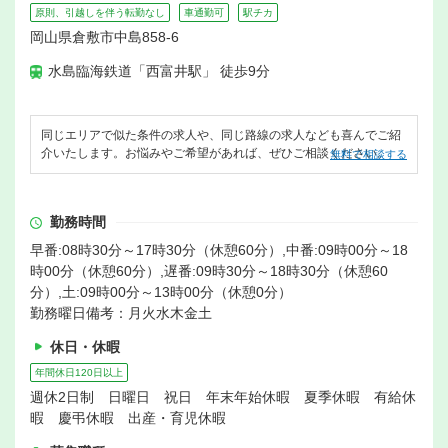
原則、引越しを伴う転勤なし
車通勤可
駅チカ
岡山県倉敷市中島858-6
水島臨海鉄道「西富井駅」 徒歩9分
同じエリアで似た条件の求人や、同じ路線の求人なども喜んでご紹
介いたします。お悩みやご希望があれば、ぜひご相談ください。
無料で相談する
勤務時間
早番:08時30分～17時30分（休憩60分）,中番:09時00分～18
時00分（休憩60分）,遅番:09時30分～18時30分（休憩60
分）,土:09時00分～13時00分（休憩0分）
勤務曜日備考：月火水木金土
休日・休暇
年間休日120日以上
週休2日制 日曜日 祝日 年末年始休暇 夏季休暇 有給休
暇 慶弔休暇 出産・育児休暇