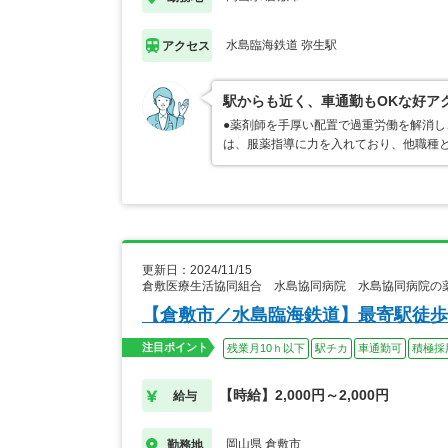
水島臨海鉄道 弥生駅
アクセス
駅からも近く、車通勤もOKな好ア
●薬剤師を手厚い配置で過重労働を解消し
は、服薬指導に力を入れており、他職種
更新日：2024/11/15
倉敷医療生活協同組合 水島協同病院 水島協同病院の
【倉敷市／水島臨海鉄道】最寄駅徒歩
注目ポイント
残業月10ｈ以下
駅チカ
車通勤可
積極採
【時給】2,000円～2,000円
給与
岡山県 倉敷市
勤務地