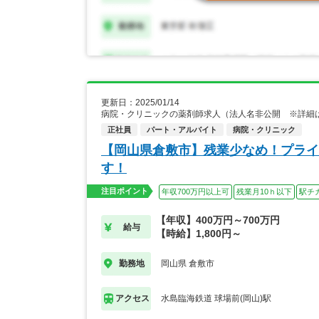
更新日：2025/01/14
病院・クリニックの薬剤師求人（法人名非公開 ※詳細
正社員
パート・アルバイト
病院・クリニック
【岡山県倉敷市】残業少なめ！プライ
す！
注目ポイント
年収700万円以上可
残業月10ｈ以下
駅チ
【年収】400万円～700万円
給与
【時給】1,800円～
岡山県 倉敷市
勤務地
水島臨海鉄道 球場前(岡山)駅
アクセス