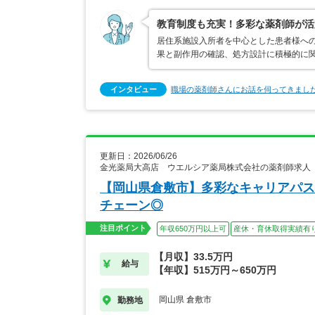
教育制度も充実！多彩な薬剤師が活
居住系施設入所者を中心とした患者様へ
果と副作用の確認、処方設計に積極的に関
インタビュー
職場の薬剤師さんにお話を伺ってきまし
更新日：2026/06/26
金光薬局大高店 ウエルシア薬局株式会社の薬剤師求人
【岡山県倉敷市】多彩なキャリアパス
チェーン◎
注目ポイント
年収650万円以上可
産休・育休取得実績有
【月収】33.5万円
給与
【年収】515万円～650万円
岡山県 倉敷市
勤務地