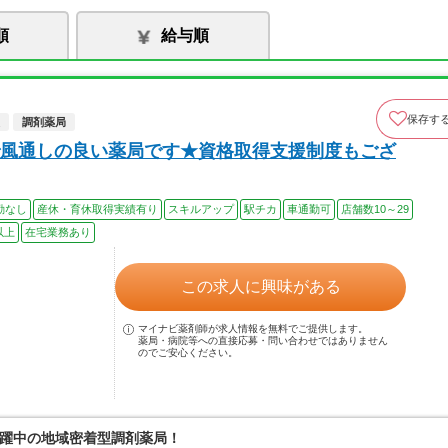
順
給与順
保存す
調剤薬局
風通しの良い薬局です★資格取得支援制度もござ
勤なし
産休・育休取得実績有り
スキルアップ
駅チカ
車通勤可
店舗数10～29
以上
在宅業務あり
この求人に興味がある
マイナビ薬剤師が求人情報を無料でご提供します。
薬局・病院等への直接応募・問い合わせではありません
のでご安心ください。
躍中の地域密着型調剤薬局！