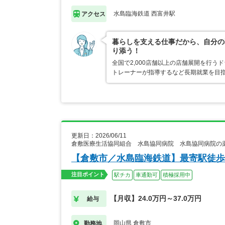
水島臨海鉄道 西富井駅
アクセス
暮らしを支える仕事だから、自分の
り添う！
全国で2,000店舗以上の店舗展開を行
トレーナーが指導するなど長期就業を目指
更新日：2026/06/11
倉敷医療生活協同組合 水島協同病院 水島協同病院の
【倉敷市／水島臨海鉄道】最寄駅徒歩
注目ポイント
駅チカ
車通勤可
積極採用中
【月収】24.0万円～37.0万円
給与
岡山県 倉敷市
勤務地