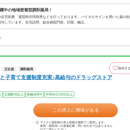
躍中の地域密着型調剤薬局！
の在宅医療、退院時共同指導などを行っております。バイタルサインを用いた薬の効
与しています。在宅訪問、総合病院門前、DI室…幅広…
た
保存す
正社員
調剤薬局
と子育て支援制度充実♪高給与のドラッグストア
り
店舗数30以上
積極採用中
年間休日120日以上
この求人に興味がある
マイナビ薬剤師が求人情報を無料でご提供します。
薬局・病院等への直接応募・問い合わせではありません
のでご安心ください。