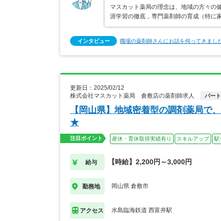
マスカット薬局の理念は、地域の方々の健
涯学習の徹底，専門薬剤師の育成（特に家
インタビュー
職場の薬剤師さんにお話を伺ってきまし
更新日：2025/02/12
株式会社マスカット薬局 倉敷店の薬剤師求人
パート
【岡山県】地域密着型の調剤薬局で、
★
注目ポイント
産休・育休取得実績有り
スキルアップ
駅
【時給】2,200円～3,000円
給与
岡山県 倉敷市
勤務地
水島臨海鉄道 西富井駅
アクセス