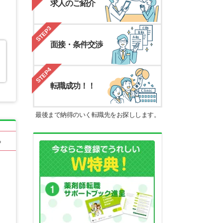
求人のご紹介
STEP3
面接・条件交渉
STEP4
転職成功！！
最後まで納得のいく転職先をお探しします。
る