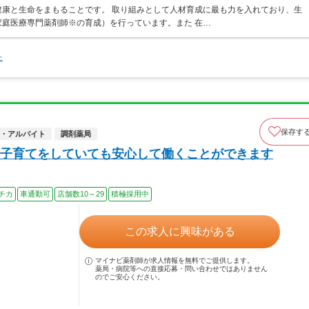
康と生命をまもることです。 取り組みとして人材育成に最も力を入れており、生
庭医療専門薬剤師※の育成）を行っています。また 在…
た
保存す
・アルバイト
調剤薬局
子育てをしていても安心して働くことができます
チカ
車通勤可
店舗数10～29
積極採用中
この求人に興味がある
マイナビ薬剤師が求人情報を無料でご提供します。
薬局・病院等への直接応募・問い合わせではありません
のでご安心ください。