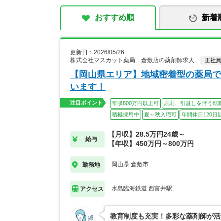
おすすめ順
新着
更新日：2026/05/26
株式会社マスカット薬局 倉敷店の薬剤師求人
正社員
【岡山県エリア】地域密着型の薬局で
います！
注目ポイント
年収800万円以上可
原則、引越しを伴う転
積極採用中
夏～秋入職可
年間休日120日
【月収】28.5万円24歳～
給与
【年収】450万円～800万円
岡山県 倉敷市
勤務地
水島臨海鉄道 西富井駅
アクセス
教育制度も充実！多彩な薬剤師が活