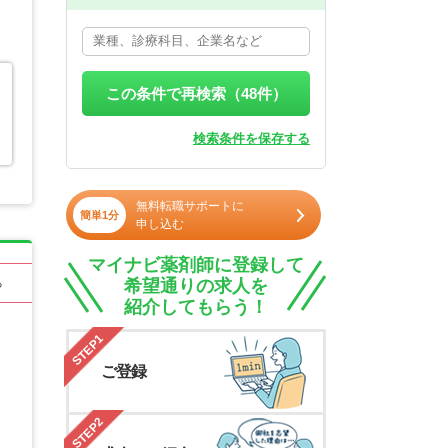
この条件で再検索（
48
件）
検索条件を保存する
無料転職サポートに
簡単1分
申し込む
マイナビ薬剤師に登録して
希望通りの求人を
る
紹介してもらう！
STEP1
ご登録
STEP2